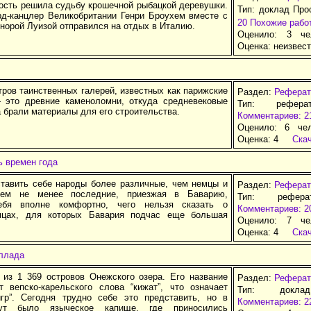
ность решила судьбу крошечной рыбацкой деревушки.
Тип: доклад Про
рд-канцлер Великобритании Генри Броухем вместе с
20
Похожие рабо
норой Луизой отправился на отдых в Италию.
Оценило: 3 че
Оценка:
неизвес
ров таинственных галерей, известных как парижские
Раздел:
Реферат
 это древние каменоломни, откуда средневековые
Тип: рефера
 брали материалы для его строительства.
Комментариев: 2
Оценило: 6 че
Оценка:
4
Ска
ь времен года
тавить себе народы более различные, чем немцы и
Раздел:
Реферат
тем не менее последние, приезжая в Баварию,
Тип: рефер
ебя вполне комфортно, чего нельзя сказать о
Комментариев: 2
мцах, для которых Бавария подчас еще большая
Оценило: 7 че
Оценка:
4
Ска
ллада
из 1 369 островов Онежского озера. Его название
Раздел:
Реферат
т вепско-карельского слова “кижат”, что означает
Тип: докла
гр”. Сегодня трудно себе это представить, но в
Комментариев: 2
ут было языческое капище, где приносились