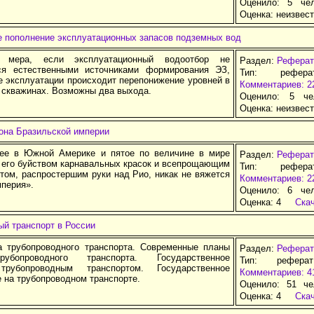
Оценило: 5 че
Оценка:
неизвес
е пополнение эксплуатационных запасов подземных вод
 мера, если эксплуатационный водоотбор не
Раздел:
Реферат
ся естественными источниками формирования ЭЗ,
Тип: рефер
се эксплуатации происходит перепонижение уровней в
Комментариев: 2
 скважинах. Возможны два выхода.
Оценило: 5 че
Оценка:
неизвес
рона Бразильской империи
ее в Южной Америке и пятое по величине в мире
Раздел:
Реферат
с его буйством карнавальных красок и всепрощающим
Тип: рефер
том, распростершим руки над Рио, никак не вяжется
Комментариев: 2
мперия».
Оценило: 6 че
Оценка:
4
Ска
ый транспорт в России
 трубопроводного транспорта. Современные планы
Раздел:
Реферат
убопроводного транспорта. Государственное
Тип: рефера
трубопроводным транспортом. Государственное
Комментариев: 4
 на трубопроводном транспорте.
Оценило: 51 че
Оценка:
4
Ска