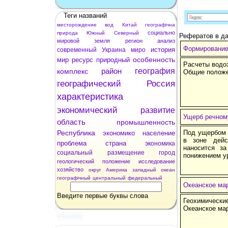
Теги названий
месторождение
вод
Китай
географічна
социально
природа
Южный
Северный
Рефератов в да
мировой
земля
регион
анализ
Формирование
история
современный
Украина
миро
особенность
мир
ресурс
природный
Расчеты водо
район
география
комплекс
Общие положе
географический
Россия
характеристика
экономический
развитие
Ущерб речному
область
промышленность
Республика
Под ущербом 
экономико
население
в зоне дейс
проблема
страна
экономика
наносится за
социальный
размещение
город
понижением у
геологический
положение
исследование
хозяйство
округ
Америка
западный
океан
географічный
центральный
федеральный
Океанское мар
Введите первые буквы слова
Геохимически
Океанское ма
Реклама