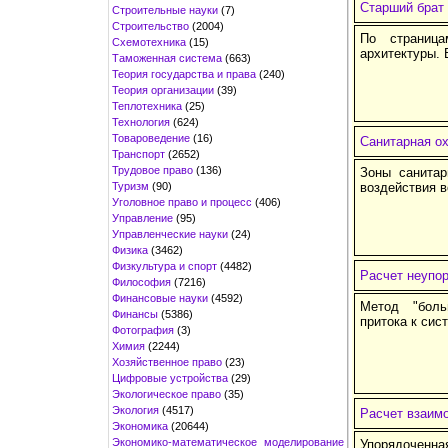
Старший брат
Строительные науки
(7)
Строительство
(2004)
По страница
Схемотехника
(15)
архитектуры.
Таможенная система
(663)
Теория государства и права
(240)
Теория организации
(39)
Теплотехника
(25)
Технология
(624)
Товароведение
(16)
Санитарная о
Транспорт
(2652)
Трудовое право
(136)
Зоны санитар
Туризм
(90)
воздействия 
Уголовное право и процесс
(406)
Управление
(95)
Управленческие науки
(24)
Физика
(3462)
Физкультура и спорт
(4482)
Расчет неупо
Философия
(7216)
Финансовые науки
(4592)
Метод "боль
Финансы
(5386)
притока к сис
Фотография
(3)
Химия
(2244)
Хозяйственное право
(23)
Цифровые устройства
(29)
Экологическое право
(35)
Экология
(4517)
Расчет взаим
Экономика
(20644)
Экономико-математическое моделирование
Упорядоченн