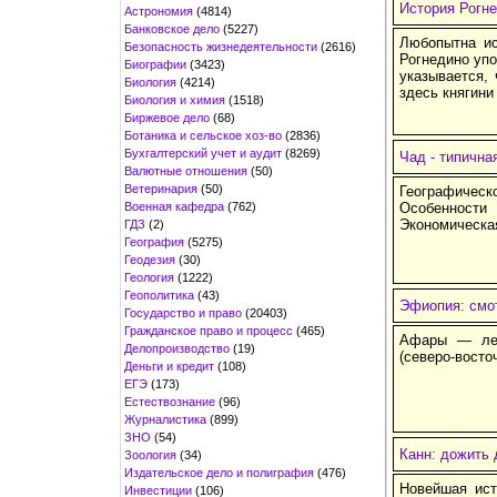
История Рогне
Астрономия
(4814)
Банковское дело
(5227)
Любопытна ис
Безопасность жизнедеятельности
(2616)
Рогнедино упо
Биографии
(3423)
указывается,
Биология
(4214)
здесь княгини
Биология и химия
(1518)
Биржевое дело
(68)
Ботаника и сельское хоз-во
(2836)
Бухгалтерский учет и аудит
(8269)
Чад - типична
Валютные отношения
(50)
Ветеринария
(50)
Географиче
Военная кафедра
(762)
Особенности 
Экономическая
ГДЗ
(2)
География
(5275)
Геодезия
(30)
Геология
(1222)
Геополитика
(43)
Эфиопия: смо
Государство и право
(20403)
Гражданское право и процесс
(465)
Афары — лег
Делопроизводство
(19)
(северо-восто
Деньги и кредит
(108)
ЕГЭ
(173)
Естествознание
(96)
Журналистика
(899)
ЗНО
(54)
Канн: дожить 
Зоология
(34)
Издательское дело и полиграфия
(476)
Новейшая ист
Инвестиции
(106)