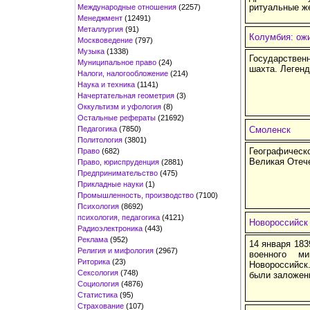
ритуальные ж
Международные отношения
(2257)
Менеджмент
(12491)
Металлургия
(91)
Колумбия: ож
Москвоведение
(797)
Музыка
(1338)
Государствен
Муниципальное право
(24)
шахта. Леген
Налоги, налогообложение
(214)
Наука и техника
(1141)
Начертательная геометрия
(3)
Оккультизм и уфология
(8)
Остальные рефераты
(21692)
Педагогика
(7850)
Смоленск
Политология
(3801)
Географическ
Право
(682)
Великая Отеч
Право, юриспруденция
(2881)
Предпринимательство
(475)
Прикладные науки
(1)
Промышленность, производство
(7100)
Психология
(8692)
психология, педагогика
(4121)
Новороссийск
Радиоэлектроника
(443)
Реклама
(952)
14 января 183
Религия и мифология
(2967)
военного м
Риторика
(23)
Новороссийск
Сексология
(748)
были заложен
Социология
(4876)
Статистика
(95)
Страхование
(107)