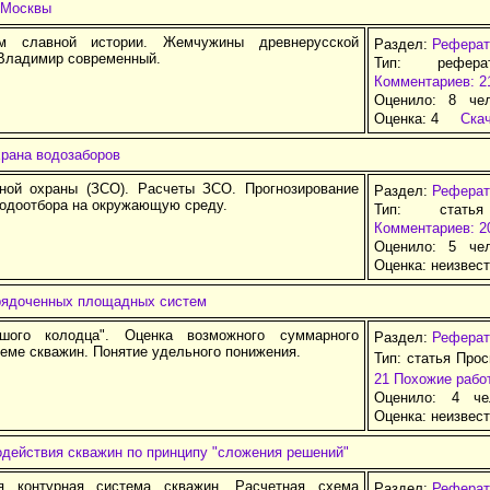
 Москвы
м славной истории. Жемчужины древнерусской
Раздел:
Реферат
 Владимир современный.
Тип: рефер
Комментариев: 2
Оценило: 8 че
Оценка:
4
Ска
храна водозаборов
ной охраны (ЗСО). Расчеты ЗСО. Прогнозирование
Раздел:
Реферат
водоотбора на окружающую среду.
Тип: стать
Комментариев: 2
Оценило: 5 че
Оценка:
неизвес
рядоченных площадных систем
шого колодца". Оценка возможного суммарного
Раздел:
Реферат
теме скважин. Понятие удельного понижения.
Тип: статья Про
21
Похожие рабо
Оценило: 4 че
Оценка:
неизвес
одействия скважин по принципу "сложения решений"
ая контурная система скважин. Расчетная схема
Раздел:
Реферат