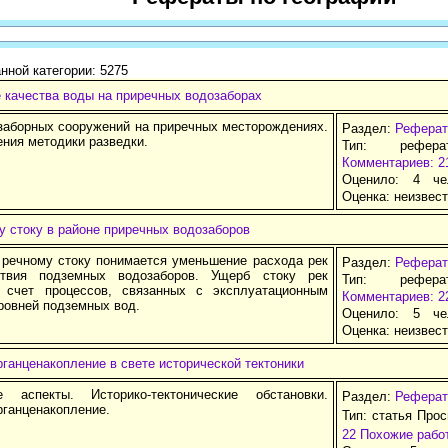
нной категории: 5275
 качества воды на приречных водозаборах
заборных сооружений на приречных месторождениях.
Раздел:
Реферат
ния методики разведки.
Тип: рефер
Комментариев: 2
Оценило: 4 че
Оценка:
неизвес
 стоку в районе приречных водозаборов
речному стоку понимается уменьшение расхода рек
Раздел:
Реферат
твия подземных водозаборов. Ущерб стоку рек
Тип: рефер
 счет процессов, связанных с эксплуатационным
Комментариев: 2
ровней подземных вод.
Оценило: 5 че
Оценка:
неизвес
ганценакопление в свете исторической тектоники
е аспекты. Историко-тектонические обстановки.
Раздел:
Реферат
рганценакопление.
Тип: статья Про
22
Похожие рабо