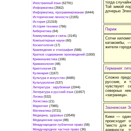
тогда случай
Иностранный язык
(62791)
Той зимой ло
Информатика
(3562)
дочерью Элео
Информатика, программирование
(6444)
Исторические личности
(2165)
История
(21319)
История техники
(766)
Париж
Кибернетика
(64)
Коммуникации и связь
(3145)
Сотни километ
Компьютерные науки
(60)
катакомбы, —
Косметология
(17)
жители города
Краеведение и этнография
(588)
Краткое содержание произведений
(1000)
Криминалистика
(106)
Криминология
(48)
Германия: пят
Криптология
(3)
Кулинария
(1167)
Сложно предс
Культура и искусство
(8485)
русские, и 
Культурология
(537)
чувствуют с
Литература : зарубежная
(2044)
северных не
Литература и русский язык
(11657)
«заграница».
Логика
(532)
Логистика
(21)
Маркетинг
(7985)
Заонежская Э
Математика
(3721)
Медицина, здоровье
(10549)
Кижи — один 
Медицинские науки
(88)
происходит о
Международное публичное право
(58)
“место для и
Международное частное право
(36)
древности т