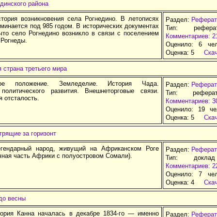
динского района
тория возникновения села Рогнедино. В летописях
Раздел:
Реферат
минается под 985 годом. В исторических документах
Тип: рефер
 что село Рогнедино возникло в связи с поселением
Комментариев: 2
 Рогнеды.
Оценило: 6 че
Оценка:
5
Ска
я страна третьего мира
ское положение. Земледелие. История Чада.
Раздел:
Реферат
политического развития. Внешнеторговые связи.
Тип: рефера
 отсталость.
Комментариев: 3
Оценило: 19 че
Оценка:
5
Ска
трящие за горизонт
ендарный народ, живущий на Африканском Роге
Раздел:
Реферат
чная часть Африки с полуостровом Сомали).
Тип: докла
Комментариев: 2
Оценило: 7 че
Оценка:
4
Ска
до весны
ория Канна началась в декабре 1834-го — именно
Раздел:
Реферат