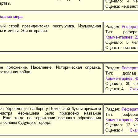
Оценило: 4 че
ертвы.
Оценка:
неизвес
идание мира
ный строй президентская республика. Изумрудная
Раздел:
Реферат
ды и мифы. Экинотерапия.
Тип: рефер
Комментариев: 2
Оценило: 5 че
Оценка:
неизвес
ое положение. Население. Историческая справка.
Раздел:
Реферат
ественная война.
Тип: доклад
Комментариев: 4
Оценило: 30 че
Оценка:
4
Ска
9 г. Укреплению на берегу Цемесской бухты приказом
Раздел:
Реферат
инистра Чернышева было присвоено название
Тип: рефера
. Еще тогда на территории военного образования
Комментариев: 2
ы основы будущего города.
Оценило: 12 че
Оценка:
4
Ска