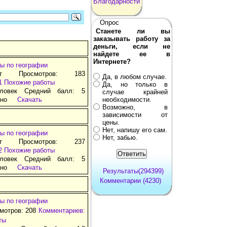
Благодарности
Опрос
Станете ли вы
заказывать работу за
деньги, если не
найдете ее в
Интернете?
ы по географии
ат Просмотров: 183
Да, в любом случае.
1
Похожие работы
Да, но только в
ловек Средний балл: 5
случае крайней
тно
Скачать
необходимости.
Возможно, в
зависимости от
цены.
Нет, напишу его сам.
ы по географии
Нет, забью.
ат Просмотров: 237
2
Похожие работы
ловек Средний балл: 5
тно
Скачать
Результаты(294399)
Комментарии (4230)
ы по географии
смотров: 208
Комментариев:
ты