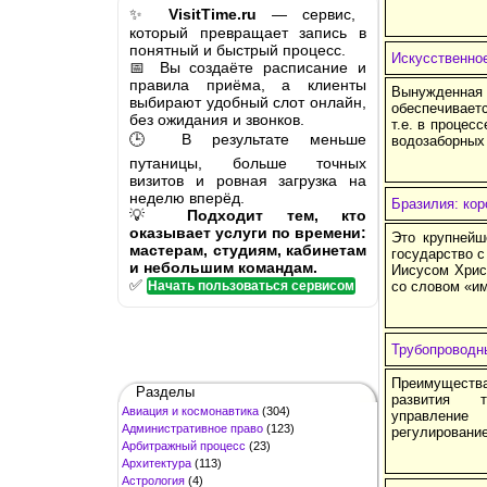
✨
VisitTime.ru
— сервис,
который превращает запись в
понятный и быстрый процесс.
Искусственно
📅 Вы создаёте расписание и
правила приёма, а клиенты
Вынужденная
выбирают удобный слот онлайн,
обеспечивает
без ожидания и звонков.
т.е. в процес
🕒 В результате меньше
водозаборных
путаницы, больше точных
визитов и ровная загрузка на
неделю вперёд.
Бразилия: ко
💡
Подходит тем, кто
оказывает услуги по времени:
Это крупнейш
мастерам, студиям, кабинетам
государство 
и небольшим командам.
Иисусом Хрис
✅
Начать пользоваться сервисом
со словом «и
Трубопроводн
Преимущества
Разделы
развития тр
Авиация и космонавтика
(304)
управление 
Административное право
(123)
регулирование
Арбитражный процесс
(23)
Архитектура
(113)
Астрология
(4)