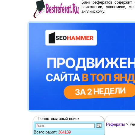
Банк рефератов содержит
психологии, экономике, ме
английскому.
Полнотекстовый поиск
Рефераты
> Ре
Всего работ:
364139