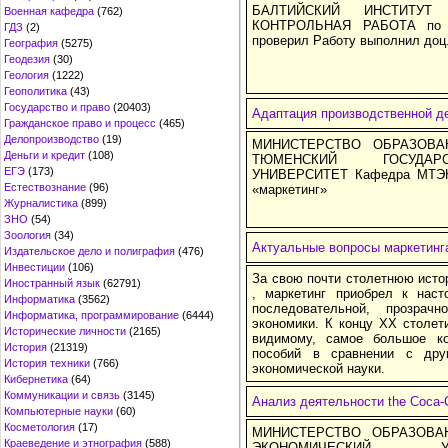
БАЛТИЙСКИЙ ИНСТИТУ
Военная кафедра
(762)
КОНТРОЛЬНАЯ РАБОТА по ди
ГДЗ
(2)
проверил Работу выполнил доц.
География
(5275)
Геодезия
(30)
Геология
(1222)
Геополитика
(43)
Государство и право
(20403)
Адаптация производственной д
Гражданское право и процесс
(465)
Делопроизводство
(19)
МИНИСТЕРСТВО ОБРАЗОВА
Деньги и кредит
(108)
ТЮМЕНСКИЙ ГОСУДАР
ЕГЭ
(173)
УНИВЕРСИТЕТ Кафедра МТЭК 
Естествознание
(96)
«маркетинг»
Журналистика
(899)
ЗНО
(54)
Зоология
(34)
Актуальные вопросы маркетинг
Издательское дело и полиграфия
(476)
Инвестиции
(106)
За свою почти столетнюю исто
Иностранный язык
(62791)
, маркетинг приобрел к нас
Информатика
(3562)
последовательной, прозрач
Информатика, программирование
(6444)
экономики. К концу XX столети
Исторические личности
(2165)
видимому, самое большое к
История
(21319)
пособий в сравнении с дру
История техники
(766)
экономической науки.
Кибернетика
(64)
Коммуникации и связь
(3145)
Анализ деятельности the Coca-
Компьютерные науки
(60)
Косметология
(17)
МИНИСТЕРСТВО ОБРАЗОВА
Краеведение и этнография
(588)
ЭКОНОМИЧЕСКИЙ У