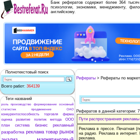
Банк рефератов содержит более 364 тыся
психологии, экономике, менеджменту, фило
английскому.
Полнотекстовый поиск
Рефераты
> Рефераты по маркет
Всего работ:
364139
Теги названий
роль
производство
формирование
основный
статистик
продвижение
ОАО
Рефератов в данной категории: 
конкурентоспособность
торговля
фирма
Пути распространения рекламы
ООО
оценка
развитие
политик
метода
бизнес
рекламный
план
система
Реклама в прессе. Печатная (
реклама
товар
рынок
разработка
на радио. Реклама в интернет.
реклама.
маркетинговый
анализ