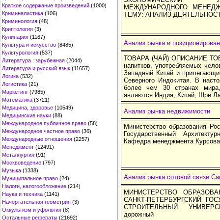
Краткое содержание произведений
(1000)
МЕЖДУНАРОДНОГО МЕНЕДЖ
Криминалистика
(106)
ТЕМУ: АНАЛИЗ ДЕЯТЕЛЬНОС
Криминология
(48)
Криптология
(3)
Кулинария
(1167)
Анализ рынка и позиционирова
Культура и искусство
(8485)
Культурология
(537)
ТОВАРА (ЧАЙ) ОПИСАНИЕ ТОВА
Литература : зарубежная
(2044)
напитков, употребляемых чело
Литература и русский язык
(11657)
Западный Китай и прилегающи
Логика
(532)
Северного Индокитая. В наст
Логистика
(21)
более чем 30 странах мира
Маркетинг
(7985)
являются Индия, Китай, Шри Ла
Математика
(3721)
Медицина, здоровье
(10549)
Анализ рынка недвижимости
Медицинские науки
(88)
Международное публичное право
(58)
Министерство образования Ро
Международное частное право
(36)
Государственный Архитекту
Международные отношения
(2257)
Кафедра менеджмента Курсова
Менеджмент
(12491)
Металлургия
(91)
Москвоведение
(797)
Музыка
(1338)
Анализ рынка сотовой связи Са
Муниципальное право
(24)
Налоги, налогообложение
(214)
МИНИСТЕРСТВО ОБРАЗОВА
Наука и техника
(1141)
САНКТ-ПЕТЕРБУРГСКИЙ ГОС
Начертательная геометрия
(3)
СТРОИТЕЛЬНЫЙ УНИВЕРСИТ
Оккультизм и уфология
(8)
дорожный
Остальные рефераты
(21692)