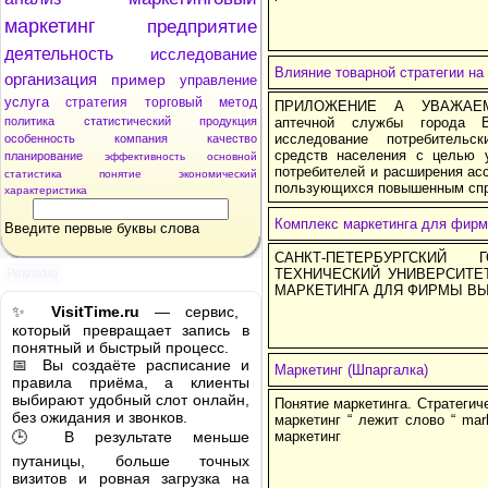
маркетинг
предприятие
деятельность
исследование
Влияние товарной стратегии на
организация
пример
управление
услуга
стратегия
торговый
метод
ПРИЛОЖЕНИЕ А УВАЖАЕМЫ
политика
статистический
продукция
аптечной службы города В
исследование потребительс
особенность
компания
качество
средств населения с целью 
планирование
эффективность
основной
потребителей и расширения ас
статистика
понятие
экономический
пользующихся повышенным сп
характеристика
Комплекс маркетинга для фир
Введите первые буквы слова
САНКТ-ПЕТЕРБУРГСКИЙ 
Реклама
ТЕХНИЧЕСКИЙ УНИВЕРСИТЕ
МАРКЕТИНГА ДЛЯ ФИРМЫ ВЫ
✨
VisitTime.ru
— сервис,
который превращает запись в
понятный и быстрый процесс.
📅 Вы создаёте расписание и
Маркетинг (Шпаргалка)
правила приёма, а клиенты
выбирают удобный слот онлайн,
Понятие маркетинга. Стратегиче
без ожидания и звонков.
маркетинг “ лежит слово “ mar
🕒 В результате меньше
маркетинг
путаницы, больше точных
визитов и ровная загрузка на