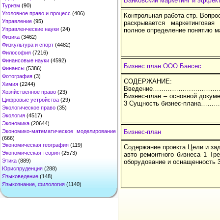
Банковский маркетинг и эффект
Туризм
(90)
Уголовное право и процесс
(406)
Контрольная работа стр. Вопрос
Управление
(95)
раскрывается маркетинговая
Управленческие науки
(24)
полное определение понятию ма
Физика
(3462)
Физкультура и спорт
(4482)
Философия
(7216)
Финансовые науки
(4592)
Бизнес план ООО Бансес
Финансы
(5386)
Фотография
(3)
СОДЕРЖА
Химия
(2244)
Введение……………………
Хозяйственное право
(23)
Бизнес-план – основной докум
Цифровые устройства
(29)
3 Сущность бизнес-пла
Экологическое право
(35)
Экология
(4517)
Экономика
(20644)
Экономико-математическое моделирование
Бизнес-план
(666)
Экономическая география
(119)
Содержание проекта Цели и зад
Экономическая теория
(2573)
авто ремонтного бизнеса 1 Т
Этика
(889)
оборудование и оснащенность 
Юриспруденция
(288)
Языковедение
(148)
Языкознание, филология
(1140)