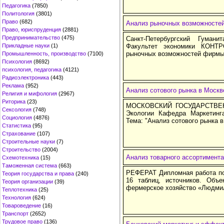
Педагогика
(7850)
Политология
(3801)
Право
(682)
Анализ рыночных возможносте
Право, юриспруденция
(2881)
Предпринимательство
(475)
Санкт-Петербургский Гуман
Прикладные науки
(1)
Факультет экономики КОНТ
рыночных возможностей фирмы.
Промышленность, производство
(7100)
Психология
(8692)
психология, педагогика
(4121)
Радиоэлектроника
(443)
Реклама
(952)
Анализ сотового рынка в Москв
Религия и мифология
(2967)
Риторика
(23)
МОСКОВСКИЙ ГОСУДАРСТВЕН
Сексология
(748)
Экологии Кафедра Маркетинг
Социология
(4876)
Тема: "Анализ сотового рынка в
Статистика
(95)
Страхование
(107)
Строительные науки
(7)
Строительство
(2004)
Анализ товарного ассортимента
Схемотехника
(15)
Таможенная система
(663)
РЕФЕРАТ Дипломная работа по 
Теория государства и права
(240)
16 таблиц, источников. Объе
Теория организации
(39)
фермерское хозяйство «Людми
Теплотехника
(25)
Технология
(624)
Товароведение
(16)
Транспорт
(2652)
Трудовое право
(136)