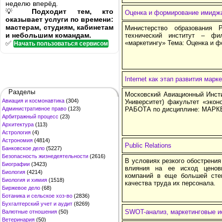
неделю вперёд.
💡
Подходит тем, кто
Оценка и формирование имидж
оказывает услуги по времени:
мастерам, студиям, кабинетам
Министерство образования 
и небольшим командам.
технический институт – ф
✅
«маркетингу» Тема: Оценка и 
Начать пользоваться сервисом
Internet как этап развития мар
Разделы
Московский Авиационный Инсти
Авиация и космонавтика
(304)
Университет) факультет «эк
Административное право
(123)
РАБОТА по дисциплине: МАР
Арбитражный процесс
(23)
Архитектура
(113)
Астрология
(4)
Астрономия
(4814)
Public Relations
Банковское дело
(5227)
Безопасность жизнедеятельности
(2616)
В условиях резкого обострения
Биографии
(3423)
влияния на ее исход ценов
Биология
(4214)
компаний в еще большей сте
Биология и химия
(1518)
качества труда их персонала.
Биржевое дело
(68)
Ботаника и сельское хоз-во
(2836)
Бухгалтерский учет и аудит
(8269)
SWOT-анализ, маркетинговые и
Валютные отношения
(50)
Ветеринария
(50)