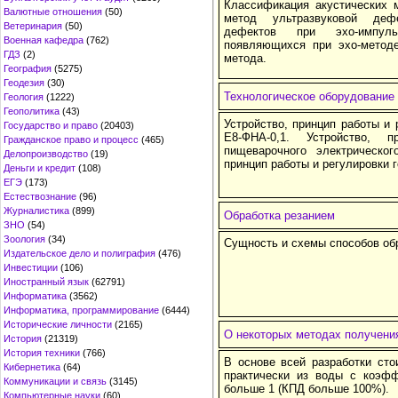
Классификация акустических 
Валютные отношения
(50)
метод ультразвуковой деф
Ветеринария
(50)
дефектов при эхо-импул
Военная кафедра
(762)
появляющихся при эхо-метод
ГДЗ
(2)
метода.
География
(5275)
Геодезия
(30)
Технологическое оборудование
Геология
(1222)
Геополитика
(43)
Устройство, принцип работы и
Государство и право
(20403)
Е8-ФНА-0,1. Устройство, 
Гражданское право и процесс
(465)
пищеварочного электрическо
Делопроизводство
(19)
принцип работы и регулировки 
Деньги и кредит
(108)
ЕГЭ
(173)
Естествознание
(96)
Журналистика
(899)
Обработка резанием
ЗНО
(54)
Зоология
(34)
Сущность и схемы способов об
Издательское дело и полиграфия
(476)
Инвестиции
(106)
Иностранный язык
(62791)
Информатика
(3562)
Информатика, программирование
(6444)
Исторические личности
(2165)
О некоторых методах получения
История
(21319)
История техники
(766)
В основе всей разработки сто
Кибернетика
(64)
практически из воды с коэфф
Коммуникации и связь
(3145)
больше 1 (КПД больше 100%).
Компьютерные науки
(60)