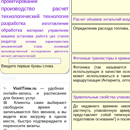
проектирование
производство
расчет
технологический
технология
Расчет объемов энтальпий возд
разработка
изготовление
Определение расхода топлива, 
обработка
материал
управление
машина
установка
работа
цех
станок
редуктор
основа
характеристика
механический
сталь
основный
производственный
исследование
двигатель
металл
автоматический
Фотонные транзисторы в кремн
Введите первые буквы слова
Фотоника (так называется
использующих в качестве осн
может использоваться в таких
Реклама
маршрутизация Интернета, опт
✨
VisitTime.ru
— удобная
онлайн-запись и расписание
Удивительные свойства упаков
для бизнес услуг.
📅 Клиенты сами выбирают
До недавнего времени ник
свободное время и
растянуть упаковочную арми
записываются без звонков, а вы
представляет собой типичну
видите всю загрузку в одном
податливом основании”) и посмо
месте, быстро подтверждаете и
переносите визиты.