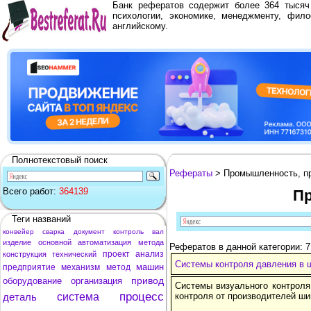
Банк рефератов содержит более 364 тыся
психологии, экономике, менеджменту, фило
английскому.
Полнотекстовый поиск
Рефераты
> Промышленность, п
Всего работ:
364139
Пр
Теги названий
конвейер
сварка
документ
контроль
вал
изделие
основной
автоматизация
метода
Рефератов в данной категории: 
проект
анализ
конструкция
технический
Системы контроля давления в 
машин
предприятие
механизм
метод
привод
оборудование
организация
Системы визуального контроля
процесс
деталь
система
контроля от производителей ши