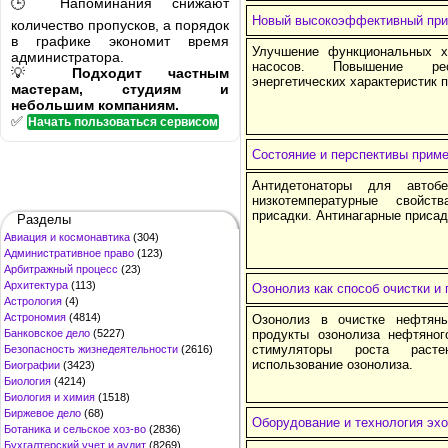
🕒 Напоминания снижают
Новый высокоэффективный прив
количество пропусков, а порядок
в графике экономит время
Улучшение функциональных х
администратора.
насосов. Повышение ре
💡
Подходит частным
энергетических характеристик 
мастерам, студиям и
небольшим компаниям.
✅
Начать пользоваться сервисом
Состояние и перспективы приме
Антидетонаторы для автоб
низкотемпературные свойс
присадки. Антинагарные присад
Разделы
Авиация и космонавтика
(304)
Административное право
(123)
Арбитражный процесс
(23)
Архитектура
(113)
Озонолиз как способ очистки и
Астрология
(4)
Астрономия
(4814)
Озонолиз в очистке нефтян
Банковское дело
(5227)
продукты озонолиза нефтяног
стимуляторы роста расте
Безопасность жизнедеятельности
(2616)
использование озонолиза.
Биографии
(3423)
Биология
(4214)
Биология и химия
(1518)
Биржевое дело
(68)
Оборудование и технология эх
Ботаника и сельское хоз-во
(2836)
Бухгалтерский учет и аудит
(8269)