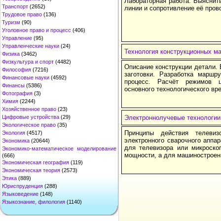
Лабораторная работа. Выяснить
Транспорт
(2652)
линии и сопротивление её пров
Трудовое право
(136)
Туризм
(90)
Уголовное право и процесс
(406)
Управление
(95)
Управленческие науки
(24)
Технология конструкционных м
Физика
(3462)
Физкультура и спорт
(4482)
Описание конструкции детали. 
Философия
(7216)
заготовки. Разработка маршру
Финансовые науки
(4592)
процесс. Расчёт режимов ц
Финансы
(5386)
основного технологического вр
Фотография
(3)
Химия
(2244)
Хозяйственное право
(23)
Цифровые устройства
(29)
Электроннолучевые технологии
Экологическое право
(35)
Принципы действия телевиз
Экология
(4517)
электронного сварочного аппар
Экономика
(20644)
для телевизора или микроско
Экономико-математическое моделирование
мощности, а для машиностроен
(666)
Экономическая география
(119)
Экономическая теория
(2573)
Этика
(889)
Юриспруденция
(288)
Языковедение
(148)
Языкознание, филология
(1140)