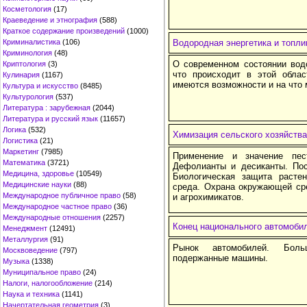
Косметология
(17)
Краеведение и этнография
(588)
Краткое содержание произведений
(1000)
Криминалистика
(106)
Водородная энергетика и топл
Криминология
(48)
О современном состоянии водо
Криптология
(3)
что происходит в этой облас
Кулинария
(1167)
имеются возможности и на что
Культура и искусство
(8485)
Культурология
(537)
Литература : зарубежная
(2044)
Литература и русский язык
(11657)
Логика
(532)
Химизация сельского хозяйства
Логистика
(21)
Маркетинг
(7985)
Применение и значение пес
Математика
(3721)
Дефолианты и десиканты. Пос
Медицина, здоровье
(10549)
Биологическая защита расте
Медицинские науки
(88)
среда. Охрана окружающей ср
Международное публичное право
(58)
и агрохимикатов.
Международное частное право
(36)
Международные отношения
(2257)
Конец национального автомоби
Менеджмент
(12491)
Металлургия
(91)
Рынок автомобилей. Больш
Москвоведение
(797)
подержанные машины.
Музыка
(1338)
Муниципальное право
(24)
Налоги, налогообложение
(214)
Наука и техника
(1141)
Начертательная геометрия
(3)