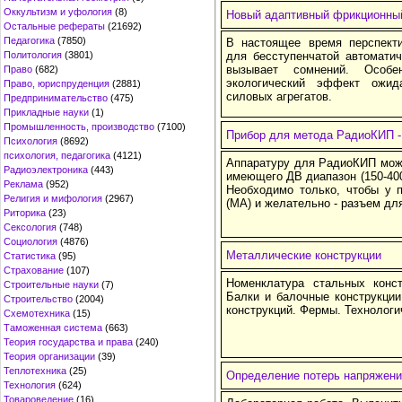
Оккультизм и уфология
(8)
Новый адаптивный фрикционный
Остальные рефераты
(21692)
Педагогика
(7850)
В настоящее время перспекти
Политология
(3801)
для бесступенчатой автомати
вызывает сомнений. Особе
Право
(682)
экологический эффект ожид
Право, юриспруденция
(2881)
силовых агрегатов.
Предпринимательство
(475)
Прикладные науки
(1)
Промышленность, производство
(7100)
Прибор для метода РадиоКИП -
Психология
(8692)
психология, педагогика
(4121)
Аппаратуру для РадиоКИП можн
Радиоэлектроника
(443)
имеющего ДВ диапазон (150-400
Реклама
(952)
Необходимо только, чтобы у 
Религия и мифология
(2967)
(МА) и желательно - разъем дл
Риторика
(23)
Сексология
(748)
Социология
(4876)
Металлические конструкции
Статистика
(95)
Страхование
(107)
Номенклатура стальных конст
Строительные науки
(7)
Балки и балочные конструкци
Строительство
(2004)
конструкций. Фермы. Технологи
Схемотехника
(15)
Таможенная система
(663)
Теория государства и права
(240)
Теория организации
(39)
Теплотехника
(25)
Определение потерь напряжени
Технология
(624)
Товароведение
(16)