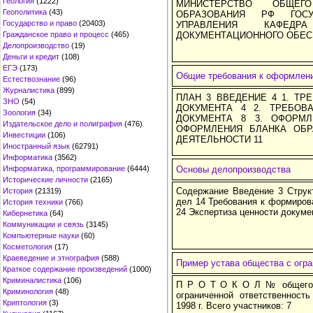
Геология
(1222)
МИНИСТЕРСТВО ОБЩЕГ
Геополитика
(43)
ОБРАЗОВАНИЯ РФ ГОСУ
Государство и право
(20403)
УПРАВЛЕНИЯ КАФЕДР
Гражданское право и процесс
(465)
ДОКУМЕНТАЦИОННОГО ОБЕС
Делопроизводство
(19)
Деньги и кредит
(108)
ЕГЭ
(173)
Общие требования к оформлен
Естествознание
(96)
Журналистика
(899)
ПЛАН 3 ВВЕДЕНИЕ 4 1. ТР
ЗНО
(54)
ДОКУМЕНТА 4 2. ТРЕБОВ
Зоология
(34)
ДОКУМЕНТА 8 3. ОФОРМЛ
Издательское дело и полиграфия
(476)
ОФОРМЛЕНИЯ БЛАНКА ОБР
Инвестиции
(106)
ДЕЯТЕЛЬНОСТИ 11
Иностранный язык
(62791)
Информатика
(3562)
Информатика, программирование
(6444)
Основы делопроизводства
Исторические личности
(2165)
Содержание Введение 3 Струк
История
(21319)
дел 14 Требования к формиров
История техники
(766)
24 Экспертиза ценности докуме
Кибернетика
(64)
Коммуникации и связь
(3145)
Компьютерные науки
(60)
Косметология
(17)
Краеведение и этнография
(588)
Пример устава общества с огра
Краткое содержание произведений
(1000)
Криминалистика
(106)
П Р О Т О К О Л № общего 
Криминология
(48)
ограниченной ответственност
Криптология
(3)
1998 г. Всего участников: 7