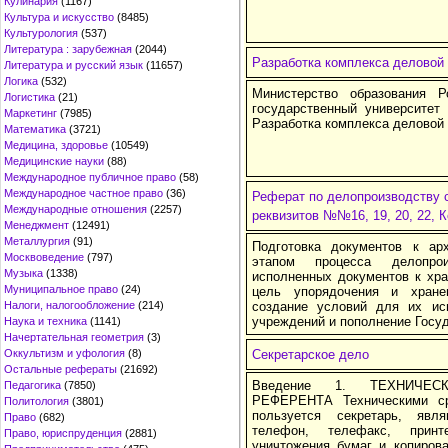
Кулинария
(1167)
Культура и искусство
(8485)
Культурология
(537)
Литература : зарубежная
(2044)
Разработка комплекса деловой
Литература и русский язык
(11657)
Логика
(532)
Министерство образования Р
Логистика
(21)
государственный университе
Маркетинг
(7985)
Разработка комплекса деловой
Математика
(3721)
Медицина, здоровье
(10549)
Медицинские науки
(88)
Международное публичное право
(58)
Международное частное право
(36)
Реферат по делопроизводству 
Международные отношения
(2257)
реквизитов №№16, 19, 20, 22, К
Менеджмент
(12491)
Металлургия
(91)
Подготовка документов к а
Москвоведение
(797)
этапом процесса делопрои
Музыка
(1338)
исполненных документов к хр
Муниципальное право
(24)
цель упорядочения и хран
Налоги, налогообложение
(214)
создание условий для их ис
учреждений и пополнение Госу
Наука и техника
(1141)
Начертательная геометрия
(3)
Оккультизм и уфология
(8)
Секретарское дело
Остальные рефераты
(21692)
Введение 1. ТЕХНИЧЕС
Педагогика
(7850)
РЕФЕРЕНТА Техническими ср
Политология
(3801)
пользуется секре­тарь, явл
Право
(682)
телефон, телефакс, прин
Право, юриспруденция
(2881)
уничтожения бумаг и копиров