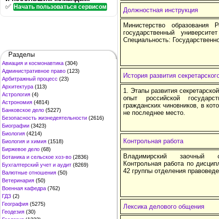
✅
Начать пользоваться сервисом
Должностная инструкция
Министерство образования 
государственный университе
Специальность: Государственн
Разделы
Авиация и космонавтика
(304)
Административное право
(123)
История развития секретарског
Арбитражный процесс
(23)
Архитектура
(113)
1. Этапы развития секретарско
Астрология
(4)
опыт российской государс
Астрономия
(4814)
гражданских чиновников, в кот
Банковское дело
(5227)
не последнее место.
Безопасность жизнедеятельности
(2616)
Биографии
(3423)
Биология
(4214)
Контрольная работа
Биология и химия
(1518)
Биржевое дело
(68)
Владимирский заочный се
Ботаника и сельское хоз-во
(2836)
Контрольная работа по дисцип
Бухгалтерский учет и аудит
(8269)
42 группы отделения правовед
Валютные отношения
(50)
Ветеринария
(50)
Военная кафедра
(762)
ГДЗ
(2)
География
(5275)
Лексика делового общения
Геодезия
(30)