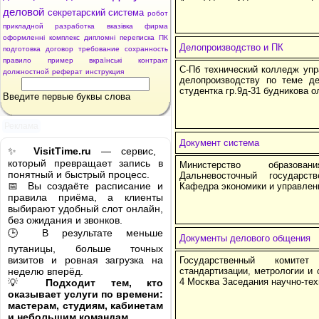
деловой
секретарский
система
робот
прикладной
разработка
вказівка
фирма
оформленні
комплекс
дипломні
переписка
ПК
Делопроизводство и ПК
подготовка
договор
требование
сохранность
правило
пример
вкраїнські
контракт
С-Пб технический колледж упр
должностной
реферат
инструкция
делопроизводству по теме д
студентка гр.9д-31 будникова о
Введите первые буквы слова
Реклама
Документ система
✨
VisitTime.ru
— сервис,
который превращает запись в
Министерство образова
понятный и быстрый процесс.
Дальневосточный государст
📅 Вы создаёте расписание и
Кафедра экономики и управлени
правила приёма, а клиенты
выбирают удобный слот онлайн,
без ожидания и звонков.
🕒 В результате меньше
Документы делового общения
путаницы, больше точных
визитов и ровная загрузка на
Государственный комите
неделю вперёд.
стандартизации, метрологии и
4 Москва Заседания научно-тех
💡
Подходит тем, кто
оказывает услуги по времени:
мастерам, студиям, кабинетам
и небольшим командам.