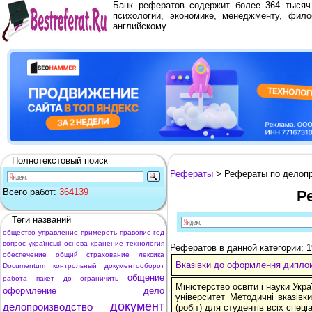
Банк рефератов содержит более 364 тыся
психологии, экономике, менеджменту, фило
английскому.
Полнотекстовый поиск
Рефераты
> Рефераты по делопр
Всего работ:
364139
Р
Теги названий
общество
управление
примереть
правопис
год
вопрос
українські
основа
хранение
технология
Рефератов в данной категории: 1
обеспечение
общий
страхование
лексика
Вказівки до оформлення дипло
Documentum
контрольный
документооборот
общение
работа
пакет
до
ограничить
Міністерство освіти і науки Укр
оформление
дело
університет Методичні вказівк
документ
делопроизводство
(робіт) для студентів всіх спец