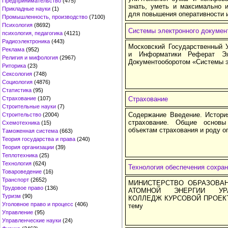
Предпринимательство
(475)
знать, уметь и максимально 
Прикладные науки
(1)
для повышения оперативности 
Промышленность, производство
(7100)
Психология
(8692)
Системы электронного докумен
психология, педагогика
(4121)
Радиоэлектроника
(443)
Московский Государственный У
Реклама
(952)
и Информатики Реферат Эл
Религия и мифология
(2967)
Документооборотом «Системы э
Риторика
(23)
Сексология
(748)
Социология
(4876)
Статистика
(95)
Страхование
(107)
Страхование
Строительные науки
(7)
Содержание Введение. История
Строительство
(2004)
страхование. Общие основ
Схемотехника
(15)
объектам страхования и роду о
Таможенная система
(663)
Теория государства и права
(240)
Теория организации
(39)
Теплотехника
(25)
Технология
(624)
Технология обеспечения сохра
Товароведение
(16)
Транспорт
(2652)
МИНИСТЕРСТВО ОБРАЗОВА
Трудовое право
(136)
АТОМНОЙ ЭНЕРГИИ УРА
Туризм
(90)
КОЛЛЕДЖ КУРСОВОЙ ПРОЕКТ п
Уголовное право и процесс
(406)
тему
Управление
(95)
Управленческие науки
(24)