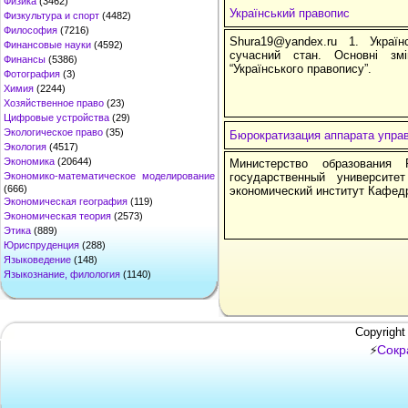
Физика
(3462)
Український правопис
Физкультура и спорт
(4482)
Философия
(7216)
Shura19@yandex.ru 1. Україн
Финансовые науки
(4592)
сучасний стан. Основні з
Финансы
(5386)
“Українського правопису”.
Фотография
(3)
Химия
(2244)
Хозяйственное право
(23)
Цифровые устройства
(29)
Экологическое право
(35)
Бюрократизация аппарата упра
Экология
(4517)
Экономика
(20644)
Министерство образования 
Экономико-математическое моделирование
государственный университ
(666)
экономический институт Кафед
Экономическая география
(119)
Экономическая теория
(2573)
Этика
(889)
Юриспруденция
(288)
Языковедение
(148)
Языкознание, филология
(1140)
Copyright
Сокр
⚡