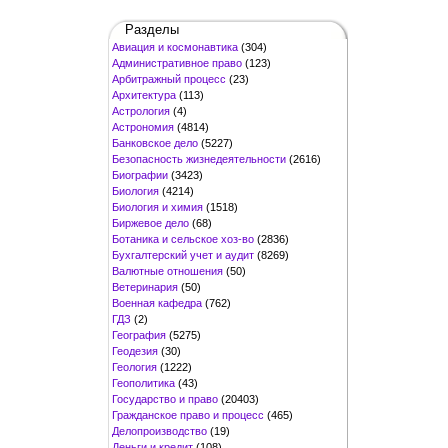
Разделы
Авиация и космонавтика
(304)
Административное право
(123)
Арбитражный процесс
(23)
Архитектура
(113)
Астрология
(4)
Астрономия
(4814)
Банковское дело
(5227)
Безопасность жизнедеятельности
(2616)
Биографии
(3423)
Биология
(4214)
Биология и химия
(1518)
Биржевое дело
(68)
Ботаника и сельское хоз-во
(2836)
Бухгалтерский учет и аудит
(8269)
Валютные отношения
(50)
Ветеринария
(50)
Военная кафедра
(762)
ГДЗ
(2)
География
(5275)
Геодезия
(30)
Геология
(1222)
Геополитика
(43)
Государство и право
(20403)
Гражданское право и процесс
(465)
Делопроизводство
(19)
Деньги и кредит
(108)