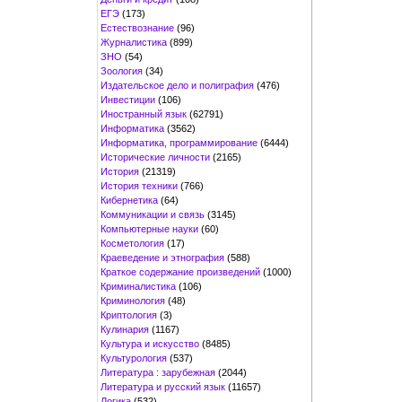
ЕГЭ
(173)
Естествознание
(96)
Журналистика
(899)
ЗНО
(54)
Зоология
(34)
Издательское дело и полиграфия
(476)
Инвестиции
(106)
Иностранный язык
(62791)
Информатика
(3562)
Информатика, программирование
(6444)
Исторические личности
(2165)
История
(21319)
История техники
(766)
Кибернетика
(64)
Коммуникации и связь
(3145)
Компьютерные науки
(60)
Косметология
(17)
Краеведение и этнография
(588)
Краткое содержание произведений
(1000)
Криминалистика
(106)
Криминология
(48)
Криптология
(3)
Кулинария
(1167)
Культура и искусство
(8485)
Культурология
(537)
Литература : зарубежная
(2044)
Литература и русский язык
(11657)
Логика
(532)