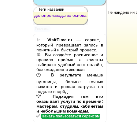
Теги названий
Не найдено ни 
делопроизводство
основа
Реклама
✨
VisitTime.ru
— сервис,
который превращает запись в
понятный и быстрый процесс.
📅 Вы создаёте расписание и
правила приёма, а клиенты
выбирают удобный слот онлайн,
без ожидания и звонков.
🕒 В результате меньше
путаницы, больше точных
визитов и ровная загрузка на
неделю вперёд.
💡
Подходит тем, кто
оказывает услуги по времени:
мастерам, студиям, кабинетам
и небольшим командам.
✅
Начать пользоваться сервисом