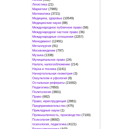
Логистика
(21)
Маркетинг
(7985)
Математика
(3721)
Медицина, здоровье
(10549)
Медицинские науки
(88)
Международное публичное право
(58)
Международное частное право
(36)
Международные отношения
(2257)
Менеджмент
(12491)
Металлургия
(91)
Москвоведение
(797)
Музыка
(1338)
Муниципальное право
(24)
Налоги, налогообложение
(214)
Наука и техника
(1141)
Начертательная геометрия
(3)
Оккультизм и уфология
(8)
Остальные рефераты
(21692)
Педагогика
(7850)
Политология
(3801)
Право
(682)
Право, юриспруденция
(2881)
Предпринимательство
(475)
Прикладные науки
(1)
Промышленность, производство
(7100)
Психология
(8692)
психология, педагогика
(4121)
Радиоэлектроника
(443)