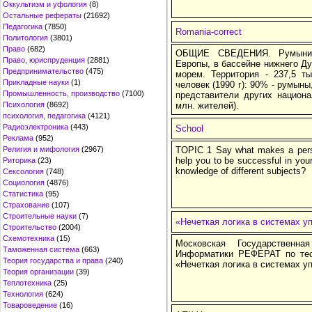
Оккультизм и уфология
(8)
Остальные рефераты
(21692)
Педагогика
(7850)
Romania-correct
Политология
(3801)
Право
(682)
ОБЩИЕ СВЕДЕНИЯ. Румыния 
Право, юриспруденция
(2881)
Европы, в бассейне нижнего Д
Предпринимательство
(475)
морем. Территория - 237,5 ты
Прикладные науки
(1)
человек (1990 г): 90% - румыны
Промышленность, производство
(7100)
представители других национа
Психология
(8692)
млн. жителей).
психология, педагогика
(4121)
Радиоэлектроника
(443)
School
Реклама
(952)
Религия и мифология
(2967)
TOPIC 1 Say what makes a pers
help you to be successful in you
Риторика
(23)
knowledge of different subjects?
Сексология
(748)
Социология
(4876)
Статистика
(95)
Страхование
(107)
Строительные науки
(7)
«Нечеткая логика в системах у
Строительство
(2004)
Схемотехника
(15)
Московская Государственн
Таможенная система
(663)
Информатики РЕФЕРАТ по тео
Теория государства и права
(240)
«Нечеткая логика в системах у
Теория организации
(39)
Теплотехника
(25)
Технология
(624)
Товароведение
(16)