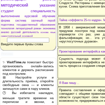
Сладости. Рестораны с немецк
методический
указание
кухни. Схема приготовления бл
студент
специальность
выполнение
курсовой
обучение
Тайна «эффекта 25-го кадра». 
форма
система
заочный
герой
подготовка
государственный
образование
В 1958 г. американский моше
технология
литературный
роман
экономика
придумав лохотрон под назва
анализ
русский
деятельность
основа
язык
опровергли сто раз; уже 
самостоятельный
основной
фальсификации, но... эта у
«круглосуточных дураков».
Введите первые буквы слова
Проектирование интерфейса как
Реклама
Сущность подхода может 
✨
VisitTime.ru
помогает быстро
проектирование интерфейса не 
часть процесса создания специ
организовать онлайн-запись
клиентов и держать расписание
под контролем.
📅 Настройте услуги и
длительность приёма, откройте
Я Вам пишу…
свободные окна — и клиенты
запишутся сами в пару кликов.
Правила составления и офо
🕒 Вы избегаете накладок,
совпадают с общими правилами
области существуют свои тон
меньше тратите времени на
возможности, придерживаться и
переписки и звонки, а