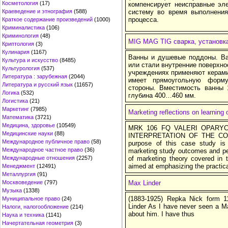
Косметология
(17)
компенсирует неисправные эл
Краеведение и этнография
(588)
систему во время выполнения
процесса.
Краткое содержание произведений
(1000)
Криминалистика
(106)
Криминология
(48)
MIG MAG TIG сварка, установк
Криптология
(3)
Кулинария
(1167)
Ванны и душевые поддоны. Ва
Культура и искусство
(8485)
или стали внутренние поверхн
Культурология
(537)
учреждениях применяют керами
Литература : зарубежная
(2044)
имеет прямоугольную форму
Литература и русский язык
(11657)
стороны. Вместимость ванны 1
Логика
(532)
глубина 400…460 мм.
Логистика
(21)
Маркетинг
(7985)
Marketing reflections on learning
Математика
(3721)
Медицина, здоровье
(10549)
MRK 106 FQ VALERI OPARY
Медицинские науки
(88)
INTERPRETATION OF THE C
Международное публичное право
(58)
purpose of this case study is 
Международное частное право
(36)
marketing study outcomes and per
Международные отношения
(2257)
of marketing theory covered in t
aimed at emphasizing the practica
Менеджмент
(12491)
Металлургия
(91)
Москвоведение
(797)
Max Linder
Музыка
(1338)
(1883-1925) Repka Nick form 1
Муниципальное право
(24)
Linder As I have never seen a Ma
Налоги, налогообложение
(214)
about him. I have thus
Наука и техника
(1141)
Начертательная геометрия
(3)