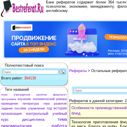
Банк рефератов содержит более 364 тыся
психологии, экономике, менеджменту, фило
английскому.
Полнотекстовый поиск
Рефераты
> Остальные реферат
Всего работ:
364139
Теги названий
план
учреждение
занятие
факультет
изучение
экономический
романа
программа
Рефератов в данной категории: 
проведение
литература
гера
развитие
Особенности производственной
год
история
задание
пособие
управление
блюд
контрольный
учебный
организация
тема
дисциплина
курс
Технология приготовления бл
работа
рекомендация
из мяса. Блюда из рыбы. Блю