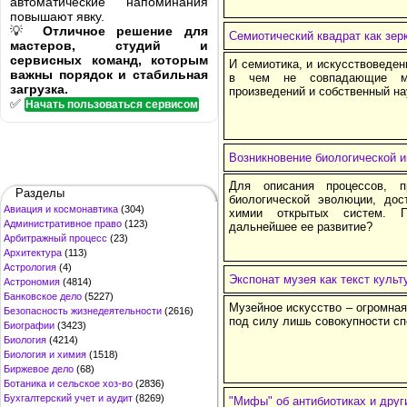
автоматические напоминания
повышают явку.
💡
Отличное решение для
Семиотический квадрат как зер
мастеров, студий и
сервисных команд, которым
И семиотика, и искусствоведен
важны порядок и стабильная
в чем не совпадающие ме
загрузка.
произведений и собственный н
✅
Начать пользоваться сервисом
Возникновение биологической 
Для описания процессов, 
Разделы
биологической эволюции, дос
Авиация и космонавтика
(304)
химии открытых систем. П
Административное право
(123)
дальнейшее ее развитие?
Арбитражный процесс
(23)
Архитектура
(113)
Астрология
(4)
Экспонат музея как текст культ
Астрономия
(4814)
Банковское дело
(5227)
Музейное искусство – огромная
Безопасность жизнедеятельности
(2616)
под силу лишь совокупности с
Биографии
(3423)
Биология
(4214)
Биология и химия
(1518)
Биржевое дело
(68)
Ботаника и сельское хоз-во
(2836)
Бухгалтерский учет и аудит
(8269)
"Мифы" об антибиотиках и друг