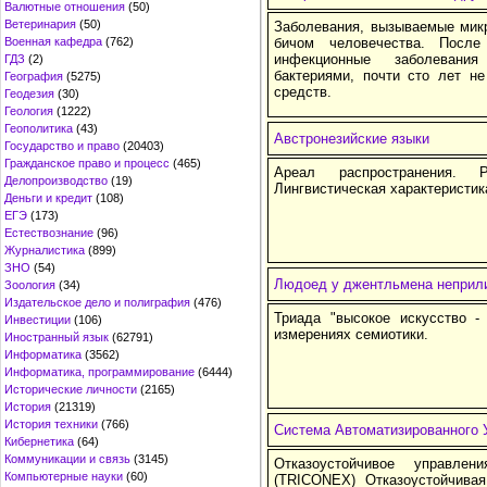
Валютные отношения
(50)
Ветеринария
(50)
Заболевания, вызываемые мик
Военная кафедра
(762)
бичом человечества. После
инфекционные заболевания
ГДЗ
(2)
бактериями, почти сто лет н
География
(5275)
средств.
Геодезия
(30)
Геология
(1222)
Геополитика
(43)
Австронезийские языки
Государство и право
(20403)
Гражданское право и процесс
(465)
Ареал распространения. 
Делопроизводство
(19)
Лингвистическая характеристик
Деньги и кредит
(108)
ЕГЭ
(173)
Естествознание
(96)
Журналистика
(899)
ЗНО
(54)
Людоед у джентльмена неприли
Зоология
(34)
Издательское дело и полиграфия
(476)
Триада "высокое искусство -
Инвестиции
(106)
измерениях cемиотики.
Иностранный язык
(62791)
Информатика
(3562)
Информатика, программирование
(6444)
Исторические личности
(2165)
История
(21319)
История техники
(766)
Cистема Автоматизированного 
Кибернетика
(64)
Коммуникации и связь
(3145)
Отказоустойчивое управл
Компьютерные науки
(60)
(TRICONEX) Отказоустойчива