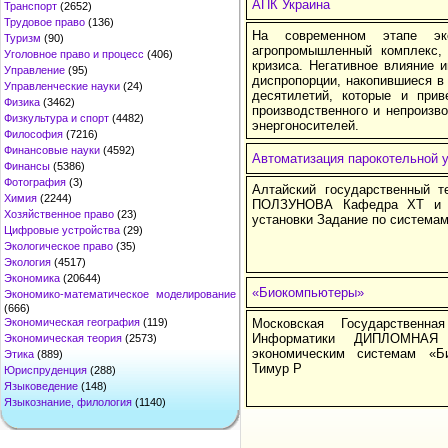
АПК Украина
Транспорт
(2652)
Трудовое право
(136)
На современном этапе эк
Туризм
(90)
агропромышленный комплекс, 
Уголовное право и процесс
(406)
кризиса. Негативное влияние 
Управление
(95)
диспропорции, накопившиеся в
Управленческие науки
(24)
десятилетий, которые и при
Физика
(3462)
производственного и непроизво
Физкультура и спорт
(4482)
энергоносителей.
Философия
(7216)
Финансовые науки
(4592)
Автоматизация парокотельной 
Финансы
(5386)
Фотография
(3)
Алтайский государственный т
Химия
(2244)
ПОЛЗУНОВА Кафедра ХТ и И
Хозяйственное право
(23)
установки Задание по системам
Цифровые устройства
(29)
Экологическое право
(35)
Экология
(4517)
Экономика
(20644)
«Биокомпьютеры»
Экономико-математическое моделирование
(666)
Экономическая география
(119)
Московская Государственн
Информатики ДИПЛОМНАЯ
Экономическая теория
(2573)
экономическим системам «Б
Этика
(889)
Тимур Р
Юриспруденция
(288)
Языковедение
(148)
Языкознание, филология
(1140)