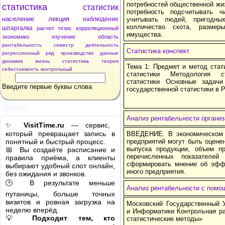
потребностей общественной жиз
статистика
статистик
потребность подсчитывать ч
население
лекция
наблюдение
учитывать людей, пригодны
колличество скота, разме
шпаргалка
расчет
тезис
корреляционный
имущества.
экономико
изучение
область
рентабельность
семестр
деятельность
Cтатистика конспект
регрессионный
ряд
производство
данные
динамик
жизнь
cтатистика
теория
Тема 1: Предмет и метод стат
себестоимость
контрольный
статистики Методология с
статистики Основные задач
Введите первые буквы слова
государственной статистики в 
Реклама
Анализ рентабельности организ
✨
VisitTime.ru
— сервис,
который превращает запись в
ВВЕДЕНИЕ. В экономическом 
понятный и быстрый процесс.
предприятий могут быть оцене
выпуска продукции, объем п
📅 Вы создаёте расписание и
перечисленных показателей
правила приёма, а клиенты
сформировать мнение об эффе
выбирают удобный слот онлайн,
иного предприятия.
без ожидания и звонков.
🕒 В результате меньше
Анализ рентабельности с пом
путаницы, больше точных
визитов и ровная загрузка на
Московский Государственный У
неделю вперёд.
и Информатики Контрольная р
💡
Подходит тем, кто
статистические методы»