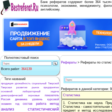
Банк рефератов содержит более 364 тыся
психологии, экономике, менеджменту, фило
английскому.
Полнотекстовый поиск
Рефераты
> Рефераты по статис
Всего работ:
364139
Теги названий
продукция
урожайность
социальный
Тверской
Тверская
развитие
рынок
предприятие
Рефератов в данной категории: 9
основной
лабораторный
задача
Cтатистика
показатель
демографический
зерновые
Россия
динамика
уровень
курсовой
1. Статистика как наука. Пре
работа
метод
состав
экзамен
год
Статистика - самостоятельная
статистический
анализ
предмет и метод исследовани