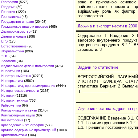
воно є природною основою 
География
(5275)
найголовнішого елемента пр
Геодезия
(30)
вирішальну роль як фактор р
Геология
(1222)
господарства..
Геополитика
(43)
Государство и право
(20403)
Добыча и экспорт нефти в 2000 
Гражданское право и процесс
(465)
Делопроизводство
(19)
Содержание. I. Введение. 2 
Деньги и кредит
(108)
валового внутреннего продук
ЕГЭ
(173)
внутреннего продукта. 8 2.1. 
Естествознание
(96)
стоимости. 8
Журналистика
(899)
ЗНО
(54)
Зоология
(34)
Издательское дело и полиграфия
(476)
Задачи по статистике
Инвестиции
(106)
Иностранный язык
(62791)
ВСЕРОССИЙСКИЙ ЗАОЧНЫЙ
Информатика
(3562)
ИНСТИТУТ КАФЕДРА СТАТ
Информатика, программирование
(6444)
статистике Вариант 2 Выполни
гр.____________
Исторические личности
(2165)
История
(21319)
История техники
(766)
Кибернетика
(64)
Изучение состава кадров на п
Коммуникации и связь
(3145)
Компьютерные науки
(60)
СОДЕРЖАНИЕ Введение 3 1. Ст
Косметология
(17)
1.1. Понятие группировки 5 1.2
Краеведение и этнография
(588)
1.3. Принципы построения групп
Краткое содержание произведений
(1000)
Криминалистика
(106)