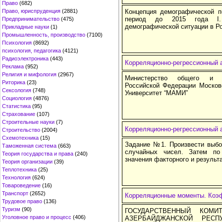
Право
(682)
Право, юриспруденция
(2881)
Концепция демографической п
период до 2015 года I. 
Предпринимательство
(475)
демографической ситуации в Р
Прикладные науки
(1)
Промышленность, производство
(7100)
Психология
(8692)
психология, педагогика
(4121)
Радиоэлектроника
(443)
Корреляционно-регрессионный 
Реклама
(952)
Религия и мифология
(2967)
Министерство общего и пр
Риторика
(23)
Российской Федерации Москов
Сексология
(748)
Университет “МАМИ”
Социология
(4876)
Статистика
(95)
Страхование
(107)
Строительные науки
(7)
Корреляционно-регрессионный а
Строительство
(2004)
Схемотехника
(15)
Задание №1. Произвести выбор
Таможенная система
(663)
случайных чисел. Затем по
Теория государства и права
(240)
значения факторного и результа
Теория организации
(39)
Теплотехника
(25)
Технология
(624)
Товароведение
(16)
Транспорт
(2652)
Корреляционные моменты. Коэ
Трудовое право
(136)
Туризм
(90)
ГОСУДАРСТВЕННЫЙ КОМ
Уголовное право и процесс
(406)
АЗЕРБАЙДЖАНСКОЙ РЕСП