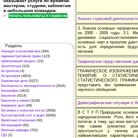
оказывает услуги по времени:
мастерам, студиям, кабинетам
и небольшим командам.
✅
Начать пользоваться сервисом
Анализ страховой деятельност
3. Анализ основных направлени
на 2000 - 2005 годы. 3.1. М
динамики социально-эконом
основных черт в прошлом дают 
Разделы
есть для определения буду
явления.
Авиация и космонавтика
(304)
Административное право
(123)
Арбитражный процесс
(23)
Графическое представление да
Архитектура
(113)
ГРАФИЧЕСКОЕ ИЗОБРАЖЕНИЕ
Астрология
(4)
ПОНЯТИЕ О СТАТИСТИЧ
Астрономия
(4814)
СТАТИСТИЧЕСКОГО ГРАФИКА 
Банковское дело
(5227)
представить без применения
Безопасность жизнедеятельности
(2616)
научного обобщения.
Биографии
(3423)
Биология
(4214)
Биология и химия
(1518)
Демографичаская ситуация в У
Биржевое дело
(68)
Ботаника и сельское хоз-во
(2836)
В С Т У П Природною основою 
Бухгалтерский учет и аудит
(8269)
народонаселення. Роль його я
Валютные отношения
(50)
полягає в тому, що воно висту
Ветеринария
(50)
тим самим зумовлює розви
Военная кафедра
(762)
орієнтуються у своєму ро
ГДЗ
(2)
найважливішою характерною 