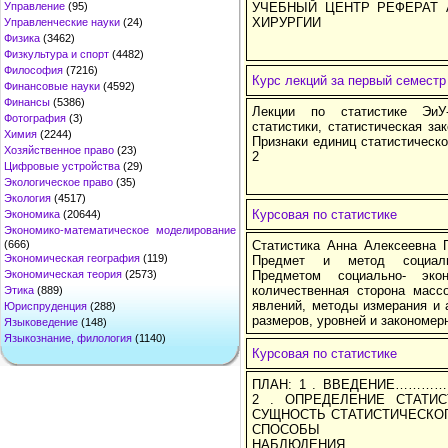
Управление
(95)
УЧЕБНЫЙ ЦЕНТР РЕФЕРАТ 
ХИРУРГИИ
Управленческие науки
(24)
Физика
(3462)
Физкультура и спорт
(4482)
Философия
(7216)
Курс лекций за первый семестр
Финансовые науки
(4592)
Финансы
(5386)
Лекции по статистике ЭиУ
Фотография
(3)
статистики, статистическая за
Химия
(2244)
Признаки единиц статистическо
Хозяйственное право
(23)
2
Цифровые устройства
(29)
Экологическое право
(35)
Экология
(4517)
Курсовая по статистике
Экономика
(20644)
Экономико-математическое моделирование
(666)
Статистика Анна Алексеевна 
Экономическая география
(119)
Предмет и метод социальн
Экономическая теория
(2573)
Предметом социально- экон
количественная сторона масс
Этика
(889)
явлений, методы измерания и
Юриспруденция
(288)
размеров, уровней и закономер
Языковедение
(148)
Языкознание, филология
(1140)
Курсовая по статистике
ПЛАН: 1 . ВВЕДЕНИЕ
2 . ОПРЕДЕЛЕНИЕ СТАТ
СУЩНОСТЬ СТАТИСТИЧЕСКОГ
СПОСОБЫ СТ
НАБЛЮДЕНИЯ…………………