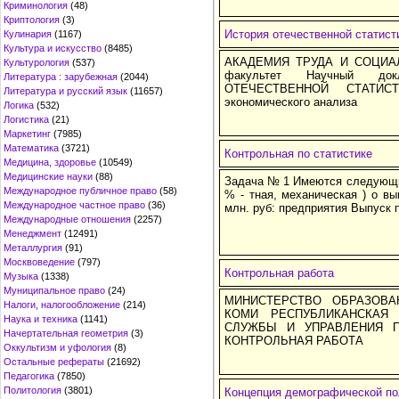
Криминология
(48)
Криптология
(3)
История отечественной статист
Кулинария
(1167)
Культура и искусство
(8485)
АКАДЕМИЯ ТРУДА И СОЦИА
Культурология
(537)
факультет Научный д
Литература : зарубежная
(2044)
ОТЕЧЕСТВЕННОЙ СТАТИСТ
Литература и русский язык
(11657)
экономического анализа
Логика
(532)
Логистика
(21)
Маркетинг
(7985)
Математика
(3721)
Контрольная по статистике
Медицина, здоровье
(10549)
Медицинские науки
(88)
Задача № 1 Имеются следующи
Международное публичное право
(58)
% - тная, механическая ) о в
Международное частное право
(36)
млн. руб: предприятия Выпуск 
Международные отношения
(2257)
Менеджмент
(12491)
Металлургия
(91)
Москвоведение
(797)
Контрольная работа
Музыка
(1338)
Муниципальное право
(24)
МИНИСТЕРСТВО ОБРАЗОВА
Налоги, налогообложение
(214)
КОМИ РЕСПУБЛИКАНСКАЯ 
Наука и техника
(1141)
СЛУЖБЫ И УПРАВЛЕНИЯ П
Начертательная геометрия
(3)
КОНТРОЛЬНАЯ РАБОТА
Оккультизм и уфология
(8)
Остальные рефераты
(21692)
Педагогика
(7850)
Политология
(3801)
Концепция демографической по