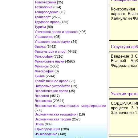
Теплотехника
(25)
Технология
(624)
Контрольная 
Товароведение
(16)
вариант, Выпо
Транспорт
(2652)
Халиуллин Фа
Трудовое право
(136)
Туризм
(90)
Уголовное право и процесс
(406)
Управление
(95)
Управленческие науки
(24)
Структура ар
Физика
(3462)
Физкультура и спорт
(4482)
Введение 3 С
Философия
(7216)
Высший Арб
Финансовые науки
(4592)
Федеральные 
Финансы
(5386)
Фотография
(3)
Химия
(2244)
Хозяйственное право
(23)
Цифровые устройства
(29)
Экологическое право
(35)
Участие треть
Экология
(4517)
Экономика
(20644)
СОДЕРЖАНИЕ:
Экономико-математическое моделирование
процессе 3 
(666)
Заключение 17
Экономическая география
(119)
Экономическая теория
(2573)
Этика
(889)
Юриспруденция
(288)
Языковедение
(148)