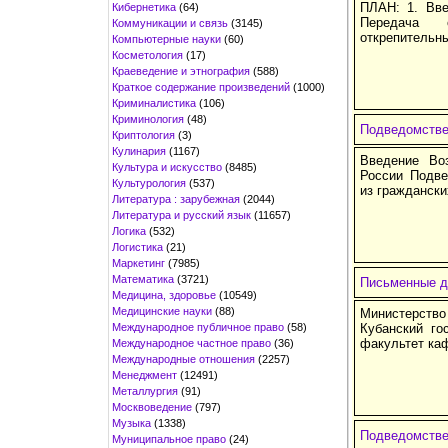
ПЛАН: 1. Вве
Кибернетика
(64)
Передача 
Коммуникации и связь
(3145)
открепитель
Компьютерные науки
(60)
Косметология
(17)
Краеведение и этнография
(588)
Краткое содержание произведений
(1000)
Криминалистика
(106)
Криминология
(48)
Подведомстве
Криптология
(3)
Кулинария
(1167)
Введение Во
Культура и искусство
(8485)
России Подве
Культурология
(537)
из гражданск
Литература : зарубежная
(2044)
Литература и русский язык
(11657)
Логика
(532)
Логистика
(21)
Маркетинг
(7985)
Математика
(3721)
Письменные д
Медицина, здоровье
(10549)
Медицинские науки
(88)
Министерств
Международное публичное право
(58)
Кубанский го
факультет ка
Международное частное право
(36)
Международные отношения
(2257)
Менеджмент
(12491)
Металлургия
(91)
Москвоведение
(797)
Музыка
(1338)
Подведомстве
Муниципальное право
(24)