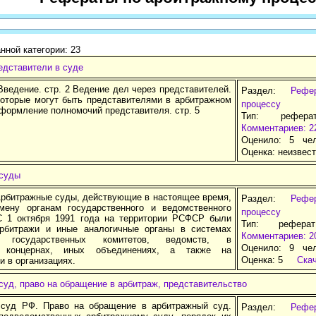
нной категории: 23
едставители в суде
ведение. стр. 2 Ведение дел через представителей.
Раздел:
Рефе
 которые могут быть представителями в арбитражном
процессу
Оформление полномочий представителя. стр. 5
Тип: рефера
Комментариев: 2
Оценило: 5 че
Оценка:
неизвес
суды
 Арбитражные суды, действующие в настоящее время,
Раздел:
Рефе
ену органам государственного и ведомственного
процессу
С 1 октября 1991 года на территории РСФСР были
Тип: рефера
рбитражи и иные аналогичные органы в системах
Комментариев: 2
в, государственных комитетов, ведомств, в
Оценило: 9 че
, концернах, иных объединениях, а также на
Оценка:
5
Ска
и в организациях.
уд, право на обращение в арбитраж, представительство
суд РФ. Право на обращение в арбитражный суд.
Раздел:
Рефе