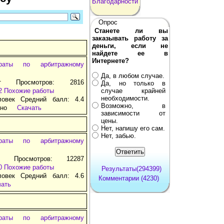
Благодарности
Опрос
Станете ли вы
заказывать работу за
деньги, если не
найдете ее в
Интернете?
раты по арбитражному
Да, в любом случае.
т Просмотров: 2816
Да, но только в
2
Похожие работы
случае крайней
необходимости.
ловек Средний балл: 4.4
Возможно, в
тно
Скачать
зависимости от
цены.
Нет, напишу его сам.
Нет, забью.
раты по арбитражному
т Просмотров: 12287
0
Похожие работы
Результаты(294399)
ловек Средний балл: 4.6
Комментарии (4230)
чать
раты по арбитражному