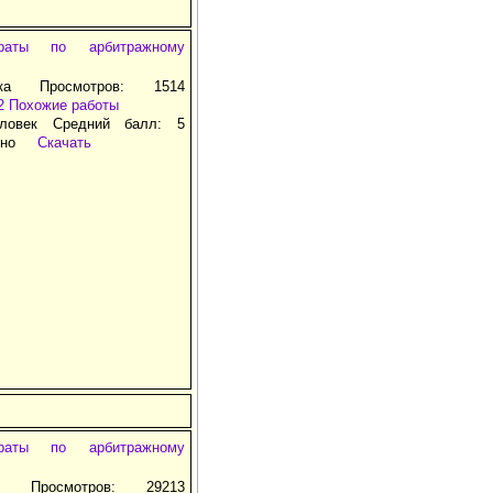
раты по арбитражному
лка Просмотров: 1514
2
Похожие работы
ловек Средний балл: 5
тно
Скачать
раты по арбитражному
т Просмотров: 29213