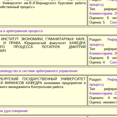
 Университет им.В.И.Вернадского Курсовая работа
процессу
зяйственный процесс»
Тип: рефера
Комментариев: 2
Оценило: 6 че
Оценка:
5
Ска
ва в арбитражном процессе
ИНСТИТУТ ЭКОНОМИКИ, ГУМАНИТАРНЫХ НАУК,
Раздел:
Рефе
 И ПРАВА Юридический факультет КАФЕДРА
процессу
КОГО ПРОЦЕССА ПОТАПЧУК ДМИТРИЙ
Тип: рефера
ВИЧ
Комментариев: 3
Оценило: 8 че
Оценка:
4
Ска
оизводство в системе арбитражного управления
ЕРБУРГСКИЙ ГОСУДАРСТВЕННЫЙ УНИВЕРСИТЕТ
Раздел:
Рефе
 ФИНАНСОВ КАФЕДРА экономики предприятия и
процессу
нного менеджмента Контрольная работа
Тип: рефера
Комментариев: 2
Оценило: 4 че
Оценка:
неизвес
ое удостоверение