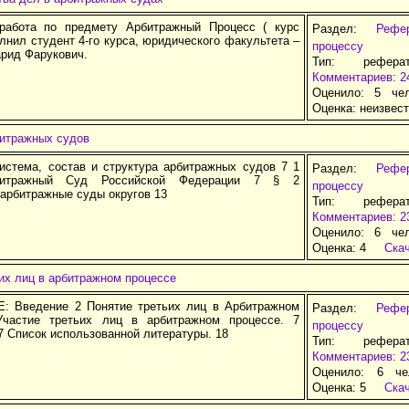
работа по предмету Арбитражный Процесс ( курс
Раздел:
Рефе
лнил студент 4-го курса, юридического факультета –
процессу
рид Фарукович.
Тип: рефера
Комментариев: 2
Оценило: 5 че
Оценка:
неизвес
битражных судов
истема, состав и структура арбитражных судов 7 1
Раздел:
Рефе
итражный Суд Российской Федерации 7 § 2
процессу
арбитражные суды округов 13
Тип: рефера
Комментариев: 2
Оценило: 6 че
Оценка:
4
Ска
их лиц в арбитражном процессе
 Введение 2 Понятие третьих лиц в Арбитражном
Раздел:
Рефе
Участие третьих лиц в арбитражном процессе. 7
процессу
 Список использованной литературы. 18
Тип: рефера
Комментариев: 2
Оценило: 6 че
Оценка:
5
Ска