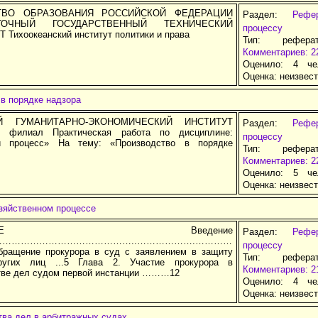
ТВО ОБРАЗОВАНИЯ РОССИЙСКОЙ ФЕДЕРАЦИИ
Раздел:
Рефе
ТОЧНЫЙ ГОСУДАРСТВЕННЫЙ ТЕХНИЧЕСКИЙ
процессу
Тихоокеанский институт политики и права
Тип: рефера
Комментариев: 2
Оценило: 4 че
Оценка:
неизвес
в порядке надзора
Й ГУМАНИТАРНО-ЭКОНОМИЧЕСКИЙ ИНСТИТУТ
Раздел:
Рефе
й филиал Практическая работа по дисциплине:
процессу
й процесс» На тему: «Производство в порядке
Тип: рефера
Комментариев: 2
Оценило: 5 че
Оценка:
неизвес
зяйственном процессе
РЖАНИЕ Введение
Раздел:
Рефе
……………………………………..……………….…………
процессу
бращение прокурора в суд с заявлением в защиту
Тип: рефера
ругих лиц ...5 Глава 2. Участие прокурора в
Комментариев: 2
тве дел судом первой инстанции ………12
Оценило: 4 че
Оценка:
неизвес
тва дел в арбитражных судах