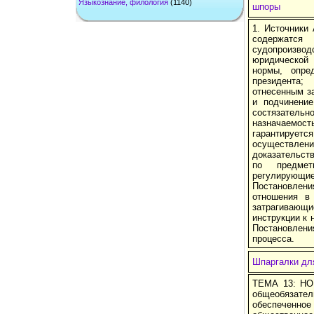
Языкознание, филология
(1140)
шпоры
1. Источники
содержатся
судопроизв
юридической 
нормы, опре
президента;
отнесенным за
и подчинение
состязательно
назначаемос
гарантируетс
осуществлен
доказательств
по предмет
регулирующ
Постановлени
отношения в
затрагивающие
инструкции к 
Постановлени
процесса.
Шпаргалки для
ТЕМА 13: НО
общеобязате
обеспеченно