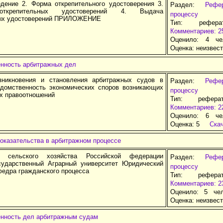
дение 2. Форма открепительного удостоверения 3.
Раздел:
Рефе
открепительных удостоверений 4. Выдача
процессу
ных удостоверений ПРИЛОЖЕНИЕ
Тип: рефер
Комментариев: 2
Оценило: 4 че
Оценка:
неизвес
нность арбитражных дел
зникновения и становления арбитражных судов в
Раздел:
Рефе
домственность экономических споров возникающих
процессу
их правоотношений
Тип: рефера
Комментариев: 2
Оценило: 6 че
Оценка:
5
Ска
оказательства в арбитражном процессе
о сельского хозяйства Российской федерации
Раздел:
Рефе
сударственный Аграрный университет Юридический
процессу
федра гражданского процесса
Тип: рефера
Комментариев: 2
Оценило: 5 че
Оценка:
неизвес
нность дел арбитражным судам