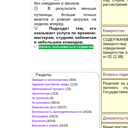
Вид споров, 
без ожидания и звонков.
рассмотрения 
🕒 В результате меньше
путаницы, больше точных
визитов и ровная загрузка на
неделю вперёд.
💡
Подходит тем, кто
Банкротство
оказывает услуги по времени:
мастерам, студиям, кабинетам
СОДЕРЖАНИЕ
и небольшим командам.
(банкротств
✅
Начать пользоваться сервисом
определения
банкротстве (
от 02.12.98).
Вопросы подв
Разделы
Авиация и космонавтика
(304)
Рецензия на 
Административное право
(123)
заочного от
Арбитражный процесс
(23)
Государственн
Архитектура
(113)
Астрология
(4)
Астрономия
(4814)
Банковское дело
(5227)
Безопасность жизнедеятельности
(2616)
Биографии
(3423)
Доказательств
Биология
(4214)
Биология и химия
(1518)
Министерств