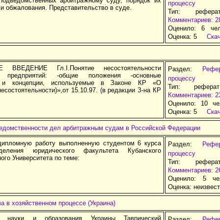
подведомственных арбитражному суду, порядок их
процессу
и обжалования. Представительство в суде.
Тип: рефера
Комментариев: 2
Оценило: 6 че
Оценка:
5
Ска
 ВВЕДЕНИЕ Гл.I.Понятие несостоятельности
Раздел:
Рефе
а) предприятий: -общие положения -основные
процессу
 и концепции, используемые в Законе КР «О
Тип: рефера
несостоятельности)»,от 15.10.97. (в редакции З-на КР
Комментариев: 2
Оценило: 10 че
Оценка:
5
Ска
едомственности дел арбитражным судам в Российской Федерации
дипломную работу выполненную студентом 6 курса
Раздел:
Рефе
деления юридического факультета Кубанского
процессу
ого Университета по теме:
Тип: рефера
Комментариев: 2
Оценило: 5 че
Оценка:
неизвес
а в хозяйственном процессе (Украина)
о науки и образования Украины Таврический
Раздел:
Рефе