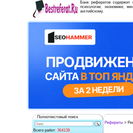
Банк рефератов содержит
психологии, экономике, ме
английскому.
Полнотекстовый поиск
Рефераты
> Ре
Всего работ:
364139