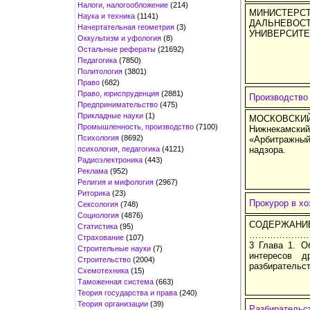
Налоги, налогообложение
(214)
МИНИСТЕРС
Наука и техника
(1141)
ДАЛЬНЕВОС
Начертательная геометрия
(3)
УНИВЕРСИТЕТ 
Оккультизм и уфология
(8)
Остальные рефераты
(21692)
Педагогика
(7850)
Политология
(3801)
Право
(682)
Право, юриспруденция
(2881)
Производство 
Предпринимательство
(475)
Прикладные науки
(1)
МОСКОВСКИ
Промышленность, производство
(7100)
Нижнекамски
Психология
(8692)
«Арбитражны
психология, педагогика
(4121)
надзора.
Радиоэлектроника
(443)
Реклама
(952)
Религия и мифология
(2967)
Риторика
(23)
Прокурор в хо
Сексология
(748)
Социология
(4876)
СОДЕ
Статистика
(95)
…………………
Страхование
(107)
3 Глава 1. О
Строительные науки
(7)
интересов д
Строительство
(2004)
разбирательс
Схемотехника
(15)
Таможенная система
(663)
Теория государства и права
(240)
Теория организации
(39)
Разбирательс