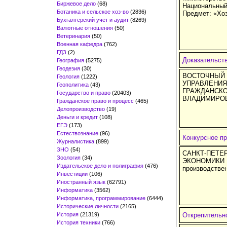
Биржевое дело
(68)
Национальный
Ботаника и сельское хоз-во
(2836)
Предмет: «Хо
Бухгалтерский учет и аудит
(8269)
Валютные отношения
(50)
Ветеринария
(50)
Военная кафедра
(762)
ГДЗ
(2)
Доказательст
География
(5275)
Геодезия
(30)
ВОСТОЧНЫЙ 
Геология
(1222)
УПРАВЛЕНИЯ
Геополитика
(43)
ГРАЖДАНС
Государство и право
(20403)
ВЛАДИМИРО
Гражданское право и процесс
(465)
Делопроизводство
(19)
Деньги и кредит
(108)
ЕГЭ
(173)
Естествознание
(96)
Конкурсное пр
Журналистика
(899)
ЗНО
(54)
САНКТ-ПЕТ
Зоология
(34)
ЭКОНОМИКИ И
Издательское дело и полиграфия
(476)
производстве
Инвестиции
(106)
Иностранный язык
(62791)
Информатика
(3562)
Информатика, программирование
(6444)
Исторические личности
(2165)
История
(21319)
Открепительн
История техники
(766)