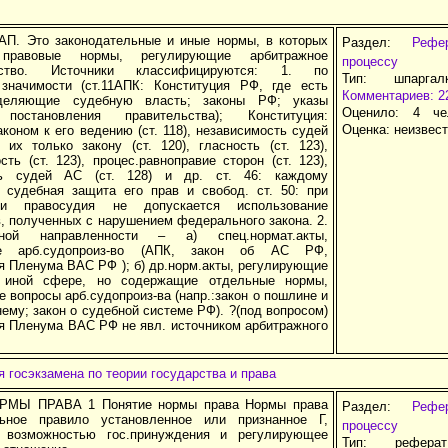
 АП. Это законодательные и иные нормы, в которых
Раздел:
Рефе
 правовые нормы, регулирующие арбитражное
процессу
одство. Источники классифицируются: 1. по
Тип: шпарга
значимости (ст.11АПК: Конституция РФ, где есть
Комментариев: 2
деляющие судебную власть; законы РФ; указы
Оценило: 4 че
 постановления правительства); Конституция:
Оценка:
неизвес
коном к его ведению (ст. 118), независимость судей
 их только закону (ст. 120), гласность (ст. 123),
сть (ст. 123), процес.равноправие сторон (ст. 123),
ть судей АС (ст. 128) и др. ст. 46: каждому
я судебная защита его прав и свобод. ст. 50: при
ии правосудия не допускается использование
, полученных с нарушением федерального закона. 2.
ной направленности – а) спец.нормат.акты,
ие арб.судопроиз-во (АПК, закон об АС РФ,
я Пленума ВАС РФ ); б) др.норм.акты, регулирующие
 иной сфере, но содержащие отдельные нормы,
 вопросы арб.судопроиз-ва (напр.:закон о пошлине и
нему; закон о судебной системе РФ). ?(под вопросом)
я Пленума ВАС РФ не явл. источником арбитражного
 госэкзамена по теории государства и права
РМЫ ПРАВА 1 Понятие нормы права Нормы права
Раздел:
Рефе
льное правило установленное или признанное Г,
процессу
е возможностью гос.принуждения и регулирующее
Тип: рефера