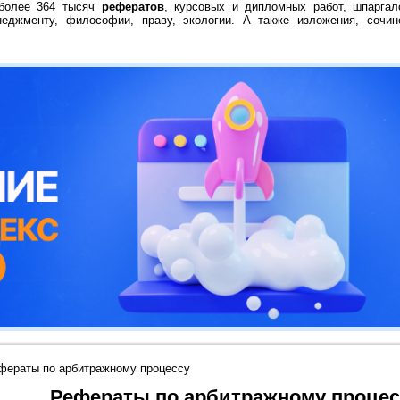
 более 364 тысяч
рефератов
, курсовых и дипломных работ, шпаргал
неджменту, философии, праву, экологии. А также изложения, сочин
фераты по арбитражному процессу
Рефераты по арбитражному процес