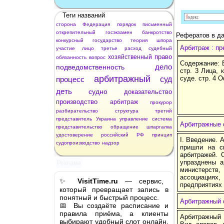
Теги названий
сторона
Федерация
порядок
письменный
открепительный
госэкзамен
банкротство
Рефератов в да
конкурсный
государство
теория
шпора
Арбитраж : пр
участие
лицо
третье
расход
судебный
право
хозяйственный
обязанность
вопрос
Содержание: В
дело
подведомственность
стр. 3 Лица,
арбитражный
суде. стр. 4 
процесс
суд
деть
судно
доказательство
производство
арбитраж
прокурор
разбирательство
структура
третий
представитель
Украина
управление
система
Арбитражные 
представительство
обращение
шпаргалка
удостоверение
российский
РФ
принцип
I. Введение.
судопроизводство
надзор
пришли на см
арбитражей. 
упразднены а
Реклама
министерст
ассоциациях
✨
VisitTime.ru
— сервис,
предприятиях 
который превращает запись в
понятный и быстрый процесс.
Арбитражный с
📅 Вы создаёте расписание и
правила приёма, а клиенты
Арбитражный 
выбирают удобный слот онлайн,