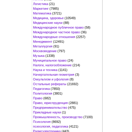
Логистика
(21)
Маркетинг
(7985)
Математика
(3721)
Медицина, здоровье
(10549)
Медицинские науки
(88)
Международное публичное право
(58)
Международное частное право
(36)
Международные отношения
(2257)
Менеджмент
(12491)
Металлургия
(91)
Москвоведение
(797)
Музыка
(1338)
Муниципальное право
(24)
Налоги, налогообложение
(214)
Наука и техника
(1141)
Начертательная геометрия
(3)
Оккультизм и уфология
(8)
Остальные рефераты
(21692)
Педагогика
(7850)
Политология
(3801)
Право
(682)
Право, юриспруденция
(2881)
Предпринимательство
(475)
Прикладные науки
(1)
Промышленность, производство
(7100)
Психология
(8692)
психология, педагогика
(4121)
Радиоэлектроника
(443)