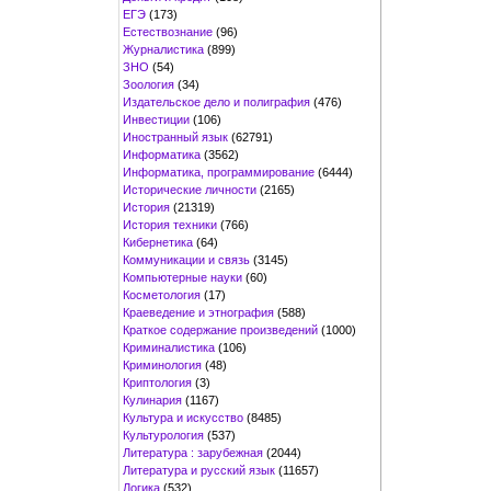
ЕГЭ
(173)
Естествознание
(96)
Журналистика
(899)
ЗНО
(54)
Зоология
(34)
Издательское дело и полиграфия
(476)
Инвестиции
(106)
Иностранный язык
(62791)
Информатика
(3562)
Информатика, программирование
(6444)
Исторические личности
(2165)
История
(21319)
История техники
(766)
Кибернетика
(64)
Коммуникации и связь
(3145)
Компьютерные науки
(60)
Косметология
(17)
Краеведение и этнография
(588)
Краткое содержание произведений
(1000)
Криминалистика
(106)
Криминология
(48)
Криптология
(3)
Кулинария
(1167)
Культура и искусство
(8485)
Культурология
(537)
Литература : зарубежная
(2044)
Литература и русский язык
(11657)
Логика
(532)