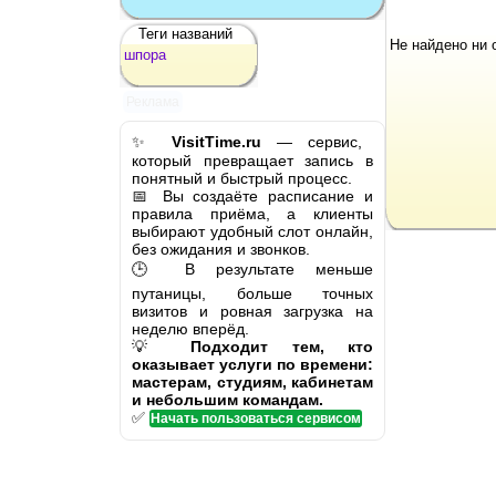
Теги названий
Не найдено ни 
шпора
Реклама
✨
VisitTime.ru
— сервис,
который превращает запись в
понятный и быстрый процесс.
📅 Вы создаёте расписание и
правила приёма, а клиенты
выбирают удобный слот онлайн,
без ожидания и звонков.
🕒 В результате меньше
путаницы, больше точных
визитов и ровная загрузка на
неделю вперёд.
💡
Подходит тем, кто
оказывает услуги по времени:
мастерам, студиям, кабинетам
и небольшим командам.
✅
Начать пользоваться сервисом