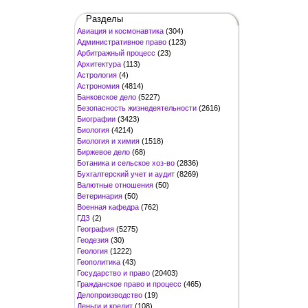
Разделы
Авиация и космонавтика
(304)
Административное право
(123)
Арбитражный процесс
(23)
Архитектура
(113)
Астрология
(4)
Астрономия
(4814)
Банковское дело
(5227)
Безопасность жизнедеятельности
(2616)
Биографии
(3423)
Биология
(4214)
Биология и химия
(1518)
Биржевое дело
(68)
Ботаника и сельское хоз-во
(2836)
Бухгалтерский учет и аудит
(8269)
Валютные отношения
(50)
Ветеринария
(50)
Военная кафедра
(762)
ГДЗ
(2)
География
(5275)
Геодезия
(30)
Геология
(1222)
Геополитика
(43)
Государство и право
(20403)
Гражданское право и процесс
(465)
Делопроизводство
(19)
Деньги и кредит
(108)