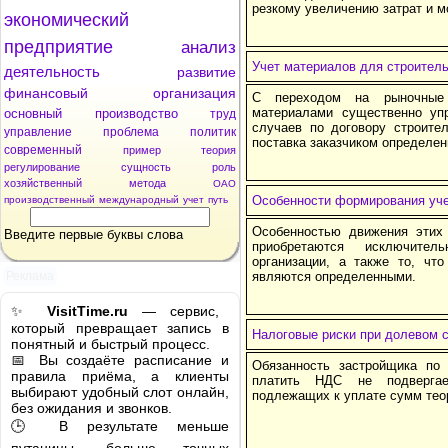
резкому увеличению затрат и м
экономический
предприятие
анализ
Учет материалов для строител
деятельность
развитие
финансовый
организация
С переходом на рыночные 
материалами существенно уп
основный
производство
труд
случаев по договору строите
управление
проблема
политик
поставка заказчиком определе
современный
пример
теория
регулирование
сущность
роль
хозяйственный
метода
ОАО
Особенности формирования уче
производственный
международный
учет
путь
Особенностью движения этих 
Введите первые буквы слова
приобретаются исключите
организации, а также то, что
Реклама
являются определенными.
✨
VisitTime.ru
— сервис,
который превращает запись в
Налоговые риски при долевом 
понятный и быстрый процесс.
📅 Вы создаёте расписание и
Обязанность застройщика по 
правила приёма, а клиенты
платить НДС не подвергае
выбирают удобный слот онлайн,
подлежащих к уплате сумм тео
без ожидания и звонков.
🕒 В результате меньше