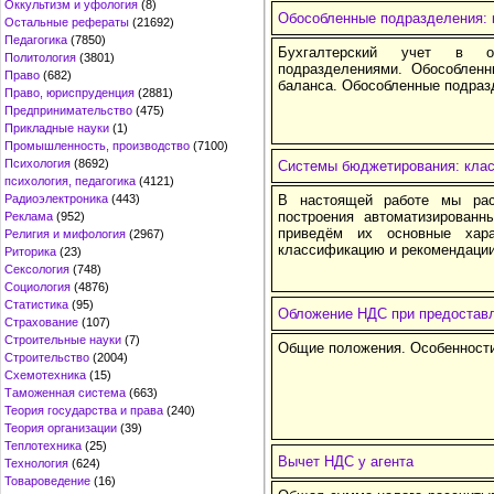
Оккультизм и уфология
(8)
Обособленные подразделения: к
Остальные рефераты
(21692)
Педагогика
(7850)
Бухгалтерский учет в ор
Политология
(3801)
подразделениями. Обособленн
Право
(682)
баланса. Обособленные подраз
Право, юриспруденция
(2881)
Предпринимательство
(475)
Прикладные науки
(1)
Промышленность, производство
(7100)
Психология
(8692)
Системы бюджетирования: клас
психология, педагогика
(4121)
Радиоэлектроника
(443)
В настоящей работе мы рас
построения автоматизированн
Реклама
(952)
приведём их основные хар
Религия и мифология
(2967)
классификацию и рекомендации
Риторика
(23)
Сексология
(748)
Социология
(4876)
Статистика
(95)
Обложение НДС при предоставл
Страхование
(107)
Строительные науки
(7)
Общие положения. Особенности
Строительство
(2004)
Схемотехника
(15)
Таможенная система
(663)
Теория государства и права
(240)
Теория организации
(39)
Теплотехника
(25)
Вычет НДС у агента
Технология
(624)
Товароведение
(16)