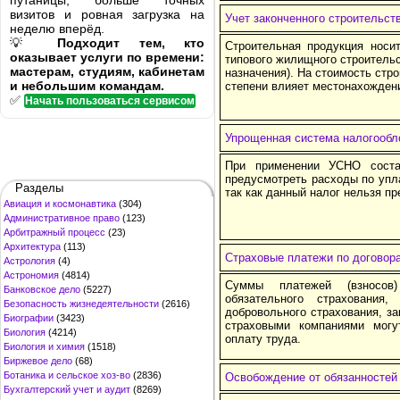
путаницы, больше точных
визитов и ровная загрузка на
Учет законченного строительст
неделю вперёд.
💡
Подходит тем, кто
Строительная продукция носи
оказывает услуги по времени:
типового жилищного строительс
мастерам, студиям, кабинетам
назначения). На стоимость стр
и небольшим командам.
степени влияет местонахождени
✅
Начать пользоваться сервисом
Упрощенная система налогообл
При применении УСНО соста
предусмотреть расходы по упл
Разделы
так как данный налог нельзя п
Авиация и космонавтика
(304)
Административное право
(123)
Арбитражный процесс
(23)
Архитектура
(113)
Страховые платежи по договор
Астрология
(4)
Астрономия
(4814)
Суммы платежей (взносов)
Банковское дело
(5227)
обязательного страховани
Безопасность жизнедеятельности
(2616)
добровольного страхования, з
Биографии
(3423)
страховыми компаниями мог
Биология
(4214)
оплату труда.
Биология и химия
(1518)
Биржевое дело
(68)
Ботаника и сельское хоз-во
(2836)
Освобождение от обязанностей 
Бухгалтерский учет и аудит
(8269)