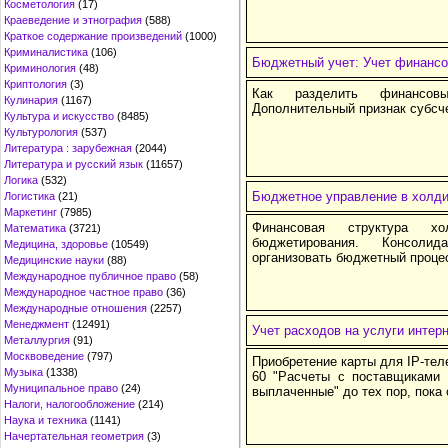
Косметология
(17)
Краеведение и этнография
(588)
Краткое содержание произведений
(1000)
Криминалистика
(106)
Бюджетный учет: Учет финансо
Криминология
(48)
Криптология
(3)
Как разделить финансовы
Кулинария
(1167)
Дополнительный признак субсче
Культура и искусство
(8485)
Культурология
(537)
Литература : зарубежная
(2044)
Литература и русский язык
(11657)
Логика
(532)
Бюджетное управление в холдин
Логистика
(21)
Маркетинг
(7985)
Финансовая структура хо
Математика
(3721)
бюджетирования. Консол
Медицина, здоровье
(10549)
организовать бюджетный проце
Медицинские науки
(88)
Международное публичное право
(58)
Международное частное право
(36)
Международные отношения
(2257)
Менеджмент
(12491)
Учет расходов на услуги интер
Металлургия
(91)
Москвоведение
(797)
Приобретение карты для IP-тел
Музыка
(1338)
60 "Расчеты с поставщиками 
Муниципальное право
(24)
выплаченные" до тех пор, пока 
Налоги, налогообложение
(214)
Наука и техника
(1141)
Начертательная геометрия
(3)