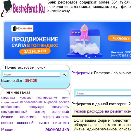
Банк рефератов содержит более 364 тыся
психологии, экономике, менеджменту, фило
английскому.
Полнотекстовый поиск
Рефераты
> Рефераты по эконом
Всего работ:
364139
Теги названий
структура
условие
планирование
роля
использование
мировой
расчет
социальный
Рефератов в данной категории: 
особенность
продукция
показатель
Резерв расходов на ремонт осн
метод
рыночный
государственный
бизнес
политика
эффективность
Если вашей фирме предстоит
рынок
система
основной
оценка
оборудования, вы можете заре
экономика
Иначе единовременное списа
Россия