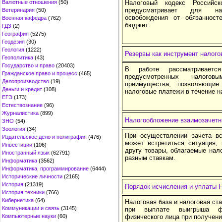
Валютные отношения
(50)
Налоговый кодекс Российс
предусматривает для нал
Ветеринария
(50)
освобождения от обязаннос
Военная кафедра
(762)
бюджет.
ГДЗ
(2)
География
(5275)
Геодезия
(30)
Геология
(1222)
Резервы как инструмент налого
Геополитика
(43)
Государство и право
(20403)
В работе рассматривается
Гражданское право и процесс
(465)
предусмотренных налого
Делопроизводство
(19)
преимущества, позволяющие
Деньги и кредит
(108)
налоговые платежи в течение н
ЕГЭ
(173)
Естествознание
(96)
Журналистика
(899)
Налогообложение взаимозачетн
ЗНО
(54)
Зоология
(34)
При осуществлении зачета вс
Издательское дело и полиграфия
(476)
может встретиться ситуация, 
Инвестиции
(106)
другу товары, облагаемые нал
Иностранный язык
(62791)
разным ставкам.
Информатика
(3562)
Информатика, программирование
(6444)
Исторические личности
(2165)
История
(21319)
Порядок исчисления и уплаты
История техники
(766)
Кибернетика
(64)
Налоговая база и налоговая ста
Коммуникации и связь
(3145)
при выплате выигрыша фи
Компьютерные науки
(60)
физического лица при получен