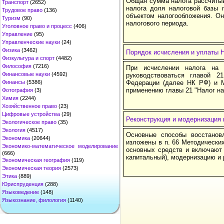
Общая сумма налога рассчитыв
Транспорт
(2652)
налога доля налоговой базы 
Трудовое право
(136)
объектом налогообложения. Он
Туризм
(90)
налогового периода.
Уголовное право и процесс
(406)
Управление
(95)
Управленческие науки
(24)
Физика
(3462)
Порядок исчисления и уплаты 
Физкультура и спорт
(4482)
Философия
(7216)
При исчислении налога на 
Финансовые науки
(4592)
руководствоваться главой 2
Финансы
(5386)
Федерации (далее НК РФ) и 
применению главы 21 "Налог н
Фотография
(3)
Химия
(2244)
Хозяйственное право
(23)
Цифровые устройства
(29)
Реконструкция и модернизация 
Экологическое право
(35)
Экология
(4517)
Основные способы восстанов
Экономика
(20644)
изложены в п. 66 Методических
Экономико-математическое моделирование
основных средств и включают 
(666)
капитальный), модернизацию и 
Экономическая география
(119)
Экономическая теория
(2573)
Этика
(889)
Юриспруденция
(288)
Языковедение
(148)
Языкознание, филология
(1140)