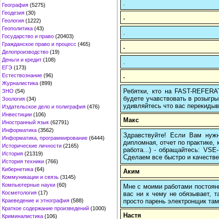
.
География
(5275)
Геодезия
(30)
.
Геология
(1222)
Геополитика
(43)
.
Государство и право
(20403)
Гражданское право и процесс
(465)
.
Делопроизводство
(19)
Деньги и кредит
(108)
.
ЕГЭ
(173)
.
Естествознание
(96)
Журналистика
(899)
Ребятки, кто на FAST-REFERAT
ЗНО
(54)
будете учавствовать в розыгрыш
Зоология
(34)
удивляйтесь что вас перекидыва
Издательское дело и полиграфия
(476)
Инвестиции
(106)
Макс
Иностранный язык
(62791)
Информатика
(3562)
Здравствуйте! Если Вам нуж
Информатика, программирование
(6444)
дипломная, отчет по практике,
Исторические личности
(2165)
работа...) - обращайтесь: VS
История
(21319)
Сделаем все быстро и качестве
История техники
(766)
Кибернетика
(64)
Аким
Коммуникации и связь
(3145)
Компьютерные науки
(60)
Мне с моими работами постоян
Косметология
(17)
вас ни к чему не обязывает, 
просто парень электронщик там 
Краеведение и этнография
(588)
Краткое содержание произведений
(1000)
Настя
Криминалистика
(106)