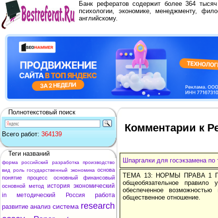
Банк рефератов содержит более 364 тыся
психологии, экономике, менеджменту, фило
английскому.
Полнотекстовый поиск
Комментарии к Ре
Всего работ:
364139
Теги названий
Шпаргалки для госэкзамена по 
форма
российский
разработка
производство
основа
вид
роль
государственный
экономика
ТЕМА 13: НОРМЫ ПРАВА 1 По
понятие
процесс
основный
финансовый
общеобязательное правило у
история
экономический
основной
метод
обеспеченное возможностью 
работа
in
методический
Россия
общественное отношение.
research
система
развитие
анализ