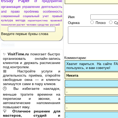
essay
Paper
of
предприятие
организация
управление
деятельность
and
право
проблема
особенность
современный
социальный
учет
правый
Имя
культура
метода
характеристика
правовой
Оценка
Плохо
С
технология
расчет
человек
средство
русский
Введите первые буквы слова
Реклама
✨
VisitTime.ru
помогает быстро
Комментарии:
организовать онлайн-запись
клиентов и держать расписание
Хватит париться. На сайте 
под контролем.
пользуюсь, и вам советую!
📅 Настройте услуги и
длительность приёма, откройте
Никита
свободные окна — и клиенты
.
запишутся сами в пару кликов.
🕒 Вы избегаете накладок,
.
меньше тратите времени на
переписки и звонки, а
.
автоматические напоминания
повышают явку.
.
💡
Отличное решение для
.
мастеров, студий и