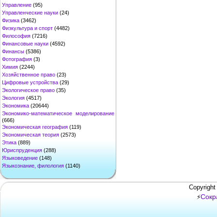
Управление
(95)
Управленческие науки
(24)
Физика
(3462)
Физкультура и спорт
(4482)
Философия
(7216)
Финансовые науки
(4592)
Финансы
(5386)
Фотография
(3)
Химия
(2244)
Хозяйственное право
(23)
Цифровые устройства
(29)
Экологическое право
(35)
Экология
(4517)
Экономика
(20644)
Экономико-математическое моделирование
(666)
Экономическая география
(119)
Экономическая теория
(2573)
Этика
(889)
Юриспруденция
(288)
Языковедение
(148)
Языкознание, филология
(1140)
Copyright
Сокр
⚡