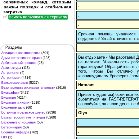
сервисных команд, которым
.
важны порядок и стабильная
загрузка.
.
✅
Начать пользоваться сервисом
.
Срочная помощь учащимся в
поддержка! Узнай стоимость тво
Разделы
Авиация и космонавтика
(304)
Вы отдыхаете - Мы работаем! Д
Административное право
(123)
на плагиат. Уникальность ра
Арбитражный процесс
(23)
гарантируем! Обращайтесь в л
Архитектура
(113)
того, чтобы Вы отлично уч
Астрология
(4)
#напишудиплом #реферат #пом
Астрономия
(4814)
Банковское дело
(5227)
Наталия
Безопасность жизнедеятельности
(2616)
Биографии
(3423)
Привет студентам) если возник
Биология
(4214)
обратиться на FAST-REFERAT
Биология и химия
(1518)
попробуйте, за спрос денег не б
Биржевое дело
(68)
Olya
Ботаника и сельское хоз-во
(2836)
Бухгалтерский учет и аудит
(8269)
.
Валютные отношения
(50)
Ветеринария
(50)
.
Военная кафедра
(762)
ГДЗ
(2)