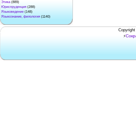
Этика
(889)
Юриспруденция
(288)
Языковедение
(148)
Языкознание, филология
(1140)
Copyright
Сокр
⚡