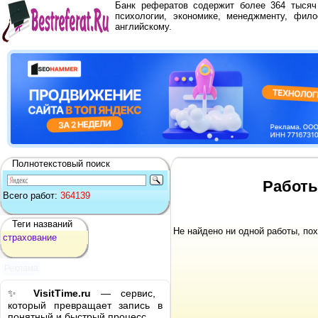
Банк рефератов содержит более 364 тыся
психологии, экономике, менеджменту, фило
английскому.
Полнотекстовый поиск
Работы
Всего работ:
364139
Теги названий
Не найдено ни одной работы, по
страхование
Реклама
✨
VisitTime.ru
— сервис,
который превращает запись в
понятный и быстрый процесс.