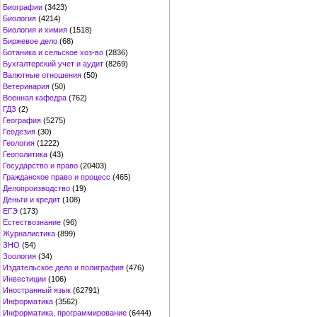
Биографии
(3423)
Биология
(4214)
Биология и химия
(1518)
Биржевое дело
(68)
Ботаника и сельское хоз-во
(2836)
Бухгалтерский учет и аудит
(8269)
Валютные отношения
(50)
Ветеринария
(50)
Военная кафедра
(762)
ГДЗ
(2)
География
(5275)
Геодезия
(30)
Геология
(1222)
Геополитика
(43)
Государство и право
(20403)
Гражданское право и процесс
(465)
Делопроизводство
(19)
Деньги и кредит
(108)
ЕГЭ
(173)
Естествознание
(96)
Журналистика
(899)
ЗНО
(54)
Зоология
(34)
Издательское дело и полиграфия
(476)
Инвестиции
(106)
Иностранный язык
(62791)
Информатика
(3562)
Информатика, программирование
(6444)