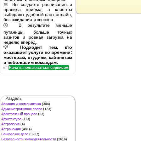
📅 Вы создаёте расписание и
правила приёма, а клиенты
выбирают удобный слот онлайн,
без ожидания и звонков.
🕒 В результате меньше
путаницы, больше точных
визитов и ровная загрузка на
неделю вперёд.
💡
Подходит тем, кто
оказывает услуги по времени:
мастерам, студиям, кабинетам
и небольшим командам.
✅
Начать пользоваться сервисом
Разделы
Авиация и космонавтика
(304)
Административное право
(123)
Арбитражный процесс
(23)
Архитектура
(113)
Астрология
(4)
Астрономия
(4814)
Банковское дело
(5227)
Безопасность жизнедеятельности
(2616)