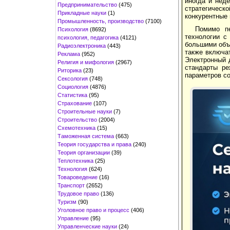
иногда и нед
Предпринимательство
(475)
стратегичес
Прикладные науки
(1)
конкурентные
Промышленность, производство
(7100)
Помимо пе
Психология
(8692)
технологии с
психология, педагогика
(4121)
большими объе
Радиоэлектроника
(443)
также включат
Реклама
(952)
Электронный д
Религия и мифология
(2967)
стандарты ре
Риторика
(23)
параметров со
Сексология
(748)
Социология
(4876)
Статистика
(95)
Страхование
(107)
Строительные науки
(7)
Строительство
(2004)
Схемотехника
(15)
Таможенная система
(663)
Теория государства и права
(240)
Теория организации
(39)
Теплотехника
(25)
Технология
(624)
Товароведение
(16)
Транспорт
(2652)
Трудовое право
(136)
Туризм
(90)
Уголовное право и процесс
(406)
Управление
(95)
Управленческие науки
(24)