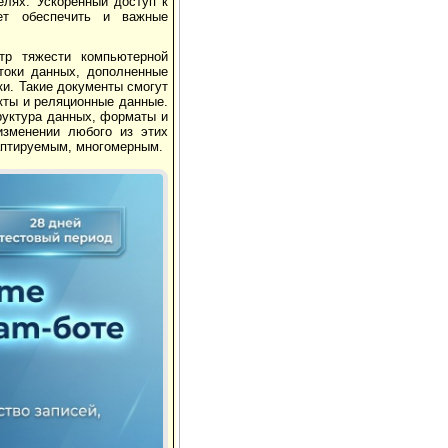
елях. Ускоренный доступ к
ет обеспечить и важные
тр тяжести компьютерной
токи данных, дополненные
ки. Такие документы смогут
кты и реляционные данные.
руктура данных, форматы и
изменении любого из этих
даптируемым, многомерным.