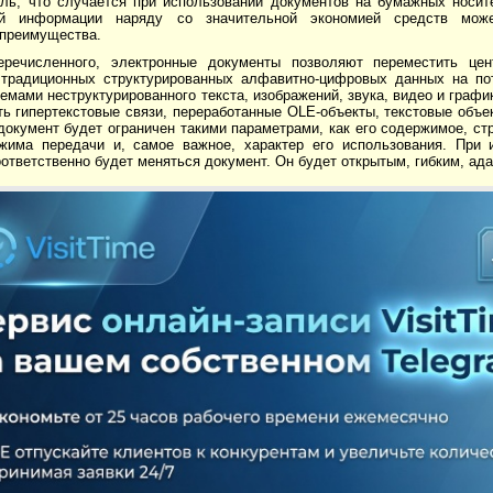
ель, что случается при использовании документов на бумажных носит
кой информации наряду со значительной экономией средств мож
 преимущества.
речисленного, электронные документы позволяют переместить цен
 традиционных структурированных алфавитно-цифровых данных на по
мами неструктурированного текста, изображений, звука, видео и графи
ь гипертекстовые связи, переработанные OLE-объекты, текстовые объе
окумент будет ограничен такими параметрами, как его содержимое, ст
жима передачи и, самое важное, характер его использования. При 
ответственно будет меняться документ. Он будет открытым, гибким, а