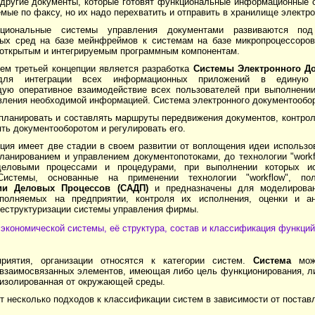
и другие документы, которые готовят функциональные информационные 
мые по факсу, но их надо перехватить и отправить в хранилище электр
кциональные системы управления документами развиваются по
ых сред на базе мейнфреймов к системам на базе микропроцессоров
 открытым и интегрируемым программным компонентам.
ем третьей концепции является разработка
Системы Электронного Д
 для интеграции всех информационных приложений в единую 
ую оперативное взаимодействие всех пользователей при выполнени
вления необходимой информацией. Система электронного документообо
планировать и составлять маршруты передвижения документов, контрол
ть документооборотом и регулировать его.
ция имеет две стадии в своем развитии от воплощения идеи использов
ланированием и управлением документопотоками, до технологии "workf
деловыми процессами и процедурами, при выполнении которых и
Системы, основанные на применении технологии "workflow", п
ции Деловых Процессов (САДП)
и предназначены для моделирова
ыполняемых на предприятии, контроля их исполнения, оценки и а
реструктуризации системы управления фирмы.
 экономической системы, её структура, состав и классификация функций
риятия, организации относятся к категории систем.
Система
мож
 взаимосвязанных элементов, имеющая либо цель функционирования, ли
 изолированная от окружающей среды.
 несколько подходов к классификации систем в зависимости от постав