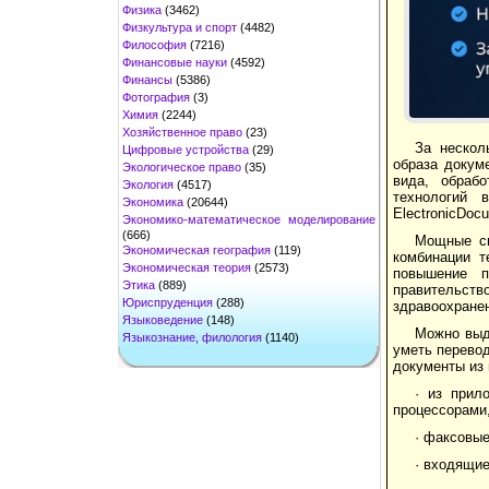
Физика
(3462)
Физкультура и спорт
(4482)
Философия
(7216)
Финансовые науки
(4592)
Финансы
(5386)
Фотография
(3)
Химия
(2244)
Хозяйственное право
(23)
За нескол
Цифровые устройства
(29)
образа докум
Экологическое право
(35)
вида, обраб
Экология
(4517)
технологий
Экономика
(20644)
ElectronicDo
Экономико-математическое моделирование
(666)
Мощные си
Экономическая география
(119)
комбинации т
Экономическая теория
(2573)
повышение п
Этика
(889)
правительст
Юриспруденция
(288)
здравоохранен
Языковедение
(148)
Можно выд
Языкознание, филология
(1140)
уметь перево
документы из 
· из прил
процессорами
· факсовые
· входящие