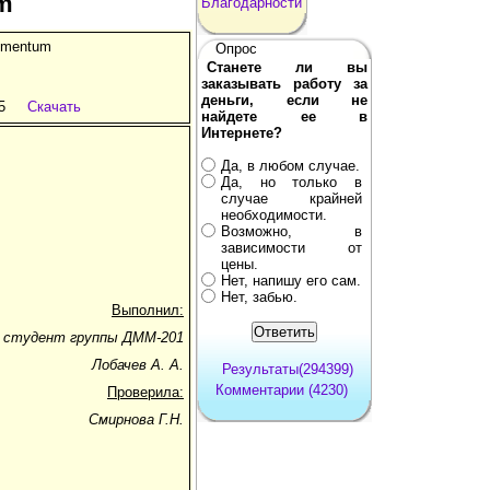
m
Благодарности
umentum
Опрос
Станете ли вы
заказывать работу за
деньги, если не
5
Скачать
найдете ее в
Интернете?
Да, в любом случае.
Да, но только в
случае крайней
необходимости.
Возможно, в
зависимости от
цены.
Нет, напишу его сам.
Нет, забью.
Выполнил:
студент группы ДММ-201
Лобачев А. А.
Результаты(294399)
Комментарии (4230)
Проверила:
Смирнова Г.Н.