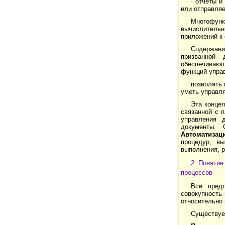
· отчеты 
или отправляе
Многофун
вычислительн
приложений к
Содержани
призванной
обеспечивающ
функций упра
позволять 
уметь управля
Эта концеп
связанной с п
управления 
документы. 
Автоматиза
процедур, в
выполнения, 
2. Понятие
процессов
Все предп
совокупность
относительно
Существует