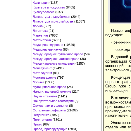
Кулинария
(1167)
Культура и искусство
(8485)
Культурология
(537)
Литература : зарубежная
(2044)
Литература и русский язык
(11657)
Логика
(532)
Новые инф
Логистика
(21)
подходов:
Маркетинг
(7985)
Математика
(3721)
· реинжини
Медицина, здоровье
(10549)
· перехода
Медицинские науки
(88)
Международное публичное право
(58)
В данной 
Международное частное право
(36)
организации
Международные отношения
(2257)
концепций: 
Менеджмент
(12491)
электронного 
Металлургия
(91)
Концепци
Москвоведение
(797)
первого графи
Музыка
(1338)
Group, уже с
Муниципальное право
(24)
информации.
Налоги, налогообложение
(214)
Наука и техника
(1141)
В отличие 
Начертательная геометрия
(3)
возможностям
Оккультизм и уфология
(8)
при создании
Остальные рефераты
(21692)
производител
Педагогика
(7850)
накопителей, 
Политология
(3801)
Электронн
Право
(682)
отдела или вс
Право, юриспруденция
(2881)