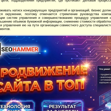
 цели; подразделения предприятия, где протекают деловые процесс
живать натиск конкурирующих предприятий и организаций, бизнес долж
я окружении, поэтому отмечается стремление руководства компа
ации систем управления и совершенствованию процедур управления и
еньшению объемов бумажной информации, снижению стоимости обработ
и управления ею на пути организации совместного доступа специалист
ментов.