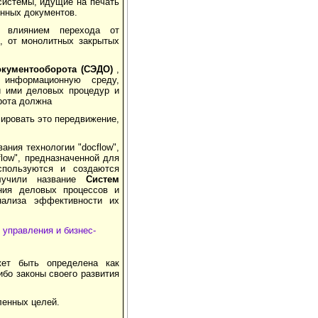
системы, идущие на печать
онных документов.
д влиянием перехода от
, от монолитных закрытых
окументооборота (СЭДО)
,
информационную среду,
и ими деловых процедур и
рота должна
ировать это передвижение,
ания технологии "docflow",
low", предназначенной для
спользуются и создаются
олучили название
Систем
ния деловых процессов и
нализа эффективности их
 управления и бизнес-
ет быть определена как
бо законы своего развития
ленных целей.