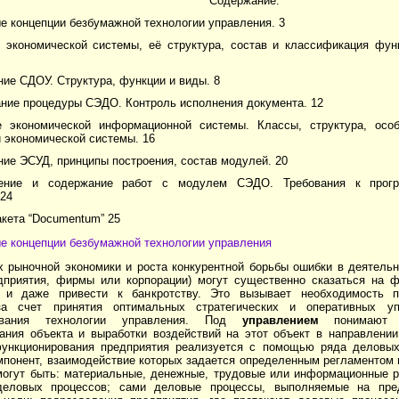
Содержание:
е концепции безбумажной технологии управления. 3
е экономической системы, её структура, состав и классификация фун
ние СДОУ. Структура, функции и виды. 8
ание процедуры СЭДО. Контроль исполнения документа. 12
е экономической информационной системы. Классы, структура, осо
 экономической системы. 16
ние ЭСУД, принципы построения, состав модулей. 20
чение и содержание работ с модулем СЭДО. Требования к прогр
 24
акета “Documentum” 25
е концепции безбумажной технологии управления
х рыночной экономики и роста конкурентной борьбы ошибки в деятель
дприятия, фирмы или корпорации) могут существенно сказаться на ф
и и даже привести к банкротству. Это вызывает необходимость 
за счет принятия оптимальных стратегических и оперативных у
вования технологии управления. Под
управлением
понимают
ания объекта и выработки воздействий на этот объект в направлени
ункционирования предприятия реализуется с помощью ряда деловых
мпонент, взаимодействие которых задается определенным регламентом 
могут быть: материальные, денежные, трудовые или информационные 
деловых процессов; сами деловые процессы, выполняемые на пре