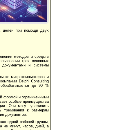
Реклама
х целей при помощи двух
менения методов и средств
ользовании трех основных
я документами и системы
рынке микрокомпьютеров и
омпании Delphi Consulting
 обрабатывается до 90 %
ой формой и ограниченными
вает особые преимущества
ции. Они могут увеличить
ь требования к размерам
ия документов.
ках одной рабочей группы,
а не минут, часов, дней, а