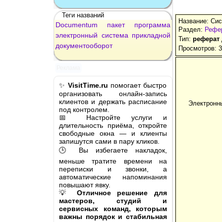
Теги названий
Название: Си
Documentum
пакет
программа
Раздел:
Рефе
электронный
система
прикладной
Тип:
реферат
документооборот
Просмотров: 
Реклама
✨
VisitTime.ru
помогает быстро
организовать онлайн-запись
клиентов и держать расписание
Электронн
под контролем.
📅 Настройте услуги и
длительность приёма, откройте
свободные окна — и клиенты
запишутся сами в пару кликов.
🕒 Вы избегаете накладок,
меньше тратите времени на
переписки и звонки, а
автоматические напоминания
повышают явку.
💡
Отличное решение для
мастеров, студий и
сервисных команд, которым
важны порядок и стабильная