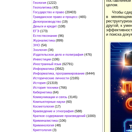
поставленной
Геология
(1222)
целом.
Геополитика
(43)
Чтобы сдер
Государство и право
(20403)
в меняющемс
Гражданское право и процесс
(465)
реструктуриз
Делопроизводство
(19)
другой, к ум
Деньги и кредит
(108)
эффективност
ЕГЭ
(173)
и поиска доку
Естествознание
(96)
Журналистика
(899)
ЗНО
(54)
Зоология
(34)
Издательское дело и полиграфия
(476)
Инвестиции
(106)
Иностранный язык
(62791)
Информатика
(3562)
Информатика, программирование
(6444)
Исторические личности
(2165)
История
(21319)
История техники
(766)
Кибернетика
(64)
Коммуникации и связь
(3145)
Компьютерные науки
(60)
Косметология
(17)
Краеведение и этнография
(588)
Краткое содержание произведений
(1000)
Криминалистика
(106)
Криминология
(48)
Криптология
(3)