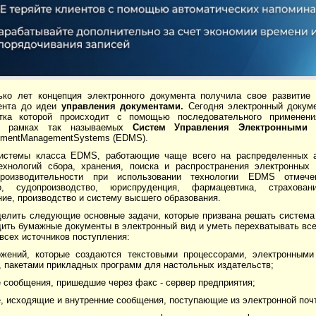
ько лет концепция электронного документа получила свое развитие 
ента до идеи
управления документами.
Сегодня электронный докуме
отка которой происходит с помощью последовательного применени
 в рамках так называемых
Систем Управления Электронными
cumentManagementSystems (EDMS).
стемы класса EDMS, работающие чаще всего на распределенных ар
ехнологий сбора, хранения, поиска и распространения электронных 
роизводительности при использовании технологии EDMS отмече
во, судопроизводство, юриспруденция, фармацевтика, страхова
ие, производство и систему высшего образования.
елить следующие основные задачи, которые призвана решать система
дить бумажные документы в электронный вид и уметь перехватывать вс
всех источников поступления:
ожений, которые создаются текстовыми процессорами, электронными
, пакетами прикладных программ для настольных издательств;
 сообщения, пришедшие через факс - сервер предприятия;
, исходящие и внутренние сообщения, поступающие из электронной поч