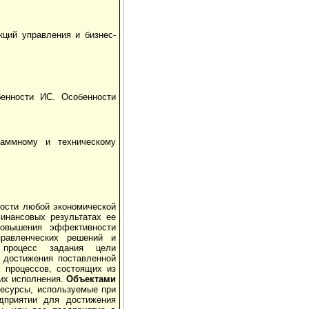
кций управления и бизнес-
бенности ИС. Особенности
аммному и техническому
ности любой экономической
инансовых результатах ее
повышения эффективности
правленческих решений и
 процесс задания цели
и достижения поставленной
 процессов, состоящих из
их исполнения.
Объектами
ресурсы, используемые при
дприятии для достижения