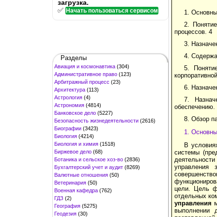
загрузка.
✅
Начать пользоваться сервисом
1. Основны
2. Поняти
процессов. 4
3. Назначе
4. Содерж
Разделы
Авиация и космонавтика
(304)
5. Поняти
Административное право
(123)
корпоративной
Арбитражный процесс
(23)
6. Назначе
Архитектура
(113)
Астрология
(4)
7. Назна
Астрономия
(4814)
обеспечению.
Банковское дело
(5227)
8. Обзор п
Безопасность жизнедеятельности
(2616)
Биографии
(3423)
1. Основны
Биология
(4214)
Биология и химия
(1518)
В условия
Биржевое дело
(68)
системы (пре
деятельност
Ботаника и сельское хоз-во
(2836)
управления 
Бухгалтерский учет и аудит
(8269)
совершенст
Валютные отношения
(50)
функциониров
Ветеринария
(50)
цели. Цель ф
Военная кафедра
(762)
отдельных ко
ГДЗ
(2)
управления
География
(5275)
выполнении 
Геодезия
(30)