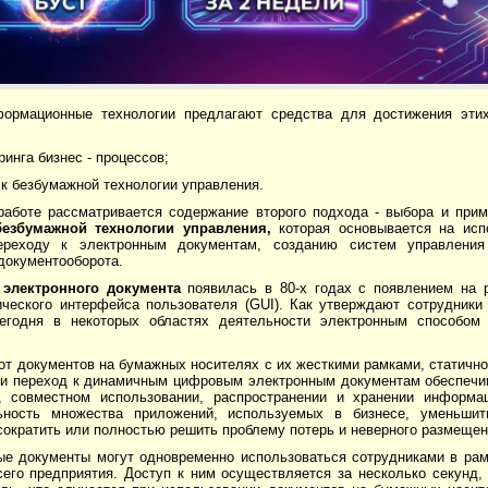
ормационные технологии предлагают средства для достижения эти
ринга бизнес - процессов;
 к безбумажной технологии управления.
работе рассматривается содержание второго подхода - выбора и при
безбумажной технологии управления,
которая основывается на исп
переходу к электронным документам, созданию систем управлени
документооборота.
я
электронного документа
появилась в 80-х годах с появлением на 
ческого интерфейса пользователя (GUI). Как утверждают сотрудники к
егодня в некоторых областях деятельности электронным способом
от документов на бумажных носителях с их жесткими рамками, статичн
и переход к динамичным цифровым электронным документам обеспечи
, совместном использовании, распространении и хранении информа
ьность множества приложений, используемых в бизнесе, уменьшит
сократить или полностью решить проблему потерь и неверного размещен
ые документы могут одновременно использоваться сотрудниками в рам
его предприятия. Доступ к ним осуществляется за несколько секунд, 