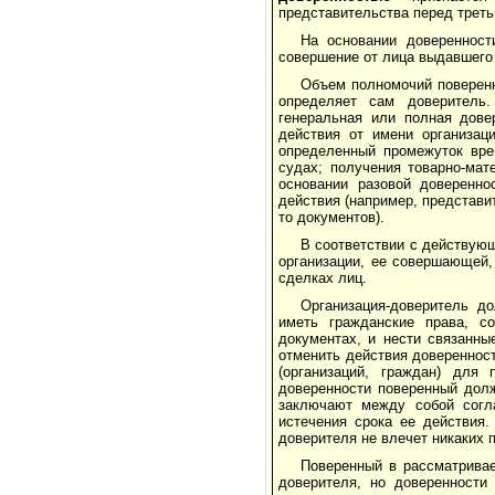
представительства перед трет
На основании доверенност
совершение от лица выдавшего
Объем полномочий поверенно
определяет сам доверитель
генеральная или полная дове
действия от имени организац
определенный промежуток вре
судах; получения товарно-мат
основании разовой доверенно
действия (например, представи
то документов).
В соответствии с действую
организации, ее совершающей,
сделках лиц.
Организация-доверитель д
иметь гражданские права, с
документах, и нести связанны
отменить действия доверенност
(организаций, граждан) для
доверенности поверенный долж
заключают между собой согла
истечения срока ее действия.
доверителя не влечет никаких 
Поверенный в рассматривае
доверителя, но доверенности