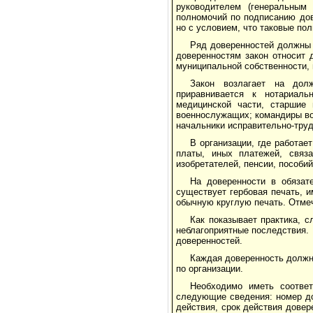
руководителем (генеральным 
полномочий по подписанию дов
но с условием, что таковые по
Ряд доверенностей должны с
доверенностям закон относит 
муниципальной собственности, 
Закон возлагает на долж
приравнивается к нотариаль
медицинской части, старшие
военнослужащих; командиры во
начальники исправительно-труд
В организации, где работае
платы, иных платежей, связа
изобретателей, пенсии, пособий 
На доверенности в обязат
существует гербовая печать, 
обычную круглую печать. Отмеч
Как показывает практика, 
неблагоприятные последствия. 
доверенностей.
Каждая доверенность должн
по организации.
Необходимо иметь соотве
следующие сведения: номер до
действия, срок действия дове