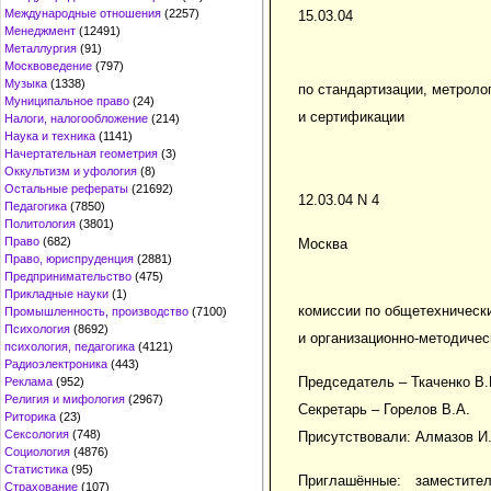
Международные отношения
(2257)
15.03.04
Менеджмент
(12491)
Металлургия
(91)
Москвоведение
(797)
Музыка
(1338)
по стандартизации, метроло
Муниципальное право
(24)
и сертификации
Налоги, налогообложение
(214)
Наука и техника
(1141)
Начертательная геометрия
(3)
Оккультизм и уфология
(8)
Остальные рефераты
(21692)
12.03.04 N 4
Педагогика
(7850)
Политология
(3801)
Право
(682)
Москва
Право, юриспруденция
(2881)
Предпринимательство
(475)
Прикладные науки
(1)
комиссии по общетехническ
Промышленность, производство
(7100)
Психология
(8692)
и организационно-методиче
психология, педагогика
(4121)
Радиоэлектроника
(443)
Председатель – Ткаченко В.
Реклама
(952)
Религия и мифология
(2967)
Секретарь – Горелов В.А.
Риторика
(23)
Сексология
(748)
Присутствовали: Алмазов И.
Социология
(4876)
Статистика
(95)
Приглашённые: заместит
Страхование
(107)