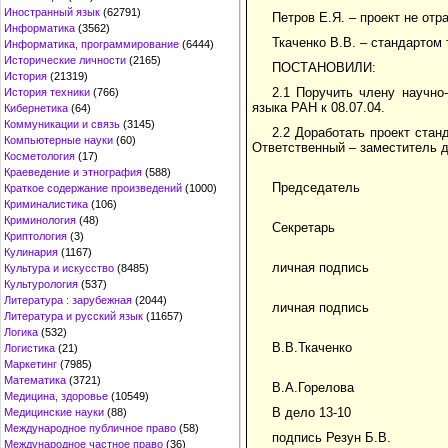
Иностранный язык
(62791)
Петров Е.Я. – проект не от
Информатика
(3562)
Ткаченко В.В. – стандартом
Информатика, программирование
(6444)
Исторические личности
(2165)
ПОСТАНОВИЛИ:
История
(21319)
2.1 Поручить члену научно
История техники
(766)
языка РАН к 08.07.04.
Кибернетика
(64)
Коммуникации и связь
(3145)
2.2 Доработать проект стан
Компьютерные науки
(60)
Ответственный – заместитель д
Косметология
(17)
Краеведение и этнография
(588)
Председатель
Краткое содержание произведений
(1000)
Криминалистика
(106)
Криминология
(48)
Секретарь
Криптология
(3)
Кулинария
(1167)
личная подпись
Культура и искусство
(8485)
Культурология
(537)
Литература : зарубежная
(2044)
личная подпись
Литература и русский язык
(11657)
Логика
(532)
В.В.Ткаченко
Логистика
(21)
Маркетинг
(7985)
Математика
(3721)
В.А.Горелова
Медицина, здоровье
(10549)
В дело 13-10
Медицинские науки
(88)
Международное публичное право
(58)
подпись Резун Б.В.
Международное частное право
(36)