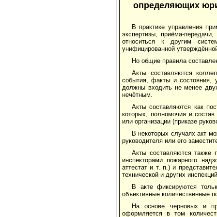
определяющих юри
В практике управления при
экспертизы, приёма-передачи, 
относиться к другим сист
унифицированной утверждённо
Но общие правила составле
Акты составляются колле
события, факты и состояния, 
должны входить не менее двух
нечётным.
Акты составляются как по
которых, полномочия и состав
или организации (приказе руко
В некоторых случаях акт мо
руководителя или его заместит
Акты составляются также 
инспекторами пожарного надз
аттестат и т. п.) и представи
технической и других инспекций
В акте фиксируются тольк
объективные количественные по
На основе черновых и пр
оформляется в том количест