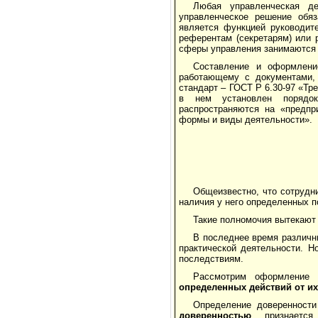
Любая управленческая д
управленческое решение обя
является функцией руководите
референтам (секретарям) или 
сферы управления занимаются
Составление и оформлени
работающему с документами, 
стандарт – ГОСТ Р 6.30-97 «Тр
в нем установлен порядок
распространяются на «предпри
формы и виды деятельности».
Общеизвестно, что сотрудни
наличия у него определенных п
Такие полномочия вытекают 
В последнее время различн
практической деятельности. Н
последствиям.
Рассмотрим оформление 
определенных действий от их 
Определение доверенности
доверенностью
признает