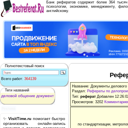
Банк рефератов содержит более 364 тыся
психологии, экономике, менеджменту, фило
английскому.
Полнотекстовый поиск
Рефер
Всего работ:
364139
Название: Документы делового
Теги названий
Раздел:
Рефераты по делопрои
деловой
общение
документ
Тип:
реферат
Добавлен 12:26:0
Просмотров: 3202
Комментариев
Реклама
✨
VisitTime.ru
помогает быстро
организовать онлайн-запись
по стандартизации, метроло