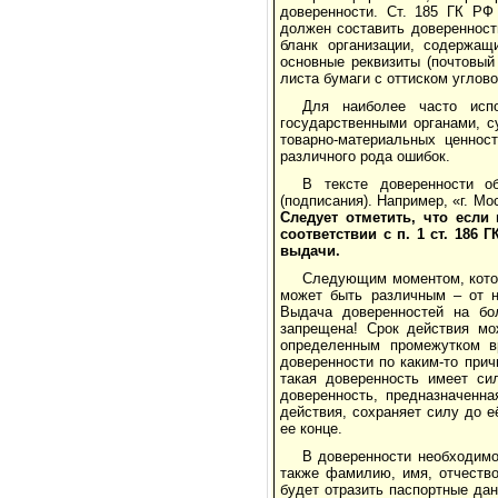
доверенности. Ст. 185 ГК Р
должен составить доверенност
бланк организации, содержащ
основные реквизиты (почтовый
листа бумаги с оттиском углов
Для наиболее часто исп
государственными органами, с
товарно-материальных ценнос
различного рода ошибок.
В тексте доверенности о
(подписания). Например, «г. М
Следует отметить, что если 
соответствии с п. 1 ст. 186
выдачи.
Следующим моментом, котор
может быть различным – от н
Выдача доверенностей на бо
запрещена! Срок действия мо
определенным промежутком в
доверенности по каким-то прич
такая доверенность имеет си
доверенность, предназначенна
действия, сохраняет силу до 
ее конце.
В доверенности необходимо
также фамилию, имя, отчеств
будет отразить паспортные да