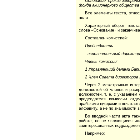
Основание: приказ генерал
фонда акционерного обществ
Все элементы текста, отно
поля.
Характерный оборот текста
слова «Основание» и заканчива
Составлен комиссией:
Председатель
- исполнительный директор
Члены комиссии:
1 Управляющий делами Бари
2 Член Совета директоров 
Через 2 межстрочных инте
должностей её членов и распр
должностей, т. е. с указанием
председателя комиссии отде
арабскими цифрами и печатает
алфавиту, а не по значимости 
Во вводной части акта так
работе, но не являющиеся чл
заинтересованных подразделений
Например: