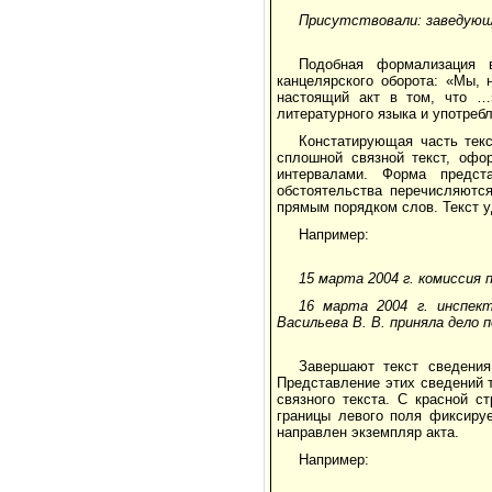
Присутствовали: заведующ
Подобная формализация 
канцелярского оборота: «Мы,
настоящий акт в том, что …»
литературного языка и употреб
Констатирующая часть тек
сплошной связной текст, офо
интервалами. Форма предст
обстоятельства перечисляютс
прямым порядком слов. Текст у
Например:
15 марта 2004 г. комиссия п
16 марта 2004 г. инспект
Васильева В. В. приняла дело
Завершают текст сведения
Представление этих сведений 
связного текста. С красной с
границы левого поля фиксируе
направлен экземпляр акта.
Например: