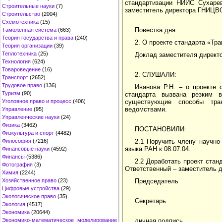
стандартизации НИИС Сухарев
Строительные науки
(7)
заместитель директора ГНИЦВО
Строительство
(2004)
Схемотехника
(15)
Повестка дня:
Таможенная система
(663)
Теория государства и права
(240)
2. О проекте стандарта «Тр
Теория организации
(39)
Теплотехника
(25)
Доклад заместителя директо
Технология
(624)
Товароведение
(16)
2. СЛУШАЛИ:
Транспорт
(2652)
Трудовое право
(136)
Иванова Р.Н. – о проекте 
Туризм
(90)
стандарта вызвана резким 
Уголовное право и процесс
(406)
существующие способы тран
ведомствами.
Управление
(95)
Управленческие науки
(24)
Физика
(3462)
ПОСТАНОВИЛИ:
Физкультура и спорт
(4482)
Философия
(7216)
2.1 Поручить члену научно
языка РАН к 08.07.04.
Финансовые науки
(4592)
Финансы
(5386)
2.2 Доработать проект стан
Фотография
(3)
Ответственный – заместитель д
Химия
(2244)
Хозяйственное право
(23)
Председатель
Цифровые устройства
(29)
Экологическое право
(35)
Секретарь
Экология
(4517)
Экономика
(20644)
Экономико-математическое моделирование
личная подпись