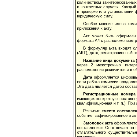
количеством заинтересованных
в конкретных случаях. Каждый
в проверке или установлении 
юридическую силу.
Особое мнение члена коми
приложения к акту.
Акт может быть оформлен 
формата А4 с расположением ре
В формуляр акта входят сл
(АКТ); дата; регистрационный н
Название вида документа 
через 2 межстрочных интер
расположении реквизитов и в 
Дата
оформляется цифровым 
если работа комиссии продолжа
Эта дата является датой соста
Регистрационные номера
имеющих конкретную постоянну
квалификационная и т. п.). Пр
Реквизит
«место составле
событие, зафиксированное в акт
Заголовок
акта оформляется
составления». Он отвечает на
отлагательного существительн
комиссии: