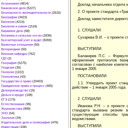
Астрономия
(4814)
Доклад начальника отдела 
Банковское дело
(5227)
2. О проекте стандарта «Тр
Безопасность жизнедеятельности
(2616)
Биографии
(3423)
Доклад заместителя директо
Биология
(4214)
Биология и химия
(1518)
1. СЛУШАЛИ:
Биржевое дело
(68)
Ботаника и сельское хоз-во
(2836)
Сухарева В.И. – о проекте 
Бухгалтерский учет и аудит
(8269)
Валютные отношения
(50)
ВЫСТУПИЛИ:
Ветеринария
(50)
Военная кафедра
(762)
Балакирев П.С. – Формуля
ГДЗ
(2)
оформления протоколов базир
География
(5275)
согласован с наиболее компетен
Геодезия
(30)
1 января 2005
Геология
(1222)
ПОСТАНОВИЛИ:
Геополитика
(43)
Государство и право
(20403)
1.1. Утвердить проект ста
Гражданское право и процесс
(465)
действие – 1 января 2005 года.
Делопроизводство
(19)
Деньги и кредит
(108)
2. СЛУШАЛИ:
ЕГЭ
(173)
Естествознание
(96)
Иванова Р.Н. – о проекте 
Журналистика
(899)
стандарта вызвана резким 
ЗНО
(54)
существующие способы тран
Зоология
(34)
ведомствами.
Издательское дело и полиграфия
(476)
ВЫСТУПИЛИ:
Инвестиции
(106)