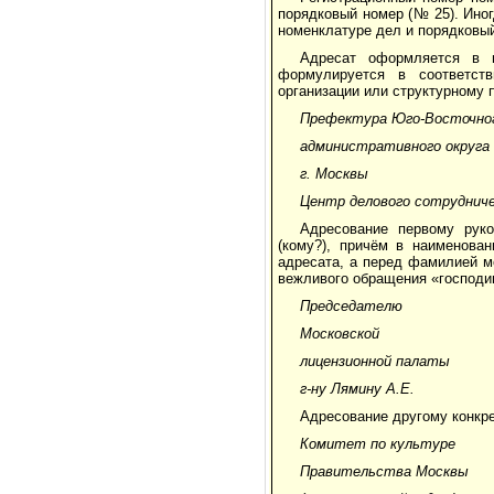
порядковый номер (№ 25). Иног
номенклатуре дел и порядковый
Адресат оформляется в 
формулируется в соответст
организации или структурному
Префектура Юго-Восточно
административного округа
г. Москвы
Центр делового сотруднич
Адресование первому рук
(кому?), причём в наименова
адресата, а перед фамилией м
вежливого обращения «господин
Председателю
Московской
лицензионной палаты
г-ну Лямину А.Е.
Адресование другому конкр
Комитет по культуре
Правительства Москвы