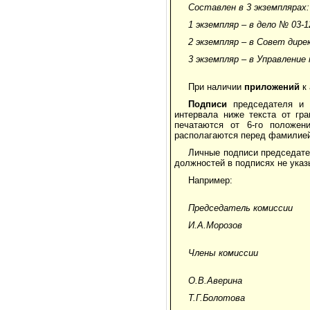
Составлен в 3 экземплярах:
1 экземпляр – в дело № 03-1
2 экземпляр – в Совет дире
3 экземпляр – в Управление
При наличии
приложений
к 
Подписи
председателя и в
интервала ниже текста от гр
печатаются от 6-го положен
располагаются перед фамилией
Личные подписи председате
должностей в подписях не указ
Например:
Председатель комиссии
И.А.Морозов
Члены комиссии
О.В.Аверина
Т.Г.Болотова