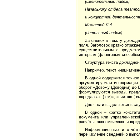
(именительный падеж)
Начальнику отдела театро
и концертной деятельност
Можаевой Л.А.
(дательный падеж)
Заголовок к тексту доклад
поля. Заголовок кратко отража
существительным с предметом
интервал (фланговым способом
Структура текста докладной
Например, текст инициативно
В одной содержится точное 
аргументируемая информация 
оборот «Довожу (Доводим) до В
формулируются выводы, предло
«предлагаю (-ем)», «считаю (-е
Две части выделяются в слу
В одной – кратко констат
документа или управленческо
расчёты, экономическое и юрид
Информационные и отчётн
перечисление сведений о выполн