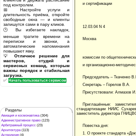
клиентов и держать расписание
и сертификации
под контролем.
📅 Настройте услуги и
длительность приёма, откройте
свободные окна — и клиенты
запишутся сами в пару кликов.
12.03.04 N 4
🕒 Вы избегаете накладок,
меньше тратите времени на
Москва
переписки и звонки, а
автоматические напоминания
повышают явку.
💡
Отличное решение для
комиссии по общетехническ
мастеров, студий и
и организационно-методиче
сервисных команд, которым
важны порядок и стабильная
загрузка.
Председатель – Ткаченко В.
✅
Начать пользоваться сервисом
Секретарь – Горелов В.А.
Присутствовали: Алмазов И.
Приглашённые: заместит
стандартизации НИИС Сухарев
Разделы
заместитель директора ГНИЦВО
Авиация и космонавтика
(304)
Административное право
(123)
Арбитражный процесс
(23)
Повестка дня:
Архитектура
(113)
1. О проекте стандарта «До
Астрология
(4)