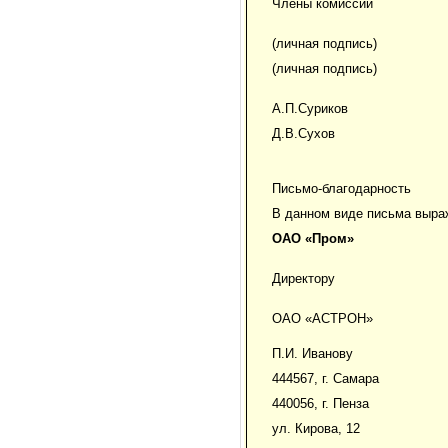
Члены комиссии
(личная подпись)
(личная подпись)
А.П.Суриков
Д.В.Сухов
Письмо-благодарность
В данном виде письма выраж
ОАО «Пром»
Директору
ОАО «АСТРОН»
П.И. Иванову
444567, г. Самара
440056, г. Пенза
ул. Кирова, 12