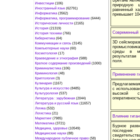
Бретань являе
Инвестиции
(106)
природную ц
Иностранный язык
(62791)
равнинный ха
Информатика
(3562)
превышает 104
Информатика, программирование
(6444)
Исторические личности
(2165)
История
(21319)
Современный 
История техники
(766)
Кибернетика
(64)
3D сейсмораз
Коммуникации и связь
(3145)
промысловик
Компьютерные науки
(60)
среды в ме
Косметология
(17)
результатам 
Краеведение и этнография
(588)
поля.
Краткое содержание произведений
(1000)
Криминалистика
(106)
Криминология
(48)
Применение ги
Криптология
(3)
Кулинария
(1167)
Предлагаемая
Культура и искусство
(8485)
с использован
высокой ст
Культурология
(537)
оперативность
Литература : зарубежная
(2044)
Литература и русский язык
(11657)
Логика
(532)
Логистика
(21)
Влияние гиган
Маркетинг
(7985)
Математика
(3721)
Бурное разв
Медицина, здоровье
(10549)
последних
Медицинские науки
(88)
свидетельств
Международное публичное право
(58)
(или так назы