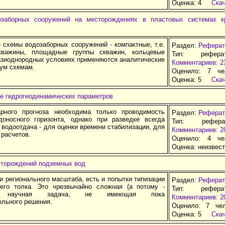
Оценка:
4
Ска
заборных сооружений на месторождениях в пластовых системах кр
 схемы водозаборных сооружений - компактные, т.е.
Раздел:
Реферат
кважины, площадные группы скважин, кольцевые
Тип: рефер
вазиоднородных условиях применяются аналитические
Комментариев: 2
вум схемам.
Оценило: 7 че
Оценка:
5
Ска
е гидрогеодинамических параметров
рного прогноза необходима только проводимость
Раздел:
Реферат
доносного горизонта, однако при разведке всегда
Тип: рефер
 водоотдача - для оценки времени стабилизации, для
Комментариев: 2
 расчетов.
Оценило: 4 че
Оценка:
неизвес
сторождений подземных вод
и регионального масштаба, есть и попытки типизации
Раздел:
Реферат
го толка. Это чрезвычайно сложная (а потому -
Тип: рефер
я) научная задача, не имеющая пока
Комментариев: 2
ельного решения.
Оценило: 7 че
Оценка:
5
Ска