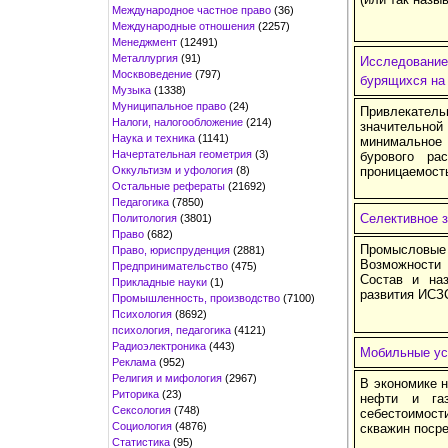
Международное частное право
(36)
Международные отношения
(2257)
Менеджмент
(12491)
Металлургия
(91)
Исследование
Москвоведение
(797)
бурящихся на
Музыка
(1338)
Муниципальное право
(24)
Привлекатель
Налоги, налогообложение
(214)
значительн
Наука и техника
(1141)
минимальное 
Начертательная геометрия
(3)
бурового ра
Оккультизм и уфология
(8)
проницаемост
Остальные рефераты
(21692)
Педагогика
(7850)
Селективное 
Политология
(3801)
Право
(682)
Промысловые
Право, юриспруденция
(2881)
Возможности 
Предпринимательство
(475)
Состав и на
Прикладные науки
(1)
развития ИСЗ
Промышленность, производство
(7100)
Психология
(8692)
психология, педагогика
(4121)
Радиоэлектроника
(443)
Мобильные ус
Реклама
(952)
Религия и мифология
(2967)
В экономике 
Риторика
(23)
нефти и газ
Сексология
(748)
себестоимости
Социология
(4876)
скважин посре
Статистика
(95)