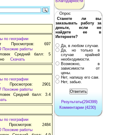
Благодарности
Опрос
Станете ли вы
заказывать работу за
деньги, если не
найдете ее в
Интернете?
ы по географии
ат Просмотров: 697
Да, в любом случае.
9
Похожие работы
Да, но только в
ловек Средний балл: 5
случае крайней
тно
Скачать
необходимости.
Возможно, в
зависимости от
цены.
Нет, напишу его сам.
ы по географии
Нет, забью.
т Просмотров: 2901
7
Похожие работы
ловек Средний балл: 3.4
чать
Результаты(294399)
Комментарии (4230)
ы по географии
д Просмотров: 2484
0
Похожие работы
ловек Средний балл: 4.9