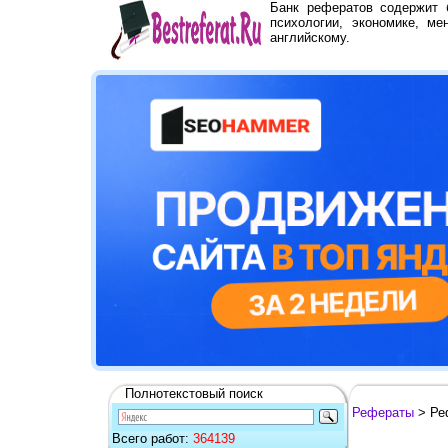
Банк рефератов содержит
психологии, экономике, ме
английскому.
Полнотекстовый поиск
Рефераты
> Ре
Всего работ:
364139