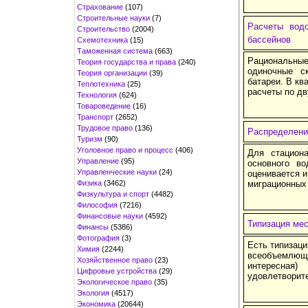
Страхование
(107)
Строительные науки
(7)
Расчеты водо
Строительство
(2004)
бассейнов
Схемотехника
(15)
Таможенная система
(663)
Рациональные
Теория государства и права
(240)
одиночные с
Теория организации
(39)
батареи. В к
Теплотехника
(25)
расчеты по д
Технология
(624)
Товароведение
(16)
Транспорт
(2652)
Трудовое право
(136)
Распределени
Туризм
(90)
Уголовное право и процесс
(406)
Для стациона
Управление
(95)
основного во
Управленческие науки
(24)
оценивается и
Физика
(3462)
миграционных
Физкультура и спорт
(4482)
Философия
(7216)
Финансовые науки
(4592)
Типизация ме
Финансы
(5386)
Фотография
(3)
Есть типизаци
Химия
(2244)
всеобъемлюще
Хозяйственное право
(23)
интересна
Цифровые устройства
(29)
удовлетворит
Экологическое право
(35)
Экология
(4517)
Экономика
(20644)