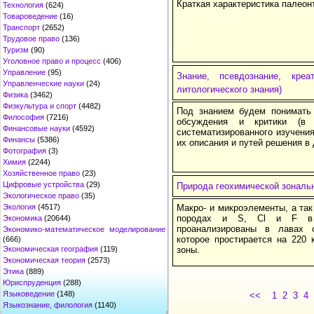
Краткая характеристика палеон
Технология
(624)
Товароведение
(16)
Транспорт
(2652)
Трудовое право
(136)
Туризм
(90)
Уголовное право и процесс
(406)
Управление
(95)
Знание, псевдознание, креа
Управленческие науки
(24)
литологического знания)
Физика
(3462)
Физкультура и спорт
(4482)
Под знанием будем понимать 
Философия
(7216)
обсуждения и критики (в 
Финансовые науки
(4592)
систематизированного изучения
Финансы
(5386)
их описания и путей решения в
Фотография
(3)
Химия
(2244)
Хозяйственное право
(23)
Цифровые устройства
(29)
Природа геохимической зональн
Экологическое право
(35)
Экология
(4517)
Макро- и микроэлементы, а так 
породах и S, Cl и F в 
Экономика
(20644)
проанализированы в лавах с
Экономико-математическое моделирование
которое простирается на 220 
(666)
Экономическая география
(119)
зоны.
Экономическая теория
(2573)
Этика
(889)
Юриспруденция
(288)
Языковедение
(148)
<<
1
2
3
4
Языкознание, филология
(1140)