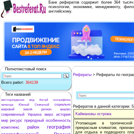
Банк рефератов содержит более 364 тыся
психологии, экономике, менеджменту, фило
английскому.
Полнотекстовый поиск
Рефераты
> Рефераты по геогра
Всего работ:
364139
Теги названий
месторождение
вод
Китай
географічна
социально
природа
Южный
Северный
Рефератов в данной категории: 
мировой
земля
регион
анализ
Каймановы острова
история
современный
Украина
миро
особенность
мир
ресурс
природный
Утопающие в тропической
район
география
комплекс
прекрасным климатом, признан
для отдыха и подводного пла