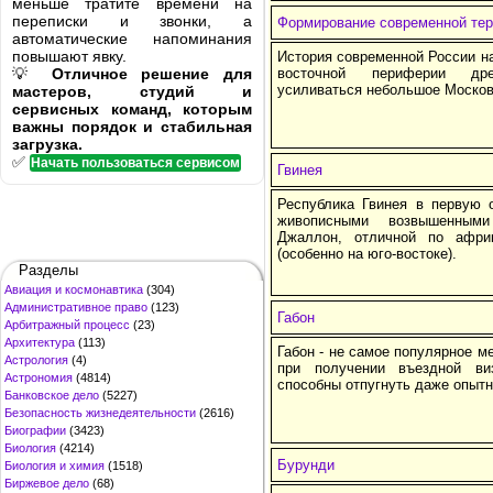
меньше тратите времени на
переписки и звонки, а
Формирование современной тер
автоматические напоминания
повышают явку.
История современной России нач
💡
Отличное решение для
восточной периферии дре
усиливаться небольшое Москов
мастеров, студий и
сервисных команд, которым
важны порядок и стабильная
загрузка.
✅
Начать пользоваться сервисом
Гвинея
Республика Гвинея в первую 
живописными возвышенным
Джаллон, отличной по афри
(особенно на юго-востоке).
Разделы
Авиация и космонавтика
(304)
Административное право
(123)
Габон
Арбитражный процесс
(23)
Архитектура
(113)
Габон - не самое популярное м
Астрология
(4)
при получении въездной в
Астрономия
(4814)
способны отпугнуть даже опытн
Банковское дело
(5227)
Безопасность жизнедеятельности
(2616)
Биографии
(3423)
Биология
(4214)
Бурунди
Биология и химия
(1518)
Биржевое дело
(68)