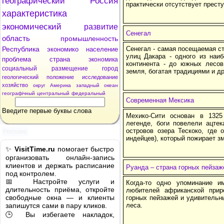
географический
Россия
практически отсутствует престу
характеристика
экономический
развитие
Сенегал
область
промышленность
Республика
Сенегал - самая посещаемая с
экономико
население
улиц Дакара - одного из наи
проблема
страна
экономика
континента - до южных лесов
социальный
размещение
город
земля, богатая традициями и д
геологический
положение
исследование
хозяйство
округ
Америка
западный
океан
географічный
центральный
федеральный
Современная Мексика
Введите первые буквы слова
Мехико-Сити основан в 1325
легенде, боги повелели ацте
островов озера Тескоко, где 
Реклама
индейцев), который пожирает зм
✨
VisitTime.ru
помогает быстро
организовать онлайн-запись
клиентов и держать расписание
Руанда – страна горных пейза
под контролем.
📅 Настройте услуги и
Когда-то одно упоминание 
длительность приёма, откройте
любителей африканской при
свободные окна — и клиенты
горных пейзажей и удивитель
запишутся сами в пару кликов.
леса.
🕒 Вы избегаете накладок,