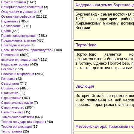
Наука и техника
(1141)
Федеральная земля Бургенлан
Начертательная геометрия
(3)
Оккультизм и уфология
(8)
Бургенланд - самая восточная 
Остальные рефераты
(21692)
1921г. на территории район
Педагогика
(7850)
Жерменскому мирному договор
Политология
(3801)
Венгрии.
Право
(682)
Право, юриспруденция
(2881)
Предпринимательство
(475)
Порто-Ново
Прикладные науки
(1)
Промышленность, производство
(7100)
Порто-Ново является но
Психология
(8692)
правительство и большая часть
психология, педагогика
(4121)
в Котону. Однако Порто-Ново, п
Радиоэлектроника
(443)
остается достаточно красивым 
Реклама
(952)
Религия и мифология
(2967)
Риторика
(23)
Сексология
(748)
Эволюция
Социология
(4876)
Статистика
(95)
История Земли, со времени по
Страхование
(107)
и до появления на ней челов
Строительные науки
(7)
периода – эры, резко отличающ
Строительство
(2004)
Схемотехника
(15)
Таможенная система
(663)
Теория государства и права
(240)
Мезозойская эра. Триасовый пе
Теория организации
(39)
Теплотехника
(25)