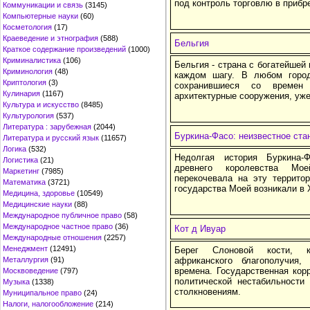
под контроль торговлю в прибр
Коммуникации и связь
(3145)
Компьютерные науки
(60)
Косметология
(17)
Краеведение и этнография
(588)
Бельгия
Краткое содержание произведений
(1000)
Криминалистика
(106)
Бельгия - страна с богатейшей 
Криминология
(48)
каждом шагу. В любом горо
Криптология
(3)
сохранившиеся со времен
Кулинария
(1167)
архитектурные сооружения, уж
Культура и искусство
(8485)
Культурология
(537)
Литература : зарубежная
(2044)
Буркина-Фасо: неизвестное ста
Литература и русский язык
(11657)
Логика
(532)
Недолгая история Буркина-
Логистика
(21)
древнего королевства Мо
Маркетинг
(7985)
перекочевала на эту террито
Математика
(3721)
государства Моей возникали в 
Медицина, здоровье
(10549)
Медицинские науки
(88)
Международное публичное право
(58)
Международное частное право
(36)
Кот д Ивуар
Международные отношения
(2257)
Менеджмент
(12491)
Берег Слоновой кости, ко
Металлургия
(91)
африканского благополучия
времена. Государственная кор
Москвоведение
(797)
политической нестабильности
Музыка
(1338)
столкновениям.
Муниципальное право
(24)
Налоги, налогообложение
(214)