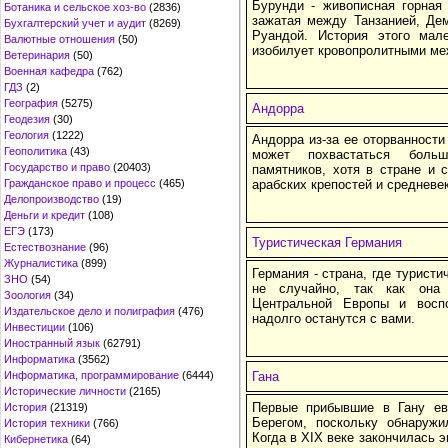
Бурунди - живописная горная 
Ботаника и сельское хоз-во
(2836)
зажатая между Танзанией, Дем
Бухгалтерский учет и аудит
(8269)
Руандой. История этого мале
Валютные отношения
(50)
изобилует кровопролитными м
Ветеринария
(50)
Военная кафедра
(762)
ГДЗ
(2)
География
(5275)
Андорра
Геодезия
(30)
Геология
(1222)
Андорра из-за ее оторванности
Геополитика
(43)
может похвастаться больш
Государство и право
(20403)
памятников, хотя в стране и 
Гражданское право и процесс
(465)
арабских крепостей и средневе
Делопроизводство
(19)
Деньги и кредит
(108)
ЕГЭ
(173)
Туристическая Германия
Естествознание
(96)
Журналистика
(899)
Германия - страна, где туристи
ЗНО
(54)
не случайно, так как она 
Зоология
(34)
Центральной Европы и восп
Издательское дело и полиграфия
(476)
надолго останутся с вами.
Инвестиции
(106)
Иностранный язык
(62791)
Информатика
(3562)
Информатика, программирование
(6444)
Гана
Исторические личности
(2165)
Первые прибывшие в Гану ев
История
(21319)
Берегом, поскольку обнаружи
История техники
(766)
Когда в XIX веке закончилась 
Кибернетика
(64)