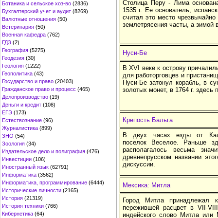
Столица Перу - Лима основана
Ботаника и сельское хоз-во
(2836)
1535 г. Ее основатель, испанс
Бухгалтерский учет и аудит
(8269)
считал это место чрезвычайно
Валютные отношения
(50)
землетрясения часты, а зимой 
Ветеринария
(50)
Военная кафедра
(762)
ГДЗ
(2)
География
(5275)
Нуси-Бе
Геодезия
(30)
Геология
(1222)
В XVI веке к острову причалил
Геополитика
(43)
для работорговцев и пристанище
Государство и право
(20403)
Нуси-Бе затонул корабль, в с
Гражданское право и процесс
(465)
золотых монет, в 1764 г. здесь 
Делопроизводство
(19)
Деньги и кредит
(108)
ЕГЭ
(173)
Крепость Бальга
Естествознание
(96)
Журналистика
(899)
В двух часах езды от Кали
ЗНО
(54)
поселок Веселое. Раньше зд
Зоология
(34)
располагалось весьма знач
Издательское дело и полиграфия
(476)
древнепрусском названии это
Инвестиции
(106)
дискуссии.
Иностранный язык
(62791)
Информатика
(3562)
Информатика, программирование
(6444)
Мексика: Митла
Исторические личности
(2165)
История
(21319)
Город Митла принадлежал к 
История техники
(766)
пережившей расцвет в VII-VI
Кибернетика
(64)
индейского слово Митла или 