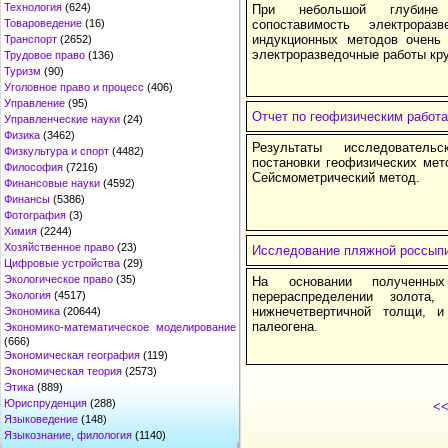
Технология
(624)
При небольшой глубине 
Товароведение
(16)
сопоставимость электрора
индукционных методов очень 
Транспорт
(2652)
электроразведочные работы кру
Трудовое право
(136)
Туризм
(90)
Уголовное право и процесс
(406)
Управление
(95)
Отчет по геофизическим работа
Управленческие науки
(24)
Физика
(3462)
Результаты исследователь
Физкультура и спорт
(4482)
постановки геофизических мет
Философия
(7216)
Сейсмометрический метод.
Финансовые науки
(4592)
Финансы
(5386)
Фотография
(3)
Химия
(2244)
Хозяйственное право
(23)
Исследование пляжной россыпи
Цифровые устройства
(29)
Экологическое право
(35)
На основании полученн
Экология
(4517)
перераспределении золота
нижнечетвертичной толщи, и
Экономика
(20644)
палеогена.
Экономико-математическое моделирование
(666)
Экономическая география
(119)
Экономическая теория
(2573)
Этика
(889)
Юриспруденция
(288)
<
Языковедение
(148)
Языкознание, филология
(1140)