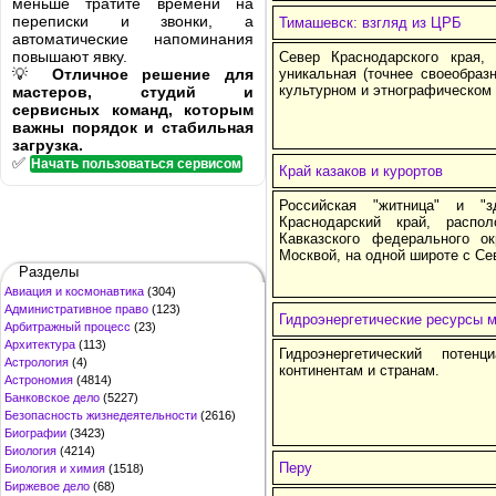
меньше тратите времени на
переписки и звонки, а
Тимашевск: взгляд из ЦРБ
автоматические напоминания
повышают явку.
Север Краснодарского края,
💡
Отличное решение для
уникальная (точнее своеобразн
культурном и этнографическом
мастеров, студий и
сервисных команд, которым
важны порядок и стабильная
загрузка.
✅
Начать пользоваться сервисом
Край казаков и курортов
Российская "житница" и "з
Краснодарский край, расп
Кавказского федерального о
Москвой, на одной широте с С
Разделы
Авиация и космонавтика
(304)
Административное право
(123)
Гидроэнергетические ресурсы 
Арбитражный процесс
(23)
Архитектура
(113)
Гидроэнергетический поте
Астрология
(4)
континентам и странам.
Астрономия
(4814)
Банковское дело
(5227)
Безопасность жизнедеятельности
(2616)
Биографии
(3423)
Биология
(4214)
Перу
Биология и химия
(1518)
Биржевое дело
(68)