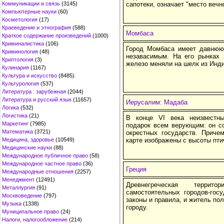
Коммуникации и связь
(3145)
сапотеки, означает "место вечн
Компьютерные науки
(60)
Косметология
(17)
Краеведение и этнография
(588)
Момбаса
Краткое содержание произведений
(1000)
Криминалистика
(106)
Город Момбаса имеет давнюю
Криминология
(48)
незавасимым. На его рынках 
Криптология
(3)
железо меняли на шелк из Инди
Кулинария
(1167)
Культура и искусство
(8485)
Культурология
(537)
Литература : зарубежная
(2044)
Литература и русский язык
(11657)
Иерусалим: Мадаба
Логика
(532)
Логистика
(21)
В конце VI века неизвестн
Маркетинг
(7985)
подарок всем верующим: он с
Математика
(3721)
окрестных государств. Приче
Медицина, здоровье
(10549)
карте изображены с высоты пти
Медицинские науки
(88)
Международное публичное право
(58)
Международное частное право
(36)
Греция
Международные отношения
(2257)
Менеджмент
(12491)
Древнегреческая терри
Металлургия
(91)
самостоятельных городов-гос
Москвоведение
(797)
законы и правила, и житель по
Музыка
(1338)
городу.
Муниципальное право
(24)
Налоги, налогообложение
(214)