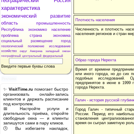
географический
Россия
характеристика
экономический
развитие
Плотность населения
область
промышленность
Республика
Численность и плотность насе
экономико
население
населения регионов и стран мир
проблема
страна
экономика
социальный
размещение
город
геологический
положение
исследование
хозяйство
округ
Америка
западный
океан
географічный
центральный
федеральный
Образ города Нерехта
Введите первые буквы слова
Время от времени предприним
или иного города, но до сих 
подобных исследований. 
Реклама
предпринятое в июне в 1999 
города Нерехта.
✨
VisitTime.ru
помогает быстро
организовать онлайн-запись
клиентов и держать расписание
Галич - история русской глубин
под контролем.
📅 Настройте услуги и
Город Галич - типичный стар
длительность приёма, откройте
России. Период его наиболь
свободные окна — и клиенты
становления централизованно
запишутся сами в пару кликов.
время он сыграл заметную роль
🕒 Вы избегаете накладок,