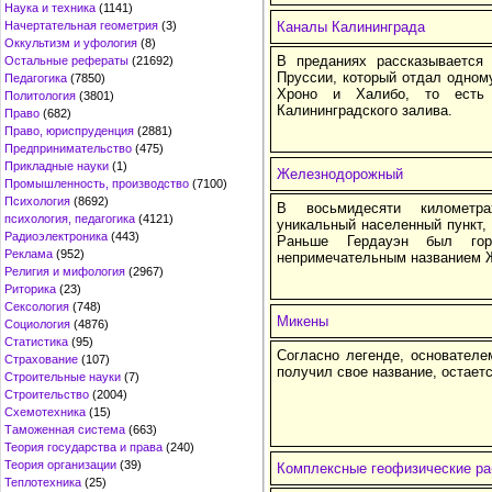
Наука и техника
(1141)
Начертательная геометрия
(3)
Каналы Калининграда
Оккультизм и уфология
(8)
В преданиях рассказывается
Остальные рефераты
(21692)
Пруссии, который отдал одном
Педагогика
(7850)
Хроно и Халибо, то есть
Политология
(3801)
Калининградского залива.
Право
(682)
Право, юриспруденция
(2881)
Предпринимательство
(475)
Прикладные науки
(1)
Железнодорожный
Промышленность, производство
(7100)
Психология
(8692)
В восьмидесяти километра
психология, педагогика
(4121)
уникальный населенный пункт,
Радиоэлектроника
(443)
Раньше Гердауэн был гор
Реклама
(952)
непримечательным названием 
Религия и мифология
(2967)
Риторика
(23)
Сексология
(748)
Микены
Социология
(4876)
Статистика
(95)
Согласно легенде, основателе
Страхование
(107)
получил свое название, остаетс
Строительные науки
(7)
Строительство
(2004)
Схемотехника
(15)
Таможенная система
(663)
Теория государства и права
(240)
Теория организации
(39)
Комплексные геофизические ра
Теплотехника
(25)