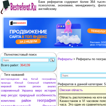
Банк рефератов содержит более 364 тыся
психологии, экономике, менеджменту, фило
английскому.
Полнотекстовый поиск
Рефераты
> Рефераты по геогра
Всего работ:
364139
Теги названий
месторождение
вод
Китай
географічна
социально
природа
Южный
Северный
Рефератов в данной категории: 
мировой
земля
регион
анализ
Омская область
история
современный
Украина
миро
особенность
мир
ресурс
природный
Область расположена на юге-за
район
география
комплекс
Казахстаном в VI часовом пояс
часа. Это один из сравнительн