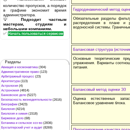
количество пропусков, а порядок
Гидродинамический метод оцен
в графике экономит время
администратора.
Обязательные разделы фильтр
💡
Подходит частным
распределения в плане и р
мастерам, студиям и
водоносной системы. Граничны
небольшим компаниям.
✅
Начать пользоваться сервисом
Балансовая структура (источн
Основные теоретические пре
Разделы
упражнения. Варианты соотнош
питания.
Авиация и космонавтика
(304)
Административное право
(123)
Арбитражный процесс
(23)
Архитектура
(113)
Астрология
(4)
Балансовый метод оценки ЭЗ
Астрономия
(4814)
Банковское дело
(5227)
Оценка естественных запа
Безопасность жизнедеятельности
(2616)
Балансовое уравнение блока.
Биографии
(3423)
Биология
(4214)
Биология и химия
(1518)
Биржевое дело
(68)
Ботаника и сельское хоз-во
(2836)
Бухгалтерский учет и аудит
(8269)
Прогнозирование качества подз