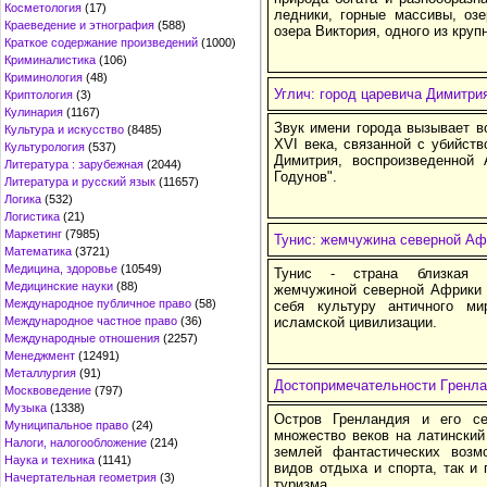
Косметология
(17)
ледники, горные массивы, оз
Краеведение и этнография
(588)
озера Виктория, одного из кру
Краткое содержание произведений
(1000)
Криминалистика
(106)
Криминология
(48)
Углич: город царевича Димитри
Криптология
(3)
Кулинария
(1167)
Звук имени города вызывает в
Культура и искусство
(8485)
XVI века, связанной с убийств
Культурология
(537)
Димитрия, воспроизведенной
Литература : зарубежная
(2044)
Годунов".
Литература и русский язык
(11657)
Логика
(532)
Логистика
(21)
Маркетинг
(7985)
Тунис: жемчужина северной Аф
Математика
(3721)
Медицина, здоровье
(10549)
Тунис - страна близкая и
Медицинские науки
(88)
жемчужиной северной Африки 
Международное публичное право
(58)
себя культуру античного м
Международное частное право
(36)
исламской цивилизации.
Международные отношения
(2257)
Менеджмент
(12491)
Металлургия
(91)
Достопримечательности Гpенл
Москвоведение
(797)
Музыка
(1338)
Остров Гренландия и его с
Муниципальное право
(24)
множество веков на латинский
Налоги, налогообложение
(214)
землей фантастических возм
Наука и техника
(1141)
видов отдыха и спорта, так и
Начертательная геометрия
(3)
туризма.