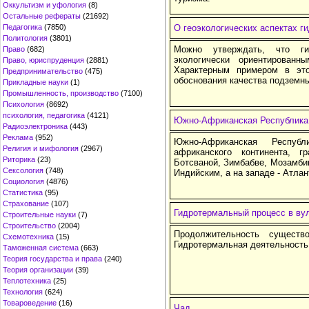
Оккультизм и уфология
(8)
Остальные рефераты
(21692)
Педагогика
(7850)
О геоэкологических аспектах г
Политология
(3801)
Можно утверждать, что ги
Право
(682)
экологически ориентирован
Право, юриспруденция
(2881)
Характерным примером в эт
Предпринимательство
(475)
обоснования качества подземны
Прикладные науки
(1)
Промышленность, производство
(7100)
Психология
(8692)
психология, педагогика
(4121)
Южно-Африканская Республика:
Радиоэлектроника
(443)
Реклама
(952)
Южно-Африканская Респу
Религия и мифология
(2967)
африканского континента, 
Риторика
(23)
Ботсваной, Зимбабве, Мозамбик
Сексология
(748)
Индийским, а на западе - Атла
Социология
(4876)
Статистика
(95)
Страхование
(107)
Гидротермальный процесс в вул
Строительные науки
(7)
Строительство
(2004)
Продолжительность существ
Схемотехника
(15)
Гидротермальная деятельность 
Таможенная система
(663)
Теория государства и права
(240)
Теория организации
(39)
Теплотехника
(25)
Технология
(624)
Товароведение
(16)
Чад