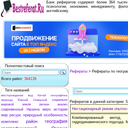
Банк рефератов содержит более 364 тыся
психологии, экономике, менеджменту, фило
английскому.
Полнотекстовый поиск
Рефераты
> Рефераты по геогра
Всего работ:
364139
Теги названий
месторождение
вод
Китай
географічна
социально
природа
Южный
Северный
Рефератов в данной категории: 
мировой
земля
регион
анализ
Нестационарный режим опытно-
история
современный
Украина
миро
особенность
мир
ресурс
природный
Комбинированный метод, 
район
география
комплекс
гидродинамического подхода. М