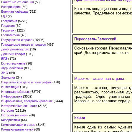
Валютные отношения
(50)
Ветеринария
(50)
Контроль кондиционности воды.
Военная кафедра
(762)
качества. Предельное возможно
ГДЗ
(2)
География
(5275)
Геодезия
(30)
Геология
(1222)
Геополитика
(43)
Переславль-Залесский
Государство и право
(20403)
Гражданское право и процесс
(465)
Основание города Переславля-
Делопроизводство
(19)
край. Достопримечательности.
Деньги и кредит
(108)
ЕГЭ
(173)
Естествознание
(96)
Журналистика
(899)
ЗНО
(54)
Зоология
(34)
Марокко - сказочная страна
Издательское дело и полиграфия
(476)
Инвестиции
(106)
Марокко - страна, живущая г
Иностранный язык
(62791)
реальностью, пропитанная ду
традиций. Одно упоминание
Информатика
(3562)
Марракеша заставляют сердца 
Информатика, программирование
(6444)
Исторические личности
(2165)
История
(21319)
История техники
(766)
Кения
Кибернетика
(64)
Коммуникации и связь
(3145)
Кения одна из самых удивит
Компьютерные науки
(60)
природа богата и разнообразн