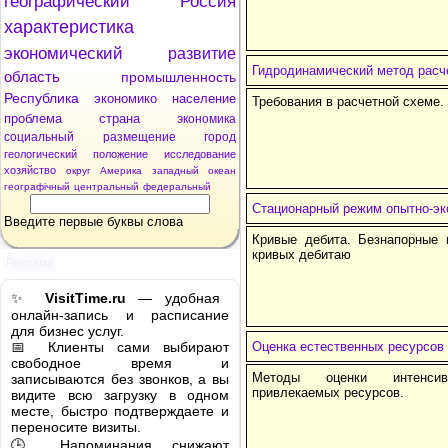
географический
Россия
характеристика
экономический
развитие
Гидродинамический метод расч
область
промышленность
Республика
экономико
население
Требования в расчетной схеме.
проблема
страна
экономика
социальный
размещение
город
геологический
положение
исследование
хозяйство
округ
Америка
западный
океан
географічный
центральный
федеральный
Стационарный режим опытно-эк
Введите первые буквы слова
Кривые дебита. Безнапорные 
кривых дебитаю
Реклама
✨
VisitTime.ru
— удобная
онлайн-запись и расписание
для бизнес услуг.
📅 Клиенты сами выбирают
Оценка естественных ресурсов
свободное время и
Методы оценки интенсив
записываются без звонков, а вы
привлекаемых ресурсов.
видите всю загрузку в одном
месте, быстро подтверждаете и
переносите визиты.
🕒 Напоминания снижают