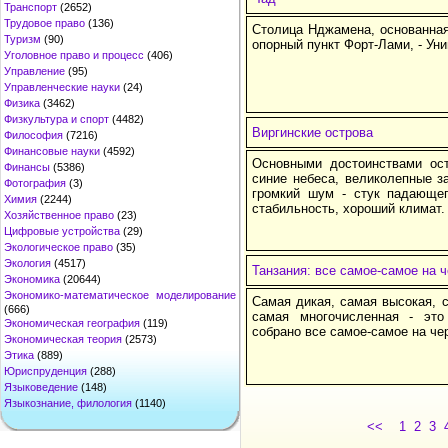
Транспорт
(2652)
Трудовое право
(136)
Столица Нджамена, основанная
Туризм
(90)
опорный пункт Форт-Лами, - Ун
Уголовное право и процесс
(406)
Управление
(95)
Управленческие науки
(24)
Физика
(3462)
Физкультура и спорт
(4482)
Виргинские острова
Философия
(7216)
Финансовые науки
(4592)
Основными достоинствами ос
Финансы
(5386)
синие небеса, великолепные з
Фотография
(3)
громкий шум - стук падающег
Химия
(2244)
стабильность, хороший климат.
Хозяйственное право
(23)
Цифровые устройства
(29)
Экологическое право
(35)
Экология
(4517)
Танзания: все самое-самое на 
Экономика
(20644)
Экономико-математическое моделирование
Самая дикая, самая высокая, 
(666)
самая многочисленная - это
Экономическая география
(119)
собрано все самое-самое на че
Экономическая теория
(2573)
Этика
(889)
Юриспруденция
(288)
Языковедение
(148)
Языкознание, филология
(1140)
<<
1
2
3