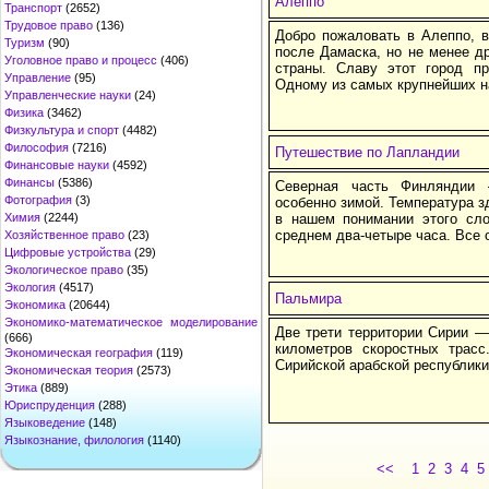
Алеппо
Транспорт
(2652)
Трудовое право
(136)
Добро пожаловать в Алеппо, в
Туризм
(90)
после Дамаска, но не менее д
Уголовное право и процесс
(406)
страны. Славу этот город пр
Управление
(95)
Одному из самых крупнейших н
Управленческие науки
(24)
Физика
(3462)
Физкультура и спорт
(4482)
Философия
(7216)
Путешествие по Лапландии
Финансовые науки
(4592)
Финансы
(5386)
Северная часть Финляндии
Фотография
(3)
особенно зимой. Температура зд
Химия
(2244)
в нашем понимании этого сло
среднем два-четыре часа. Все 
Хозяйственное право
(23)
Цифровые устройства
(29)
Экологическое право
(35)
Экология
(4517)
Пальмира
Экономика
(20644)
Экономико-математическое моделирование
Две трети территории Сирии —
(666)
километров скоростных трас
Экономическая география
(119)
Сирийской арабской республики
Экономическая теория
(2573)
Этика
(889)
Юриспруденция
(288)
Языковедение
(148)
Языкознание, филология
(1140)
<<
1
2
3
4
5