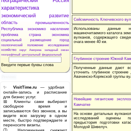
географический
Россия
характеристика
экономический
развитие
Сейсмичность Ключевского вул
область
промышленность
Республика
Использованы данные но
экономико
население
машиночитаемого каталога зем
проблема
страна
экономика
вулканов, содержащего сведе
социальный
размещение
город
очага менее 40 км.
геологический
положение
исследование
хозяйство
округ
Америка
западный
океан
географічный
центральный
федеральный
Глубинное строение Южной Кам
Введите первые буквы слова
Полученные данные дают во
уточнить глубинное строение
Авачинско-Корякской группы ву
Реклама
✨
VisitTime.ru
— удобная
онлайн-запись и расписание
для бизнес услуг.
Новейшие гигантские экспло
📅 Клиенты сами выбирают
Камчатке
свободное время и
записываются без звонков, а вы
На основе детальных вулканол
видите всю загрузку в одном
исследований оценены па
месте, быстро подтверждаете и
предыстория подготовки ката
переносите визиты.
Молодой Шивелуч.
🕒 Напоминания снижают