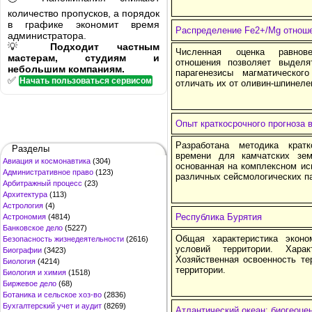
количество пропусков, а порядок
в графике экономит время
Распределение Fe2+/Mg отношен
администратора.
💡
Подходит частным
Численная оценка равнове
мастерам, студиям и
отношения позволяет выделя
небольшим компаниям.
парагенезисы магматическог
✅
Начать пользоваться сервисом
отличать их от оливин-шпинеле
Опыт краткосрочного прогноза в
Разработана методика крат
Разделы
времени для камчатских зе
Авиация и космонавтика
(304)
основанная на комплексном ис
Административное право
(123)
различных сейсмологических па
Арбитражный процесс
(23)
Архитектура
(113)
Астрология
(4)
Республика Бурятия
Астрономия
(4814)
Банковское дело
(5227)
Общая характеристика эконом
Безопасность жизнедеятельности
(2616)
условий территории. Харак
Биографии
(3423)
Хозяйственная освоенность те
Биология
(4214)
территории.
Биология и химия
(1518)
Биржевое дело
(68)
Ботаника и сельское хоз-во
(2836)
Бухгалтерский учет и аудит
(8269)
Атлантический океан: биогеоце