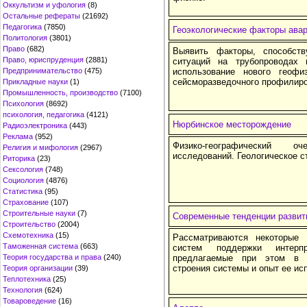
Оккультизм и уфология
(8)
Остальные рефераты
(21692)
Педагогика
(7850)
Геоэкологические факторы ава
Политология
(3801)
Право
(682)
Выявить факторы, способст
Право, юриспруденция
(2881)
ситуаций на трубопроводах 
Предпринимательство
(475)
использование нового геофи
сейсморазведочного профилиро
Прикладные науки
(1)
Промышленность, производство
(7100)
Психология
(8692)
психология, педагогика
(4121)
Нюрбинское месторождение
Радиоэлектроника
(443)
Реклама
(952)
Физико-географический о
Религия и мифология
(2967)
исследований. Геологическое с
Риторика
(23)
Сексология
(748)
Социология
(4876)
Статистика
(95)
Страхование
(107)
Строительные науки
(7)
Современные тенденции развит
Строительство
(2004)
Схемотехника
(15)
Рассматриваются некоторые 
Таможенная система
(663)
систем поддержки интерп
Теория государства и права
(240)
предлагаемые при этом в П
строения системы и опыт ее ис
Теория организации
(39)
Теплотехника
(25)
Технология
(624)
Товароведение
(16)