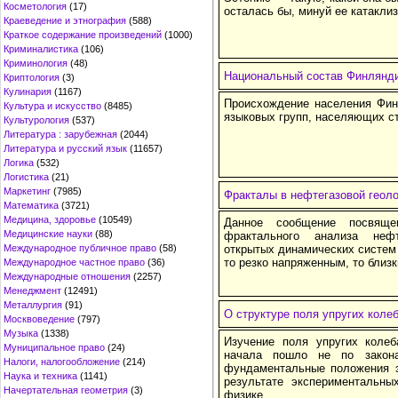
Косметология
(17)
осталась бы, минуй ее катакли
Краеведение и этнография
(588)
Краткое содержание произведений
(1000)
Криминалистика
(106)
Криминология
(48)
Национальный состав Финлянд
Криптология
(3)
Кулинария
(1167)
Происхождение населения Фин
Культура и искусство
(8485)
языковых групп, населяющих ст
Культурология
(537)
Литература : зарубежная
(2044)
Литература и русский язык
(11657)
Логика
(532)
Логистика
(21)
Маркетинг
(7985)
Фракталы в нефтегазовой геоло
Математика
(3721)
Медицина, здоровье
(10549)
Данное сообщение посвяще
Медицинские науки
(88)
фрактального анализа неф
Международное публичное право
(58)
открытых динамических систем
то резко напряженным, то близк
Международное частное право
(36)
Международные отношения
(2257)
Менеджмент
(12491)
Металлургия
(91)
О структуре поля упругих коле
Москвоведение
(797)
Музыка
(1338)
Изучение поля упругих коле
Муниципальное право
(24)
начала пошло не по закон
Налоги, налогообложение
(214)
фундаментальные положения э
Наука и техника
(1141)
результате экспериментальны
Начертательная геометрия
(3)
физике.