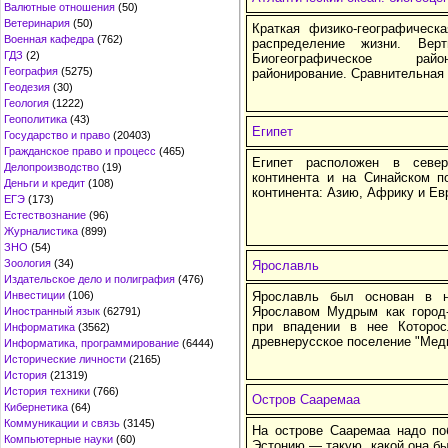
Валютные отношения
(50)
Ветеринария
(50)
Краткая физико-географическа
Военная кафедра
(762)
распределение жизни. Верт
ГДЗ
(2)
Биогеографическое райо
География
(5275)
районирование. Сравнительная
Геодезия
(30)
Геология
(1222)
Геополитика
(43)
Египет
Государство и право
(20403)
Гражданское право и процесс
(465)
Египет расположен в север
Делопроизводство
(19)
континента и на Синайском п
Деньги и кредит
(108)
континента: Азию, Африку и Ев
ЕГЭ
(173)
Естествознание
(96)
Журналистика
(899)
ЗНО
(54)
Зоология
(34)
Ярославль
Издательское дело и полиграфия
(476)
Инвестиции
(106)
Ярославль был основан в н
Ярославом Мудрым как город-
Иностранный язык
(62791)
при впадении в нее Которос
Информатика
(3562)
древнерусское поселение "Мед
Информатика, программирование
(6444)
Исторические личности
(2165)
История
(21319)
История техники
(766)
Остров Сааремаа
Кибернетика
(64)
Коммуникации и связь
(3145)
На острове Сааремаа надо по
Компьютерные науки
(60)
Эстонию — такую, какой она бы