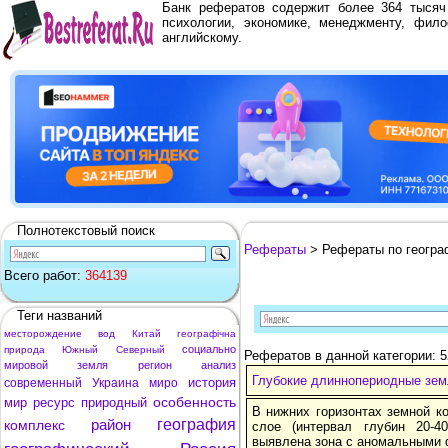
Банк рефератов содержит более 364 тыся
психологии, экономике, менеджменту, фило
английскому.
Полнотекстовый поиск
Рефераты
> Рефераты по геогра
Всего работ:
364139
Теги названий
месторождение
вод
Китай
географічна
социально
природа
Южный
Северный
Рефератов в данной категории: 
мировой
земля
регион
анализ
Глубокие длиннопериодные зем
история
современный
Украина
миро
особенность
мир
ресурс
природный
В нижних горизонтах земной к
район
география
комплекс
слое (интервал глубин 20-
выявлена зона с аномальными 