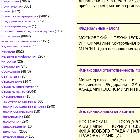
дополнения в Зкон РФ от 27 дек
Педагогика
(7850)
прибыль предприятий и организ
Политология
(3801)
Право
(682)
Право, юриспруденция
(2881)
Предпринимательство
(475)
Прикладные науки
(1)
Федеральные налоги
Промышленность, производство
(7100)
Психология
(8692)
МОСКОВСКИЙ ТЕХНИЧЕС
психология, педагогика
(4121)
ИНФОРМАТИКИ Контрольная раб
Радиоэлектроника
(443)
МТУСИ  Дата возвращения к/р
Реклама
(952)
Религия и мифология
(2967)
Риторика
(23)
Сексология
(748)
Финансовая ответственность пр
Социология
(4876)
Статистика
(95)
Министерство общего и пр
Страхование
(107)
Российской Федерации Х
Строительные науки
(7)
АКАДЕМИЯ ЭКОНОМИКИ И ПРА
Строительство
(2004)
Схемотехника
(15)
Таможенная система
(663)
Теория государства и права
(240)
Теория организации
(39)
Финансово-правовая санкция
Теплотехника
(25)
Технология
(624)
РОСТОВСКАЯ ГОСУДАР
АКАДЕМИЯ ЮРИДИЧЕС
Товароведение
(16)
ФИНАНСОВОГО ПРАВА И НАЛ
Транспорт
(2652)
ПРАВОВАЯ САНКЦИЯ
Трудовое право
(136)