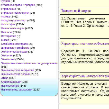
Туризм
(90)
Уголовное право и процесс
(406)
Управление
(95)
Таможенный кодекс
Управленческие науки
(24)
Физика
(3462)
1.1.Оглавление докумен
Физкультура и спорт
(4482)
ПОЛОЖЕНИЯ Глава 1. Таможенн
Философия
(7216)
ст. 1 - 6 Глава 2. Организация т
Финансовые науки
(4592)
Финансы
(5386)
Фотография
(3)
Химия
(2244)
Характеристика налогообложен
Хозяйственное право
(23)
Цифровые устройства
(29)
Содержание 1. Основы нал
Экологическое право
(35)
Основные бюджетообразующи
Экология
(4517)
доходы физических и юридич
Экономика
(20644)
отдельных категорий налогопл
Экономико-математическое моделирование
(666)
Экономическая география
(119)
Экономическая теория
(2573)
Характиристика налогообложен
Этика
(889)
Юриспруденция
(288)
Введение Налоговая система 
Языковедение
(148)
специфические условия. В ми
Языкознание, филология
(1140)
налоговыми системами. Однак
налоговой системы и налогова
кому хочется.