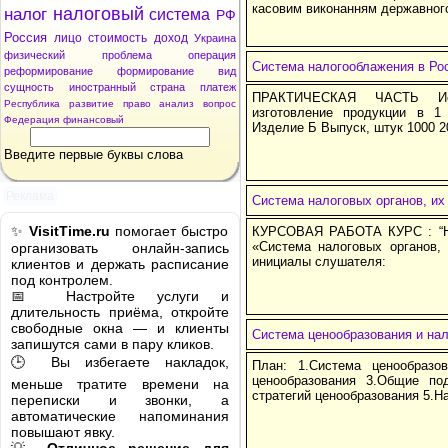
касовим виконанням державног
налоговый
налог
система
РФ
Россия
лицо
стоимость
доход
Украина
физический
проблема
операция
Система налогооблажения в Ро
реформирование
формирование
вид
сущность
иностранный
страна
платеж
ПРАКТИЧЕСКАЯ ЧАСТЬ Ис
Республика
развитие
право
анализ
вопрос
изготовление продукции в 1
Федерация
финансовый
Изделие Б Выпуск, штук 1000 
Введите первые буквы слова
Реклама
Система налоговых органов, их
✨
VisitTime.ru
помогает быстро
КУРСОВАЯ РАБОТА КУРС : “На
«Система налоговых органов,
организовать онлайн-запись
инициалы слушателя:
клиентов и держать расписание
под контролем.
📅 Настройте услуги и
длительность приёма, откройте
свободные окна — и клиенты
Система ценообразования и на
запишутся сами в пару кликов.
🕒 Вы избегаете накладок,
План: 1.Система ценообразо
ценообразования 3.Общие по
меньше тратите времени на
стратегий ценообразования 5.Н
переписки и звонки, а
автоматические напоминания
повышают явку.