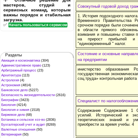
💡
Отличное решение для
мастеров, студий и
Совокупный годовой доход гра
сервисных команд, которым
важны порядок и стабильная
1. История подоходного налога
загрузка.
Временного Правительства 
✅
Начать пользоваться сервисом
срочном порядке были сочинен
в области прямого обложен
взимания и повышены ставки п
на прирост прибылей и 
"единовременный " налог.
Состояние и основные направл
Разделы
на предприятии
Авиация и космонавтика
(304)
Административное право
(123)
инистерство образования Р
Арбитражный процесс
(23)
государственная экономическа
Архитектура
(113)
соц.труда» контрольная работа
Астрология
(4)
Астрономия
(4814)
Банковское дело
(5227)
Безопасность жизнедеятельности
(2616)
Биографии
(3423)
Специалист по налогообложени
Биология
(4214)
Биология и химия
(1518)
Cодержание Cодержание 1 
Биржевое дело
(68)
усилий. Исторический и эк
теоретических знаний и у
Ботаника и сельское хоз-во
(2836)
приобрести за время учебы. 4
Бухгалтерский учет и аудит
(8269)
Валютные отношения
(50)
Ветеринария
(50)