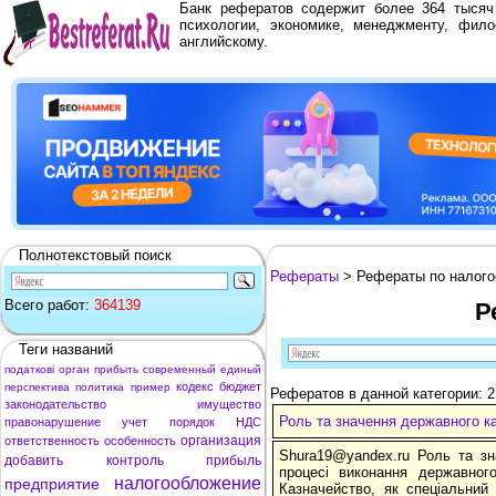
Банк рефератов содержит более 364 тыся
психологии, экономике, менеджменту, фило
английскому.
Полнотекстовый поиск
Рефераты
> Рефераты по налог
Всего работ:
364139
Р
Теги названий
податкові
орган
прибыть
современный
единый
кодекс
бюджет
перспектива
политика
пример
Рефератов в данной категории: 2
законодательство
имущество
Роль та значення державного к
правонарушение
учет
порядок
НДС
организация
ответственность
особенность
Shura19@yandex.ru Роль та зн
добавить
контроль
прибыль
процесі виконання державно
налогообложение
предприятие
Казначейство, як спеціальний