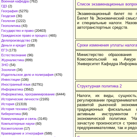
Военная кафедра
(762)
Список экзаменационных вопрос
ГДЗ
(2)
География
(5275)
Экзаменационный билет по
Геодезия
(30)
Билет № Экономический смысл
Геология
(1222)
и специальные налоги. Назов
Геополитика
(43)
автотранспортных средств.
Государство и право
(20403)
Гражданское право и процесс
(465)
Делопроизводство
(19)
Сроки изменения уплаты налога
Деньги и кредит
(108)
ЕГЭ
(173)
Министерство образования
Естествознание
(96)
Комсомольский на Амуре 
Журналистика
(899)
Университет Кафедра Информа
ЗНО
(54)
Зоология
(34)
Издательское дело и полиграфия
(476)
Инвестиции
(106)
Иностранный язык
(62791)
Структурная политика 2
Информатика
(3562)
Информатика, программирование
(6444)
Налоги, их виды, сущност
Исторические личности
(2165)
регулировании предпринимател
История
(21319)
развитой рыночной эконом
История техники
(766)
традиционных фискальных 
активным инструментом г
Кибернетика
(64)
экономической политики. “
Коммуникации и связь
(3145)
зачастую произносится с трево
Компьютерные науки
(60)
предпринимателями, так и ряд
Косметология
(17)
Краеведение и этнография
(588)