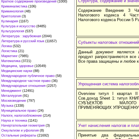
Структура, содержание и значе
Краткое содержание произведений
(1000)
Криминалистика
(106)
Содержание Введение 3 Ча
Криминология
(48)
Налогового кодекса 4 Час
Криптология
(3)
Налогового кодекса России 5 Р
Кулинария
(1167)
Культура и искусство
(8485)
Культурология
(537)
Литература : зарубежная
(2044)
Литература и русский язык
(11657)
Субъекты налоговых отношений
Логика
(532)
Логистика
(21)
Данный документ является 
Маркетинг
(7985)
продукт рапространяются все ав
Математика
(3721)
Все права защищены и любое к
Медицина, здоровье
(10549)
Медицинские науки
(88)
Международное публичное право
(58)
Международное частное право
(36)
Упрощенная система налогообл
Международные отношения
(2257)
Менеджмент
(12491)
Overview титул I квартал II
Металлургия
(91)
Сов.доход Sheet 1: титул 
Москвоведение
(797)
СУБЪЕКТОВ МАЛОГО 
Музыка
(1338)
ПРИМЕНЯЮЩИХ УПРОЩЕННУ
Муниципальное право
(24)
Налоги, налогообложение
(214)
Наука и техника
(1141)
Учет начисления налогов и пл
Начертательная геометрия
(3)
Оккультизм и уфология
(8)
Принятые два федеральны
Остальные рефераты
(21692)