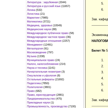
Литература : зарубежная
(2044)
Литература и русский язык
(11657)
Логика
(532)
Логистика
(21)
Маркетинг
(7985)
Зав. кафе
Математика
(3721)
-----------------
Медицина, здоровье
(10549)
Медицинские науки
(88)
Международное публичное право
(58)
Экзаменац
Международное частное право
(36)
НАЛОГОВ
Международные отношения
(2257)
Менеджмент
(12491)
Металлургия
(91)
Билет №
5
Москвоведение
(797)
Музыка
(1338)
Муниципальное право
(24)
Налоги, налогообложение
(214)
Наука и техника
(1141)
Начертательная геометрия
(3)
Оккультизм и уфология
(8)
Остальные рефераты
(21692)
Педагогика
(7850)
Политология
(3801)
Право
(682)
Право, юриспруденция
(2881)
Предпринимательство
(475)
Зав. кафе
Прикладные науки
(1)
-----------------
Промышленность, производство
(7100)