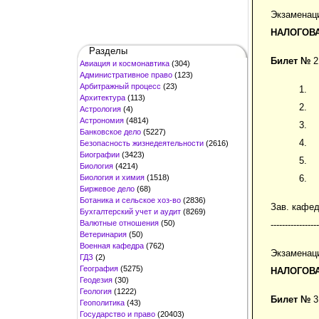
Экзаменац
НАЛОГОВ
Разделы
Билет №
2
Авиация и космонавтика
(304)
Административное право
(123)
Арбитражный процесс
(23)
Архитектура
(113)
Астрология
(4)
Астрономия
(4814)
Банковское дело
(5227)
Безопасность жизнедеятельности
(2616)
Биографии
(3423)
Биология
(4214)
Биология и химия
(1518)
Биржевое дело
(68)
Ботаника и сельское хоз-во
(2836)
Зав. кафе
Бухгалтерский учет и аудит
(8269)
Валютные отношения
(50)
-----------------
Ветеринария
(50)
Военная кафедра
(762)
Экзаменац
ГДЗ
(2)
География
(5275)
НАЛОГОВ
Геодезия
(30)
Геология
(1222)
Билет №
3
Геополитика
(43)
Государство и право
(20403)