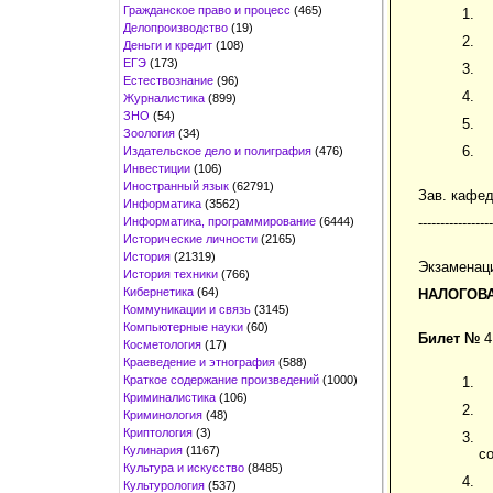
Гражданское право и процесс
(465)
Делопроизводство
(19)
Деньги и кредит
(108)
ЕГЭ
(173)
Естествознание
(96)
Журналистика
(899)
ЗНО
(54)
Зоология
(34)
Издательское дело и полиграфия
(476)
Инвестиции
(106)
Иностранный язык
(62791)
Зав. кафе
Информатика
(3562)
Информатика, программирование
(6444)
-----------------
Исторические личности
(2165)
История
(21319)
Экзаменац
История техники
(766)
Кибернетика
(64)
НАЛОГОВ
Коммуникации и связь
(3145)
Компьютерные науки
(60)
Билет №
4
Косметология
(17)
Краеведение и этнография
(588)
Краткое содержание произведений
(1000)
Криминалистика
(106)
Криминология
(48)
Криптология
(3)
Кулинария
(1167)
с
Культура и искусство
(8485)
Культурология
(537)