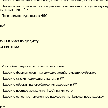
Назовите виды налогов на имущество физических лиц, особенности вз
Назовите налоговые льготы социальной направленности, существующ
тсутствующие в РФ.
Перечислите виды ставок НДС.
дрой
---------------------------------
ионный билет по предмету
АЯ СИСТЕМА
Раскройте сущность налогового механизма.
Назовите формы первичных доходов хозяйствующих субъектов.
Назовите ставки подоходного налога в РФ.
Назовите объекты налогообложения акцизами в РФ.
Назовите порядок исчисления НДС при импорте.
Назовите основные таможенные нарушения по Таможенному кодексу.
дрой