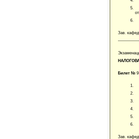
о
Зав. кафе
-----------------
Экзаменац
НАЛОГОВ
Билет №
9
Зав. кафе