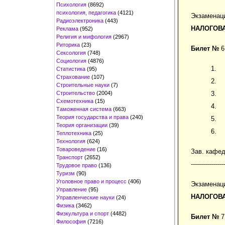
Психология
(8692)
психология, педагогика
(4121)
Экзаменац
Радиоэлектроника
(443)
НАЛОГОВ
Реклама
(952)
Религия и мифология
(2967)
Риторика
(23)
Билет №
6
Сексология
(748)
Социология
(4876)
Статистика
(95)
Страхование
(107)
Строительные науки
(7)
Строительство
(2004)
Схемотехника
(15)
Таможенная система
(663)
Теория государства и права
(240)
Теория организации
(39)
Теплотехника
(25)
Технология
(624)
Товароведение
(16)
Зав. кафе
Транспорт
(2652)
-----------------
Трудовое право
(136)
Туризм
(90)
Уголовное право и процесс
(406)
Экзаменац
Управление
(95)
НАЛОГОВ
Управленческие науки
(24)
Физика
(3462)
Физкультура и спорт
(4482)
Билет №
7
Философия
(7216)