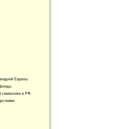
Западной Европы.
 фонды.
й символики в РФ.
рствами.