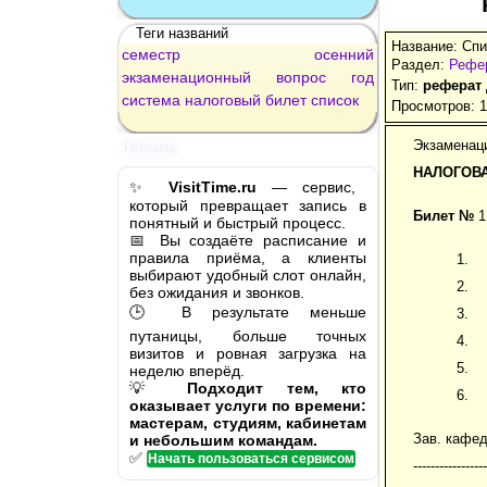
Теги названий
Название: Спи
семестр
осенний
Раздел:
Рефе
экзаменационный
вопрос
год
Тип:
реферат
система
налоговый
билет
список
Просмотров: 
Экзаменац
Реклама
НАЛОГОВ
✨
VisitTime.ru
— сервис,
который превращает запись в
Билет №
1
понятный и быстрый процесс.
📅 Вы создаёте расписание и
правила приёма, а клиенты
выбирают удобный слот онлайн,
без ожидания и звонков.
🕒 В результате меньше
путаницы, больше точных
визитов и ровная загрузка на
неделю вперёд.
💡
Подходит тем, кто
оказывает услуги по времени:
мастерам, студиям, кабинетам
Зав. кафе
и небольшим командам.
✅
Начать пользоваться сервисом
-----------------