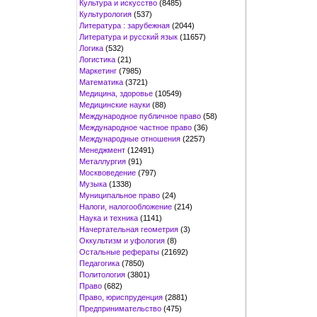
Культура и искусство
(8485)
Культурология
(537)
Литература : зарубежная
(2044)
Литература и русский язык
(11657)
Логика
(532)
Логистика
(21)
Маркетинг
(7985)
Математика
(3721)
Медицина, здоровье
(10549)
Медицинские науки
(88)
Международное публичное право
(58)
Международное частное право
(36)
Международные отношения
(2257)
Менеджмент
(12491)
Металлургия
(91)
Москвоведение
(797)
Музыка
(1338)
Муниципальное право
(24)
Налоги, налогообложение
(214)
Наука и техника
(1141)
Начертательная геометрия
(3)
Оккультизм и уфология
(8)
Остальные рефераты
(21692)
Педагогика
(7850)
Политология
(3801)
Право
(682)
Право, юриспруденция
(2881)
Предпринимательство
(475)