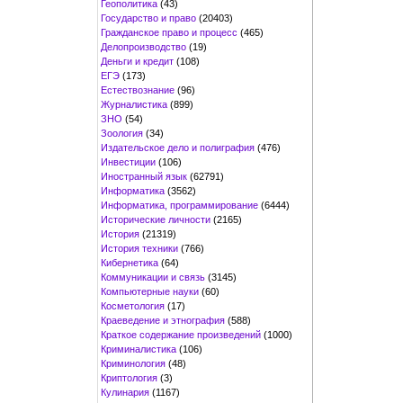
Геополитика
(43)
Государство и право
(20403)
Гражданское право и процесс
(465)
Делопроизводство
(19)
Деньги и кредит
(108)
ЕГЭ
(173)
Естествознание
(96)
Журналистика
(899)
ЗНО
(54)
Зоология
(34)
Издательское дело и полиграфия
(476)
Инвестиции
(106)
Иностранный язык
(62791)
Информатика
(3562)
Информатика, программирование
(6444)
Исторические личности
(2165)
История
(21319)
История техники
(766)
Кибернетика
(64)
Коммуникации и связь
(3145)
Компьютерные науки
(60)
Косметология
(17)
Краеведение и этнография
(588)
Краткое содержание произведений
(1000)
Криминалистика
(106)
Криминология
(48)
Криптология
(3)
Кулинария
(1167)