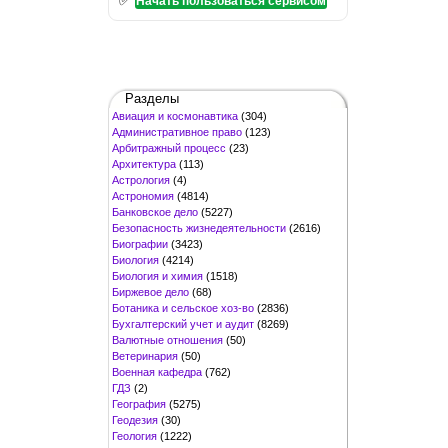
Начать пользоваться сервисом
Разделы
Авиация и космонавтика
(304)
Административное право
(123)
Арбитражный процесс
(23)
Архитектура
(113)
Астрология
(4)
Астрономия
(4814)
Банковское дело
(5227)
Безопасность жизнедеятельности
(2616)
Биографии
(3423)
Биология
(4214)
Биология и химия
(1518)
Биржевое дело
(68)
Ботаника и сельское хоз-во
(2836)
Бухгалтерский учет и аудит
(8269)
Валютные отношения
(50)
Ветеринария
(50)
Военная кафедра
(762)
ГДЗ
(2)
География
(5275)
Геодезия
(30)
Геология
(1222)