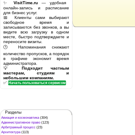
✨
VisitTime.ru
— удобная
онлайн-запись и расписание
для бизнес услуг.
📅 Клиенты сами выбирают
свободное время и
записываются без звонков, а вы
видите всю загрузку в одном
месте, быстро подтверждаете и
переносите визиты.
🕒 Напоминания снижают
количество пропусков, а порядок
в графике экономит время
администратора.
💡
Подходит частным
мастерам, студиям и
небольшим компаниям.
✅
Начать пользоваться сервисом
Разделы
Авиация и космонавтика
(304)
Административное право
(123)
Арбитражный процесс
(23)
Архитектура
(113)