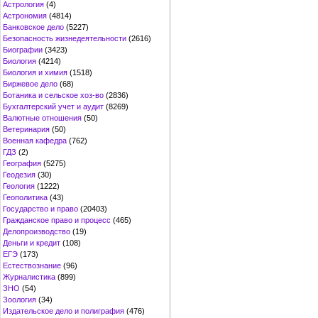
Астрология
(4)
Астрономия
(4814)
Банковское дело
(5227)
Безопасность жизнедеятельности
(2616)
Биографии
(3423)
Биология
(4214)
Биология и химия
(1518)
Биржевое дело
(68)
Ботаника и сельское хоз-во
(2836)
Бухгалтерский учет и аудит
(8269)
Валютные отношения
(50)
Ветеринария
(50)
Военная кафедра
(762)
ГДЗ
(2)
География
(5275)
Геодезия
(30)
Геология
(1222)
Геополитика
(43)
Государство и право
(20403)
Гражданское право и процесс
(465)
Делопроизводство
(19)
Деньги и кредит
(108)
ЕГЭ
(173)
Естествознание
(96)
Журналистика
(899)
ЗНО
(54)
Зоология
(34)
Издательское дело и полиграфия
(476)