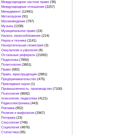
Международное частное право
(36)
Международные отношения
(2257)
Менеджмент
(12491)
Металлургия
(91)
Москвоведение
(797)
Музыка
(1338)
Муниципальное право
(24)
Налоги, налогообложение
(214)
Наука и техника
(1141)
Начертательная геометрия
(3)
Оккультизм и уфология
(8)
Остальные рефераты
(21692)
Педагогика
(7850)
Политология
(3801)
Право
(682)
Право, юриспруденция
(2881)
Предпринимательство
(475)
Прикладные науки
(1)
Промышленность, производство
(7100)
Психология
(8692)
психология, педагогика
(4121)
Радиоэлектроника
(443)
Реклама
(952)
Религия и мифология
(2967)
Риторика
(23)
Сексология
(748)
Социология
(4876)
Статистика
(95)