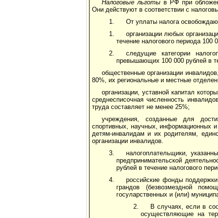
Налоговые льготы
в РФ при обложен
Они действуют в соответствии с налогов
От уплаты налога освобождаю
организации любых организац
течение налогового периода 100 0
следущие категории налого
превышающих 100 000 рублей в те
общественные организации инвалидов,
80%, их региональные и местные отделен
организации, уставной капитал котор
среднесписочная численность инвалидо
труда составляет не менее 25%;
учреждения, созданные для достиж
спортивных, научных, информационных и
детям-инвалидам и их родителям, един
организации инвалидов.
налогоплательщики, указанны
предпринимательской деятельно
рублей в течение налогового пери
российские фонды поддержки 
грандов (безвозмездной помо
госуларственных и (или) муници
В случаях, если в со
осуществляющие на тер