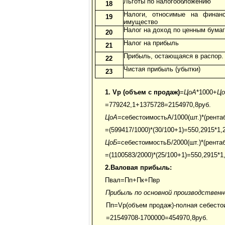
Льготы по налогообложению
18
Налоги, относимые на финанс
19
имущество
Налог на доход по ценным бума
20
Налог на прибыль
21
Прибыль, остающаяся в распор.
22
Чистая прибыль (убытки)
23
1. Vp (объем с продаж)
=
Цо
А
*1000+
Цо
=779242,1+1375728=2154970,8руб.
Цо
А
=себестоимостьА/1000(шт.)*(рент
=(599417/1000)*(30/100+1)=550,2915*1,
Цо
Б
=себестоимостьБ/2000(шт.)*(рента
=(1100583/2000)*(25/100+1)=550,2915*1
2.Валовая прибыль:
Пвал=Пп+Пк+Пвр
Прибыль по основной производствен
Пп=Vp(объем продаж)-полная себесто
=21549708-1700000=454970,8руб.