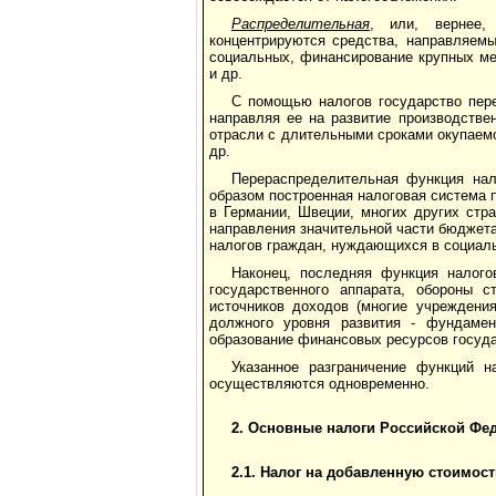
Распределительная
, или, вернее,
концентрируются средства, направляемы
социальных, финансирование крупных ме
и др.
С помощью налогов государство пере
направляя ее на развитие производстве
отрасли с длительными сроками окупаемо
др.
Перераспределительная функция нал
образом построенная налоговая система 
в Германии, Швеции, многих других стр
направления значительной части бюджета
налогов граждан, нуждающихся в социал
Наконец, последняя функция налог
государственного аппарата, обороны 
источников доходов (многие учреждения
должного уровня развития - фундамен
образование финансовых ресурсов госуда
Указанное разграничение функций н
осуществляются одновременно.
2. Основные налоги Российской Фе
2.1. Налог на добавленную стоимост