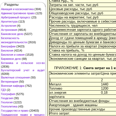
Ставка НДС, %
Разделы
Затраты на зап. части, тыс.руб
Цеховые расходы, тыс.руб
Авиация и космонавтика
(304)
Общезаводские расходы, тыс.руб
Административное право
(123)
Расходы на маркетинг, тыс.руб
Арбитражный процесс
(23)
Прочие расходы, включаемые в себестоим
Архитектура
(113)
Численность трудящихся, чел
Астрология
(4)
Среднемесячная зарплата одного работни
Астрономия
(4814)
Отчисления от зарплаты во внебюджетн
Банковское дело
(5227)
Доход от сдачи помещений в аренду (еже
Безопасность
Дивиденды по ценным бумагам и банковск
жизнедеятельности
(2616)
Налоги из прибыли за квартал (первоочер
Биографии
(3423)
Ставка на прибыль, %
Биология
(4214)
Ставка налога на доход по ценным бумаг
Биология и химия
(1518)
Экономические санкции за квартал, тыс.р
Биржевое дело
(68)
Ботаника и сельское хоз-во
(2836)
ПРИЛОЖЕНИЕ 1:
Смета затрат на 1 к
Бухгалтерский учет и аудит
Экономические элементы затрат
Цена при
(8269)
Валютные отношения
(50)
1
2
Ветеринария
(50)
Металл
1440
Военная кафедра
(762)
Топливо
1200
ГДЗ
(2)
эл.энергия
0,18
География
(5275)
зар/плата
Геодезия
(30)
Отчисления во внебюджетные фонды
Геология
(1222)
Амортизация : здания машины
Геополитика
(43)
прочие производственные расходы
Государство и право
(20403)
Итого затрат:
Гражданское право и процесс