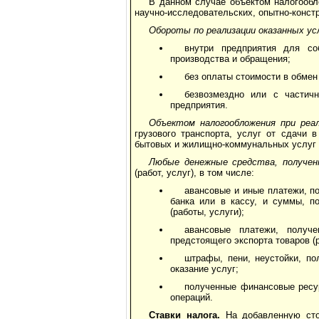
В данном случае объектом налогообл
научно-исследовательских, опытно-констр
Обороты по реализации оказанных ус
внутри предприятия для со
производства и обращения;
без оплаты стоимости в обмен 
безвозмездно или с частич
предприятия.
Объектом налогообложения при реал
грузового транспорта, услуг от сдачи 
бытовых и жилищно-коммунальных услуг и
Любые денежные средства, получен
(работ, услуг), в том числе:
авансовые и иные платежи, по
банка или в кассу, и суммы, п
(работы, услуги);
авансовые платежи, получ
предстоящего экспорта товаров (р
штрафы, пени, неустойки, по
оказание услуг;
полученные финансовые ресур
операций.
Ставки налога.
На добавленную сто