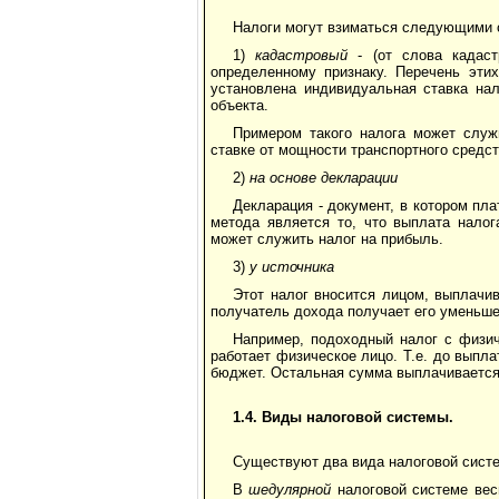
Налоги могут взиматься следующими 
1)
кадастровый
- (от слова кадас
определенному признаку. Перечень этих
установлена индивидуальная ставка нал
объекта.
Примером такого налога может служ
ставке от мощности транспортного средст
2)
на основе декларации
Декларация - документ, в котором пла
метода является то, что выплата нало
может служить налог на прибыль.
3)
у источника
Этот налог вносится лицом, выплачи
получатель дохода получает его уменьше
Например, подоходный налог с физич
работает физическое лицо. Т.е. до выпл
бюджет. Остальная сумма выплачивается
1.4. Виды налоговой системы.
Существуют два вида налоговой сист
В
шедyлярной
налоговой системе вес