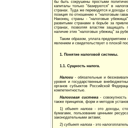
бы быть сокрушены простыми политичес
капиталы только "базируются" в налог
странах. Туда же переводятся и доходы 
позиция по отношению к "налоговым гава
Наконец, страны - "налоговые убежища
развитыми странами в борьбе за привле
странах, позволяя властям защищать 
наличие этих "налоговых убежищ" за руб
Таким образом, уплата предприятием 
явлением и свидетельствует о плохой по
1. Понятие налоговой системы.
1.1. Сущность налога.
Налоги
- обязательные и безэквива
уровня и государственные внебюджетны
органов субъектов Российской Федерац
компетентностью.
Налоговая система
- совокупность
также принципов, форм и методов установ
1)
объект налога
- это доходы, сто
бумагами, пользование ценными ресурс
законодательными актами;
2)
субъект налога
- это налогоплател