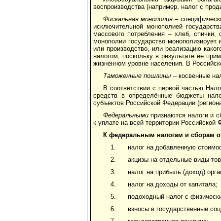
воспроизводства (например, налог с прод
Фискальная монополия
– специфически
исключительной монополией государства
массового потребления – хлеб, спички,
монополии государство монополизирует и
или производство, или реализацию како
налогом, поскольку в результате ее при
жизненном уровне населения. В Российск
Таможенные пошлины
– косвенные на
В соответствии с первой частью Нало
средств в определённые бюджеты нало
субъектов Российской Федерации (региона
Федеральными
признаются налоги и с
к уплате на всей территории Российской 
К федеральным налогам и сборам о
налог на добавленную стоимос
акцизы на отдельные виды тов
налог на прибыль (доход) орга
налог на доходы от капитала;
подоходный налог с физически
взносы в государственные со