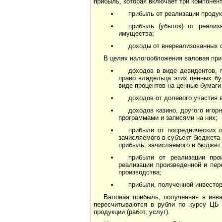
прибыль, которая включает три компонент
прибыль от реализации продукц
прибыль (убыток) от реализ
имущества;
доходы от внереализованных 
В целях налогообложения валовая пр
доходов в виде девидентов,
право владельца этих ценных бу
виде процентов на ценные бумаги
доходов от долевого участия 
доходов казино, другого игор
программами и записями на них;
прибыли от посреднических о
зачисляемого в субъект бюджета 
прибыль, зачисляемого в бюджет
прибыли от реализации прои
реализации произведенной и пер
производства;
прибыли, полученной инвестор
Валовая прибыль, полученная в инв
пересчитываются в рубли по курсу ЦБ 
продукции (работ, услуг).