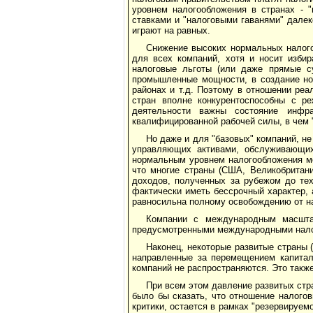
уровнем налогообложения в странах - 
ставками и "налоговыми гаванями" далек
играют на равных.
Снижение высоких нормальных налого
для всех компаний, хотя и носит избир
налоговые льготы (или даже прямые су
промышленные мощности, в создание нов
районах и т.д. Поэтому в отношении ре
стран вполне конкурентоспособны с ре
деятельности важны состояние инфра
квалифицированной рабочей силы, в чем 
Но даже и для "базовых" компаний, н
управляющих активами, обслуживающих
нормальным уровнем налогообложения мож
что многие страны (США, Великобритани
доходов, полученных за рубежом до тех
фактически иметь бессрочный характер, 
равносильна полному освобождению от н
Компании с международным масшта
предусмотренными международными налог
Наконец, некоторые развитые страны 
направленные за перемещением капитало
компаний не распространяются. Это так
При всем этом давление развитых стра
было бы сказать, что отношение налого
критики, остается в рамках "резервируем