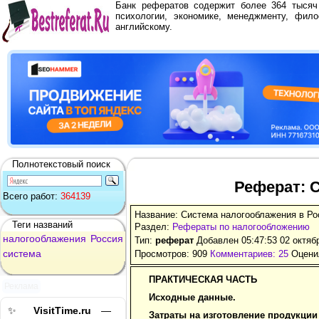
Банк рефератов содержит более 364 тыся
психологии, экономике, менеджменту, фило
английскому.
Полнотекстовый поиск
Реферат: 
Всего работ:
364139
Название: Система налогооблажения в Ро
Теги названий
Раздел:
Рефераты по налогообложению
налогооблажения
Россия
Тип:
реферат
Добавлен 05:47:53 02 октяб
система
Просмотров: 909
Комментариев: 25
Оценил
ПРАКТИЧЕСКАЯ ЧАСТЬ
Реклама
Исходные данные.
✨
VisitTime.ru
—
Затраты на изготовление продукции 