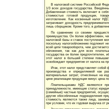
В налоговой системе Российской Фед
1/3 всех доходов государства. Введённ
Добавленная стоимость включает в себя
стоимостью гото­вой продукции, тов
изготовление. Как косвенный налог НДС
затрагивает доходность предпринимателя
лишь сборщиком. Кроме того, в добавлен
По сравнению со своими предшест
преимущества. Он более эффективен, чем
налоговой базы и ставок поступления мо
поскольку налогообложению подлежит не 
всей цепи товарооборота, чем достигает
обложения, так как для всех платель
государства он более предпочтителен, и
этот налог в большей степени повышает
освобождает предприятие от налога на п
Итак, этот налог представляет собой
производства и определяемой как ра
материальных затрат, отнесённых на из
цене реализации продукции минус цена п
Плательщиками НДС являются
пре
принадлежности, имеющие статус юриди­
(семейные) частные предприятия, осуще
другие обособленные подразделения пре
стоимость являются также лица, занима
при условии, что их годовая выручка от р