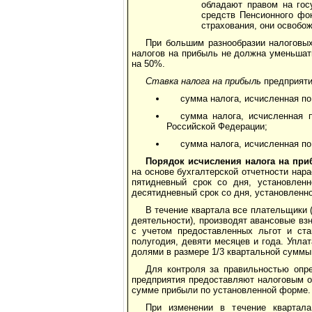
обладают правом на гос
средств Пенсионного фо
страхования, они освобо
При большим разнообразии налоговы
налогов на прибыль не должна уменьшат
на 50%.
Ставка налога на прибыль
предприяти
сумма налога, исчисленная по
сумма налога, исчисленная п
Российской Федерации;
сумма налога, исчисленная по
Порядок исчисления налога на при
на основе бухгалтерской отчетности нар
пятидневный срок со дня, установленн
десятидневный срок со дня, установленно
В течение квартала все плательщики
деятельности), производят авансовые в
с учетом предоставленных льгот и ста
полугодия, девяти месяцев и года. Упла
долями в размере 1/3 квартальной суммы
Для контроля за правильностью опр
предприятия предоставляют налоговым о
сумме прибыли по установленной форме.
При изменении в течение квартал