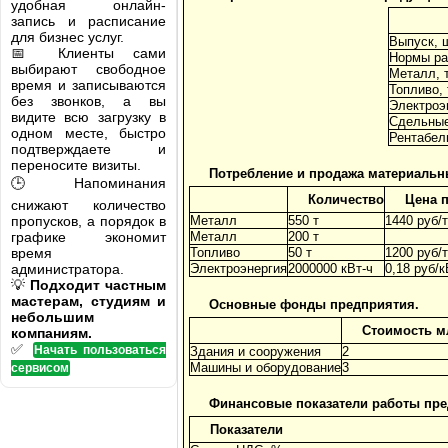
удобная онлайн-
запись и расписание
для бизнес услуг.
Выпуск, 
📅 Клиенты сами
Нормы ра
выбирают свободное
Металл, 
время и записываются
Топливо, 
без звонков, а вы
Электроэн
видите всю загрузку в
Сдельные
одном месте, быстро
Рентабель
подтверждаете и
переносите визиты.
Потребление и продажа материальных
🕒 Напоминания
Количество
Цена 
снижают количество
пропусков, а порядок в
Металл
550 т
1440 руб/т
графике экономит
Металл
200 т
время
Топливо
50 т
1200 руб/т
администратора.
Электроэнергия
2000000 кВт-ч
0,18 руб/к
💡
Подходит частным
мастерам, студиям и
Основные фонды предприятия.
небольшим
Стоимость м
компаниям.
✅
Начать пользоваться
Здания и сооружения
2
Машины и оборудование
3
сервисом
Финансовые показатели работы пре
Показатели