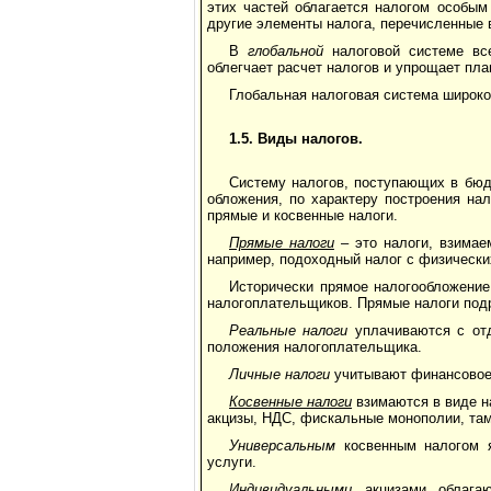
этих частей облагается налогом особым
другие элементы налога, перечисленные 
В
глобальной
налоговой системе вс
облегчает расчет налогов и упрощает пл
Глобальная налоговая система широко
1.5. Виды налогов.
Систему налогов, поступающих в бюд
обложения, по характеру построения на
прямые и косвенные налоги.
Прямые налоги
– это налоги, взимае
например, подоходный налог с физических
Исторически прямое налогообложение
налогоплательщиков. Прямые налоги под
Реальные налоги
уплачиваются с отд
положения налогоплательщика.
Личные налоги
учитывают финансовое 
Косвенные налоги
взимаются в виде на
акцизы, НДС, фискальные монополии, та
Универсальным
косвенным налогом я
услуги.
Индивидуальными
акцизами облагаю