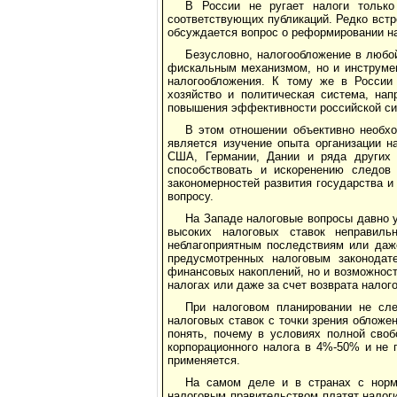
В России не ругает налоги только
соответствующих публикаций. Редко встре
обсуждается вопрос о реформировании н
Безусловно, налогообложение в любой
фискальным механизмом, но и инструмен
налогообложения. К тому же в России 
хозяйство и политическая система, нап
повышения эффективности российской си
В этом отношении объективно необх
является изучение опыта организации н
США, Германии, Дании и ряда других г
способствовать и искоренению следов 
закономерностей развития государства 
вопросу.
На Западе налоговые вопросы давно 
высоких налоговых ставок неправиль
неблагоприятным последствиям или даже
предусмотренных налоговым законодат
финансовых накоплений, но и возможност
налогах или даже за счет возврата налог
При налоговом планировании не сле
налоговых ставок с точки зрения обложе
понять, почему в условиях полной сво
корпорационного налога в 4%-50% и не п
применяется.
На самом деле и в странах с норм
налоговым правительством платят налог