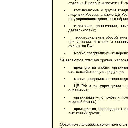
отдельный баланс и расчетный (т
коммерческие и другие креди
лицензии России, а также ЦБ Рос
регулированием денежного обращ
страховые организации, п
деятельностью;
территориальные обособленны
при условии, что они и основн
субъектов РФ;
малые предприятия, не переш
Не являются плательщиками
налога 
предприятия любых организа
охотохозяйственную продукцию;
малые предприятия, перешедш
ЦБ РФ и его учреждения – п
обращения;
организации – по прибыли, по
игорный бизнес);
предприятия, переведенные в 
вмененный доход.
Объектом налогообложения
является 