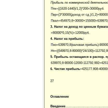
Прибыль по коммерческой деятельно
Ппк=((1620-1440)/1,2)*200=30000руб.
Пвр=(3*30000(доход от сд.)/1,2)+8000
Пвал=454970,8+30000+155000=639970,
3. Налог на доход по ценным бумага
=80000*0,15(%)=12000руб.
4. Налог на прибыль:
Пно=639970,8(валовая прибыль)-90000
Нп=((549970,8-80000)*24/100)=112792,9
5. Прибыль остающаяся в распор. п
639970,8-90000-12000-112792.992=4251
6. Чистая прибыль
=425177.808-40000
27
Оглавление
Введение
……………………………………