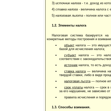
3)
источник налога
- т.е. доход из кот
4)
ставка налога
- величина налога с 
5)
налоговая льгота
-
полное или част
1.2. Элементы налога
Налоговая система базируется на 
конкретные методы построения и взимания
объект
налога — это имуществ
базой для исчисления налога;
субъект
налога — это налого
соответствии с законодательство
источник
налога, то есть дохо
ставка налога
— величина нал
твердой ставки, либо в виде проц
налоговая льгота
— полное или
срок уплаты
налога — срок в 
за его нарушение, не зависимо о
правила исчисления и порядок
1.3. Способы взимания.