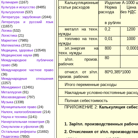
Кулинария
(1167)
Калькуляционные
Изделие А-1000 ш
статьи расходов
Норма
Цена
Культура и искусство
(8485)
расхода
без НДС
Культурология
(537)
Литература : зарубежная
(2044)
Литература и русский язык
в рублях
(11657)
металл на техн.
0,2
1200
Логика
(532)
нужды
Логистика
(21)
топливо на техн.
0,01
1000
Маркетинг
(7985)
нужды
Математика
(3721)
эл.энергия на
800
0,000
Медицина, здоровье
(10549)
техн. нужды
Медицинские науки
(88)
80
з/пл. произв.
Международное публичное
рабочих
право
(58)
Международное частное право
отчисл. от з/пл.
80*0,385*1000
(36)
произв. рабочих
Международные отношения
(2257)
Итого переменные расходы
Менеджмент
(12491)
Металлургия
(91)
Накладные условно-постоянные расх
Москвоведение
(797)
Полная себестоимость
Музыка
(1338)
ПРИЛОЖЕНИЕ 2:
Калькуляция себес
Муниципальное право
(24)
Налоги, налогообложение
(214)
Наука и техника
(1141)
Начертательная геометрия
(3)
1. Зар/пл. производственных рабоч
Оккультизм и уфология
(8)
2. Отчисления от з/пл. производств
Остальные рефераты
(21692)
Педагогика
(7850)