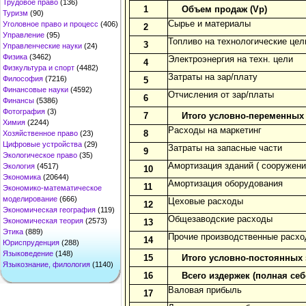
Трудовое право
(136)
1
Объем продаж (Vp)
Туризм
(90)
Сырье и материалы
Уголовное право и процесс
(406)
2
Управление
(95)
Топливо на технологические цел
3
Управленческие науки
(24)
Физика
(3462)
Электроэнергия на техн. цели
4
Физкультура и спорт
(4482)
Затраты на зар/плату
Философия
(7216)
5
Финансовые науки
(4592)
Отчисления от зар/платы
6
Финансы
(5386)
Фотография
(3)
7
Итого условно-переменных 
Химия
(2244)
Расходы на маркетинг
8
Хозяйственное право
(23)
Цифровые устройства
(29)
Затраты на запасные части
9
Экологическое право
(35)
Амортизация зданий ( сооружени
Экология
(4517)
10
Экономика
(20644)
Амортизация оборудования
11
Экономико-математическое
моделирование
(666)
Цеховые расходы
12
Экономическая география
(119)
Общезаводские расходы
Экономическая теория
(2573)
13
Этика
(889)
Прочие производственные расх
14
Юриспруденция
(288)
Языковедение
(148)
15
Итого условно-постоянных 
Языкознание, филология
(1140)
16
Всего издержек (полная се
Валовая прибыль
17