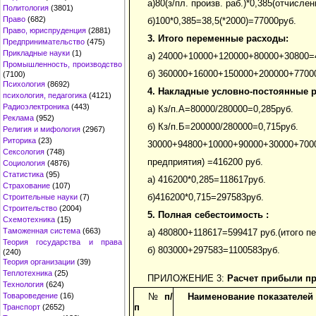
а)80(з/пл. произв. раб.)*0,385(отчисл
Политология
(3801)
Право
(682)
б)100*0,385=38,5(*2000)=77000руб.
Право, юриспруденция
(2881)
3. Итого переменные расходы:
Предпринимательство
(475)
Прикладные науки
(1)
а) 24000+10000+120000+80000+30800=4
Промышленность, производство
б) 360000+16000+150000+200000+77000
(7100)
Психология
(8692)
4. Накладные условно-постоянные 
психология, педагогика
(4121)
Радиоэлектроника
(443)
а) Кз/п.А=80000/280000=0,285руб.
Реклама
(952)
б) Кз/п.Б=200000/280000=0,715руб.
Религия и мифология
(2967)
Риторика
(23)
30000+94800+10000+90000+30000+7000
Сексология
(748)
предприятия) =416200 руб.
Социология
(4876)
Статистика
(95)
а) 416200*0,285=118617руб.
Страхование
(107)
б)416200*0,715=297583руб.
Строительные науки
(7)
Строительство
(2004)
5. Полная себестоимость :
Схемотехника
(15)
Таможенная система
(663)
а) 480800+118617=599417 руб.(итого 
Теория государства и права
б) 803000+297583=1100583руб.
(240)
Теория организации
(39)
Теплотехника
(25)
ПРИЛОЖЕНИЕ 3:
Расчет прибыли пр
Технология
(624)
Товароведение
(16)
№
п/
Наименование показателей
п
Транспорт
(2652)