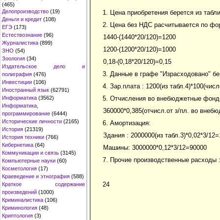
(465)
Делопроизводство
(19)
1. Цена приобретения берется из табл
Деньги и кредит
(108)
2. Цена без НДС расчитывается по фо
ЕГЭ
(173)
Естествознание
(96)
1440-(1440*20/120)=1200
Журналистика
(899)
1200-(1200*20/120)=1000
ЗНО
(54)
Зоология
(34)
0,18-(0,18*20/120)=0,15
Издательское дело и
3. Данные в графе "Израсходовано" бе
полиграфия
(476)
Инвестиции
(106)
4. Зар.плата : 1200(из табл.4)*100(чи
Иностранный язык
(62791)
Информатика
(3562)
5. Отчисления во внебюджетные фонд
Информатика,
360000*0,385(отчисл.от з/пл. во внебю
программирование
(6444)
Исторические личности
(2165)
6. Амортизация:
История
(21319)
Здания : 2000000(из табл.3)*0,02*3/12
История техники
(766)
Кибернетика
(64)
Машины: 3000000*0,12*3/12=90000
Коммуникации и связь
(3145)
7. Прочие производственные расходы :(
Компьютерные науки
(60)
Косметология
(17)
Краеведение и этнография
(588)
24
Краткое содержание
произведений
(1000)
Криминалистика
(106)
Криминология
(48)
Криптология
(3)