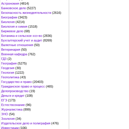
Астрономия
(4814)
Банковское дело
(5227)
Безопасность жизнедеятельности
(2616)
Биографии
(3423)
Биология
(4214)
Биология и химия
(1518)
Биржевое дело
(68)
Ботаника и сельское хоз-во
(2836)
Бухгалтерский учет и аудит
(8269)
Валютные отношения
(50)
Ветеринария
(50)
Военная кафедра
(762)
ГДЗ
(2)
География
(5275)
Геодезия
(30)
Геология
(1222)
Геополитика
(43)
Государство и право
(20403)
Гражданское право и процесс
(465)
Делопроизводство
(19)
Деньги и кредит
(108)
ЕГЭ
(173)
Естествознание
(96)
Журналистика
(899)
ЗНО
(54)
Зоология
(34)
Издательское дело и полиграфия
(476)
Инвестиции
(106)