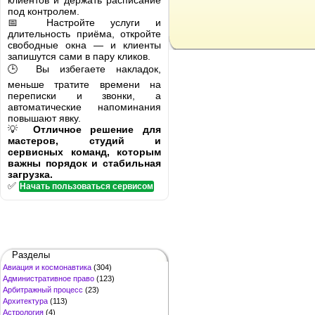
клиентов и держать расписание
под контролем.
📅 Настройте услуги и
длительность приёма, откройте
свободные окна — и клиенты
запишутся сами в пару кликов.
🕒 Вы избегаете накладок,
меньше тратите времени на
переписки и звонки, а
автоматические напоминания
повышают явку.
💡
Отличное решение для
мастеров, студий и
сервисных команд, которым
важны порядок и стабильная
загрузка.
✅
Начать пользоваться сервисом
Разделы
Авиация и космонавтика
(304)
Административное право
(123)
Арбитражный процесс
(23)
Архитектура
(113)
Астрология
(4)