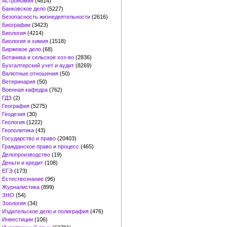
Астрономия
(4814)
Банковское дело
(5227)
Безопасность жизнедеятельности
(2616)
Биографии
(3423)
Биология
(4214)
Биология и химия
(1518)
Биржевое дело
(68)
Ботаника и сельское хоз-во
(2836)
Бухгалтерский учет и аудит
(8269)
Валютные отношения
(50)
Ветеринария
(50)
Военная кафедра
(762)
ГДЗ
(2)
География
(5275)
Геодезия
(30)
Геология
(1222)
Геополитика
(43)
Государство и право
(20403)
Гражданское право и процесс
(465)
Делопроизводство
(19)
Деньги и кредит
(108)
ЕГЭ
(173)
Естествознание
(96)
Журналистика
(899)
ЗНО
(54)
Зоология
(34)
Издательское дело и полиграфия
(476)
Инвестиции
(106)