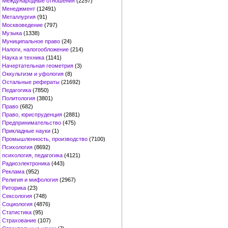
Международные отношения
(2257)
Менеджмент
(12491)
Металлургия
(91)
Москвоведение
(797)
Музыка
(1338)
Муниципальное право
(24)
Налоги, налогообложение
(214)
Наука и техника
(1141)
Начертательная геометрия
(3)
Оккультизм и уфология
(8)
Остальные рефераты
(21692)
Педагогика
(7850)
Политология
(3801)
Право
(682)
Право, юриспруденция
(2881)
Предпринимательство
(475)
Прикладные науки
(1)
Промышленность, производство
(7100)
Психология
(8692)
психология, педагогика
(4121)
Радиоэлектроника
(443)
Реклама
(952)
Религия и мифология
(2967)
Риторика
(23)
Сексология
(748)
Социология
(4876)
Статистика
(95)
Страхование
(107)