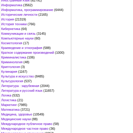
Иностранный язык
(62791)
Информатика
(3562)
Информатика, программирование
(6444)
Исторические личности
(2165)
История
(21319)
История техники
(766)
Кибернетика
(64)
Коммуникации и связь
(3145)
Компьютерные науки
(60)
Косметология
(17)
Краеведение и этнография
(588)
Краткое содержание произведений
(1000)
Криминалистика
(106)
Криминология
(48)
Криптология
(3)
Кулинария
(1167)
Культура и искусство
(8485)
Культурология
(537)
Литература : зарубежная
(2044)
Литература и русский язык
(11657)
Логика
(532)
Логистика
(21)
Маркетинг
(7985)
Математика
(3721)
Медицина, здоровье
(10549)
Медицинские науки
(88)
Международное публичное право
(58)
Международное частное право
(36)