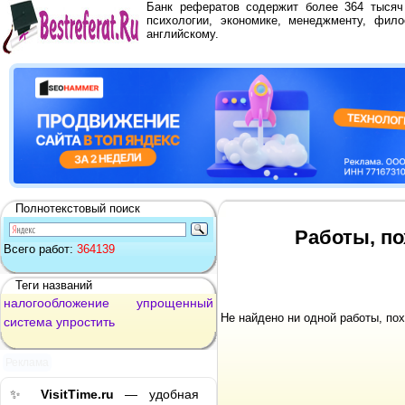
Банк рефератов содержит более 364 тыся
психологии, экономике, менеджменту, фило
английскому.
Полнотекстовый поиск
Работы, по
Всего работ:
364139
Теги названий
налогообложение
упрощенный
Не найдено ни одной работы, по
система
упростить
Реклама
✨
VisitTime.ru
— удобная