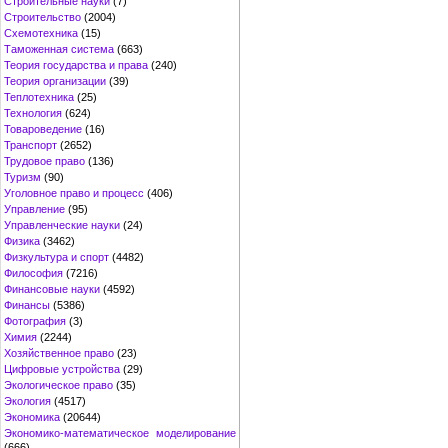
Строительные науки
(7)
Строительство
(2004)
Схемотехника
(15)
Таможенная система
(663)
Теория государства и права
(240)
Теория организации
(39)
Теплотехника
(25)
Технология
(624)
Товароведение
(16)
Транспорт
(2652)
Трудовое право
(136)
Туризм
(90)
Уголовное право и процесс
(406)
Управление
(95)
Управленческие науки
(24)
Физика
(3462)
Физкультура и спорт
(4482)
Философия
(7216)
Финансовые науки
(4592)
Финансы
(5386)
Фотография
(3)
Химия
(2244)
Хозяйственное право
(23)
Цифровые устройства
(29)
Экологическое право
(35)
Экология
(4517)
Экономика
(20644)
Экономико-математическое моделирование
(666)