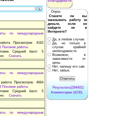
Благодарности
Опрос
Станете ли вы
заказывать работу за
деньги, если не
найдете ее в
Интернете?
раты по международным
Да, в любом случае.
работа Просмотров: 4162
Да, но только в
1
Похожие работы
случае крайней
необходимости.
ловек Средний балл: 5
Возможно, в
тно
Скачать
зависимости от
цены.
Нет, напишу его сам.
Нет, забью.
раты по международным
 работа Просмотров: 4664
3
Похожие работы
Результаты(294402)
ловек Средний балл: 5
Комментарии (4230)
тно
Скачать
раты по международным