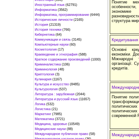
Понятие ме
Иностранный язык
(62791)
особенности
Информатика
(3562)
экономике 
Информатика, программирование
(6444)
разновидност
Исторические личности
(2165)
структура мир
История
(21319)
История техники
(766)
Кибернетика
(64)
Коммуникации и связь
(3145)
Кредитування 
Компьютерные науки
(60)
Основні кре
Косметология
(17)
економіки. До
Краеведение и этнография
(588)
Міжнародні 
Краткое содержание произведений
(1000)
організації. С
Криминалистика
(106)
кредитів.
Криминология
(48)
Криптология
(3)
Кулинария
(1167)
Культура и искусство
(8485)
Международны
Культурология
(537)
Литература : зарубежная
(2044)
Понятие поли
Литература и русский язык
(11657)
трансформаци
Логика
(532)
политическ
Логистика
(21)
политических
Маркетинг
(7985)
современной 
Математика
(3721)
Медицина, здоровье
(10549)
Медицинские науки
(88)
Международное публичное право
(58)
Международны
Международное частное право
(36)