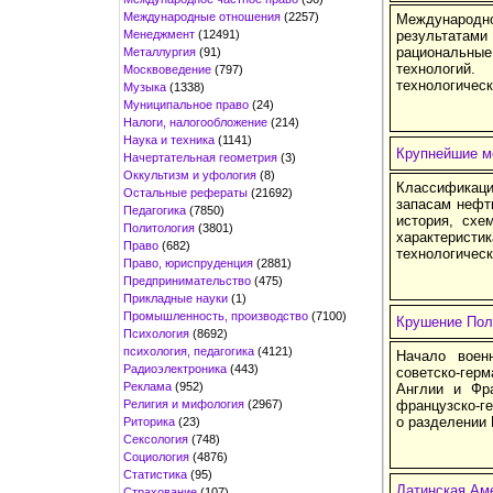
Международные отношения
(2257)
Международно
Менеджмент
(12491)
результатами
рациональны
Металлургия
(91)
технологи
Москвоведение
(797)
технологическ
Музыка
(1338)
Муниципальное право
(24)
Налоги, налогообложение
(214)
Наука и техника
(1141)
Крупнейшие м
Начертательная геометрия
(3)
Оккультизм и уфология
(8)
Классификац
Остальные рефераты
(21692)
запасам нефт
Педагогика
(7850)
история, схе
Политология
(3801)
характерист
Право
(682)
технологическ
Право, юриспруденция
(2881)
Предпринимательство
(475)
Прикладные науки
(1)
Промышленность, производство
(7100)
Крушение По
Психология
(8692)
психология, педагогика
(4121)
Начало воен
Радиоэлектроника
(443)
советско-гер
Реклама
(952)
Англии и Фра
Религия и мифология
(2967)
французско-г
о разделении
Риторика
(23)
Сексология
(748)
Социология
(4876)
Статистика
(95)
Латинская Ам
Страхование
(107)