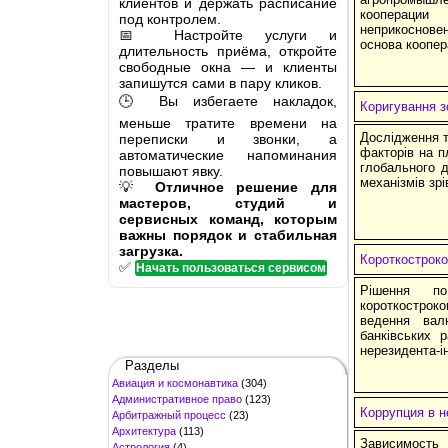
клиентов и держать расписание
кооперации
под контролем.
неприкосновен
📅 Настройте услуги и
основа коопер
длительность приёма, откройте
свободные окна — и клиенты
запишутся сами в пару кликов.
🕒 Вы избегаете накладок,
Коригування з
меньше тратите времени на
Дослідження т
переписки и звонки, а
факторів на п
автоматические напоминания
глобального 
повышают явку.
механізмів зр
💡
Отличное решение для
мастеров, студий и
сервисных команд, которым
важны порядок и стабильная
загрузка.
Короткостроко
✅
Начать пользоваться сервисом
Рішення по
короткостроко
ведення вал
банківських 
нерезидента-і
Разделы
Авиация и космонавтика
(304)
Административное право
(123)
Коррупция в 
Арбитражный процесс
(23)
Архитектура
(113)
Зависимость
Астрология
(4)