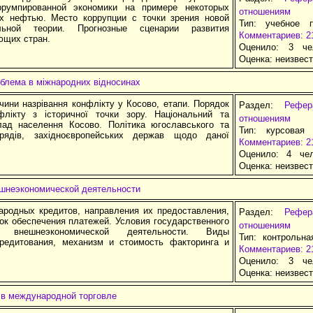
ррумпированной экономики на примере некоторых
отношениям
ых нефтью. Место коррупции с точки зрения новой
Тип: учебное 
альной теории. Прогнозные сценарии развития
Комментариев: 2
щих стран.
Оценило: 3 че
Оценка:
неизвес
блема в міжнародних відносинах
чини назрівання конфлікту у Косово, етапи. Порядок
Раздел:
Рефе
флікту з історичної точки зору. Національний та
отношениям
клад населення Косово. Політика югославського та
Тип: курсовая
урядів, західноєвропейських держав щодо даної
Комментариев: 2
Оценило: 4 че
Оценка:
неизвес
ешнеэкономической деятельности
родных кредитов, направления их предоставления,
Раздел:
Рефе
ок обеспечения платежей. Условия государственного
отношениям
ия внешнеэкономической деятельности. Виды
Тип: контрольна
кредитования, механизм и стоимость факторинга и
Комментариев: 2
Оценило: 3 че
Оценка:
неизвес
 в международной торговле