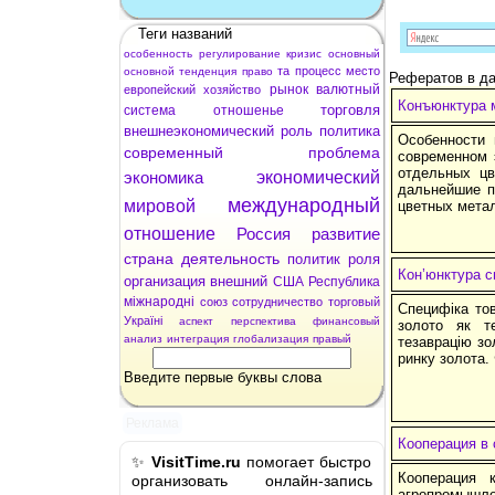
Теги названий
особенность
регулирование
кризис
основный
та
процесс
место
основной
тенденция
право
Рефератов в да
рынок
валютный
европейский
хозяйство
Конъюнктура 
торговля
система
отношенье
внешнеэкономический
роль
политика
Особенности 
современный
проблема
современном 
отдельных цв
экономика
экономический
дальнейшие п
международный
мировой
цветных мета
отношение
Россия
развитие
страна
деятельность
политик
роля
Кон’юнктура с
организация
внешний
США
Республика
міжнародні
союз
сотрудничество
торговый
Специфіка тов
Україні
аспект
перспектива
финансовый
золото як те
анализ
интеграция
глобализация
правый
тезаврацію зо
ринку золота. 
Введите первые буквы слова
Реклама
Кооперация в 
✨
VisitTime.ru
помогает быстро
Кооперация 
организовать онлайн-запись
агропромышле