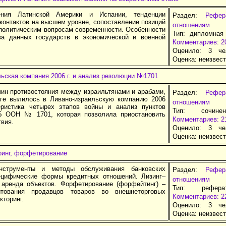
ения Латинской Америки и Испании, тенденции
Раздел:
Рефе
контактов на высшем уровне, сопоставление позиций
отношениям
политическим вопросам современности. Особенности
Тип: дипломная
ва данных государств в экономической и военной
Комментариев: 2
Оценило: 3 че
Оценка:
неизвес
ьская компания 2006 г. и анализ резолюции №1701
чин противостояния между израильтянами и арабами,
Раздел:
Рефе
оге вылилось в Ливано-израильскую компанию 2006
отношениям
еристика четырех этапов войны и анализ пунктов
Тип: сочине
Б ООН № 1701, которая позволила приостановить
Комментариев: 2
вия.
Оценило: 3 че
Оценка:
неизвес
ринг, форфетирование
нструменты и методы обслуживания банковских
Раздел:
Рефе
ецифические формы кредитных отношений. Лизинг–
отношениям
 аренда объектов. Форфетирование (форфейтинг) –
Тип: рефер
тования продавцов товаров во внешнеторговых
Комментариев: 2
кторинг.
Оценило: 3 че
Оценка:
неизвес