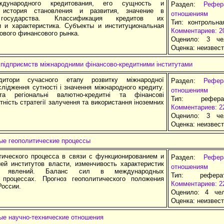
ждународного кредитования, его сущность и
Раздел:
Рефе
, история становления и развития, значение в
отношениям
государства. Классификация кредитов их
Тип: контрольна
и и характеристика. Субъекты и институциональная
Комментариев: 2
ового финансового рынка.
Оценило: 3 че
Оценка:
неизвес
підприємств міжнародними фінансово-кредитними інститутами
дитори сучасного етапу розвитку міжнародної
Раздел:
Рефе
слідження сутності і значення міжнародного кредиту.
отношениям
та регіональні валютно-кредитні та фінансові
Тип: рефер
утність стратегії залучення та використання іноземних
Комментариев: 2
Оценило: 3 че
Оценка:
неизвес
е геополитические процессы
тического процесса в связи с функционированием и
Раздел:
Рефе
ей институтов власти, изменчивость характеристик
отношениям
их явлений. Баланс сил в международных
Тип: рефер
 процессах. Прогноз геополитического положения
Комментариев: 2
России.
Оценило: 4 че
Оценка:
неизвес
е научно-технические отношения