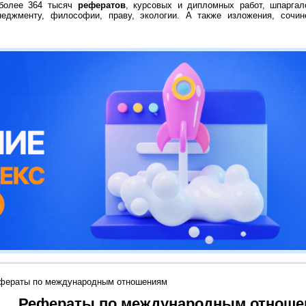
 более 364 тысяч
рефератов
, курсовых и дипломных работ, шпаргал
неджменту, философии, праву, экологии. А также изложения, сочин
фераты по международным отношениям
Рефераты по международным отнош