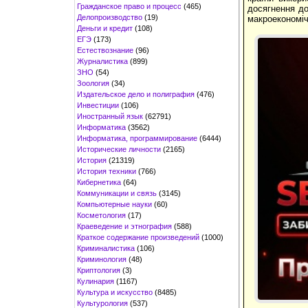
Гражданское право и процесс
(465)
досягнення до
Делопроизводство
(19)
макроекономіч
Деньги и кредит
(108)
ЕГЭ
(173)
Естествознание
(96)
Журналистика
(899)
ЗНО
(54)
Зоология
(34)
Издательское дело и полиграфия
(476)
Инвестиции
(106)
Иностранный язык
(62791)
Информатика
(3562)
Информатика, программирование
(6444)
Исторические личности
(2165)
История
(21319)
История техники
(766)
Кибернетика
(64)
Коммуникации и связь
(3145)
Компьютерные науки
(60)
Косметология
(17)
Краеведение и этнография
(588)
Краткое содержание произведений
(1000)
Криминалистика
(106)
Криминология
(48)
Криптология
(3)
Кулинария
(1167)
Культура и искусство
(8485)
Культурология
(537)