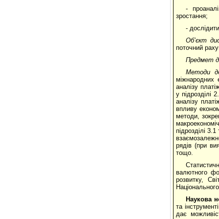
- проанал
зростання;
- дослідит
Об’єкт ди
поточний раху
Предмет д
Методи до
міжнародних е
аналізу платі
у підрозділі 
аналізу платі
впливу економ
методи, зокре
макроекономіч
підрозділі 3.1
взаємозалежнос
рядів (при ви
тощо.
Статистичн
валютного фон
розвитку, Сві
Національного 
Наукова н
та інструмент
дає можливіс