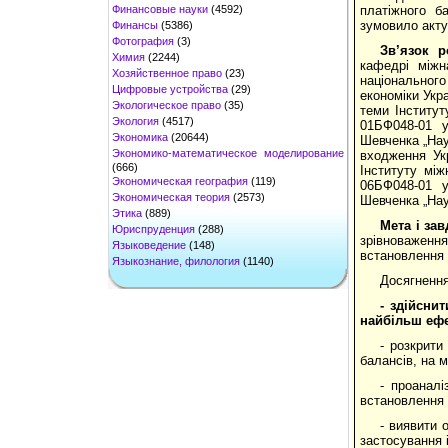
Финансовые науки
(4592)
платіжного б
зумовило акту
Финансы
(5386)
Фотография
(3)
Зв’язок 
Химия
(2244)
кафедрі міжн
Хозяйственное право
(23)
національного
Цифровые устройства
(29)
економіки Укр
Экологическое право
(35)
теми Інститут
Экология
(4517)
01БФ048-01 у
Экономика
(20644)
Шевченка „Наук
Экономико-математическое моделирование
входження Ук
(666)
Інституту між
Экономическая география
(119)
06БФ048-01 у
Экономическая теория
(2573)
Шевченка „Нау
Этика
(889)
Мета і за
Юриспруденция
(288)
зрівноваженн
Языковедение
(148)
встановлення 
Языкознание, филология
(1140)
Досягнення
- здійсни
найбільш ефе
- розкрити
балансів, на 
- проаналі
встановлення 
- виявити 
застосування 