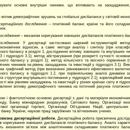
ізувати основні внутрішні чинники, що впливають на заощадження, 
и вплив демографічних зрушень на глобальні дисбаланси у світовій еконо
сертаційного дослідження
– платіжний баланс країни та його складни
нок.
ослідження
– механізм коригування зовнішніх дисбалансів платіжного ба
слідження.
У дисертації застосовано широкий інструментарій метод
кономічних відносин, а саме: методи аналізу і синтезу (при класифі
жного балансу в розділі 1, дослідженні впливу зовнішніх та внутрішніх ч
2.3 і підрозділі 3.1); метод абстрагування (при розкритті сутності осно
жного балансу у розділі 1); метод кількісного та якісного порівняння 
ічних чинників на рівень заощаджень та інвестицій у підрозділі 3.1). Ви
ма графічний метод (при визначенні рівноважного ефективного валютно
ного балансу в підрозділі 1.2, при порівняльному аналізі динаміки 
 та структури внутрішнього поглинання у підрозділі 2.1); кореляційний ан
ті між рівнями заощаджень та інвестицій у різних країнах світу в підрозд
явленні впливу демографічного чинника на поточний рахунок платіжного
ою і фактологічною основою дисертації є дані та матеріали економічн
ду, Банку міжнародних розрахунків, Світового банку, Організації екон
тової організації торгівлі, Організації Об’єднаних Націй, центральних
банку України, наукові праці зарубіжних та вітчизняних учених.
овизна
дисертаційної роботи.
Дисертаційна робота присвячена дослід
ів коригування зовнішніх дисбалансів платіжного балансу. Аналіз харак
ть визначити зв’язок між аналітичними складниками платіжного бал