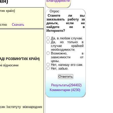
їн)
Благодарности
тих країн)
Опрос
Станете ли вы
заказывать работу за
деньги, если не
стно
Скачать
найдете ее в
Интернете?
Да, в любом случае.
Да, но только в
случае крайней
необходимости.
Возможно, в
зависимости от
ДІ РОЗВИНУТИХ КРАЇН)
цены.
Нет, напишу его сам.
ні відносини
Нет, забью.
Результаты(294402)
Комментарии (4230)
син Інституту міжнародних