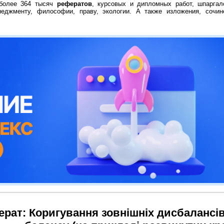
 более 364 тысяч
рефератов
, курсовых и дипломных работ, шпаргал
неджменту, философии, праву, экологии. А также изложения, сочин
рат: Коригування зовнішніх дисбалансів