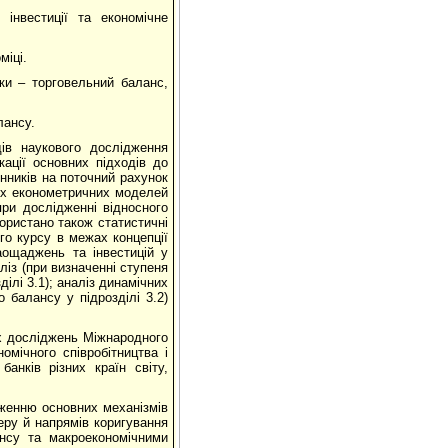
інвестиції та економічне
міці.
ки – торговельний баланс,
лансу.
ів наукового дослідження
кації основних підходів до
инників на поточний рахунок
вних економетричних моделей
(при дослідженні відносного
користано також статистичні
го курсу в межах концепції
заощаджень та інвестицій у
аліз (при визначенні ступеня
ілі 3.1); аналіз динамічних
 балансу у підрозділі 3.2)
их досліджень Міжнародного
омічного співробітництва і
 банків різних країн світу,
женню основних механізмів
теру й напрямів коригування
ансу та макроекономічними