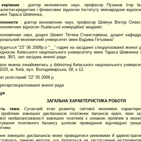
 керівник
: доктор економічних наук, професор Пузанов Ігор Ів
алютно-кредитних і фінансових відносин Інституту міжнародних відноси
імені Тараса Шевченка;
опоненти
: доктор економічних наук, професор Шевчук Віктор Олекс
кономічних відносин Львівської комерційної академії;
економічних наук, доцент Шемет Тетяна Станіславівна, доцент кафедр
ціональний економічний університет імені Вадима Гетьмана”
удеться “23” 06 2008р.о “__” годині на засіданні спеціалізованої вченої 
ідносин Київського національного університету імені Тараса Шевченка з
а, 36/1, зал засідань вченої ради.
ією можна ознайомитись у бібліотеці Київського національного універси
033, м. Київ, вул. Володимирська, 58, к.12.
т розісланий “22” 05 2008 р.
ретарспеціалізованої вченої ради
щук
ЗАГАЛЬНА ХАРАКТЕРИСТИКА РОБОТИ
сть теми.
Сучасний етап розвитку світової економіки характериз
 проблеми зовнішніх дисбалансів платіжних балансів країн, яких за
йкої незбалансованості зовнішніх платежів є ознакою проблем в еконо
гування платіжного балансу шляхом проведення відповідної грошо
ітики.
ня зовнішніх дисбалансів може проводитися ринковими й адміністрати
стовують ринкові методи, що базуються на застосуванні інструментів