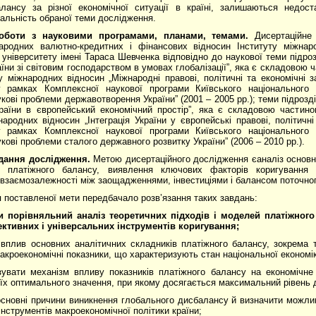
алансу за різної економічної ситуації в країні, залишаються недос
альність обраної теми дослідження.
роботи з науковими програмами, планами, темами.
Дисертаційне 
ародних валютно-кредитних і фінансових відносин Інституту міжнар
 університету імені Тараса Шевченка відповідно до наукової теми підро
аїни зі світовим господарством в умовах глобалізації”, яка є складовою 
у міжнародних відносин „Міжнародні правові, політичні та економічні 
 рамках Комплексної наукової програми Київського національного у
ові проблеми державотворення України” (2001 – 2005 рр.); теми підрозділ
раїни в європейський економічний простір”, яка є складовою частино
народних відносин „Інтеграція України у європейські правові, політичн
 рамках Комплексної наукової програми Київського національного у
кові проблеми сталого державного розвитку України” (2006 – 2010 рр.).
вдання дослідження.
Метою дисертаційного дослідження єаналіз основн
я платіжного балансу, виявлення ключових факторів коригування 
взаємозалежності між заощадженнями, інвестиціями і балансом поточног
 поставленої мети передбачало розв’язання таких завдань:
ти порівняльний аналіз теоретичних підходів і моделей платіжног
ктивних і універсальних інструментів коригування;
 вплив основних аналітичних складників платіжного балансу, зокрема 
макроекономічні показники, що характеризують стан національної економі
зувати механізм впливу показників платіжного балансу на економічне
їх оптимального значення, при якому досягається максимальний рівень д
основні причини виникнення глобального дисбалансу й визначити можли
інструментів макроекономічної політики країни;