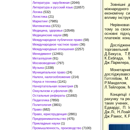
Литература : зарубежная
(2044)
Зовнішні 
Литература и русский язык
(11657)
міжнародного 
Логика
(532)
економічну си
Логистика
(21)
впливу інстру
Маркетинг
(7985)
Нерівноваг
Математика
(3721)
тому за своє
Медицина, здоровье
(10549)
основні підх
Медицинские науки
(88)
платежів: конц
Международное публичное право
(58)
Международное частное право
(36)
Досліджен
Международные отношения
(2257)
торговельний 
Д.Бекуса, Т.
Менеджмент
(12491)
К.Екблада, 
Металлургия
(91)
Дж.Пармлера, 
Москвоведение
(797)
Музыка
(1338)
Монетарн
Муниципальное право
(24)
досліджувався
Налоги, налогообложение
(214)
Готтлібом, М
Наука и техника
(1141)
Р.Манделом,
Начертательная геометрия
(3)
Л.Тейлором, М
Оккультизм и уфология
(8)
Концепції
Остальные рефераты
(21692)
рахунку та ре
Педагогика
(7850)
таких учених,
Политология
(3801)
Едвардс, П. І
Право
(682)
Дж.Лі, Н.Лоа
Право, юриспруденция
(2881)
Дж.Рамос, К.Р
Предпринимательство
(475)
Прикладные науки
(1)
Промышленность, производство
(7100)