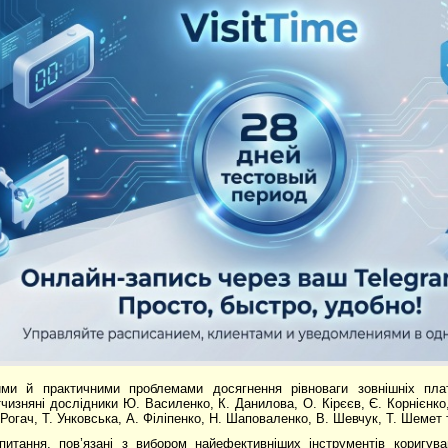
ими й практичними проблемами досягнення рівноваги зовнішніх плат
ітчизняні дослідники Ю. Василенко, К. Данилова, О. Кірєєв, Є. Корнієнко
 Рогач, Т. Унковська, А. Філіпенко, Н. Шаповаленко, В. Шевчук, Т. Шемет т
питання, пов’язані з вибором найефективніших інструментів коригува