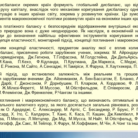
дисбаланси окремих країн формують глобальний дисбаланс, що ві
руху капіталу, внаслідок чого механізми коригування дисбалансу одн
туацію в інших країнах світу, зокрема у розвинутих країнах. Це зум
ментів макроекономічної політики розвинутих країн на економіки інших кра
а платіжного балансу є безпосереднім відображенням внутрішньої екон
ю природою вона є дуже неоднорідною. Як наслідок, в економічній 
оди до визначення найбільш ефективних інструментів коригування не
епція еластичності, монетарний підхід, концепції поглинання і макроекон
ням концепції еластичності, предметом аналізу якої є вплив кол
баланс, присвячено роботи зарубіжних учених, зокрема: М. Айрондаус
Вормедінгера, Дж.Гегнона, Т.Гілфасона, М.Голдстейна, Дж.ДельАріс
М.Кана, П.Кехо, Ф.Кідланда, П.Кругмана, Дж.Маркеса, С.Меджі,
Е.Рінкона, М.Сайто, А.Сенхаджі, Н.Таміріси, Х.Фарука, Х.Хаутхекера, П.
ий підхід, що встановлює залежність між реальним та грошови
 зарубіжними вченими: Дж. Айзенманом, А. Бен-Бассатом, Е. Бланко, А
. Дарбі, Г. Джонсоном, Р. Дорнбушем, П. Кларком, А. Кордовою, Ф. 
 Ж.Мілезі-Феретті, М.Муссою, М.Обстфельдом, Е.Оліверосом, Д
.Флемінгом, Дж.Френкелем, Р.Чангом та іншими.
 поглинання і макроекономічного балансу, що визначають оптимальні 
ального валютного курсу, за якого досягається загальна рівновага, роз
 як О. Адедеджі, С. Александер, М. Артіс, С. Бесанджер, Р. Брукс, Р. Ге
сард, Х. Іто, С. Калдерон, Т. Кано, К. Каса, П. Кашин, Дж.Кемпбелл, К
йза, П.Мессон, Л.Метцлер, Дж.Мід, М.Мусса, М.Найт, М.Обстфельд, Ф.
огофф, Дж.Сакс, М.Тейлор, Х.Фарук, М.Хоффманн, М.Чін, А.Чонг та інш