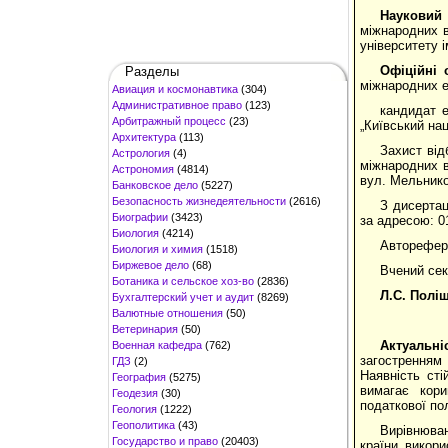
Науковий
міжнародних в
університету 
Офіційні 
Разделы
міжнародних е
Авиация и космонавтика
(304)
Административное право
(123)
кандидат 
Арбитражный процесс
(23)
„Київський на
Архитектура
(113)
Захист відб
Астрология
(4)
міжнародних в
Астрономия
(4814)
вул. Мельников
Банковское дело
(5227)
Безопасность жизнедеятельности
(2616)
З дисертац
Биографии
(3423)
за адресою: 01
Биология
(4214)
Авторефера
Биология и химия
(1518)
Биржевое дело
(68)
Вчений сек
Ботаника и сельское хоз-во
(2836)
Л.С. Полі
Бухгалтерский учет и аудит
(8269)
Валютные отношения
(50)
Ветеринария
(50)
Актуальні
Военная кафедра
(762)
загостренням
ГДЗ
(2)
Наявність сті
География
(5275)
вимагає кори
Геодезия
(30)
податкової пол
Геология
(1222)
Геополитика
(43)
Вирівнюван
Государство и право
(20403)
країни викори