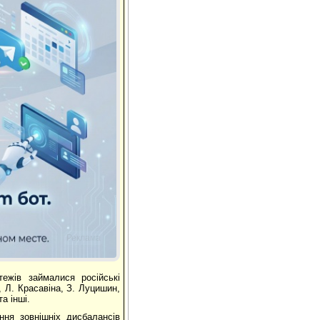
Реклама
ежів займалися російські
, Л. Красавіна, З. Луцишин,
а інші.
ння зовнішніх дисбалансів