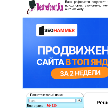
Банк рефератов содержит
психологии, экономике, ме
английскому.
Полнотекстовый поиск
Рефе
Всего работ:
364139