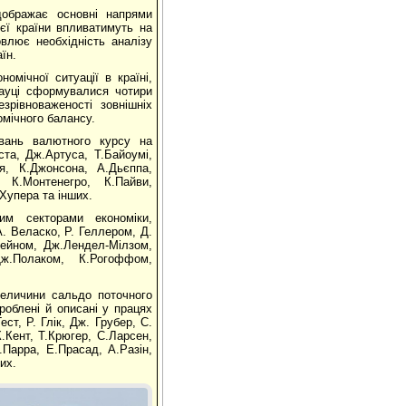
дображає основні напрями
ієї країни впливатимуть на
овлює необхідність аналізу
їн.
омічної ситуації в країні,
науці сформувалися чотири
зрівноваженості зовнішніх
омічного балансу.
ивань валютного курсу на
та, Дж.Артуса, Т.Байоумі,
ья, К.Джонсона, А.Дьєппа,
 К.Монтенегро, К.Пайви,
Хупера та інших.
м секторами економіки,
. Веласко, Р. Геллером, Д.
Лейном, Дж.Лендел-Мілзом,
ж.Полаком, К.Рогоффом,
величини сальдо поточного
роблені й описані у працях
ст, Р. Глік, Дж. Грубер, С.
.Кент, Т.Крюгер, С.Ларсен,
Парра, Е.Прасад, А.Разін,
их.