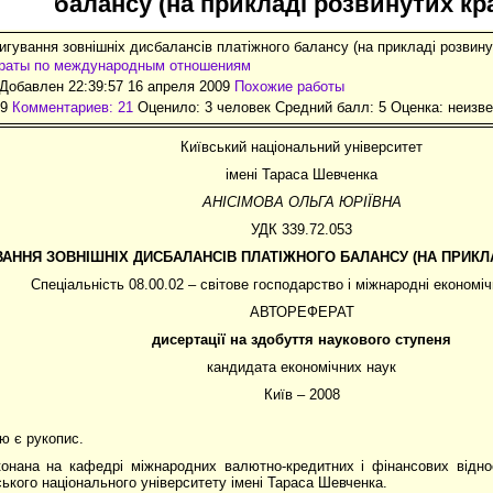
балансу (на прикладі розвинутих кра
игування зовнішніх дисбалансів платіжного балансу (на прикладі розвину
раты по международным отношениям
Добавлен 22:39:57 16 апреля 2009
Похожие работы
59
Комментариев: 21
Оценило: 3 человек Средний балл: 5 Оценка:
неизве
Київський національний університет
імені Тараса Шевченка
АНІСІМОВА ОЛЬГА ЮРІЇВНА
УДК 339.72.053
АННЯ ЗОВНІШНІХ ДИСБАЛАНСІВ ПЛАТІЖНОГО БАЛАНСУ (НА ПРИКЛА
Спеціальність 08.00.02 – світове господарство і міжнародні економіч
АВТОРЕФЕРАТ
дисертації на здобуття наукового ступеня
кандидата економічних наук
Київ – 2008
ю є рукопис.
конана на кафедрі міжнародних валютно-кредитних і фінансових відно
ського національного університету імені Тараса Шевченка.