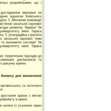
татньо розробленими, що і
дослідження виконано на
одних відносин Київського
зділу 3 „Механізм взаємодії
частиною загальної наукової
засади розвитку України” №
ніверситету імені Тараса
у 3 „Інтеграційна стратегія
ю загальної наукової теми
і та економічні системи” №
ніверситету імені Тараса
их теоретичних підходів до
зовнішніх дисбалансів та
о рахунку країни.
о балансу для визначення
торговельного та поточного
ки;
 зростання країни з метою
обробуту в країні;
ві шляхи їх усунення через