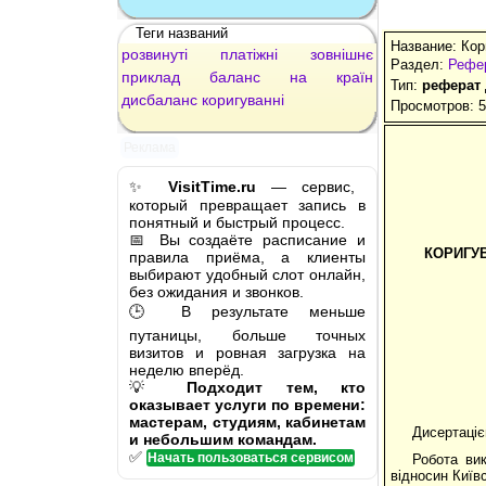
Теги названий
Название: Кор
розвинуті
платіжні
зовнішнє
Раздел:
Рефе
приклад
баланс
на
країн
Тип:
реферат
дисбаланс
коригуванні
Просмотров: 
Реклама
✨
VisitTime.ru
— сервис,
который превращает запись в
понятный и быстрый процесс.
📅 Вы создаёте расписание и
КОРИГУВ
правила приёма, а клиенты
выбирают удобный слот онлайн,
без ожидания и звонков.
🕒 В результате меньше
путаницы, больше точных
визитов и ровная загрузка на
неделю вперёд.
💡
Подходит тем, кто
оказывает услуги по времени:
мастерам, студиям, кабинетам
Дисертаціє
и небольшим командам.
✅
Начать пользоваться сервисом
Робота ви
відносин Київ