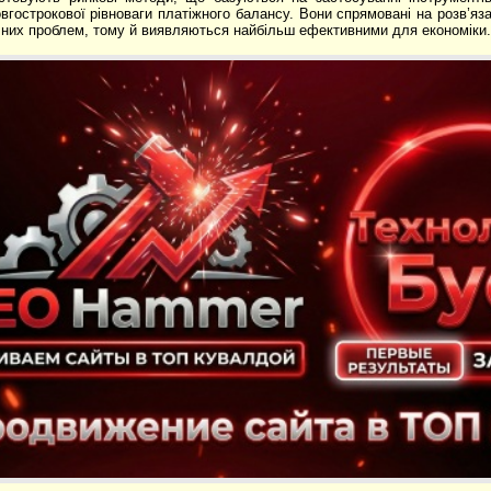
вгострокової рівноваги платіжного балансу. Вони спрямовані на розв’яз
них проблем, тому й виявляються найбільш ефективними для економіки.