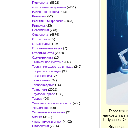
Психология
(8692)
психология, педагогика
(4121)
Радиоэлектроника
(443)
Реклама
(952)
Религия и мифология
(2967)
Риторика
(23)
Сексология
(748)
Социология
(4876)
Статистика
(95)
Страхование
(107)
Строительные науки
(7)
Строительство
(2004)
Схемотехника
(15)
Таможенная система
(663)
Теория государства и права
(240)
Теория организации
(39)
Теплотехника
(25)
Технология
(624)
Товароведение
(16)
Транспорт
(2652)
Трудовое право
(136)
Туризм
(90)
Уголовное право и процесс
(406)
Управление
(95)
Теоретичн
Управленческие науки
(24)
науковці та в
Физика
(3462)
І. Пузанов, О.
Физкультура и спорт
(4482)
Философия
(7216)
Водночас 