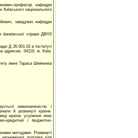
анович,професор кафедри
н Київського національного
ійович, завідувач кафедри
и банківської справи ДВНЗ
ради Д 26.001.02 в Інституті
а адресою: 04119, м. Київ,
тету імені Тараса Шевченка
ується невизначеністю і
знали й розвинуті країни.
міці країни, усунення яких
во-кредитної і бюджетно-
вними методами. Розвинуті
 економічної політики для