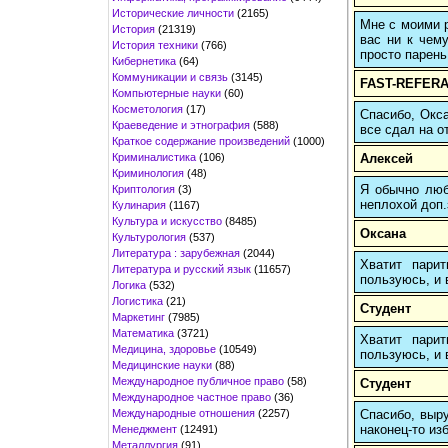
Исторические личности
(2165)
Мне с моими р
История
(21319)
вас ни к чему
История техники
(766)
просто парень
Кибернетика
(64)
Коммуникации и связь
(3145)
FAST-REFERA
Компьютерные науки
(60)
Косметология
(17)
Спасибо, Окса
Краеведение и этнография
(588)
все сдал на о
Краткое содержание произведений
(1000)
Криминалистика
(106)
Алексей
Криминология
(48)
Я обычно любы
Криптология
(3)
неплохой доп.
Кулинария
(1167)
Культура и искусство
(8485)
Оксана
Культурология
(537)
Литература : зарубежная
(2044)
Хватит пари
Литература и русский язык
(11657)
пользуюсь, и 
Логика
(532)
Логистика
(21)
Студент
Маркетинг
(7985)
Математика
(3721)
Хватит пари
Медицина, здоровье
(10549)
пользуюсь, и 
Медицинские науки
(88)
Международное публичное право
(58)
Студент
Международное частное право
(36)
Международные отношения
(2257)
Спасибо, выру
наконец-то изб
Менеджмент
(12491)
Металлургия
(91)