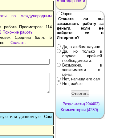
Благодарности
Опрос
раты по международным
Станете ли вы
заказывать работу за
я работа Просмотров: 114
деньги, если не
2
Похожие работы
найдете ее в
ловек Средний балл: 5
Интернете?
тно
Скачать
Да, в любом случае.
Да, но только в
случае крайней
необходимости.
Возможно, в
зависимости от
цены.
Нет, напишу его сам.
Нет, забью.
Результаты(294402)
Комментарии (4230)
овую или дипломную. Сам