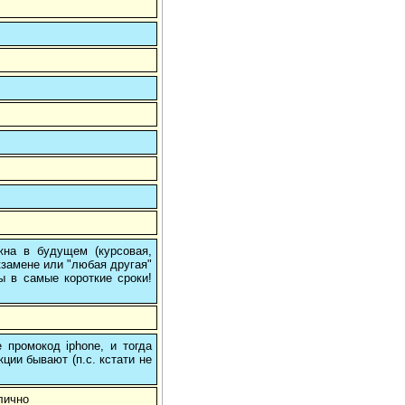
на в будущем (курсовая,
кзамене или "любая другая"
ы в самые короткие сроки!
 промокод iphone, и тогда
кции бывают (п.с. кстати не
лично