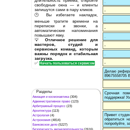
длительность приёма, откройте
.
свободные окна — и клиенты
запишутся сами в пару кликов.
.
🕒 Вы избегаете накладок,
.
меньше тратите времени на
переписки и звонки, а
.
автоматические напоминания
повышают явку.
.
💡
Отличное решение для
мастеров, студий и
.
сервисных команд, которым
важны порядок и стабильная
.
загрузка.
.
✅
Начать пользоваться сервисом
Делаю рефера
89675558705 В
Разделы
Срочная пом
Авиация и космонавтика
(304)
поддержка! Уз
Административное право
(123)
Арбитражный процесс
(23)
Архитектура
(113)
Привет студен
Астрология
(4)
обратиться н
Астрономия
(4814)
попробуйте, з
Банковское дело
(5227)
Безопасность жизнедеятельности
(2616)