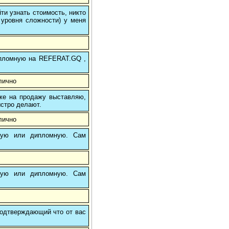
и узнать стоимость, никто
 уровня сложности) у меня
 дипломную на REFERAT.GQ ,
лично
 же на продажу выставляю,
ыстро делают.
лично
вую или дипломную. Сам
вую или дипломную. Сам
 подтверждающий что от вас