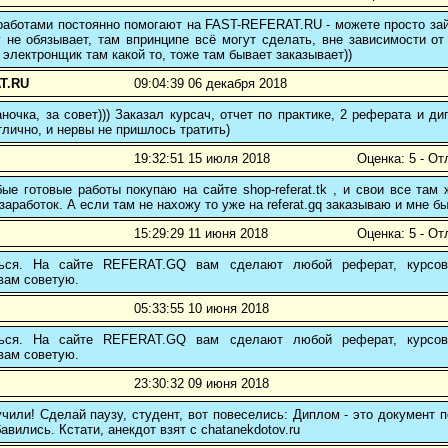
аботами постоянно помогают на FAST-REFERAT.RU - можете просто зайт
 не обязывает, там впринципе всё могут сделать, вне зависимости от
 электронщик там какой то, тоже там бывает заказывает))
T.RU
09:04:39 06 декабря 2018
ночка, за совет))) Заказал курсач, отчет по практике, 2 реферата и
тлично, и нервы не пришлось тратить)
19:32:51 15 июля 2018
Оценка: 5 - От
е готовые работы покупаю на сайте shop-referat.tk , и свои все там
заработок. А если там не нахожу то уже на referat.gq заказываю и мне б
15:29:29 11 июня 2018
Оценка: 5 - От
ться. На сайте REFERAT.GQ вам сделают любой реферат, курсо
вам советую.
05:33:55 10 июня 2018
ться. На сайте REFERAT.GQ вам сделают любой реферат, курсо
вам советую.
23:30:32 09 июня 2018
чили! Сделай паузу, студент, вот повеселись: Диплом - это документ
авились. Кстати, анекдот взят с chatanekdotov.ru