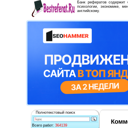
Банк рефератов содержит
психологии, экономике, ме
английскому.
Полнотекстовый поиск
Комме
Всего работ:
364139