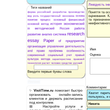
Ліквідність ін
Теги названий
Поняття та осо
форма
российский
разработка
производство
оцінювання. К
основа
вид
роль
государственный
экономика
та призначенн
понятие
процесс
основный
финансовый
неефективного
история
экономический
основной
метод
работа
in
методический
Россия
research
система
развитие
анализ
essay
Paper
of
предприятие
организация
управление
деятельность
Имя
and
право
проблема
особенность
Оценка
современный
социальный
учет
правый
культура
метода
характеристика
правовой
технология
расчет
человек
средство
русский
Введите первые буквы слова
Реклама
Комментарии:
✨
VisitTime.ru
помогает быстро
Хватит парит
организовать онлайн-запись
пользуюсь, и 
клиентов и держать расписание
под контролем.
Никита
📅 Настройте услуги и