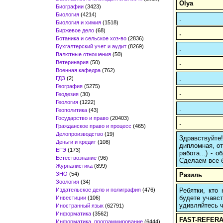
Olya
Биографии
(3423)
Биология
(4214)
.
Биология и химия
(1518)
Биржевое дело
(68)
.
Ботаника и сельское хоз-во
(2836)
Бухгалтерский учет и аудит
(8269)
.
Валютные отношения
(50)
Ветеринария
(50)
.
Военная кафедра
(762)
.
ГДЗ
(2)
География
(5275)
.
Геодезия
(30)
Геология
(1222)
.
Геополитика
(43)
Государство и право
(20403)
.
Гражданское право и процесс
(465)
Делопроизводство
(19)
Здравствуйте
Деньги и кредит
(108)
дипломная, от
ЕГЭ
(173)
работа...) -
Естествознание
(96)
Сделаем все б
Журналистика
(899)
ЗНО
(54)
Разиль
Зоология
(34)
Издательское дело и полиграфия
(476)
Ребятки, кто
будете учавст
Инвестиции
(106)
удивляйтесь ч
Иностранный язык
(62791)
Информатика
(3562)
FAST-REFERA
Информатика, программирование
(6444)