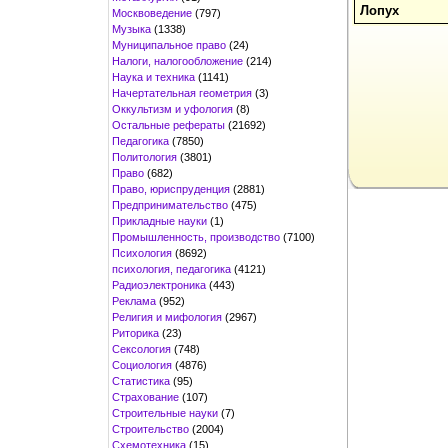
Лопух
Москвоведение
(797)
Музыка
(1338)
Муниципальное право
(24)
Налоги, налогообложение
(214)
Наука и техника
(1141)
Начертательная геометрия
(3)
Оккультизм и уфология
(8)
Остальные рефераты
(21692)
Педагогика
(7850)
Политология
(3801)
Право
(682)
Право, юриспруденция
(2881)
Предпринимательство
(475)
Прикладные науки
(1)
Промышленность, производство
(7100)
Психология
(8692)
психология, педагогика
(4121)
Радиоэлектроника
(443)
Реклама
(952)
Религия и мифология
(2967)
Риторика
(23)
Сексология
(748)
Социология
(4876)
Статистика
(95)
Страхование
(107)
Строительные науки
(7)
Строительство
(2004)
Схемотехника
(15)