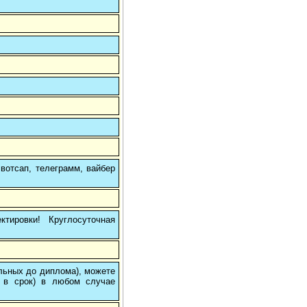
вотсап, телеграмм, вайбер
тировки! Круглосуточная
ольных до диплома), можете
 в срок) в любом случае