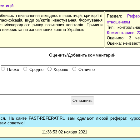
вестицій
бливості визначення ліквідності інвестицій, критерії її
Раздел:
Рефе
ласифікація, види об’єктів інвестування. Формування
отношениям
я міжнародного ринку позикових капіталів. Причини
Тип: контрольна
 використання запозичених коштів Україною.
Комментариев: 2
Оценило: 3 че
Оценка:
неизвес
Оценить/Добавить комментарий
Плохо
Средне
Хорошо
Отлично
ься. На сайте FAST-REFERAT.RU вам сделают любой реферат, курс
вам советую!
11:38:53 02 ноября 2021