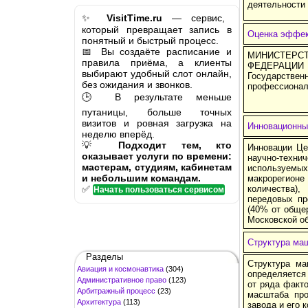
деятельности
✨
VisitTime.ru
— сервис,
который превращает запись в
Оценка эффек
понятный и быстрый процесс.
📅 Вы создаёте расписание и
МИНИСТЕРС
правила приёма, а клиенты
ФЕДЕРАЦИИ
выбирают удобный слот онлайн,
Государстве
без ожидания и звонков.
профессионал
🕒 В результате меньше
путаницы, больше точных
визитов и ровная загрузка на
Инновационны
неделю вперёд.
💡
Подходит тем, кто
Инновации Це
оказывает услуги по времени:
научно-техн
мастерам, студиям, кабинетам
используемы
и небольшим командам.
макрорегионе 
✅
количества)
Начать пользоваться сервисом
передовых пр
(40% от общер
Московской об
Структура ма
Разделы
Структура ма
Авиация и космонавтика
(304)
определяется 
Административное право
(123)
от ряда факто
Арбитражный процесс
(23)
масштаба про
Архитектура
(113)
завода и его 