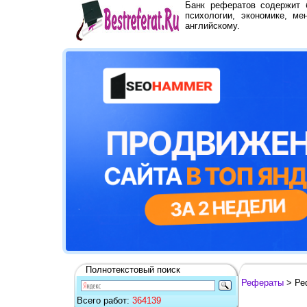
Банк рефератов содержит
психологии, экономике, ме
английскому.
Полнотекстовый поиск
Рефераты
> Ре
Всего работ:
364139