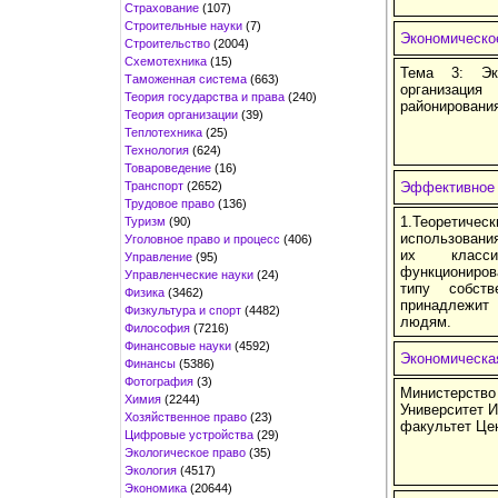
Страхование
(107)
Строительные науки
(7)
Экономическое
Строительство
(2004)
Схемотехника
(15)
Тема 3: Эко
Таможенная система
(663)
организаци
Теория государства и права
(240)
районирования
Теория организации
(39)
Теплотехника
(25)
Технология
(624)
Товароведение
(16)
Транспорт
(2652)
Эффективное 
Трудовое право
(136)
1.Теоретич
Туризм
(90)
использования
Уголовное право и процесс
(406)
их класси
Управление
(95)
функциониров
Управленческие науки
(24)
типу собст
Физика
(3462)
принадлежит
Физкультура и спорт
(4482)
людям.
Философия
(7216)
Финансовые науки
(4592)
Экономическа
Финансы
(5386)
Фотография
(3)
Министерство
Химия
(2244)
Университет И
Хозяйственное право
(23)
факультет Це
Цифровые устройства
(29)
Экологическое право
(35)
Экология
(4517)
Экономика
(20644)