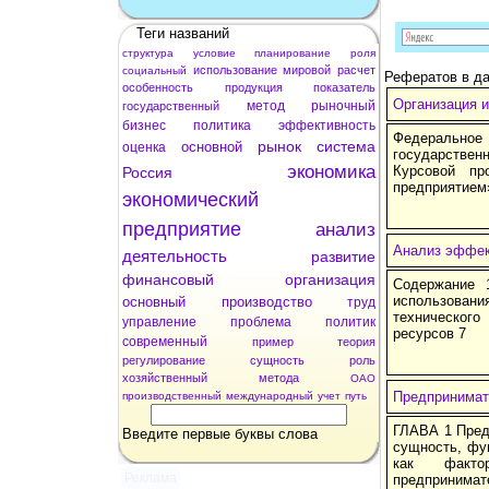
Теги названий
структура
условие
планирование
роля
использование
мировой
расчет
социальный
Рефератов в да
особенность
продукция
показатель
Организация 
метод
рыночный
государственный
бизнес
политика
эффективность
Федеральн
рынок
система
основной
оценка
государстве
экономика
Курсовой пр
Россия
предприятием
экономический
предприятие
анализ
Анализ эффек
деятельность
развитие
финансовый
организация
Содержание 
использовани
основный
производство
труд
техническог
управление
проблема
политик
ресурсов 7
современный
пример
теория
регулирование
сущность
роль
хозяйственный
метода
ОАО
Предпринимате
производственный
международный
учет
путь
ГЛАВА 1 Пред
Введите первые буквы слова
сущность, фу
как факто
Реклама
предпринима