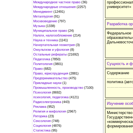
профессионал
Международное частное право
(36)
университет»
Международные отношения
(2257)
Менеджмент
(12491)
Металлургия
(91)
Москвоведение
(797)
Разработка ор
Музыка
(1338)
Муниципальное право
(24)
Федеральное
Налоги, налогообложение
(214)
образовател
Наука и техника
(1141)
Дальневосточ
Начертательная геометрия
(3)
Оккультизм и уфология
(8)
Остальные рефераты
(21692)
Педагогика
(7850)
Сущность и ф
Политология
(3801)
Право
(682)
Содержа
Право, юриспруденция
(2881)
…………………
Предпринимательство
(475)
политика (
Прикладные науки
(1)
………………
Промышленность, производство
(7100)
Психология
(8692)
психология, педагогика
(4121)
Радиоэлектроника
(443)
Изучение осо
Реклама
(952)
Религия и мифология
(2967)
Министерств
Риторика
(23)
Государстве
Сексология
(748)
«коммерческ
Социология
(4876)
формирования
Статистика
(95)