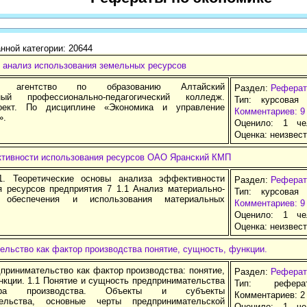
нной категории: 20644
и анализ использования земельных ресурсов
ое агентство по образованию Алтайский
Раздел:
Реферат
нный профессионально-педагогический колледж.
Тип: курсовая
оект. По дисциплине «Экономика и управление
Комментариев: 9
».
Оценило: 1 че
Оценка:
неизвес
тивности использования ресурсов ОАО Яранский КМП
1. Теоретические основы анализа эффективности
Раздел:
Реферат
я ресурсов предприятия 7 1.1 Анализ материально-
Тип: курсовая
о обеспечения и использования материальных
Комментариев: 9
Оценило: 1 че
Оценка:
неизвес
льство как фактор производства понятие, сущность, функции.
принимательство как фактор производства: понятие,
Раздел:
Реферат
нкции. 1.1 Понятие и сущность предпринимательства
Тип: рефер
ра производства. Объекты и субъекты
Комментариев: 
тельства, основные черты предпринимательской
Оценило: 1 че