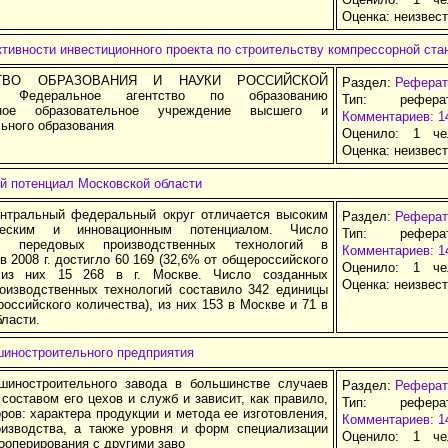
Оценка:
неизвес
тивности инвестиционного проекта по строительству компрессорной ст
ТВО ОБРАЗОВАНИЯ И НАУКИ РОССИЙСКОЙ
Раздел:
Реферат
 Федеральное агентство по образованию
Тип: рефер
нное образовательное учреждение высшего и
Комментариев: 1
ьного образования
Оценило: 1 че
Оценка:
неизвес
й потенциал Московской области
нтральный федеральный округ отличается высоким
Раздел:
Реферат
ическим и инновационным потенциалом. Число
Тип: рефер
х передовых производственных технологий в
Комментариев: 1
в 2008 г. достигло 60 169 (32,6% от общероссийского
Оценило: 1 че
, из них 15 268 в г. Москве. Число созданных
Оценка:
неизвес
оизводственных технологий составило 342 единицы
оссийского количества), из них 153 в Москве и 71 в
ласти.
шиностроительного предприятия
шиностроительного завода в большинстве случаев
Раздел:
Реферат
составом его цехов и служб и зависит, как правило,
Тип: рефер
ров: характера продукции и метода ее изготовления,
Комментариев: 1
изводства, а также уровня и форм специализации
Оценило: 1 че
кооперирования с другими заво