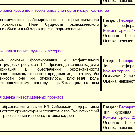
Оценка:
неизвес
 районирование и территориальная организация хозяйства
номическое районирование и территориальная
Раздел:
Реферат
я хозяйства. План Сущность экономического
Тип: рефер
 и объективный характер его формирования.
Комментариев: 1
Оценило: 1 че
Оценка:
неизвес
использование трудовых ресурсов
еские основы формирования и эффективного
Раздел:
Реферат
 трудовых ресурсов. 1.1. Производственные кадры и
Тип: рефер
фикация В обеспечении эффективности
Комментариев: 1
ания производственного предприятия, к какому бы
Оценило: 2 че
венности оно ни относилось, ключевая роль
Оценка:
неизвес
 человеческому фактору – работающим на нем
я оценка инвестиционных проектов
 образования и науки РФ Сибирский Федеральный
Раздел:
Реферат
нститут архитектуры и строительства Экономический
Тип: курсовая
нтр повышения и переподготовки кадров
Комментариев: 2
Оценило: 1 че
Оценка:
неизвес