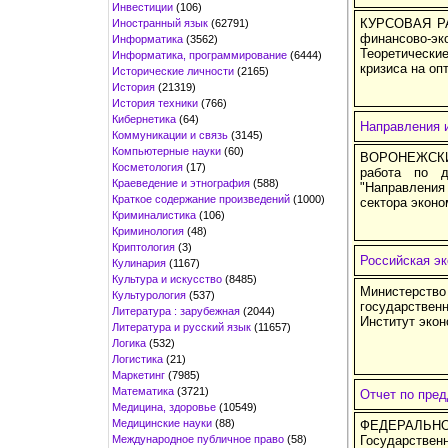
Инвестиции
(106)
КУРСОВАЯ РА
Иностранный язык
(62791)
финансово-э
Информатика
(3562)
Теоретическ
Информатика, программирование
(6444)
кризиса на оп
Исторические личности
(2165)
История
(21319)
История техники
(766)
Кибернетика
(64)
Направления 
Коммуникации и связь
(3145)
Компьютерные науки
(60)
ВОРОНЕЖСКИ
Косметология
(17)
работа по д
Краеведение и этнография
(588)
"Направлени
Краткое содержание произведений
(1000)
сектора эконо
Криминалистика
(106)
Криминология
(48)
Криптология
(3)
Российская эк
Кулинария
(1167)
Культура и искусство
(8485)
Министерств
Культурология
(537)
государствен
Литература : зарубежная
(2044)
Институт экон
Литература и русский язык
(11657)
Логика
(532)
Логистика
(21)
Маркетинг
(7985)
Математика
(3721)
Отчет по пре
Медицина, здоровье
(10549)
Медицинские науки
(88)
ФЕДЕРАЛ
Международное публичное право
(58)
Государств