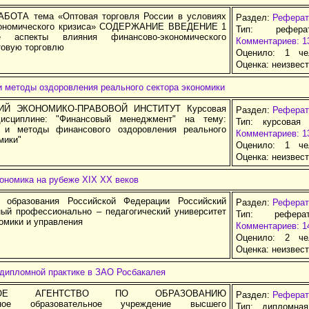
БОТА тема «Оптовая торговля России в условиях
Раздел:
Реферат
кономического кризиса» СОДЕРЖАНИЕ ВВЕДЕНИЕ 1
Тип: рефер
ие аспекты влияния финансово-экономического
Комментариев: 1
товую торговлю
Оценило: 1 че
Оценка:
неизвес
и методы оздоровления реального сектора экономики
Й ЭКОНОМИКО-ПРАВОВОЙ ИНСТИТУТ Курсовая
Раздел:
Реферат
исциплине: "Финансовый менеджмент" на тему:
Тип: курсовая
я и методы финансового оздоровления реального
Комментариев: 1
мики"
Оценило: 1 че
Оценка:
неизвес
ономика на рубеже ХIX XX веков
о образования Российской Федерации Российский
Раздел:
Реферат
ный профессионально – педагогический университет
Тип: рефера
омики и управления
Комментариев: 1
Оценило: 2 че
Оценка:
неизвес
ддипломной практике в ЗАО Росбакалея
ЬНОЕ АГЕНТСТВО ПО ОБРАЗОВАНИЮ
Раздел:
Реферат
енное образовательное учреждение высшего
Тип: дипломна