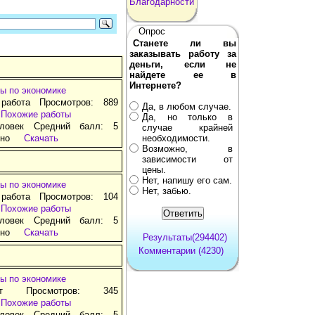
Благодарности
Опрос
Станете ли вы
заказывать работу за
деньги, если не
найдете ее в
Интернете?
ы по экономике
 работа Просмотров: 889
Да, в любом случае.
Похожие работы
Да, но только в
ловек Средний балл: 5
случае крайней
тно
Скачать
необходимости.
Возможно, в
зависимости от
цены.
Нет, напишу его сам.
ы по экономике
Нет, забью.
 работа Просмотров: 104
Похожие работы
ловек Средний балл: 5
тно
Скачать
Результаты(294402)
Комментарии (4230)
ы по экономике
ат Просмотров: 345
2
Похожие работы
ловек Средний балл: 5