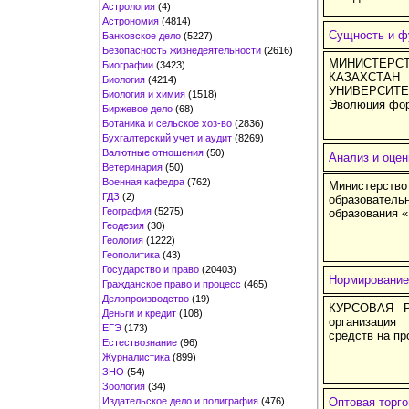
Астрология
(4)
Астрономия
(4814)
Сущность и ф
Банковское дело
(5227)
Безопасность жизнедеятельности
(2616)
МИНИСТЕР
Биографии
(3423)
КАЗАХСТ
Биология
(4214)
УНИВЕРСИТЕ
Биология и химия
(1518)
Эволюция фор
Биржевое дело
(68)
Ботаника и сельское хоз-во
(2836)
Бухгалтерский учет и аудит
(8269)
Валютные отношения
(50)
Анализ и оцен
Ветеринария
(50)
Военная кафедра
(762)
Министерство
ГДЗ
(2)
образовател
География
(5275)
образования 
Геодезия
(30)
Геология
(1222)
Геополитика
(43)
Государство и право
(20403)
Нормирование
Гражданское право и процесс
(465)
Делопроизводство
(19)
КУРСОВАЯ Р
Деньги и кредит
(108)
организация
ЕГЭ
(173)
средств на п
Естествознание
(96)
Журналистика
(899)
ЗНО
(54)
Зоология
(34)
Издательское дело и полиграфия
(476)
Оптовая торг