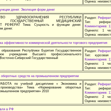
Оценка:
неизвес
ункции денег. Эволюция форм денег
СТВО ЗДРАВООХРАНЕНИЯ РЕСПУБЛИКИ
Раздел:
Реферат
АН ГОСУДАРСТВЕННЫЙ МЕДИЦИНСКИЙ
Тип: рефер
Т РЕФЕРАТ Тема: Сущность и функции денег.
Комментариев: 1
м денег.
Оценило: 1 че
Оценка:
неизвес
ка эффективности коммерческой деятельности торгового предприятия
 образования Республики Бурятия Государственное
Раздел:
Реферат
ьное учреждение Высшего профессионального
Тип: курсовая
«Восточно-Сибирский Государственный
Комментариев: 1
Оценило: 1 че
Оценка:
неизвес
 оборотных средств на промышленном предприятии
АБОТА по учебной дисциплине « Экономика и
Раздел:
Реферат
 производства» Тема «Нормирование оборотных
Тип: рефера
ромышленном предприятии» 2010
Комментариев: 1
Оценило: 2 че
Оценка:
неизвес
овля в РФ