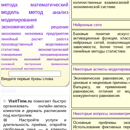
количественных взаимосвязей
метода
математический
экономической системе.
модель
метод
анализ
моделирование
Нейронные сети
экономический
решение
экономико
экономика
предприятие
Базовые понятия искусст
активационные функции, клас
линейный
расчет
работа
нейронных сетей, позволяющи
производственный
моделювання
зависимости, более точно 
статистика
эконометрический
линейные методы статистики.
планирование
программирование
показатель
економікий
имитационный
основной
построение
применение
регрессионный
математичне
Некоторые аспекты моделирова
Экономическое равновесие, у
Введите первые буквы слова
ценовые и неценовые причины 
Вальрасу, ее применение 
Реклама
равновесия, отличия от мо
конкурентного равновесия.
✨
VisitTime.ru
помогает быстро
организовать онлайн-запись
клиентов и держать расписание
Некоторые вопросы эконометри
под контролем.
📅 Настройте услуги и
Основные проблемы эконо
длительность приёма, откройте
Использование фиктивных пер
свободные окна — и клиенты