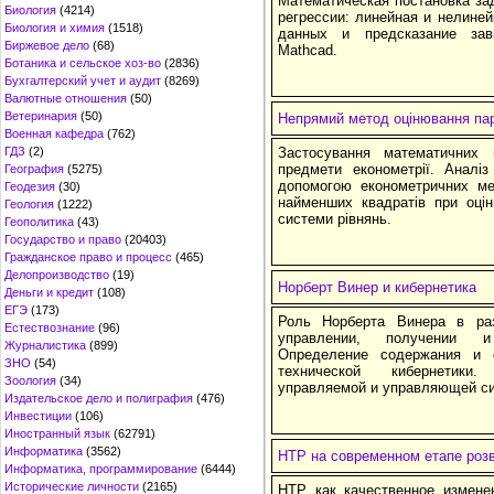
Математическая постановка за
Биология
(4214)
регрессии: линейная и нелине
Биология и химия
(1518)
данных и предсказание зав
Биржевое дело
(68)
Mathcad.
Ботаника и сельское хоз-во
(2836)
Бухгалтерский учет и аудит
(8269)
Валютные отношения
(50)
Ветеринария
(50)
Непрямий метод оцінювання пар
Военная кафедра
(762)
ГДЗ
(2)
Застосування математичних 
предмети економетрії. Аналі
География
(5275)
допомогою економетричних ме
Геодезия
(30)
найменших квадратів при оцін
Геология
(1222)
системи рівнянь.
Геополитика
(43)
Государство и право
(20403)
Гражданское право и процесс
(465)
Делопроизводство
(19)
Норберт Винер и кибернетика
Деньги и кредит
(108)
ЕГЭ
(173)
Роль Норберта Винера в раз
Естествознание
(96)
управлении, получении и
Журналистика
(899)
Определение содержания и 
ЗНО
(54)
технической кибернетики.
Зоология
(34)
управляемой и управляющей с
Издательское дело и полиграфия
(476)
Инвестиции
(106)
Иностранный язык
(62791)
Информатика
(3562)
НТР на современном етапе роз
Информатика, программирование
(6444)
Исторические личности
(2165)
НТР как качественное измене