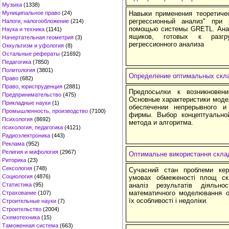
Музыка
(1338)
Муниципальное право
(24)
Навыки применения теоретиче
регрессионный анализ" при
Налоги, налогообложение
(214)
помощью системы GRETL. Анал
Наука и техника
(1141)
ящиков, готовых к разгру
Начертательная геометрия
(3)
регрессионного анализа
Оккультизм и уфология
(8)
Остальные рефераты
(21692)
Педагогика
(7850)
Политология
(3801)
Определение оптимальных скла
Право
(682)
Право, юриспруденция
(2881)
Предпосылки к возникновен
Предпринимательство
(475)
Основные характеристики моде
Прикладные науки
(1)
обеспечении непрерывного и
Промышленность, производство
(7100)
фирмы. Выбор концептуально
Психология
(8692)
метода и алгоритма.
психология, педагогика
(4121)
Радиоэлектроника
(443)
Реклама
(952)
Религия и мифология
(2967)
Оптимальне використання скла
Риторика
(23)
Сексология
(748)
Сучасний стан проблеми кер
Социология
(4876)
умовах обмеженості площ ск
Статистика
(95)
аналіз результатів діяль
математичного моделювання о
Страхование
(107)
їх особливості і недоліки.
Строительные науки
(7)
Строительство
(2004)
Схемотехника
(15)
Таможенная система
(663)