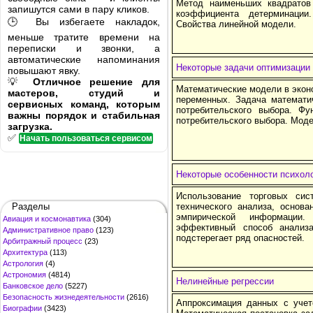
Метод наименьших квадратов
запишутся сами в пару кликов.
коэффициента детерминации
🕒 Вы избегаете накладок,
Свойства линейной модели.
меньше тратите времени на
переписки и звонки, а
автоматические напоминания
Некоторые задачи оптимизации 
повышают явку.
💡
Отличное решение для
Математические модели в экон
мастеров, студий и
переменных. Задача математи
сервисных команд, которым
потребительского выбора. Ф
важны порядок и стабильная
потребительского выбора. Моде
загрузка.
✅
Начать пользоваться сервисом
Некоторые особенности психоло
Использование торговых си
Разделы
технического анализа, основ
эмпирической информации.
Авиация и космонавтика
(304)
эффективный способ анализ
Административное право
(123)
подстерегает ряд опасностей.
Арбитражный процесс
(23)
Архитектура
(113)
Астрология
(4)
Астрономия
(4814)
Нелинейные регрессии
Банковское дело
(5227)
Безопасность жизнедеятельности
(2616)
Аппроксимация данных с учет
Биографии
(3423)