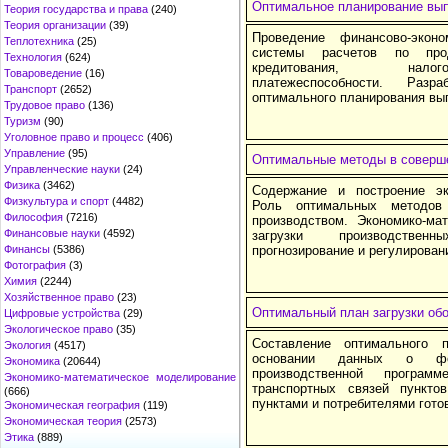
Оптимальное планирование вып
Теория государства и права
(240)
Теория организации
(39)
Проведение финансово-эконо
Теплотехника
(25)
системы расчетов по прод
Технология
(624)
кредитования, налого
Товароведение
(16)
платежеспособности. Разр
Транспорт
(2652)
оптимального планирования вы
Трудовое право
(136)
Туризм
(90)
Уголовное право и процесс
(406)
Управление
(95)
Оптимальные методы в соверше
Управленческие науки
(24)
Физика
(3462)
Содержание и построение эк
Физкультура и спорт
(4482)
Роль оптимальных методов
Философия
(7216)
производством. Экономико-ма
Финансовые науки
(4592)
загрузки производствен
Финансы
(5386)
прогнозирование и регулирован
Фотография
(3)
Химия
(2244)
Хозяйственное право
(23)
Оптимальный план загрузки обо
Цифровые устройства
(29)
Экологическое право
(35)
Составление оптимального 
Экология
(4517)
основании данных о ф
Экономика
(20644)
производственной програ
Экономико-математическое моделирование
транспортных связей пункто
(666)
пунктами и потребителями гото
Экономическая география
(119)
Экономическая теория
(2573)
Этика
(889)