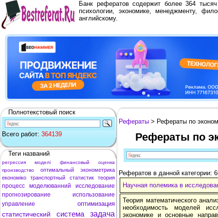
Банк рефератов содержит более 364 тыся
психологии, экономике, менеджменту, фило
английскому.
Полнотекстовый поиск
Рефераты
> Рефераты по эконо
Всего работ:
364139
Рефераты по э
Теги названий
регрессия
моделі
финансовый
оценка
оптимальный
эконометрика
производство
Рефератов в данной категории: 6
економіко
транспортный
статистик
теория
Научная полемика в исследова
процесс
моделюванний
исследование
прогнозирование
использование
Теория математического анали
оптимизация
управление
необходимость моделей исс
система
задача
статистический
экономике и основные напра