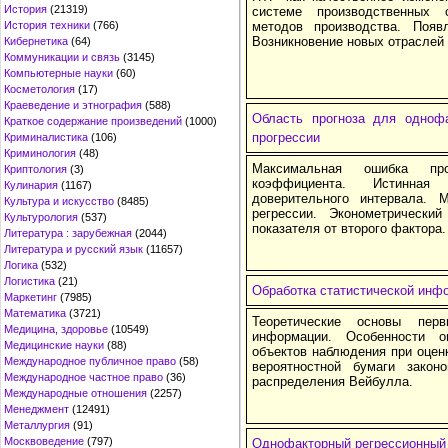
История
(21319)
системе производственных 
История техники
(766)
методов производства. Появ
Возникновение новых отраслей
Кибернетика
(64)
Коммуникации и связь
(3145)
Компьютерные науки
(60)
Косметология
(17)
Краеведение и этнография
(588)
Область прогноза для однофа
Краткое содержание произведений
(1000)
прогрессии
Криминалистика
(106)
Криминология
(48)
Максимальная ошибка про
Криптология
(3)
коэффициента. Истинная
Кулинария
(1167)
доверительного интервала. 
Культура и искусство
(8485)
регрессии. Эконометрически
Культурология
(537)
показателя от второго фактора.
Литература : зарубежная
(2044)
Литература и русский язык
(11657)
Логика
(532)
Логистика
(21)
Обработка статистической инф
Маркетинг
(7985)
Математика
(3721)
Теоретические основы перв
Медицина, здоровье
(10549)
информации. Особенности о
Медицинские науки
(88)
объектов наблюдения при оцен
Международное публичное право
(58)
вероятностной бумаги закон
Международное частное право
(36)
распределения Вейбулла.
Международные отношения
(2257)
Менеджмент
(12491)
Металлургия
(91)
Москвоведение
(797)
Однофакторный регрессионный