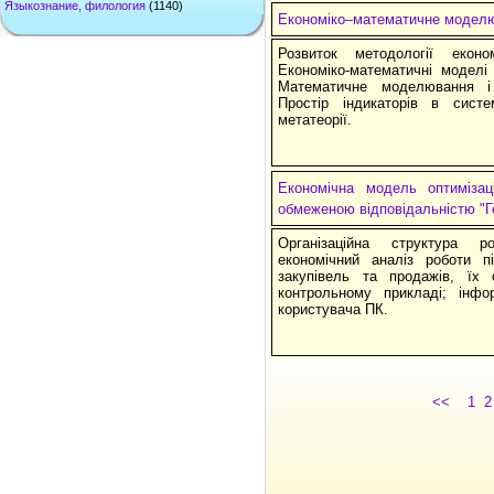
Языкознание, филология
(1140)
Економіко–математичне модел
Розвиток методології еконо
Економіко-математичні моделі 
Математичне моделювання і 
Простір індикаторів в систе
метатеорії.
Економічна модель оптимізац
обмеженою відповідальністю "Г
Організаційна структура р
економічний аналіз роботи п
закупівель та продажів, їх 
контрольному прикладі; інфо
користувача ПК.
<<
1
2