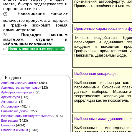
призначення автореферату, йог
месте, быстро подтверждаете и
Правила та особливості матема
переносите визиты.
🕒 Напоминания снижают
количество пропусков, а порядок
в графике экономит время
Временные характеристики и ф
администратора.
💡
Подходит частным
Типовые воздействия. Един
мастерам, студиям и
переходная и единичная пе
небольшим компаниям.
входным и выходным проце
✅
Начать пользоваться сервисом
Графические представления ч
Найквиста. Диаграммы Боде.
Выборочная ковариация
Разделы
Выборочная ковариация как
Авиация и космонавтика
(304)
переменными. Основные прави
Административное право
(123)
данных выборок. Математи
Арбитражный процесс
(23)
теоретическая ковариация п
Архитектура
(113)
корреляции как её показатель.
Астрология
(4)
Астрономия
(4814)
Банковское дело
(5227)
Безопасность жизнедеятельности
(2616)
Выборочные исследования в эк
Биографии
(3423)
Биология
(4214)
Выборочные исследования
Биология и химия
(1518)