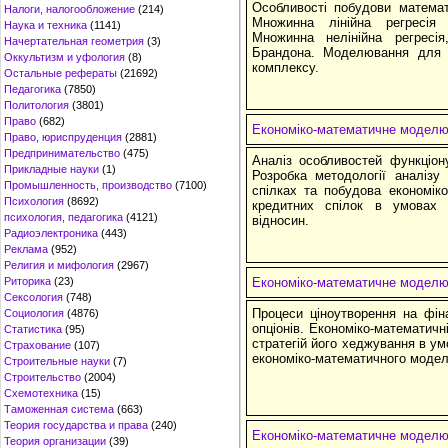
Особливості побудови математ
Налоги, налогообложение
(214)
Множинна лінійна регресія
Наука и техника
(1141)
Множинна нелінійна регресія
Начертательная геометрия
(3)
Брандона. Моделювання для п
Оккультизм и уфология
(8)
комплексу.
Остальные рефераты
(21692)
Педагогика
(7850)
Политология
(3801)
Право
(682)
Економіко-математичне моделюв
Право, юриспруденция
(2881)
Предпринимательство
(475)
Аналіз особливостей функціону
Прикладные науки
(1)
Розробка методології аналізу
Промышленность, производство
(7100)
спілках та побудова економік
Психология
(8692)
кредитних спілок в умовах 
психология, педагогика
(4121)
відносин.
Радиоэлектроника
(443)
Реклама
(952)
Религия и мифология
(2967)
Риторика
(23)
Економіко-математичне моделюв
Сексология
(748)
Процеси ціноутворення на фін
Социология
(4876)
опціонів. Економіко-математичн
Статистика
(95)
стратегій його хеджування в ум
Страхование
(107)
економіко-математичного модел
Строительные науки
(7)
Строительство
(2004)
Схемотехника
(15)
Таможенная система
(663)
Теория государства и права
(240)
Економіко-математичне моделюв
Теория организации
(39)