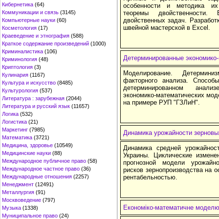
Кибернетика
(64)
особенности и методика и
Коммуникации и связь
(3145)
теоремы двойственности. 
двойственных задач. Разработ
Компьютерные науки
(60)
швейной мастерской в Excel.
Косметология
(17)
Краеведение и этнография
(588)
Краткое содержание произведений
(1000)
Криминалистика
(106)
Детерминированные экономико-
Криминология
(48)
Криптология
(3)
Моделирование. Детермини
Кулинария
(1167)
факторного анализа. Способ
Культура и искусство
(8485)
детерминированном анализ
Культурология
(537)
экономико-математических мод
Литература : зарубежная
(2044)
на примере РУП "ГЗЛиН".
Литература и русский язык
(11657)
Логика
(532)
Логистика
(21)
Маркетинг
(7985)
Динамика урожайности зерновы
Математика
(3721)
Медицина, здоровье
(10549)
Динамика средней урожайнос
Медицинские науки
(88)
Украины. Циклические измене
Международное публичное право
(58)
прогнозной модели урожайн
Международное частное право
(36)
рисков зернопроизводства на 
Международные отношения
(2257)
рентабельностью.
Менеджмент
(12491)
Металлургия
(91)
Москвоведение
(797)
Економіко-математичне моделюв
Музыка
(1338)
Муниципальное право
(24)