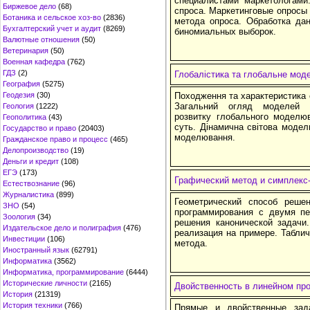
специалистами маркетологами
Биржевое дело
(68)
спроса. Маркетинговые опросы 
Ботаника и сельское хоз-во
(2836)
метода опроса. Обработка да
Бухгалтерский учет и аудит
(8269)
биномиальных выборок.
Валютные отношения
(50)
Ветеринария
(50)
Военная кафедра
(762)
ГДЗ
(2)
Глобалістика та глобальне мо
География
(5275)
Геодезия
(30)
Походження та характеристика
Загальний огляд моделей г
Геология
(1222)
розвитку глобального моделюв
Геополитика
(43)
суть. Дінамична світова модел
Государство и право
(20403)
моделювання.
Гражданское право и процесс
(465)
Делопроизводство
(19)
Деньги и кредит
(108)
ЕГЭ
(173)
Графический метод и симплекс
Естествознание
(96)
Журналистика
(899)
Геометрический способ реше
ЗНО
(54)
программирования с двумя п
Зоология
(34)
решения канонической задачи
Издательское дело и полиграфия
(476)
реализация на примере. Таблич
Инвестиции
(106)
метода.
Иностранный язык
(62791)
Информатика
(3562)
Информатика, программирование
(6444)
Исторические личности
(2165)
Двойственность в линейном пр
История
(21319)
История техники
(766)
Прямые и двойственные зада