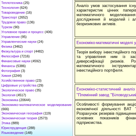
Теплотехника
(25)
Аналіз умов застосування існ
Технология
(624)
характеристик цінних папері
Товароведение
(16)
математичного моделювання
Транспорт
(2652)
дослідження й моделей і ал
Трудовое право
(136)
безризикових активів.
Туризм
(90)
Уголовное право и процесс
(406)
Управление
(95)
Управленческие науки
(24)
Економіко-математичні моделі 
Физика
(3462)
Физкультура и спорт
(4482)
Теорія вибору інвестиційного п
Философия
(7216)
та управління ним із зас
диверсифікації ризиків. Р
Финансовые науки
(4592)
математичного інструмент
Финансы
(5386)
інвестиційного портфеля.
Фотография
(3)
Химия
(2244)
Хозяйственное право
(23)
Цифровые устройства
(29)
Економіко-статистичний аналі
Экологическое право
(35)
"Племінний завод "Біловодський
Экология
(4517)
Экономика
(20644)
Особливості формування акціо
Экономико-математическое моделирование
економічної діяльності ВАТ 
(666)
Розрахунок резервів підвищення
Экономическая география
(119)
основних показників фінан
Экономическая теория
(2573)
підприємства.
Этика
(889)
Юриспруденция
(288)
Языковедение
(148)