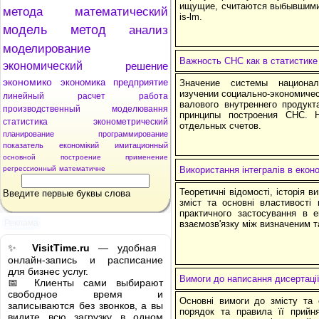
ищущие, считаются выбывшими
метода
математический
is-lm.
модель
метод
анализ
моделирование
Важность СНС как в статистике
экономический
решение
экономико
экономика
предприятие
Значение системы национа
изучении социально-экономиче
линейный
расчет
работа
валового внутреннего продук
производственный
моделювання
принципы построения СНС. Н
статистика
эконометрический
отдельных счетов.
планирование
программирование
показатель
економікий
имитационный
основной
построение
применение
регрессионный
математичне
Використання інтегралів в еконо
Теоретичні відомості, історія ви
Введите первые буквы слова
зміст та основні властивості 
практичного застосування в е
Реклама
взаємозв'язку між визначеним т
✨
VisitTime.ru
— удобная
онлайн-запись и расписание
для бизнес услуг.
Вимоги до написання дисертаці
📅 Клиенты сами выбирают
свободное время и
Основні вимоги до змісту та 
записываются без звонков, а вы
порядок та правила її прийня
видите всю загрузку в одном