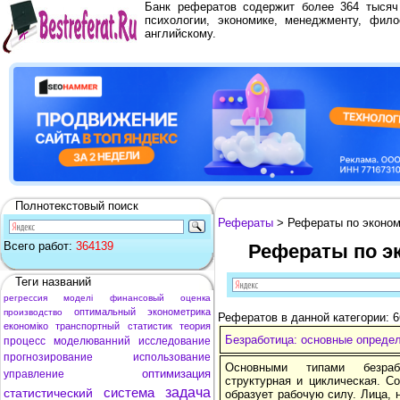
Банк рефератов содержит более 364 тыся
психологии, экономике, менеджменту, фило
английскому.
Полнотекстовый поиск
Рефераты
> Рефераты по эконо
Всего работ:
364139
Рефераты по э
Теги названий
регрессия
моделі
финансовый
оценка
оптимальный
эконометрика
производство
Рефератов в данной категории: 6
економіко
транспортный
статистик
теория
Безработица: основные определ
процесс
моделюванний
исследование
прогнозирование
использование
Основными типами безраб
оптимизация
управление
структурная и циклическая. С
система
задача
статистический
образует рабочую силу. Лица, 