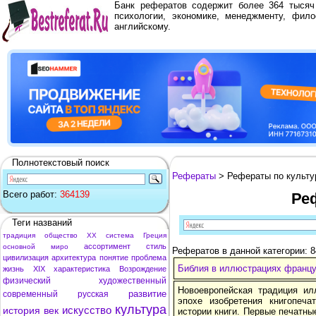
Банк рефератов содержит более 364 тыся
психологии, экономике, менеджменту, фило
английскому.
Полнотекстовый поиск
Рефераты
> Рефераты по культу
Всего работ:
364139
Ре
Теги названий
традиция
общество
XX
система
Греция
ассортимент
стиль
основной
миро
Рефератов в данной категории: 
цивилизация
архитектура
понятие
проблема
Библия в иллюстрациях француз
жизнь
XIX
характеристика
Возрождение
физический
художественный
Новоевропейская традиция ил
развитие
современный
русская
эпохе изобретения книгопеча
культура
искусство
история
век
истории книги. Первые печатн