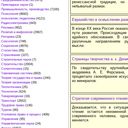
Предпринимательство
(475)
ренессансной традиции, но
Прикладные науки
(1)
небывалый размах.
Промышленность, производство
(7100)
Психология
(8692)
психология, педагогика
(4121)
Евразийство в осмыслении раз
Радиоэлектроника
(443)
Реклама
(952)
В конце XX века Россия оказал
Религия и мифология
(2967)
пути развития. Происходящие
Риторика
(23)
идейного обоснования. В с
различным направлениям ру
Сексология
(748)
мысли.
Социология
(4876)
Статистика
(95)
Страхование
(107)
Страницы творчества а. к. Дени
Строительные науки
(7)
Строительство
(2004)
По свидетельству крупнейш
Схемотехника
(15)
академика А. Е. Ферсмана, 
Таможенная система
(663)
процветало своеобразное искус
Теория государства и права
(240)
из минералов.
Теория организации
(39)
Теплотехника
(25)
Технология
(624)
Товароведение
(16)
Стратегия современного чтения
Транспорт
(2652)
Трудовое право
(136)
Доказывается, что в ситуаци
Туризм
(90)
чтение остается неизменно
Уголовное право и процесс
(406)
современного человека, одн
Управление
(95)
меняется.
Управленческие науки
(24)