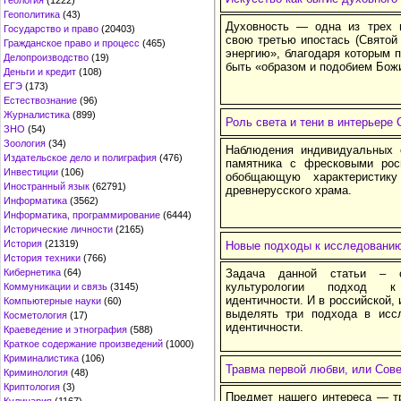
Геология
(1222)
Геополитика
(43)
Духовность — одна из трех и
Государство и право
(20403)
свою третью ипостась (Святой 
Гражданское право и процесс
(465)
энергию», благодаря которым 
Делопроизводство
(19)
быть «образом и подобием Бож
Деньги и кредит
(108)
ЕГЭ
(173)
Естествознание
(96)
Журналистика
(899)
Роль света и тени в интерьере
ЗНО
(54)
Зоология
(34)
Наблюдения индивидуальных 
Издательское дело и полиграфия
(476)
памятника с фресковыми рос
Инвестиции
(106)
обобщающую характеристик
Иностранный язык
(62791)
древнерусского храма.
Информатика
(3562)
Информатика, программирование
(6444)
Исторические личности
(2165)
История
(21319)
Новые подходы к исследованию
История техники
(766)
Кибернетика
(64)
Задача данной статьи – о
культурологии подход к
Коммуникации и связь
(3145)
идентичности. И в российской, 
Компьютерные науки
(60)
выделять три подхода в исс
Косметология
(17)
идентичности.
Краеведение и этнография
(588)
Краткое содержание произведений
(1000)
Криминалистика
(106)
Травма первой любви, или Сове
Криминология
(48)
Криптология
(3)
Предмет нашего интереса — т