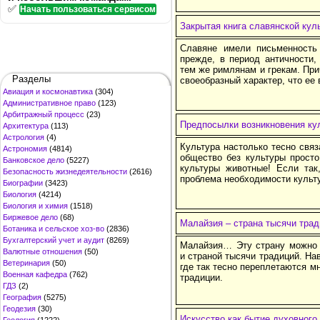
✅
Начать пользоваться сервисом
Закрытая книга славянской кул
Славяне имели письменность
прежде, в период античности
тем же римлянам и грекам. При
Разделы
своеобразный характер, что ее
Авиация и космонавтика
(304)
Административное право
(123)
Арбитражный процесс
(23)
Предпосылки возникновения ку
Архитектура
(113)
Астрология
(4)
Культура настолько тесно связ
Астрономия
(4814)
общество без культуры прост
Банковское дело
(5227)
культуры животные! Если так
Безопасность жизнедеятельности
(2616)
проблема необходимости культ
Биографии
(3423)
Биология
(4214)
Биология и химия
(1518)
Биржевое дело
(68)
Малайзия – страна тысячи трад
Ботаника и сельское хоз-во
(2836)
Бухгалтерский учет и аудит
(8269)
Малайзия… Эту страну можно 
Валютные отношения
(50)
и страной тысячи традиций. Нав
Ветеринария
(50)
где так тесно переплетаются м
Военная кафедра
(762)
традиции.
ГДЗ
(2)
География
(5275)
Геодезия
(30)
Искусство как бытие духовного