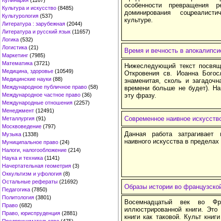
Кулинария
(1167)
особенности превращения 
Культура и искусство
(8485)
доминирования соцреалист
Культурология
(537)
культуре.
Литература : зарубежная
(2044)
Литература и русский язык
(11657)
Логика
(532)
Логистика
(21)
Время и вечность в апокалипси
Маркетинг
(7985)
Математика
(3721)
Нижеследующий текст посвяще
Медицина, здоровье
(10549)
Откровения св. Иоанна Богос
Медицинские науки
(88)
знаменитая, сколь и загадоч
Международное публичное право
(58)
времени больше не будет). Н
Международное частное право
(36)
эту фразу.
Международные отношения
(2257)
Менеджмент
(12491)
Современное наивное искусств
Металлургия
(91)
Москвоведение
(797)
Данная работа затрагивает
Музыка
(1338)
наивного искусства в пределах
Муниципальное право
(24)
Налоги, налогообложение
(214)
Наука и техника
(1141)
Начертательная геометрия
(3)
Оккультизм и уфология
(8)
Остальные рефераты
(21692)
Образы истории во французской
Педагогика
(7850)
Политология
(3801)
Восемнадцатый век во Фр
Право
(682)
иллюстрированной книги. Это
Право, юриспруденция
(2881)
книги как таковой. Культ книг