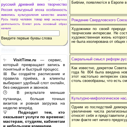
Библии, появляются в Европе в
русский
древний
веко
творчество
Россия
культурный
эпоха
особенность
живопись
культурология
качество
анализ
Русь
театр
человек
товар
мир
экспертиза
Рождение Свердловского Союза 
деятельность
Египет
роль
основный
образ
начало
Художники по своей природе
творческим интересам. Не сос
художественная жизнь которог
Введите первые буквы слова
не была изолирована от общих 
Реклама
Сакральный смысл реформ рус
✨
VisitTime.ru
— сервис,
который превращает запись в
Как известно, декретом Совета
понятный и быстрый процесс.
года № 804 была введена нов
📅 Вы создаёте расписание и
этот настолько интересен сво
правила приёма, а клиенты
столь своеобразны, что есть с
выбирают удобный слот онлайн,
без ожидания и звонков.
🕒 В результате меньше
Культурно-мифологическое нас
путаницы, больше точных
визитов и ровная загрузка на
Одним из последствий демокр
неделю вперёд.
увеличение числа религиозны
💡
Подходит тем, кто
относят себя и представители 
оказывает услуги по времени:
этом факте нет ничего предосу
мастерам, студиям, кабинетам
и небольшим командам.