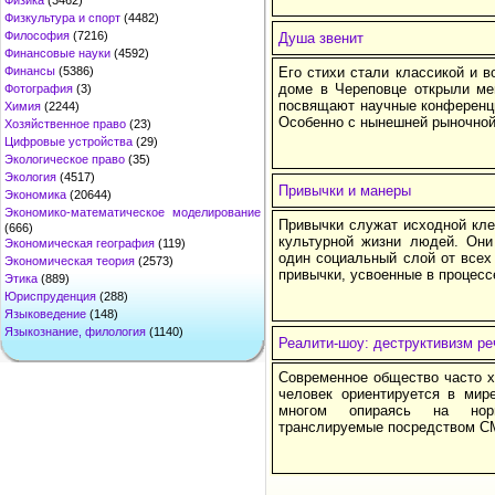
Физика
(3462)
Физкультура и спорт
(4482)
Философия
(7216)
Душа звенит
Финансовые науки
(4592)
Финансы
(5386)
Его стихи стали классикой и в
доме в Череповце открыли ме
Фотография
(3)
посвящают научные конференци
Химия
(2244)
Особенно с нынешней рыночной 
Хозяйственное право
(23)
Цифровые устройства
(29)
Экологическое право
(35)
Экология
(4517)
Привычки и манеры
Экономика
(20644)
Экономико-математическое моделирование
Привычки служат исходной кле
(666)
культурной жизни людей. Они
Экономическая география
(119)
один социальный слой от всех
Экономическая теория
(2573)
привычки, усвоенные в процесс
Этика
(889)
Юриспруденция
(288)
Языковедение
(148)
Языкознание, филология
(1140)
Реалити-шоу: деструктивизм ре
Современное общество часто х
человек ориентируется в мир
многом опираясь на нор
транслируемые посредством С