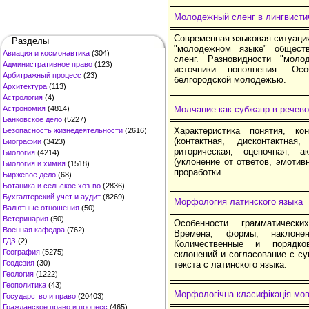
Молодежный сленг в лингвисти
Современная языковая ситуаци
Разделы
"молодежном языке" обществ
Авиация и космонавтика
(304)
сленг. Разновидности "моло
Административное право
(123)
источники пополнения. Осо
Арбитражный процесс
(23)
белгородской молодежью.
Архитектура
(113)
Астрология
(4)
Астрономия
(4814)
Молчание как субжанр в речев
Банковское дело
(5227)
Характеристика понятия, ко
Безопасность жизнедеятельности
(2616)
(контактная, дисконтактная,
Биографии
(3423)
риторическая, оценочная, 
Биология
(4214)
(уклонение от ответов, эмотив
Биология и химия
(1518)
проработки.
Биржевое дело
(68)
Ботаника и сельское хоз-во
(2836)
Бухгалтерский учет и аудит
(8269)
Морфология латинского языка
Валютные отношения
(50)
Ветеринария
(50)
Особенности грамматически
Военная кафедра
(762)
Времена, формы, наклоне
ГДЗ
(2)
Количественные и порядко
География
(5275)
склонений и согласование с с
Геодезия
(30)
текста с латинского языка.
Геология
(1222)
Геополитика
(43)
Морфологічна класифікація мов
Государство и право
(20403)
Гражданское право и процесс
(465)