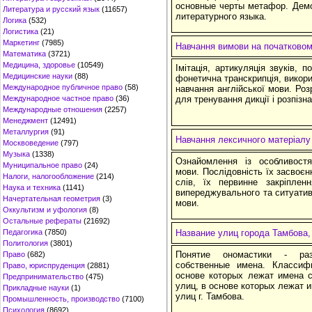
основные черты метафор. Демо
Литература и русский язык
(11657)
литературного языка.
Логика
(532)
Логистика
(21)
Маркетинг
(7985)
Навчання вимови на початково
Математика
(3721)
Медицина, здоровье
(10549)
Імітація, артикуляція звуків, п
Медицинские науки
(88)
фонетична транскрипція, викор
Международное публичное право
(58)
навчання англійської мови. Ро
Международное частное право
(36)
для тренування дикції і розпізн
Международные отношения
(2257)
Менеджмент
(12491)
Металлургия
(91)
Навчання лексичного матеріалу
Москвоведение
(797)
Музыка
(1338)
Ознайомлення із особливост
Муниципальное право
(24)
мови. Послідовність їх засвоє
Налоги, налогообложение
(214)
слів, їх первинне закріплен
Наука и техника
(1141)
випереджувального та ситуатив
Начертательная геометрия
(3)
мови.
Оккультизм и уфология
(8)
Остальные рефераты
(21692)
Педагогика
(7850)
Название улиц города Тамбова
Политология
(3801)
Понятие ономастики - раз
Право
(682)
собственные имена. Классиф
Право, юриспруденция
(2881)
основе которых лежат имена 
Предпринимательство
(475)
улиц, в основе которых лежат 
Прикладные науки
(1)
улиц г. Тамбова.
Промышленность, производство
(7100)
Психология
(8692)