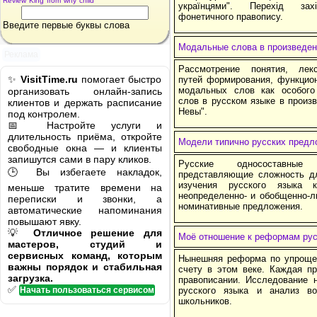
Review
King
from
why
child
українцями". Перехід захі
фонетичного правопису.
Введите первые буквы слова
Модальные слова в произведен
Реклама
Рассмотрение понятия, лекс
✨
VisitTime.ru
помогает быстро
путей формирования, функцион
модальных слов как особого 
организовать онлайн-запись
слов в русском языке в произ
клиентов и держать расписание
Невы".
под контролем.
📅 Настройте услуги и
длительность приёма, откройте
Модели типично русских предл
свободные окна — и клиенты
запишутся сами в пару кликов.
Русские односоставные с
🕒 Вы избегаете накладок,
представляющие сложность д
изучения русского языка к
меньше тратите времени на
неопределенно- и обобщенно-л
переписки и звонки, а
номинативные предложения.
автоматические напоминания
повышают явку.
💡
Отличное решение для
Моё отношение к реформам рус
мастеров, студий и
сервисных команд, которым
Нынешняя реформа по упрощен
важны порядок и стабильная
счету в этом веке. Каждая п
загрузка.
правописании. Исследование 
✅
Начать пользоваться сервисом
русского языка и анализ в
школьников.