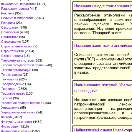
психология, педагогика
(4121)
Названия блюд с точки зрения
Радиоэлектроника
(443)
Реклама
(952)
Рассмотрение этимологии к
Религия и мифология
(2967)
словообразования и заимство
Риторика
(23)
лексики русского языка. Х
Сексология
(748)
выражений. Изучение происхо
Социология
(4876)
согласно "Поварной книге".
Статистика
(95)
Страхование
(107)
Названия животных в английск
Строительные науки
(7)
Строительство
(2004)
Описание системных связей 
Схемотехника
(15)
групп (ЛСГ) – необходимый эта
Таможенная система
(663)
словарного состава английск
Теория государства и права
(240)
животных представляют собой 
Теория организации
(39)
в языке.
Теплотехника
(25)
Технология
(624)
Товароведение
(16)
Наименования жителей Уральс
Транспорт
(2652)
производных
Трудовое право
(136)
Туризм
(90)
Историко-лингвистические осо
Уголовное право и процесс
(406)
патронимической лексики
Управление
(95)
классификация патрони
Управленческие науки
(24)
словообразовательная и м
Физика
(3462)
патронимов Уральского федерал
Физкультура и спорт
(4482)
Философия
(7216)
Найважливіші ознаки і характе
Финансовые науки
(4592)