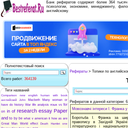
Банк рефератов содержит более 364 тыся
психологии, экономике, менеджменту, фило
английскому.
Полнотекстовый поиск
Рефераты
> Топики по английско
Всего работ:
364139
Теги названий
Comparison
new
english
human
with
book
Macbeth
Many
woman
or
английский
John
Рефератов в данной категории: 
for
have
do
history
War
life
analysis
язык
vs
Мовознавчі інтереси І. Франка у
research
essay
Paper
in
of
on
and
Боротьба І. Франка за шир
to
by
be
what
v
american
it
how
as
are
правопису в Західній Україн
Great
Man
World
effect
Death
Hamlet
one
літературного і національно