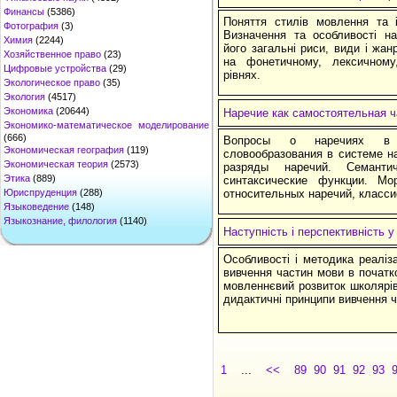
Финансы
(5386)
Поняття стилів мовлення та і
Фотография
(3)
Визначення та особливості на
Химия
(2244)
його загальні риси, види і жан
Хозяйственное право
(23)
на фонетичному, лексичному
Цифровые устройства
(29)
рівнях.
Экологическое право
(35)
Экология
(4517)
Экономика
(20644)
Наречие как самостоятельная ч
Экономико-математическое моделирование
(666)
Вопросы о наречиях в 
Экономическая география
(119)
словообразования в системе н
Экономическая теория
(2573)
разряды наречий. Семант
Этика
(889)
синтаксические функции. Мо
Юриспруденция
(288)
относительных наречий, класс
Языковедение
(148)
Языкознание, филология
(1140)
Наступність і перспективність 
Особливості і методика реаліза
вивчення частин мови в початк
мовленнєвий розвиток школярів. 
дидактичні принципи вивчення ч
1
...
<<
89
90
91
92
93