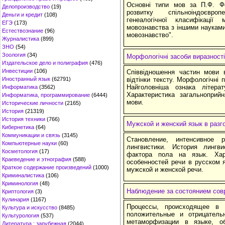
Основні типи мов за П.Ф. Ф
Делопроизводство
(19)
розвитку спільноіндоєвро
Деньги и кредит
(108)
генеалогічної класифікації
ЕГЭ
(173)
мовознавства з іншими науками
Естествознание
(96)
мовознавство".
Журналистика
(899)
ЗНО
(54)
Зоология
(34)
Морфологічні засоби виразност
Издательское дело и полиграфия
(476)
Инвестиции
(106)
Співвідношення частин мови в
Иностранный язык
(62791)
відтінки тексту. Морфологічні 
Найголовніша ознака літера
Информатика
(3562)
Характеристика загальноприй
Информатика, программирование
(6444)
мови.
Исторические личности
(2165)
История
(21319)
История техники
(766)
Мужской и женский язык в разг
Кибернетика
(64)
Коммуникации и связь
(3145)
Становление, интенсивное р
Компьютерные науки
(60)
лингвистики. История лингв
Косметология
(17)
фактора пола на язык. Хар
Краеведение и этнография
(588)
особенностей речи в русском 
Краткое содержание произведений
(1000)
мужской и женской речи.
Криминалистика
(106)
Криминология
(48)
Наблюдение за состоянием сов
Криптология
(3)
Кулинария
(1167)
Процессы, происходящее в 
Культура и искусство
(8485)
положительные и отрицатель
Культурология
(537)
метаморфизации в языке, об
Литература : зарубежная
(2044)