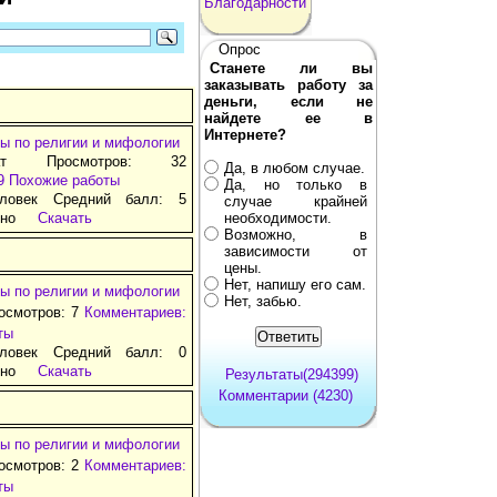
Благодарности
Опрос
Станете ли вы
заказывать работу за
деньги, если не
найдете ее в
Интернете?
ы по религии и мифологии
ат Просмотров: 32
Да, в любом случае.
9
Похожие работы
Да, но только в
ловек Средний балл: 5
случае крайней
тно
Скачать
необходимости.
Возможно, в
зависимости от
цены.
Нет, напишу его сам.
ы по религии и мифологии
Нет, забью.
осмотров: 7
Комментариев:
ты
ловек Средний балл: 0
тно
Скачать
Результаты(294399)
Комментарии (4230)
ы по религии и мифологии
осмотров: 2
Комментариев:
ты