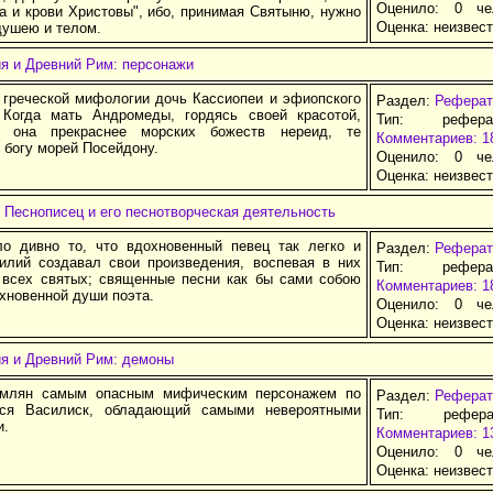
Оценило: 0 че
а и крови Христовы", ибо, принимая Святыню, нужно
Оценка:
неизвес
душею и телом.
я и Древний Рим: персонажи
 греческой мифологии дочь Кассиопеи и эфиопского
Раздел:
Реферат
Когда мать Андромеды, гордясь своей красотой,
Тип: рефер
о она прекраснее морских божеств нереид, те
Комментариев: 1
 богу морей Посейдону.
Оценило: 0 че
Оценка:
неизвес
 Песнописец и его песнотворческая деятельность
о дивно то, что вдохновенный певец так легко и
Раздел:
Реферат
силий создавал свои произведения, воспевая в них
Тип: рефер
 всех святых; священные песни как бы сами собою
Комментариев: 1
хновенной души поэта.
Оценило: 0 че
Оценка:
неизвес
ия и Древний Рим: демоны
имлян самым опасным мифическим персонажем по
Раздел:
Реферат
лся Василиск, обладающий самыми невероятными
Тип: рефер
и.
Комментариев: 1
Оценило: 0 че
Оценка:
неизвес