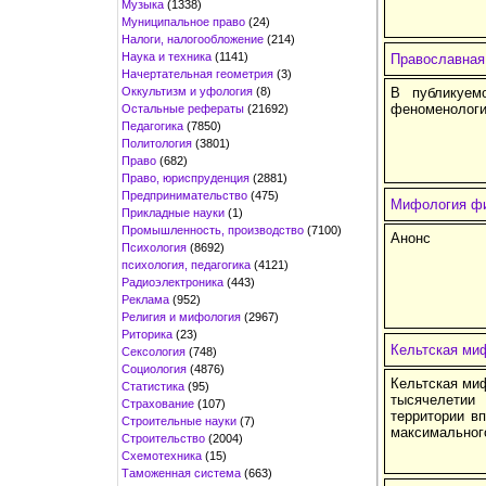
Музыка
(1338)
Муниципальное право
(24)
Налоги, налогообложение
(214)
Наука и техника
(1141)
Православная
Начертательная геометрия
(3)
Оккультизм и уфология
(8)
В публикуем
феноменологи
Остальные рефераты
(21692)
Педагогика
(7850)
Политология
(3801)
Право
(682)
Право, юриспруденция
(2881)
Предпринимательство
(475)
Мифология ф
Прикладные науки
(1)
Промышленность, производство
(7100)
Анонс
Психология
(8692)
психология, педагогика
(4121)
Радиоэлектроника
(443)
Реклама
(952)
Религия и мифология
(2967)
Риторика
(23)
Кельтская ми
Сексология
(748)
Социология
(4876)
Кельтская миф
Статистика
(95)
тысячелетии
Страхование
(107)
территории в
Строительные науки
(7)
максимального
Строительство
(2004)
Схемотехника
(15)
Таможенная система
(663)