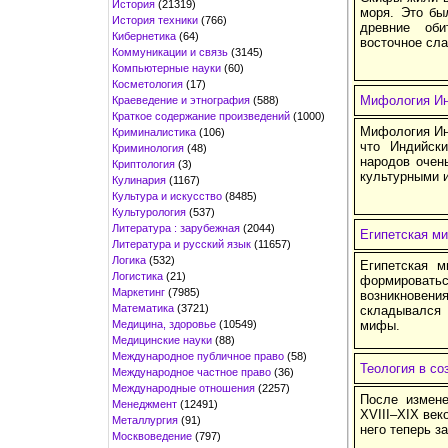
История
(21319)
моря. Это бы
История техники
(766)
древние оби
Кибернетика
(64)
восточное сла
Коммуникации и связь
(3145)
Компьютерные науки
(60)
Косметология
(17)
Мифология И
Краеведение и этнография
(588)
Краткое содержание произведений
(1000)
Мифология Инд
Криминалистика
(106)
что Индийск
Криминология
(48)
народов очен
Криптология
(3)
культурными 
Кулинария
(1167)
Культура и искусство
(8485)
Культурология
(537)
Литература : зарубежная
(2044)
Египетская м
Литература и русский язык
(11657)
Логика
(532)
Египетская 
Логистика
(21)
формировать
Маркетинг
(7985)
возникновен
Математика
(3721)
складывался 
Медицина, здоровье
(10549)
мифы.
Медицинские науки
(88)
Международное публичное право
(58)
Теология в со
Международное частное право
(36)
Международные отношения
(2257)
После измене
Менеджмент
(12491)
XVIII–XIX век
Металлургия
(91)
него теперь з
Москвоведение
(797)