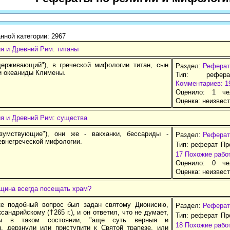
нной категории: 2967
я и Древний Рим: титаны
держивающий"), в греческой мифологии титан, сын
Раздел:
Реферат
и океаниды Климены.
Тип: рефер
Комментариев: 1
Оценило: 1 че
Оценка:
неизвес
ия и Древний Рим: существа
зумствующие"), они же - вакханки, бессариды -
Раздел:
Реферат
евнегреческой мифологии.
Тип: реферат Пр
17
Похожие рабо
Оценило: 0 че
Оценка:
неизвес
щина всегда посещать храм?
ке подобный вопрос был задан святому Дионисию,
Раздел:
Реферат
сандрийскому (†265 г.), и он ответил, что не думает,
Тип: реферат Пр
ы в таком состоянии, "аще суть верныя и
18
Похожие рабо
я, дерзнули или приступити к Святой трапезе, или