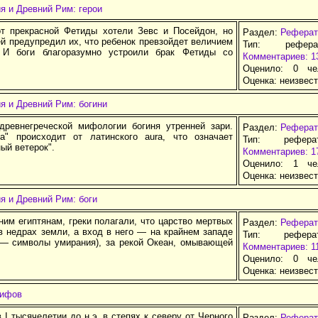
я и Древний Рим: герои
т прекрасной Фетиды хотели Зевс и Посейдон, но
Раздел:
Реферат
й предупредил их, что ребенок превзойдет величием
Тип: рефер
. И боги благоразумно устроили брак Фетиды со
Комментариев: 1
Оценило: 0 че
Оценка:
неизвес
я и Древний Рим: богини
ревнегреческой мифологии богиня утренней зари.
Раздел:
Реферат
а" происходит от латинского aura, что означает
Тип: рефер
ый ветерок".
Комментариев: 1
Оценило: 1 че
Оценка:
неизвес
я и Древний Рим: боги
им египтянам, греки полагали, что царство мертвых
Раздел:
Реферат
в недрах земли, а вход в него — на крайнем западе
Тип: рефер
т — символы умирания), за рекой Океан, омывающей
Комментариев: 1
Оценило: 0 че
Оценка:
неизвес
кифов
I тысячелетии до н.э. в степях к северу от Черного
Раздел:
Реферат