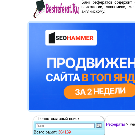
Банк рефератов содержит
психологии, экономике, ме
английскому.
Полнотекстовый поиск
Рефераты
> Ре
Всего работ:
364139