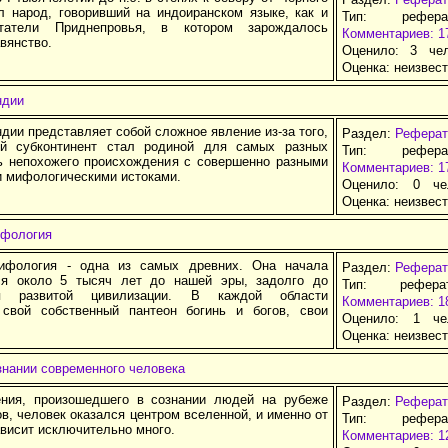
л народ, говоривший на индоиранском языке, как и
Тип: рефер
татели Приднепровья, в котором зарождалось
Комментариев: 1
вянство.
Оценило: 3 че
Оценка:
неизвес
ндии
ии представляет собой сложное явление из-за того,
Раздел:
Реферат
ий субконтинент стал родиной для самых разных
Тип: рефер
ь непохожего происхождения с совершенно разными
Комментариев: 1
и мифологическими истоками.
Оценило: 0 че
Оценка:
неизвес
ифология
мифология - одна из самых древних. Она начала
Раздел:
Реферат
ся около 5 тысяч лет до нашей эры, задолго до
Тип: рефер
ия развитой цивилизации. В каждой области
Комментариев: 1
свой собственный пантеон богинь и богов, свои
Оценило: 1 че
Оценка:
неизвес
знании современного человека
ния, произошедшего в сознании людей на рубеже
Раздел:
Реферат
ов, человек оказался центром вселенной, и именно от
Тип: рефер
ависит исключительно много.
Комментариев: 1