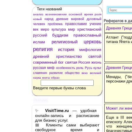
Теги названий
анализ
возникновение
основной
время
роля
народ
древние
мировой
духовный
новый
Рефератов в да
православие
учение
человек
проблема
Древняя Греци
мир
христианский
век
миро
культура
буддизм
православный
русский
Атлант ("под
религиозный
церковь
ислам
титана Япета 
религия
история
мифология
древний
христианство
святой
современный
бог
святая
Россия
жизнь
Древняя Грец
русская
миф
особенность
роль
Русь
культ
славянин
развитие
общество
веко
великий
Менады, ("бе
наука
книга
образ
персонажи др
Введите первые буквы слова
Реклама
Может ли жен
✨
VisitTime.ru
— удобная
онлайн-запись и расписание
Еще в III ве
для бизнес услуг.
епископу Алек
📅 Клиенты сами выбирают
что женщин
свободное время и
благочестивы