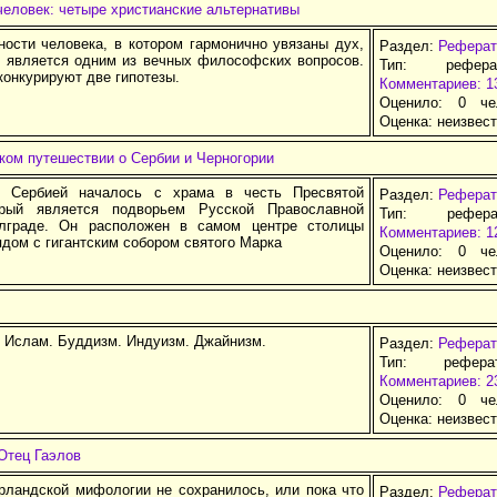
еловек: четыре христианские альтернативы
ности человека, в котором гармонично увязаны дух,
Раздел:
Реферат
, является одним из вечных философских вопросов.
Тип: рефер
онкурируют две гипотезы.
Комментариев: 1
Оценило: 0 че
Оценка:
неизвес
ком путешествии о Сербии и Черногории
с Сербией началось с храма в честь Пресвятой
Раздел:
Реферат
орый является подворьем Русской Православной
Тип: рефер
лграде. Он расположен в самом центре столицы
Комментариев: 1
дом с гигантским собором святого Марка
Оценило: 0 че
Оценка:
неизвес
. Ислам. Буддизм. Индуизм. Джайнизм.
Раздел:
Реферат
Тип: рефер
Комментариев: 2
Оценило: 0 че
Оценка:
неизвес
Отец Гаэлов
ирландской мифологии не сохранилось, или пока что
Раздел:
Реферат