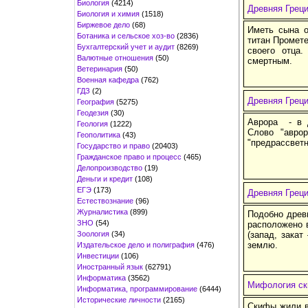
Биология
(4214)
Древняя Греци
Биология и химия
(1518)
Биржевое дело
(68)
Иметь сына о
Ботаника и сельское хоз-во
(2836)
титан Промете
Бухгалтерский учет и аудит
(8269)
своего отца
Валютные отношения
(50)
смертным.
Ветеринария
(50)
Военная кафедра
(762)
ГДЗ
(2)
Древняя Греци
География
(5275)
Геодезия
(30)
Аврора - в д
Геология
(1222)
Слово "аврор
Геополитика
(43)
"предрассветн
Государство и право
(20403)
Гражданское право и процесс
(465)
Делопроизводство
(19)
Деньги и кредит
(108)
ЕГЭ
(173)
Древняя Греци
Естествознание
(96)
Журналистика
(899)
Подобно древн
ЗНО
(54)
расположено 
Зоология
(34)
(запад, зака
землю.
Издательское дело и полиграфия
(476)
Инвестиции
(106)
Иностранный язык
(62791)
Информатика
(3562)
Мифология с
Информатика, программирование
(6444)
Исторические личности
(2165)
Скифы жили в 