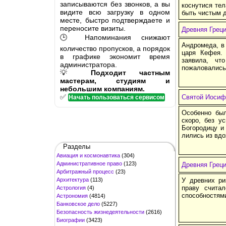
записываются без звонков, а вы
коснутися тел
видите всю загрузку в одном
быть чистым 
месте, быстро подтверждаете и
переносите визиты.
Древняя Греци
🕒 Напоминания снижают
Андромеда, в
количество пропусков, а порядок
царя Кефея. 
в графике экономит время
заявила, чт
администратора.
пожаловались
💡
Подходит частным
мастерам, студиям и
небольшим компаниям.
✅
Святой Иосиф
Начать пользоваться сервисом
Особенно был
скоро, без у
Богородицу и
лились из вдо
Разделы
Авиация и космонавтика
(304)
Административное право
(123)
Древняя Грец
Арбитражный процесс
(23)
Архитектура
(113)
У древних р
праву счита
Астрология
(4)
способностям
Астрономия
(4814)
Банковское дело
(5227)
Безопасность жизнедеятельности
(2616)
Биографии
(3423)