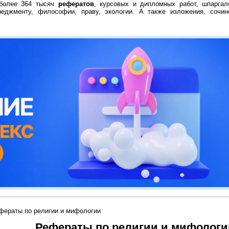
 более 364 тысяч
рефератов
, курсовых и дипломных работ, шпаргал
неджменту, философии, праву, экологии. А также изложения, сочин
фераты по религии и мифологии
Рефераты по религии и мифологи