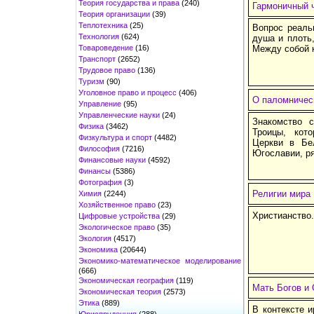
Теория государства и права
(240)
Гармоничный ч
Теория организации
(39)
Теплотехника
(25)
Вопрос реаль
Технология
(624)
душа и плоть
Товароведение
(16)
Между собой к
Транспорт
(2652)
Трудовое право
(136)
Туризм
(90)
Уголовное право и процесс
(406)
О паломничес
Управление
(95)
Управленческие науки
(24)
Знакомство 
Физика
(3462)
Троицы, кот
Физкультура и спорт
(4482)
Церкви в Бе
Философия
(7216)
Югославии, ря
Финансовые науки
(4592)
Финансы
(5386)
Фотография
(3)
Религии мира
Химия
(2244)
Хозяйственное право
(23)
Христианство
Цифровые устройства
(29)
Экологическое право
(35)
Экология
(4517)
Экономика
(20644)
Экономико-математическое моделирование
(666)
Экономическая география
(119)
Мать Богов и 
Экономическая теория
(2573)
Этика
(889)
В контексте 
Юриспруденция
(288)