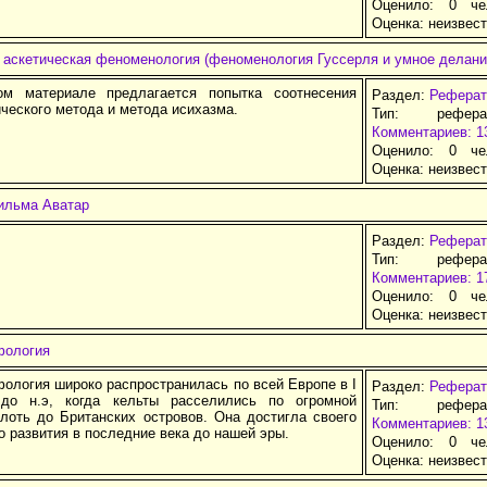
Оценило: 0 че
Оценка:
неизвес
 аскетическая феноменология (феноменология Гуссерля и умное делани
ом материале предлагается попытка соотнесения
Раздел:
Реферат
ческого метода и метода исихазма.
Тип: рефер
Комментариев: 1
Оценило: 0 че
Оценка:
неизвес
ильма Аватар
Раздел:
Реферат
Тип: рефер
Комментариев: 1
Оценило: 0 че
Оценка:
неизвес
фология
ология широко распространилась по всей Европе в I
Раздел:
Реферат
 до н.э, когда кельты расселились по огромной
Тип: рефер
плоть до Британских островов. Она достигла своего
Комментариев: 1
 развития в последние века до нашей эры.
Оценило: 0 че
Оценка:
неизвес