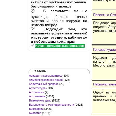
выбирают удобный слот онлайн,
без ожидания и звонков.
🕒 В результате меньше
Повесть о Св
путаницы, больше точных
визитов и ровная загрузка на
При дворе кор
неделю вперёд.
садился Арту
💡
Подходит тем, кто
услышав каког
оказывает услуги по времени:
мастерам, студиям, кабинетам
и небольшим командам.
✅
Начать пользоваться сервисом
Генезис иудаи
Иудаизм - др
начале II ты
Месопотамии 
Разделы
Авиация и космонавтика
(304)
Административное право
(123)
Арбитражный процесс
(23)
Национальные
Архитектура
(113)
Одной из оч
Астрология
(4)
времени и 
Астрономия
(4814)
человечества,
Банковское дело
(5227)
Безопасность жизнедеятельности
(2616)
Биографии
(3423)
Биология
(4214)