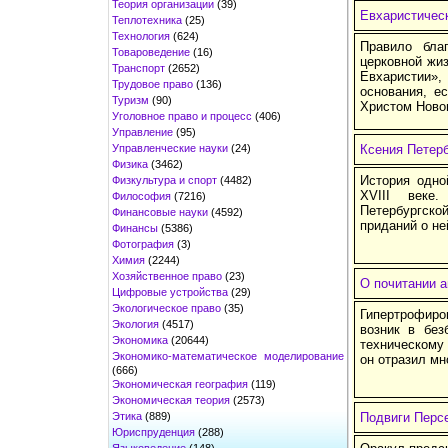
Теория организации
(39)
Евхаристичес
Теплотехника
(25)
Технология
(624)
Правило бла
Товароведение
(16)
церковной жи
Транспорт
(2652)
Евхаристии»,
Трудовое право
(136)
основания, е
Туризм
(90)
Христом Новог
Уголовное право и процесс
(406)
Управление
(95)
Управленческие науки
(24)
Ксения Петер
Физика
(3462)
История одно
Физкультура и спорт
(4482)
XVIII веке
Философия
(7216)
Петербургско
Финансовые науки
(4592)
приданий о не
Финансы
(5386)
Фотография
(3)
Химия
(2244)
Хозяйственное право
(23)
О почитании а
Цифровые устройства
(29)
Экологическое право
(35)
Гипертрофиро
Экология
(4517)
возник в без
Экономика
(20644)
техническому
Экономико-математическое моделирование
он отразил мн
(666)
Экономическая география
(119)
Экономическая теория
(2573)
Этика
(889)
Подвиги Перс
Юриспруденция
(288)
Языковедение
(148)