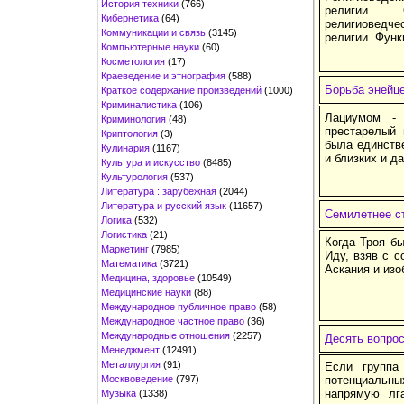
История техники
(766)
религии. О
Кибернетика
(64)
религиоведч
Коммуникации и связь
(3145)
религии. Функ
Компьютерные науки
(60)
Косметология
(17)
Краеведение и этнография
(588)
Борьба энейце
Краткое содержание произведений
(1000)
Криминалистика
(106)
Лациумом - 
Криминология
(48)
престарелый 
Криптология
(3)
была единств
Кулинария
(1167)
и близких и д
Культура и искусство
(8485)
Культурология
(537)
Литература : зарубежная
(2044)
Литература и русский язык
(11657)
Семилетнее с
Логика
(532)
Логистика
(21)
Когда Троя б
Маркетинг
(7985)
Иду, взяв с с
Математика
(3721)
Аскания и изо
Медицина, здоровье
(10549)
Медицинские науки
(88)
Международное публичное право
(58)
Международное частное право
(36)
Международные отношения
(2257)
Десять вопрос
Менеджмент
(12491)
Металлургия
(91)
Если группа
Москвоведение
(797)
потенциальн
напрямую лг
Музыка
(1338)