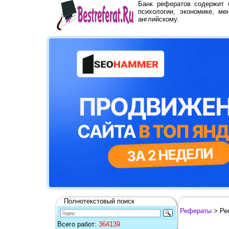
Банк рефератов содержит
психологии, экономике, ме
английскому.
Полнотекстовый поиск
Рефераты
> Ре
Всего работ:
364139