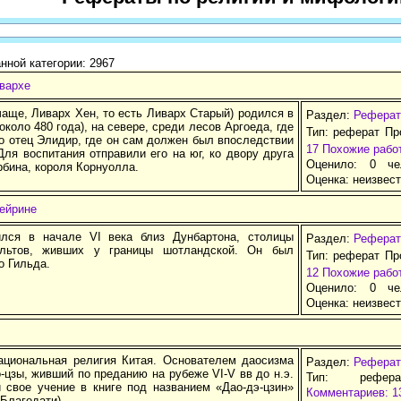
нной категории: 2967
ивархе
чаще, Ливарх Хен, то есть Ливарх Старый) родился в
Раздел:
Реферат
(около 480 года), на севере, среди лесов Аргоеда, где
Тип: реферат Пр
о отец Элидир, где он сам должен был впоследствии
17
Похожие рабо
Для воспитания отправили его на юг, ко двору друга
Оценило: 0 че
бина, короля Корнуолла.
Оценка:
неизвес
нейрине
лся в начале VI века близ Дунбартона, столицы
Раздел:
Реферат
ельтов, живших у границы шотландской. Он был
Тип: реферат Пр
о Гильда.
12
Похожие рабо
Оценило: 0 че
Оценка:
неизвес
циональная религия Китая. Основателем даосизма
Раздел:
Реферат
-цзы, живший по преданию на рубеже VI-V вв до н.э.
Тип: рефер
 свое учение в книге под названием «Дао-дэ-цзин»
Комментариев: 1
 Благодати).