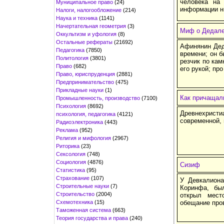
человека на
Муниципальное право
(24)
информации н
Налоги, налогообложение
(214)
Наука и техника
(1141)
Начертательная геометрия
(3)
Миф о Дедале
Оккультизм и уфология
(8)
Остальные рефераты
(21692)
Афинянин Дед
Педагогика
(7850)
времени; он б
Политология
(3801)
резчик по ка
Право
(682)
его рукой; про
Право, юриспруденция
(2881)
Предпринимательство
(475)
Прикладные науки
(1)
Как причащал
Промышленность, производство
(7100)
Психология
(8692)
Древнехристи
психология, педагогика
(4121)
современной,
Радиоэлектроника
(443)
Реклама
(952)
Религия и мифология
(2967)
Риторика
(23)
Сексология
(748)
Социология
(4876)
Сизиф
Статистика
(95)
Страхование
(107)
У Девкалиона
Строительные науки
(7)
Коринфа, бы
Строительство
(2004)
открыл мест
Схемотехника
(15)
обещание про
Таможенная система
(663)
Теория государства и права
(240)