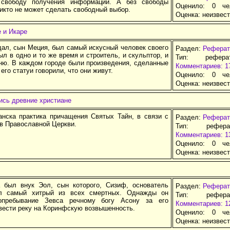
 свободу получения информации. А без свободы
Оценило: 0 че
икто не может сделать свободный выбор.
Оценка:
неизвес
 и Икаре
ал, сын Меция, был самый искусный человек своего
Раздел:
Реферат
ыл в одно и то же время и строитель, и скульптор, и
Тип: рефер
мню. В каждом городе были произведения, сделанные
Комментариев: 1
 его статуи говорили, что они живут.
Оценило: 0 че
Оценка:
неизвес
ись древние христиане
анска практика причащения Святых Тайн, в связи с
Раздел:
Реферат
 в Православной Церкви.
Тип: рефер
Комментариев: 1
Оценило: 0 че
Оценка:
неизвес
 был внук Эол, сын которого, Сизиф, основатель
Раздел:
Реферат
л самый хитрый из всех смертных. Однажды он
Тип: рефер
опребывание Зевса речному богу Асону за его
Комментариев: 1
вести реку на Коринфскую возвышенность.
Оценило: 0 че
Оценка:
неизвес