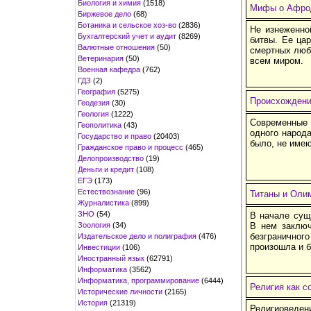
Биология и химия
(1518)
Мифы о Афро
Биржевое дело
(68)
Ботаника и сельское хоз-во
(2836)
Не изнеженно
Бухгалтерский учет и аудит
(8269)
битвы. Ее цар
Валютные отношения
(50)
смертных любо
Ветеринария
(50)
всем миром.
Военная кафедра
(762)
ГДЗ
(2)
География
(5275)
Происхождени
Геодезия
(30)
Геология
(1222)
Современные 
Геополитика
(43)
одного народа
Государство и право
(20403)
было, не име
Гражданское право и процесс
(465)
Делопроизводство
(19)
Деньги и кредит
(108)
ЕГЭ
(173)
Естествознание
(96)
Титаны и Оли
Журналистика
(899)
ЗНО
(54)
В начале сущ
Зоология
(34)
В нем заключ
безграничног
Издательское дело и полиграфия
(476)
произошла и б
Инвестиции
(106)
Иностранный язык
(62791)
Информатика
(3562)
Информатика, программирование
(6444)
Религия как 
Исторические личности
(2165)
История
(21319)
Религиоведе