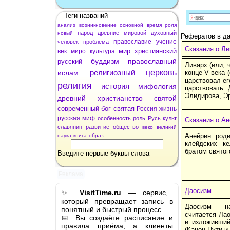
Теги названий
анализ
возникновение
основной
время
роля
народ
древние
мировой
духовный
новый
Рефератов в да
православие
учение
человек
проблема
Сказания о Л
мир
христианский
век
миро
культура
буддизм
православный
русский
Ливарх (или, 
религиозный
церковь
ислам
конце V века 
царствовал ег
религия
история
мифология
царствовать. 
Элидирова, Эр
древний
христианство
святой
современный
бог
святая
Россия
жизнь
русская
миф
особенность
роль
Русь
культ
Сказания о А
славянин
развитие
общество
веко
великий
Анейрин роди
наука
книга
образ
клейдских к
братом святог
Введите первые буквы слова
Реклама
Даосизм
✨
VisitTime.ru
— сервис,
который превращает запись в
Даосизм — на
понятный и быстрый процесс.
считается Лао
📅 Вы создаёте расписание и
и изложивший
правила приёма, а клиенты
(Канон Пути и