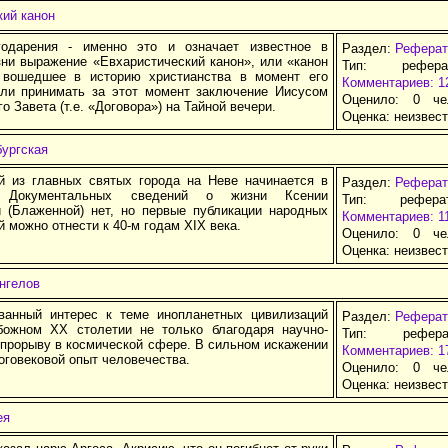
кий канон
годарения - именно это и означает известное в
Раздел:
Реферат
зни выражение «Евхаристический канон», или «канон
Тип: рефер
 вошедшее в историю христианства в момент его
Комментариев: 1
сли принимать за этот момент заключение Иисусом
Оценило: 0 че
о Завета (т.е. «Договора») на Тайной вечери.
Оценка:
неизвес
бургская
й из главных святых города на Неве начинается в
Раздел:
Реферат
. Документальных сведений о жизни Ксении
Тип: рефер
й (Блаженной) нет, но первые публикации народных
Комментариев: 1
й можно отнести к 40-м годам XIX века.
Оценило: 0 че
Оценка:
неизвес
нгелов
ванный интерес к теме инопланетных цивилизаций
Раздел:
Реферат
божном ΧΧ столетии не только благодаря научно-
Тип: рефер
 прорыву в космической сфере. В сильном искажении
Комментариев: 1
оговековой опыт человечества.
Оценило: 0 че
Оценка:
неизвес
ея