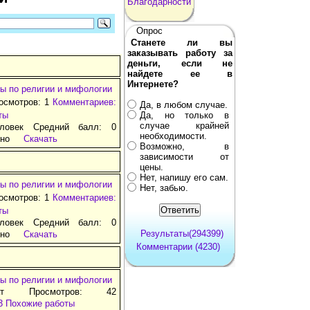
Благодарности
Опрос
Станете ли вы
заказывать работу за
деньги, если не
найдете ее в
Интернете?
ы по религии и мифологии
осмотров: 1
Комментариев:
Да, в любом случае.
ты
Да, но только в
случае крайней
ловек Средний балл: 0
необходимости.
тно
Скачать
Возможно, в
зависимости от
цены.
Нет, напишу его сам.
ы по религии и мифологии
Нет, забью.
осмотров: 1
Комментариев:
ты
ловек Средний балл: 0
Результаты(294399)
тно
Скачать
Комментарии (4230)
ы по религии и мифологии
ат Просмотров: 42
3
Похожие работы