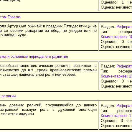
Оценило: 1 че
Оценка:
неизвес
ятом Граале
оля Артур был обычай: в праздник Пятидесятницы не
Раздел:
Реферат
р со своими рыцарями за обед, не увидев или не
Тип: рефер
о-нибудь чуда.
Комментариев: 1
Оценило: 0 че
Оценка:
неизвес
зма и основные периоды его развития
евнейшая монотеистическая религия, возникшая в
Раздел:
Реферат
сячелетия до н.э. среди древнесемитских племен
Тип: рефер
и ставшая национальной религией евреев.
Комментариев: 1
Оценило: 0 че
Оценка:
неизвес
 религии
ень древних религий, сохранившейся до нашего
Раздел:
Реферат
сыгравшей важную роль в духовной эволюции
Тип: рефера
 является индуизм.
Комментариев: 1
Оценило: 3 че
Оценка:
неизвес