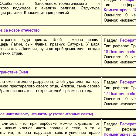
собенности богословско-теологического и
Тип: рефер
еского подходов к анализу религии. Структура
Комментариев: 1
ции религии. Классификация религий.
Оценило: 0 че
Оценка:
неизвес
в за новое отечество
страною, куда пристал Эней, - мирно правил
Раздел:
Реферат
царь Латин, сын Фавна, правнук Сатурна. У царя
Тип: реферат Пр
енная дочь Лавиния, руки которой домогались вожди
18
Похожие рабо
алеких стран.
Оценило: 0 че
Оценка:
неизвес
транствие Энея
ыла окончательно разрушена, Эней удалился на гору
Раздел:
Реферат
обою престарелого своего отца, Апхиза, сына своего
Тип: реферат Пр
бражения пенатов - покровителей Приамова града.
17
Похожие рабо
Оценило: 0 че
Оценка:
неизвес
ов навязчивому незнакомцу (тоталитарные секты)
 считает, что при вербовке можно скрывать от
Раздел:
Реферат
ых новых членов часть правды о себе, а то и
Тип: рефер
ать им, то она нарушает конституционное право
Комментариев: 1