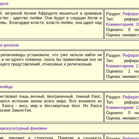
дите
й, ветреной богине Афродите мешаться в кровавые
Раздел:
Реферат
ство - царство любви. Она будит в сердцах богов и
Тип: рефер
вь. Благодаря власти, власти любви, она царит над
Комментариев: 1
Оценило: 0 че
Оценка:
неизвес
е религии
религиоведы установили, что уже нельзя найти ни
Раздел:
Реферат
 и ни одного племени, сколь бы примитивным оно ни
Тип: рефер
ющего представлений, относимых к религиозным.
Комментариев: 1
Оценило: 1 че
Оценка:
неизвес
мпийцы
ествовал лишь вечный, безграничный, темный Хаос.
Раздел:
Реферат
ался источник жизни всего мира. Все возникло из
Тип: рефер
о Хаоса - весь мир и бессмертные боги. Из Хаоса
Комментариев: 1
огиня Земля-Гея.
Оценило: 0 че
Оценка:
неизвес
социокультурный феномен
ние: предмет и структура. Понятие и сущность
Раздел:
Реферат