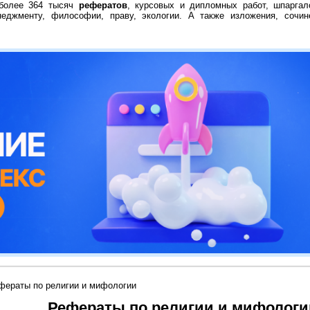
 более 364 тысяч
рефератов
, курсовых и дипломных работ, шпаргал
неджменту, философии, праву, экологии. А также изложения, сочин
фераты по религии и мифологии
Рефераты по религии и мифологи