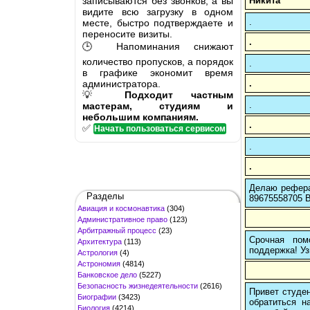
записываются без звонков, а вы
Никита
видите всю загрузку в одном
.
месте, быстро подтверждаете и
переносите визиты.
.
🕒 Напоминания снижают
количество пропусков, а порядок
.
в графике экономит время
администратора.
.
💡
Подходит частным
.
мастерам, студиям и
небольшим компаниям.
.
✅
Начать пользоваться сервисом
.
.
Делаю рефера
Разделы
89675558705 В
Авиация и космонавтика
(304)
Административное право
(123)
Арбитражный процесс
(23)
Срочная пом
Архитектура
(113)
поддержка! Уз
Астрология
(4)
Астрономия
(4814)
Банковское дело
(5227)
Безопасность жизнедеятельности
(2616)
Привет студен
Биографии
(3423)
обратиться н
Биология
(4214)