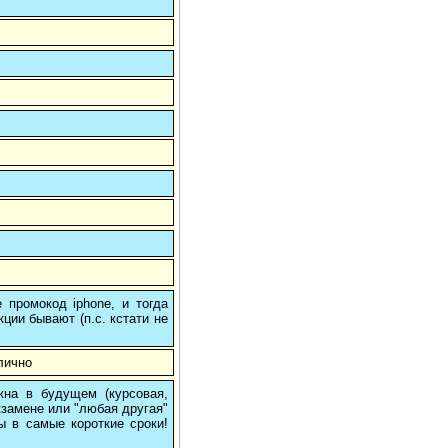
 промокод iphone, и тогда
кции бывают (п.с. кстати не
лично
на в будущем (курсовая,
кзамене или "любая другая"
ы в самые короткие сроки!