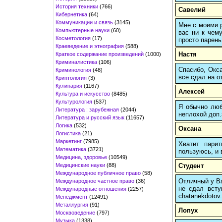
История техники
(766)
Савелий
Кибернетика
(64)
Коммуникации и связь
(3145)
Мне с моими р
Компьютерные науки
(60)
вас ни к чему
Косметология
(17)
просто парень
Краеведение и этнография
(588)
Настя
Краткое содержание произведений
(1000)
Криминалистика
(106)
Спасибо, Окса
Криминология
(48)
все сдал на о
Криптология
(3)
Кулинария
(1167)
Алексей
Культура и искусство
(8485)
Культурология
(537)
Я обычно любы
Литература : зарубежная
(2044)
неплохой доп.
Литература и русский язык
(11657)
Логика
(532)
Оксана
Логистика
(21)
Маркетинг
(7985)
Хватит пари
Математика
(3721)
пользуюсь, и 
Медицина, здоровье
(10549)
Медицинские науки
(88)
Студент
Международное публичное право
(58)
Отличный у Ва
Международное частное право
(36)
не сдал всту
Международные отношения
(2257)
chatanekdotov.
Менеджмент
(12491)
Металлургия
(91)
Лопух
Москвоведение
(797)
Музыка
(1338)