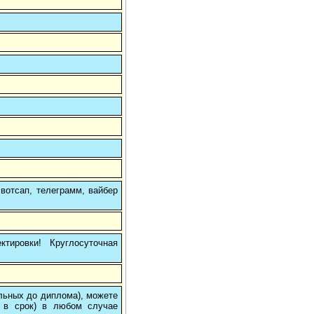
вотсап, телеграмм, вайбер
тировки! Круглосуточная
ольных до диплома), можете
 в срок) в любом случае