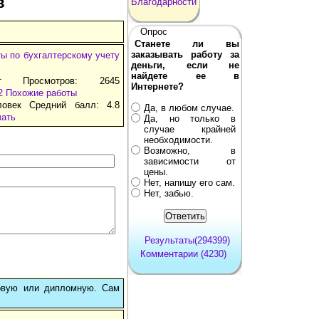
в
Благодарности
Опрос
Станете ли вы
заказывать работу за
ы по бухгалтерскому учету
деньги, если не
найдете ее в
т Просмотров: 2645
Интернете?
2
Похожие работы
ловек Средний балл: 4.8
Да, в любом случае.
чать
Да, но только в
случае крайней
необходимости.
Возможно, в
зависимости от
цены.
Нет, напишу его сам.
Нет, забью.
Результаты(294399)
Комментарии (4230)
овую или дипломную. Сам