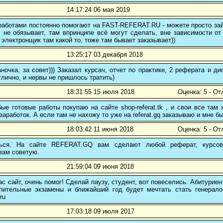
14:17:24 06 мая 2019
аботами постоянно помогают на FAST-REFERAT.RU - можете просто зайт
 не обязывает, там впринципе всё могут сделать, вне зависимости от
 электронщик там какой то, тоже там бывает заказывает))
13:25:17 03 декабря 2018
ночка, за совет))) Заказал курсач, отчет по практике, 2 реферата и
тлично, и нервы не пришлось тратить)
18:31:55 15 июля 2018
Оценка: 5 - От
е готовые работы покупаю на сайте shop-referat.tk , и свои все там
заработок. А если там не нахожу то уже на referat.gq заказываю и мне б
18:03:42 11 июня 2018
Оценка: 5 - От
ться. На сайте REFERAT.GQ вам сделают любой реферат, курсо
вам советую.
21:59:04 09 июня 2018
с сайт, очень помог! Сделай паузу, студент, вот повеселись: Абитуриен
пительные экзамены и ближайший год будет мечтать стать генералом
ru
17:03:18 09 июля 2017