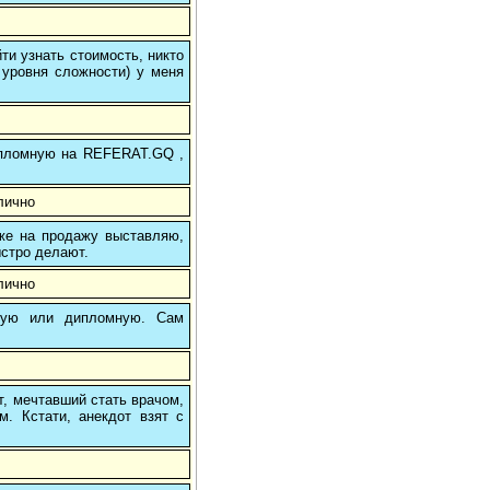
и узнать стоимость, никто
 уровня сложности) у меня
 дипломную на REFERAT.GQ ,
лично
 же на продажу выставляю,
ыстро делают.
лично
вую или дипломную. Сам
т, мечтавший стать врачом,
. Кстати, анекдот взят с