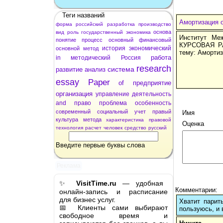
Теги названий
Амортизация 
форма
российский
разработка
производство
основа
вид
роль
государственный
экономика
Институт Ме
понятие
процесс
основный
финансовый
КУРСОВАЯ РА
история
экономический
основной
метод
тему: Амортиз
работа
in
методический
Россия
research
система
развитие
анализ
essay
Paper
of
предприятие
организация
управление
деятельность
and
право
проблема
особенность
современный
социальный
учет
правый
Имя
культура
метода
характеристика
правовой
Оценка
технология
расчет
человек
средство
русский
Введите первые буквы слова
Реклама
✨
VisitTime.ru
— удобная
Комментарии:
онлайн-запись и расписание
для бизнес услуг.
Хватит парит
📅 Клиенты сами выбирают
пользуюсь, и 
свободное время и