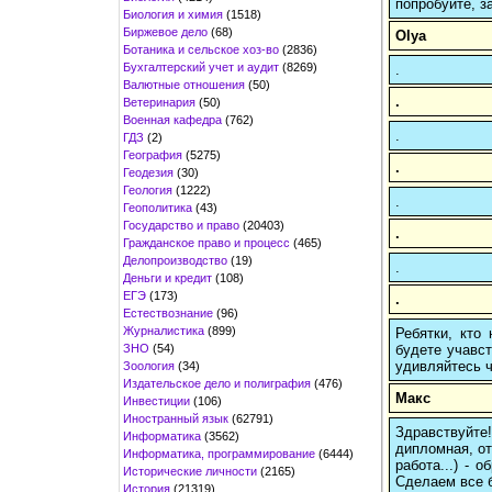
попробуйте, з
Биология и химия
(1518)
Биржевое дело
(68)
Olya
Ботаника и сельское хоз-во
(2836)
Бухгалтерский учет и аудит
(8269)
.
Валютные отношения
(50)
.
Ветеринария
(50)
Военная кафедра
(762)
.
ГДЗ
(2)
География
(5275)
.
Геодезия
(30)
Геология
(1222)
.
Геополитика
(43)
Государство и право
(20403)
.
Гражданское право и процесс
(465)
Делопроизводство
(19)
.
Деньги и кредит
(108)
ЕГЭ
(173)
.
Естествознание
(96)
Журналистика
(899)
Ребятки, кто
ЗНО
(54)
будете учавст
удивляйтесь ч
Зоология
(34)
Издательское дело и полиграфия
(476)
Макс
Инвестиции
(106)
Иностранный язык
(62791)
Здравствуйте
Информатика
(3562)
дипломная, от
Информатика, программирование
(6444)
работа...) -
Исторические личности
(2165)
Сделаем все б
История
(21319)