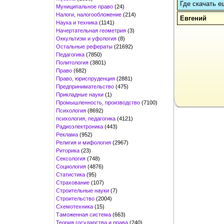
Где скачать е
Муниципальное право
(24)
Налоги, налогообложение
(214)
Евгений
Наука и техника
(1141)
Начертательная геометрия
(3)
Оккультизм и уфология
(8)
Остальные рефераты
(21692)
Педагогика
(7850)
Политология
(3801)
Право
(682)
Право, юриспруденция
(2881)
Предпринимательство
(475)
Прикладные науки
(1)
Промышленность, производство
(7100)
Психология
(8692)
психология, педагогика
(4121)
Радиоэлектроника
(443)
Реклама
(952)
Религия и мифология
(2967)
Риторика
(23)
Сексология
(748)
Социология
(4876)
Статистика
(95)
Страхование
(107)
Строительные науки
(7)
Строительство
(2004)
Схемотехника
(15)
Таможенная система
(663)
Теория государства и права
(240)