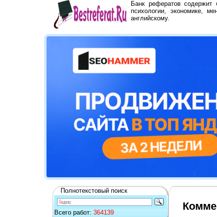
Банк рефератов содержит
психологии, экономике, ме
английскому.
Полнотекстовый поиск
Комме
Всего работ:
364139