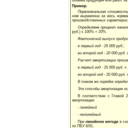
объема продукции или работ за
Пример.
Первоначальная стоимость
ном выражении за весь норма
производст­венных характерис
Определяем процент ежегод
руб.) х 100% = 20%.
Фактический выпуск продук
в первый год - 25 000 руб.;
во второй год - 20 000 руб. 
Расчет амортизации произ
в первый год -
25 000 руб. х
во второй год -
20 000 руб. 
В таком же порядке опреде
Эти способы амортизации ос
В соответствии с Главой 
амортизации:
-
линейный
-
нелинейный
При
линейном методе
в соо
по ПБУ 6/01.