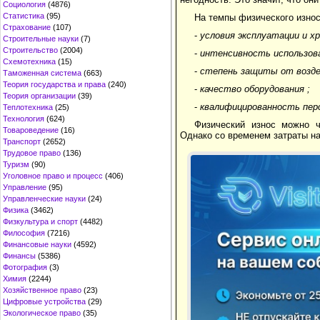
Социология
(4876)
Статистика
(95)
На темпы физического изно
Страхование
(107)
-
условия эксплуатации и х
Строительные науки
(7)
Строительство
(2004)
-
интенсивность использова
Схемотехника
(15)
-
степень защиты от возде
Таможенная система
(663)
Теория государства и права
(240)
-
качество оборудования
;
Теория организации
(39)
-
квалифицированность пер
Теплотехника
(25)
Технология
(624)
Физический износ можно ч
Товароведение
(16)
Однако со временем затраты на
Транспорт
(2652)
Трудовое право
(136)
Туризм
(90)
Уголовное право и процесс
(406)
Управление
(95)
Управленческие науки
(24)
Физика
(3462)
Физкультура и спорт
(4482)
Философия
(7216)
Финансовые науки
(4592)
Финансы
(5386)
Фотография
(3)
Химия
(2244)
Хозяйственное право
(23)
Цифровые устройства
(29)
Экологическое право
(35)