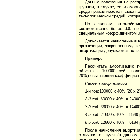
Данные положения не распр
группам, в случае, если амор
среде приравнивается также на
технологической средой, котор
По легковым автомобиля
соответственно более 300 ты
специальным коэффициентом 0
Допускается начисление ам
организации, закрепленному в
амортизации допускается только
Пример.
Рассчитать амортизацию п
объекта - 100000 руб.; пол
20%;повышающий коэффициент 
Расчет амортизации:
1-й год:100000 х 40% (20 х 2
2-й год:
60000 х 40% = 24000
3-й год:
36000 х 40% = 14400
4-й год:
21600 х 40% = 8640 
5-й год:
12960 х 40% = 5184 
После начисления амортиза
отличная от нуля (в данном 
возможного оприходования мат