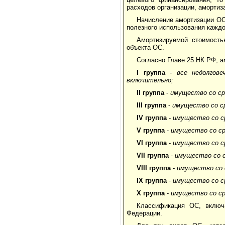
расходов организации, амортиз
Начисление амортизации ОС
полезного использования каждо
Амортизируемой стоимость
объекта ОС.
Согласно Главе 25 НК РФ, 
I группа
-
все недолгов
включительно;
II группа
-
имущество со ср
III
группа
-
имущество со ср
IV
группа
-
имущество со ср
V
группа
-
имущество со ср
VI
группа
-
имущество со ср
VII
группа
-
имущество со с
VIII
группа
-
имущество со 
IX
группа
-
имущество со ср
X
группа
-
имущество со ср
Классификация ОС, включ
Федерации.