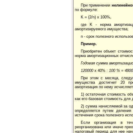
При применении
нелинейно
по формуле:
K = (2/n) x 100%,
где K - норма амортизац
амортизируемого имущества;
n - срок полезного использ
Пример.
Приобретен объект стоимос
норма амортизационных отчисл
Годовая сумма амортизаци
120000
х 40% :
100
%
=
4800
При этом с месяца, следу
имущества достигнет 20 про
амортизация по нему исчисляе
1) остаточная стоимость о
как его базовая стоимость для
2) сумма начисляемой за о
определяется путем деления 
истечения срока полезного исп
Если организация в теч
реорганизована или иначе прео
налоговый период для нее нач