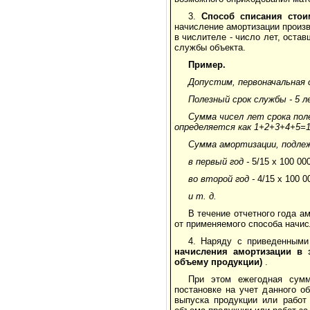
3.
Способ списания стои
начисление амортизации произво
в числителе - число лет, оста
службы объекта.
Пример.
Допустим, первоначальная 
Полезный срок службы - 5 л
Сумма чисел лет срока пол
опреде­ляется как 1+2+3+4+5=1
Сумма амортизации, подлеж
в первый год -
5/15 х 100 000
во второй год -
4/15 х 100 0
и т. д.
В течение отчетного года 
от применяемого способа начис
4. Наряду с приведенными
начисления амортизации в 
объему продукции)
.
При этом ежегодная сумм
постановке на учет данного о
выпуска продукции или работ 