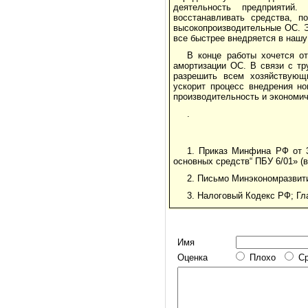
деятельность предприятий.
восстанавливать средства, п
высокопроизводительные ОС. Э
все быстрее внедряется в нашу
В конце работы хочется о
амортизации ОС. В связи с т
разрешить всем хозяйствующ
ускорит процесс внедрения н
производительность и экономич
.
1. Приказ Минфина РФ от 
основных средств“ ПБУ 6/01» (
2. Письмо Минэкономразвити
3. Налоговый Кодекс РФ; Гла
Имя
Оценка
Плохо
С