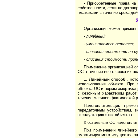
- Приобретенные права на
собственности, если по догово
платежами в течение срока дей
Организация может применя
-
линейный;
-
уменьша­емого остатка;
-
списания стоимости по су
-
списания стоимо­сти проп
Применение организацией о
ОС в течение всего срока их по
1.
Линейный способ
, кот
использования объекта. При 
объекта ОС и нормы амортизаци
с сезонным характе­ром работ
течение месяцев фактической ра
Налогоплательщик приме
передаточным устройствам, в
эксплуатацию этих объектов.
К остальным ОС налогоплат
При применении линейного
амортизируемого имущества оп