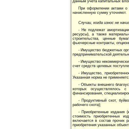
данным учета капитальных вло
При оформлении актами о 
начисленную сумму уточняют.
Случаи, когда износ не нач
- Не подлежат амортизаци
ресурсы), а также материаль
строительства, ценные бум
фьючерсные контракты, опционн
- Имущество бюджетных орг
предпринимательской деятельн
- Имущество некоммерческих
счет средств целевых поступл
- Имущество, приобретенно
Указанная норма не применяетс
- Объекты внешнего благоус
которых осуществлялось с 
финансирования, специализиров
- Продуктивный скот, буйв
рабочего скота);
- Приобретенные издания (
стоимость приобретенных из
включается в состав прочих р
приобретения указанных объект