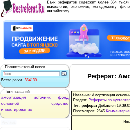
Банк рефератов содержит более 364 тыся
психологии, экономике, менеджменту, фило
английскому.
Полнотекстовый поиск
Реферат: Ам
Всего работ:
364139
Теги названий
Название: Амортизация основны
амортизация
источник
фонд
Раздел:
Рефераты по бухгалтер
основной
средство
Тип:
реферат
Добавлен 19:39:0
инвестирование
Просмотров: 2645
Комментариев
Инс
Реклама