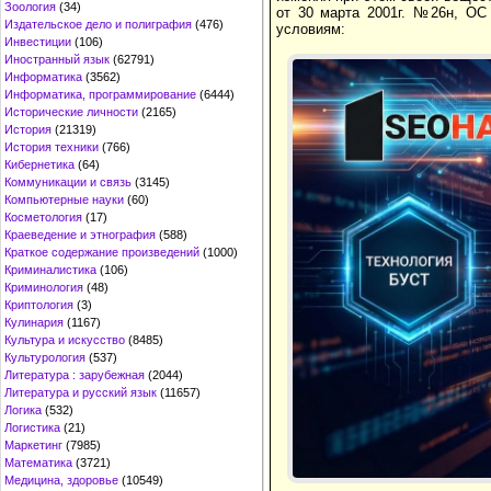
Зоология
(34)
от 30 марта 2001г. №26н, ОС
Издательское дело и полиграфия
(476)
условиям:
Инвестиции
(106)
Иностранный язык
(62791)
Информатика
(3562)
Информатика, программирование
(6444)
Исторические личности
(2165)
История
(21319)
История техники
(766)
Кибернетика
(64)
Коммуникации и связь
(3145)
Компьютерные науки
(60)
Косметология
(17)
Краеведение и этнография
(588)
Краткое содержание произведений
(1000)
Криминалистика
(106)
Криминология
(48)
Криптология
(3)
Кулинария
(1167)
Культура и искусство
(8485)
Культурология
(537)
Литература : зарубежная
(2044)
Литература и русский язык
(11657)
Логика
(532)
Логистика
(21)
Маркетинг
(7985)
Математика
(3721)
Медицина, здоровье
(10549)