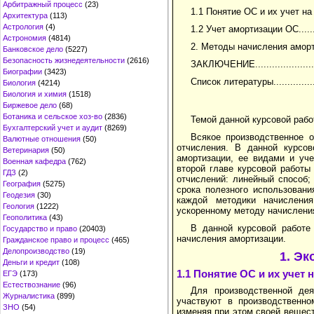
Арбитражный процесс
(23)
1.1 Понятие ОС и их учет на предп
Архитектура
(113)
Астрология
(4)
1.2 Учет амортизации ОС..............
Астрономия
(4814)
2. Методы начисления амортизации..
Банковское дело
(5227)
Безопасность жизнедеятельности
(2616)
ЗАКЛЮЧЕНИЕ............................
Биографии
(3423)
Список литературы.....................
Биология
(4214)
Биология и химия
(1518)
Биржевое дело
(68)
Ботаника и сельское хоз-во
(2836)
Темой данной курсовой рабо
Бухгалтерский учет и аудит
(8269)
Всякое производственное 
Валютные отношения
(50)
отчисления. В данной курсов
Ветеринария
(50)
амортизации, ее видами и уч
Военная кафедра
(762)
второй главе курсовой работы
ГДЗ
(2)
отчислений: линейный способ;
География
(5275)
срока полезного использовани
Геодезия
(30)
каждой методики начислени
Геология
(1222)
ускоренному методу начислени
Геополитика
(43)
В данной курсовой работе
Государство и право
(20403)
начисления амортизации.
Гражданское право и процесс
(465)
Делопроизводство
(19)
1. Э
Деньги и кредит
(108)
1.1 Понятие ОС и их учет 
ЕГЭ
(173)
Естествознание
(96)
Для производственной дея
Журналистика
(899)
участвуют в производственно
ЗНО
(54)
изменяя при этом своей вещес