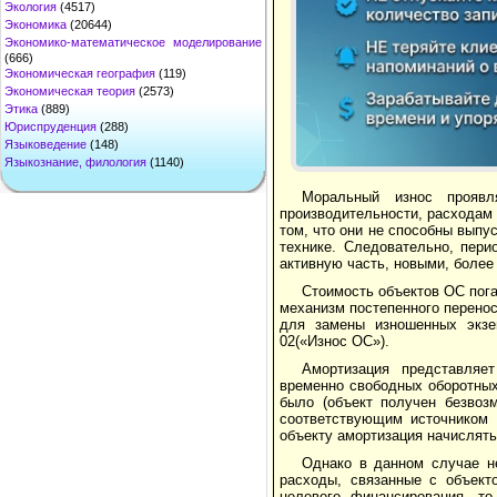
Экология
(4517)
Экономика
(20644)
Экономико-математическое моделирование
(666)
Экономическая география
(119)
Экономическая теория
(2573)
Этика
(889)
Юриспруденция
(288)
Языковедение
(148)
Языкознание, филология
(1140)
Моральный износ проявл
производительности, расходам 
том, что они не способны выпу
технике. Следовательно, пери
активную часть, новыми, боле
Стоимость объектов ОС пог
механизм постепенного перено
для замены изношенных экзе
02(«Износ ОС»).
Амортизация представляет
временно свободных оборотных 
было (объект получен безвозм
соответствующим источником ф
объекту амортизация начис­лят
Однако в данном случае не
расходы, связанные с объек­т
целевого фи­нансирования, т