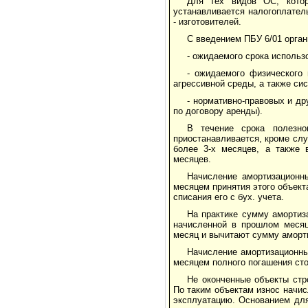
Для тех видов ОС, котор
устанавливается налогоплател
- изготовителей.
С введением ПБУ 6/01 орган
- ожидаемого срока использ
- ожидаемого физического 
агрессивной среды, а также си
- нормативно-правовых и дру
по договору аренды).
В течение срока полезно
приостанавливается, кроме слу
более 3-х месяцев, а также 
месяцев.
Начисление амортизационн
месяцем принятия этого объекта
списания его с бух. учета.
На практике сумму амортиз
начисленной в прошлом месяц
месяц и вычитают сумму аморт
Начисление амортизационны
месяцем полного погашения стои
Не оконченные объекты стр
По таким объектам износ начи
эксплуатацию. Основанием для