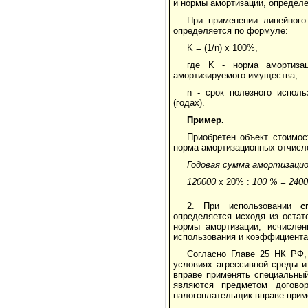
и нормы амортизации, определе
При применении линейного
определяется по формуле:
K = (1/n) x 100%,
где K - норма амортизац
амортизируемого имущества;
n - срок полезного испол
(годах).
Пример.
Приобретен объект стоимос
норма амортизационных отчисл
Годовая сумма амортизаци
120000
х 20% :
100
%
=
2400
2. При использовании
сп
определяется исходя из остат
нормы амортизации, ис­числе
использования и коэффициента
Согласно Главе 25 НК РФ,
условиях агрессивной среды и
вправе применять специальны
являются предметом договор
налогоплательщик вправе прим