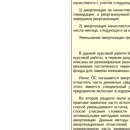
начисляется с учетом следующ
1) амортизация не начисляе
ликвидация, а реорганизуемой
завершена реорганизация;
2) амортизация начисляетс
числа месяца, следующего за м
Уменьшение амортизации про
В данной курсовой работе 
курсовой работы, в первом раз
описаны ее разнообразные разн
механизма постепенного пере
фонда для замены изношенных 
Износ ОС погашается амор
отчислять часть денежных сре
этого имеется специальный
предприятие включает в издерж
Во втором разделе были р
практике наиболее часто испо
способ уменьшаемого остатка;
способ списания стоимости
оптимальными методами начис
амортизации. Данные методы
амортизационных отчислений,
определенную часть денежны