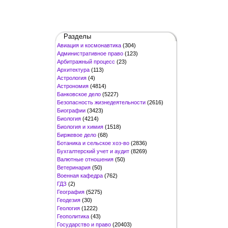
Разделы
Авиация и космонавтика
(304)
Административное право
(123)
Арбитражный процесс
(23)
Архитектура
(113)
Астрология
(4)
Астрономия
(4814)
Банковское дело
(5227)
Безопасность жизнедеятельности
(2616)
Биографии
(3423)
Биология
(4214)
Биология и химия
(1518)
Биржевое дело
(68)
Ботаника и сельское хоз-во
(2836)
Бухгалтерский учет и аудит
(8269)
Валютные отношения
(50)
Ветеринария
(50)
Военная кафедра
(762)
ГДЗ
(2)
География
(5275)
Геодезия
(30)
Геология
(1222)
Геополитика
(43)
Государство и право
(20403)