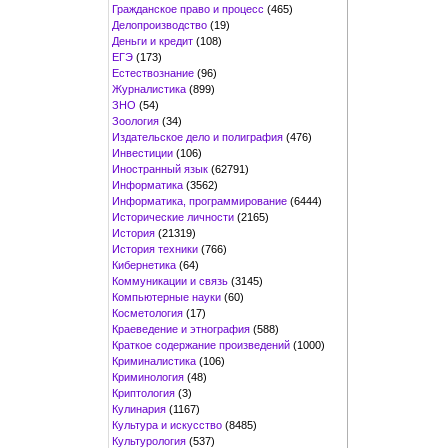
Гражданское право и процесс
(465)
Делопроизводство
(19)
Деньги и кредит
(108)
ЕГЭ
(173)
Естествознание
(96)
Журналистика
(899)
ЗНО
(54)
Зоология
(34)
Издательское дело и полиграфия
(476)
Инвестиции
(106)
Иностранный язык
(62791)
Информатика
(3562)
Информатика, программирование
(6444)
Исторические личности
(2165)
История
(21319)
История техники
(766)
Кибернетика
(64)
Коммуникации и связь
(3145)
Компьютерные науки
(60)
Косметология
(17)
Краеведение и этнография
(588)
Краткое содержание произведений
(1000)
Криминалистика
(106)
Криминология
(48)
Криптология
(3)
Кулинария
(1167)
Культура и искусство
(8485)
Культурология
(537)