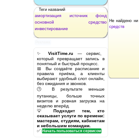
Теги названий
амортизация
источник
фонд
Не найдено ни
основной
средство
средств
инвестирование
Реклама
✨
VisitTime.ru
— сервис,
который превращает запись в
понятный и быстрый процесс.
📅 Вы создаёте расписание и
правила приёма, а клиенты
выбирают удобный слот онлайн,
без ожидания и звонков.
🕒 В результате меньше
путаницы, больше точных
визитов и ровная загрузка на
неделю вперёд.
💡
Подходит тем, кто
оказывает услуги по времени:
мастерам, студиям, кабинетам
и небольшим командам.
✅
Начать пользоваться сервисом