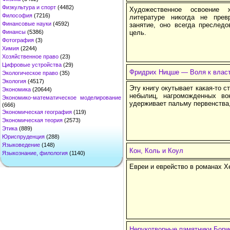
Физкультура и спорт
(4482)
Художественное освоение 
Философия
(7216)
литературе никогда не прев
Финансовые науки
(4592)
занятие, оно всегда преслед
Финансы
(5386)
цель.
Фотография
(3)
Химия
(2244)
Хозяйственное право
(23)
Цифровые устройства
(29)
Фридрих Ницше — Воля к влас
Экологическое право
(35)
Экология
(4517)
Эту книгу окутывает какая-то 
Экономика
(20644)
небылиц, нагроможденных во
Экономико-математическое моделирование
удерживает пальму первенства,
(666)
Экономическая география
(119)
Экономическая теория
(2573)
Этика
(889)
Юриспруденция
(288)
Языковедение
(148)
Кон, Коль и Коул
Языкознание, филология
(1140)
Евреи и еврейство в романах Х
Нерукотворные памятники Бори