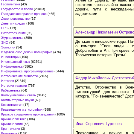
является дорога, путешестви
Геополитика
(43)
писателя чрезвычайно важна 
дороги, пути с неожиданны
Государство и право
(20403)
задержками.
Гражданское право и процесс
(465)
Делопроизводство
(19)
Деньги и кредит
(108)
ЕГЭ
(173)
Александр Николаевич Островс
Естествознание
(96)
Журналистика
(899)
Детские и юношеские годы. На
ЗНО
(54)
о комедии "Свои люди - со
Зоология
(34)
Добролюбов и Ап. Григорьев о
Издательское дело и полиграфия
(476)
Творческая история "Грозы".
Инвестиции
(106)
Иностранный язык
(62791)
Информатика
(3562)
Информатика, программирование
(6444)
Исторические личности
(2165)
Федор Михайлович Достоевски
История
(21319)
История техники
(766)
Детство. Отрочество в Вое
Кибернетика
(64)
литературной деятельности.
Коммуникации и связь
(3145)
каторга. "Почвенничество" Дост
Компьютерные науки
(60)
Косметология
(17)
Краеведение и этнография
(588)
Краткое содержание произведений
(1000)
Криминалистика
(106)
Иван Сергеевич Тургенев
Криминология
(48)
Криптология
(3)
Преходящее и вечное в ху
Кулинария
(1167)