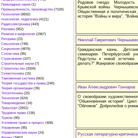
Родовое гнездо. Молодость 
Прикладные науки
(1)
Крымской войны. Чернышевски
Промышленность, производство
(7100)
Общественная и политическая 
Психология
(8692)
история "Войны и мира". "Война
психология, педагогика
(4121)
Радиоэлектроника
(443)
Реклама
(952)
Религия и мифология
(2967)
Риторика
(23)
Николай Гаврилович Чернышев
Сексология
(748)
Социология
(4876)
Гражданская казнь. Детск
Статистика
(95)
семинария. Петербургский ун
Подступы к новой эстетике.
Страхование
(107)
делать?" Жанровое своеобрази
Строительные науки
(7)
Строительство
(2004)
Схемотехника
(15)
Таможенная система
(663)
Теория государства и права
(240)
Иван Александрович Гончаров
Теория организации
(39)
Теплотехника
(25)
О своеобразии художественног
Технология
(624)
"Обыкновенная история". Цикл
Товароведение
(16)
"Обломов". Добролюбов о рома
Транспорт
(2652)
Трудовое право
(136)
Туризм
(90)
Уголовное право и процесс
(406)
Управление
(95)
Управленческие науки
(24)
Русская литературно-критичес
Физика
(3462)