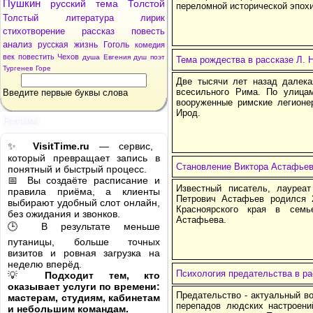
Пушкин
русский
тема
Толстой
переломной исторической эпохи
Толстый
литература
лирик
стихотворение
рассказ
повесть
анализ
русская
жизнь
Гоголь
комедия
век
повестить
Чехов
душа
Евгения
душ
поэт
Тема рождества в рассказе Л. 
Тургенев
Горе
Две тысячи лет назад далек
всесильного Рима. По улица
Введите первые буквы слова
вооруженные римские легионе
Ирод.
Реклама
✨
VisitTime.ru
— сервис,
который превращает запись в
Становление Виктора Астафье
понятный и быстрый процесс.
📅 Вы создаёте расписание и
Известный писатель, лауреат
правила приёма, а клиенты
Петрович Астафьев родился 
выбирают удобный слот онлайн,
Красноярского края в семь
без ожидания и звонков.
Астафьева.
🕒 В результате меньше
путаницы, больше точных
визитов и ровная загрузка на
неделю вперёд.
Психология предательства в р
💡
Подходит тем, кто
оказывает услуги по времени:
Предательство - актуальный в
мастерам, студиям, кабинетам
перепадов людских настроени
и небольшим командам.