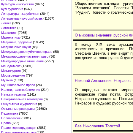
Общественные взгляды Турген
Культура и искусство
(8485)
"Записки охотника". Повести 
Культурология
(537)
"Рудин". Повести о трагическо
Литература : зарубежная
(2044)
Литература и русский язык
(11657)
Логика
(532)
Логистика
(21)
Маркетинг
(7985)
О мировом значении русской л
Математика
(3721)
Медицина, здоровье
(10549)
К концу XIX века русская
Медицинские науки
(88)
известность и признание. П
Международное публичное право
(58)
Стефана Цвейга, в ней видят п
Международное частное право
(36)
рождении из лона русской души
Международные отношения
(2257)
Менеджмент
(12491)
Металлургия
(91)
Москвоведение
(797)
Музыка
(1338)
Николай Алексеевич Некрасов
Муниципальное право
(24)
О народных истоках мироо
Налоги, налогообложение
(214)
юношеские годы поэта. Вст
Наука и техника
(1141)
Некрасова-журналиста. Поэтиче
Начертательная геометрия
(3)
Некрасов о судьбах русской по
Оккультизм и уфология
(8)
Остальные рефераты
(21692)
Педагогика
(7850)
Политология
(3801)
Право
(682)
Лев Николаевич Толстой
Право, юриспруденция
(2881)
Предпринимательство
(475)