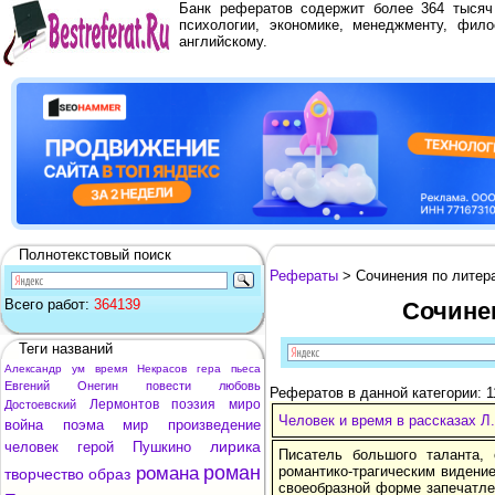
Банк рефератов содержит более 364 тыся
психологии, экономике, менеджменту, фило
английскому.
Полнотекстовый поиск
Рефераты
> Сочинения по литера
Всего работ:
364139
Сочинен
Теги названий
Александр
ум
время
Некрасов
гера
пьеса
Евгений
Онегин
повести
любовь
Рефератов в данной категории: 1
Лермонтов
поэзия
миро
Достоевский
Человек и время в рассказах Л
война
поэма
мир
произведение
лирика
человек
герой
Пушкино
Писатель большого таланта,
роман
романа
романтико-трагическим видени
творчество
образ
своеобразной форме запечатле