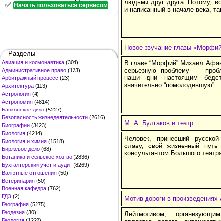
людьми друг друга. Потому, во
✅
Начать пользоваться сервисом
и написанный в начале века, та
Новое звучание главы «Морфий»
Разделы
Авиация и космонавтика
(304)
В главе “Морфий” Михаил Афан
серьезную проблему — проб
Административное право
(123)
наши дни настоящим бедст
Арбитражный процесс
(23)
значительно “помолодевшую”.
Архитектура
(113)
Астрология
(4)
Астрономия
(4814)
Банковское дело
(5227)
Безопасность жизнедеятельности
(2616)
М. А. Булгаков и театр
Биографии
(3423)
Биология
(4214)
Человек, принесший русско
Биология и химия
(1518)
славу, свой жизненный путь
Биржевое дело
(68)
консультантом Большого театра
Ботаника и сельское хоз-во
(2836)
Бухгалтерский учет и аудит
(8269)
Валютные отношения
(50)
Ветеринария
(50)
Военная кафедра
(762)
ГДЗ
(2)
Мотив дороги в произведениях 
География
(5275)
Геодезия
(30)
Лейтмотивом, организующи
Геология
(1222)