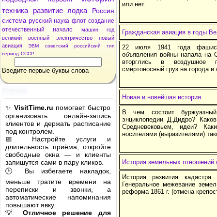
или нет.
техника
развитие
лодка
Россия
система
русский
наука
флот
создание
отечественный
начало
машин
год
Гражданская авиация в годы В
великий
военный
электричество
новый
авиация
ЭВМ
советский
российский
тип
22 июля 1941 года фашист
период
СССР
объявления войны напала на 
вторглись в воздушное п
смертоносный груз на города и
Введите первые буквы слова
Реклама
Новая и новейшая история
✨
VisitTime.ru
помогает быстро
В чем состоит буржуазный
организовать онлайн-запись
энциклопедии Д.Дидро? Како
клиентов и держать расписание
Средневековьем, идеи? Как
под контролем.
носителями (выразителями) так
📅 Настройте услуги и
длительность приёма, откройте
свободные окна — и клиенты
запишутся сами в пару кликов.
История земельных отношений 
🕒 Вы избегаете накладок,
История развития кадастра
меньше тратите времени на
Генеральное межевание земел
переписки и звонки, а
реформа 1861 г. (отмена крепос
автоматические напоминания
повышают явку.
💡
Отличное решение для