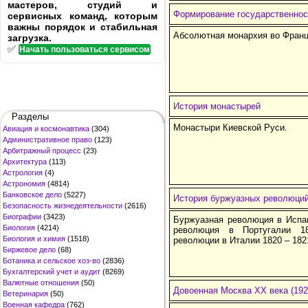
мастеров, студий и
Формирование государственнос
сервисных команд, которым
важны порядок и стабильная
Абсолютная монархия во Франц
загрузка.
✅
Начать пользоваться сервисом
История монастырей
Разделы
Монастыри Киевской Руси.
Авиация и космонавтика
(304)
Административное право
(123)
Арбитражный процесс
(23)
Архитектура
(113)
Астрология
(4)
Астрономия
(4814)
Банковское дело
(5227)
История буржуазных революци
Безопасность жизнедеятельности
(2616)
Биографии
(3423)
Буржуазная революция в Испан
Биология
(4214)
революция в Португалии 1
Биология и химия
(1518)
революции в Италии 1820 – 182
Биржевое дело
(68)
Ботаника и сельское хоз-во
(2836)
Бухгалтерский учет и аудит
(8269)
Валютные отношения
(50)
Довоенная Москва ХХ века (1920 
Ветеринария
(50)
Военная кафедра
(762)