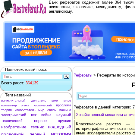
Банк рефератов содержит более 364 тыся
психологии, экономике, менеджменту, фило
английскому.
Полнотекстовый поиск
Рефераты
> Рефераты по истори
Всего работ:
364139
Теги названий
вычислительный
двигатель
веко
миро
проблема
компьютер
эпоха
космический
Рефератов в данной категории: 7
теория
изобретатель
мир
связь
машина
Хозяйственный механизм античн
электрический
век
война
научный
первое
оружие
технический
Классическое рабство — 
подводный
изобретение
техник
историографии античности неза
иные исследователи рабство 
история
подводной
первый