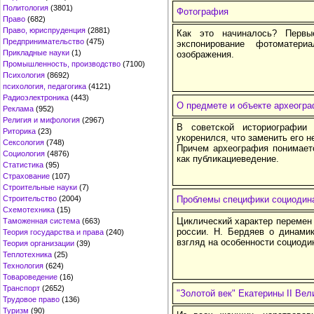
Политология
(3801)
Фотография
Право
(682)
Право, юриспруденция
(2881)
Как это начиналось? Перв
Предпринимательство
(475)
экспонирование фотоматери
Прикладные науки
(1)
озображения.
Промышленность, производство
(7100)
Психология
(8692)
психология, педагогика
(4121)
Радиоэлектроника
(443)
О предмете и объекте археогр
Реклама
(952)
Религия и мифология
(2967)
В советской историографии 
Риторика
(23)
укоренился, что заменить его н
Сексология
(748)
Причем археография понимает
Социология
(4876)
как публикациеведение.
Статистика
(95)
Страхование
(107)
Строительные науки
(7)
Строительство
(2004)
Проблемы специфики социодина
Схемотехника
(15)
Циклический характер перемен 
Таможенная система
(663)
россии. Н. Бердяев о динами
Теория государства и права
(240)
взгляд на особенности социоди
Теория организации
(39)
Теплотехника
(25)
Технология
(624)
Товароведение
(16)
Транспорт
(2652)
"Золотой век" Екатерины II Велик
Трудовое право
(136)
Туризм
(90)