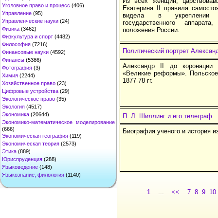
Из всех женщин, царствовав
Уголовное право и процесс
(406)
Екатерина II правила самосто
Управление
(95)
видела в укреплении са
Управленческие науки
(24)
государственного аппарат
Физика
(3462)
положения России.
Физкультура и спорт
(4482)
Философия
(7216)
Политический портрет Александ
Финансовые науки
(4592)
Финансы
(5386)
Александр II до коронации
Фотография
(3)
«Великие реформы». Польское 
Химия
(2244)
1877-78 гг.
Хозяйственное право
(23)
Цифровые устройства
(29)
Экологическое право
(35)
Экология
(4517)
Экономика
(20644)
П. Л. Шиллинг и его телеграф
Экономико-математическое моделирование
(666)
Биография ученого и история и
Экономическая география
(119)
Экономическая теория
(2573)
Этика
(889)
Юриспруденция
(288)
Языковедение
(148)
Языкознание, филология
(1140)
1
...
<<
7
8
9
10