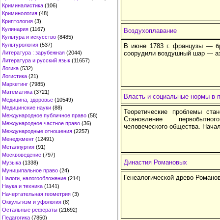
Криминалистика
(106)
Криминология
(48)
Криптология
(3)
Кулинария
(1167)
Воздухоплавание
Культура и искусство
(8485)
Культурология
(537)
В июне 1783 г. французы — 
Литература : зарубежная
(2044)
соорудили воздушный шар — аэ
Литература и русский язык
(11657)
Логика
(532)
Логистика
(21)
Маркетинг
(7985)
Математика
(3721)
Власть и социальные нормы в 
Медицина, здоровье
(10549)
Медицинские науки
(88)
Теоретические проблемы стан
Международное публичное право
(58)
Становление первобытно
Международное частное право
(36)
человеческого общества. Начал
Международные отношения
(2257)
Менеджмент
(12491)
Металлургия
(91)
Москвоведение
(797)
Династия Романовых
Музыка
(1338)
Муниципальное право
(24)
Генеалогической древо Романов
Налоги, налогообложение
(214)
Наука и техника
(1141)
Начертательная геометрия
(3)
Оккультизм и уфология
(8)
Остальные рефераты
(21692)
Педагогика
(7850)