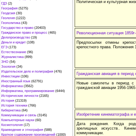
Политическая и культурная жиз
ГДЗ
(2)
География
(5275)
Геодезия
(30)
Геология
(1222)
Геополитика
(43)
Государство и право
(20403)
Гражданское право и процесс
(465)
Революционная ситуация 1859г
Делопроизводство
(19)
Предпосылки отмены крепос
Деньги и кредит
(108)
крепостного права. Положения 1
ЕГЭ
(173)
Естествознание
(96)
Журналистика
(899)
ЗНО
(54)
Зоология
(34)
Издательское дело и полиграфия
(476)
Гражданская авиация в период с
Инвестиции
(106)
Иностранный язык
(62791)
Новые самолеты в период с 
Информатика
(3562)
гражданской авиации 1956-1965 
Информатика, программирование
(6444)
Исторические личности
(2165)
История
(21319)
История техники
(766)
Кибернетика
(64)
Изобретение кинематографа и е
Коммуникации и связь
(3145)
Компьютерные науки
(60)
Дата рождения. Когда род
Косметология
(17)
зрелищных искусств.. Кине
Краеведение и этнография
(588)
коммуникации.
Краткое содержание произведений
(1000)