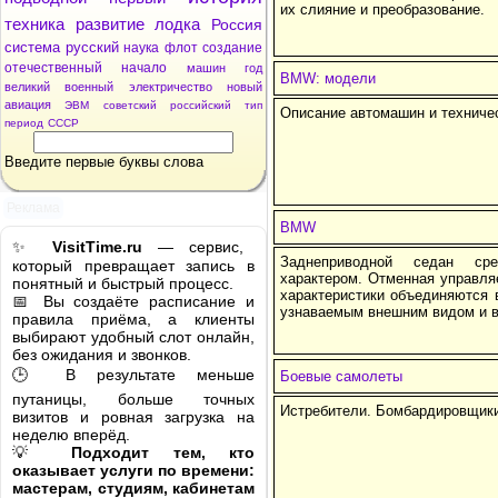
их слияние и преобразование.
техника
развитие
лодка
Россия
система
русский
наука
флот
создание
отечественный
начало
машин
год
BMW: модели
великий
военный
электричество
новый
авиация
ЭВМ
советский
российский
тип
Описание автомашин и техничес
период
СССР
Введите первые буквы слова
Реклама
BMW
✨
VisitTime.ru
— сервис,
Заднеприводной седан ср
который превращает запись в
характером. Отменная управля
понятный и быстрый процесс.
характеристики объединяются 
📅 Вы создаёте расписание и
узнаваемым внешним видом и 
правила приёма, а клиенты
выбирают удобный слот онлайн,
без ожидания и звонков.
🕒 В результате меньше
Боевые самолеты
путаницы, больше точных
Истребители. Бомбардировщики
визитов и ровная загрузка на
неделю вперёд.
💡
Подходит тем, кто
оказывает услуги по времени:
мастерам, студиям, кабинетам