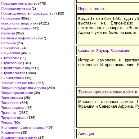
Предпринимательство
(475)
Прикладные науки
(1)
Первые полеты
Промышленность, производство
(7100)
Когда 17 октября 1891 года пу
Психология
(8692)
выставки на Елисейских п
психология, педагогика
(4121)
летательного аппарата «Эол
Радиоэлектроника
(443)
Адера – уже не было на месте.
Реклама
(952)
Религия и мифология
(2967)
Риторика
(23)
Сексология
(748)
Самолет Хаукер Харрикейн
Социология
(4876)
Статистика
(95)
История самолета и кратк
Страхование
(107)
поколение. Второе поколение. 
Строительные науки
(7)
Строительство
(2004)
Схемотехника
(15)
Таможенная система
(663)
Теория государства и права
(240)
Тактика бронетанковых войск в 
Теория организации
(39)
Теплотехника
(25)
Массовые танковые армии. Ге
Технология
(624)
Франция и Северная Африка. Р
Товароведение
(16)
Транспорт
(2652)
Трудовое право
(136)
Туризм
(90)
Уголовное право и процесс
(406)
Управление
(95)
Авиация
Управленческие науки
(24)