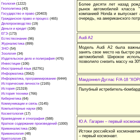
Геология
(1222)
Более десяти лет назад рож
Геополитика
(43)
рынок автомобилей класса "
компанией Honda и выпускает 
Государство и право
(20403)
очередь, на американского пот
Гражданское право и процесс
(465)
Делопроизводство
(19)
Деньги и кредит
(108)
ЕГЭ
(173)
Audi A2
Естествознание
(96)
Журналистика
(899)
Модель Audi A2 была важны
ЗНО
(54)
занять свое место на быстро 
Зоология
(34)
автомобилей. Широкое испол
Издательское дело и полиграфия
(476)
позволило снизить массу на 30
Инвестиции
(106)
Иностранный язык
(62791)
Информатика
(3562)
Информатика, программирование
(6444)
Макдоннел-Дуглас F/A-18 “ХОР
Исторические личности
(2165)
История
(21319)
Палубный истребитель-бомбар
История техники
(766)
Кибернетика
(64)
Коммуникации и связь
(3145)
Компьютерные науки
(60)
Косметология
(17)
Краеведение и этнография
(588)
Ю.А. Гагарин – первый космона
Краткое содержание произведений
(1000)
Криминалистика
(106)
Истоки российской космонавтик
Криминология
(48)
– первый космонавт.
Криптология
(3)