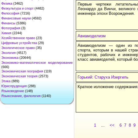
Физика
(3462)
Первые чертежи летательн
Физкультура и спорт
(4482)
Леонардо да Винчи, великого 
инженера эпохи Возрождения.
Философия
(7216)
Финансовые науки
(4592)
Финансы
(5386)
Фотография
(3)
Химия
(2244)
Авиамоделизм
Хозяйственное право
(23)
Цифровые устройства
(29)
Авиамоделизм — один из по
Экологическое право
(35)
спорта, которым в нашей стра
Экология
(4517)
студентов, рабочих и инжене
Экономика
(20644)
класс авиамоделей, который бо
Экономико-математическое моделирование
(666)
Экономическая география
(119)
Экономическая теория
(2573)
Горький: Старуха Изергиль
Этика
(889)
Юриспруденция
(288)
Краткое изложение содержания
Языковедение
(148)
Языкознание, филология
(1140)
1
...
<<
6
7
8
9