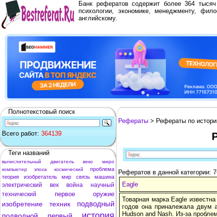
Банк рефератов содержит более 364 тыся
психологии, экономике, менеджменту, фило
английскому.
Полнотекстовый поиск
Рефераты
> Рефераты по истори
Всего работ:
364139
Теги названий
вычислительный
двигатель
веко
миро
проблема
компьютер
эпоха
космический
Рефератов в данной категории: 7
теория
изобретатель
мир
связь
машина
Eagle
электрический
век
война
научный
первое
оружие
технический
Товарная марка Eagle известна
подводный
изобретение
техник
годов она приналежала двум 
Hudson and Nash. Из-за пробле
история
подводной
первый