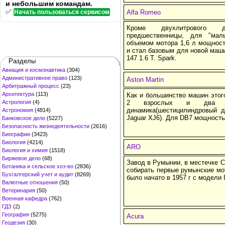
и небольшим командам.
✅
Начать пользоваться сервисом
Alfa Romeo
Кроме двухлитрового д
предшественницы, для "ма
объемом мотора 1,6 л мощност
и стал базовым для новой маш
147 1.6 T. Spark.
Разделы
Авиация и космонавтика
(304)
Административное право
(123)
Aston Martin
Арбитражный процесс
(23)
Архитектура
(113)
Как и большинство машин этог
Астрология
(4)
2 взрослых и два де
динамика(шестицилиндровый д
Астрономия
(4814)
Jaguar XJ6). Для DB7 мощность
Банковское дело
(5227)
Безопасность жизнедеятельности
(2616)
Биографии
(3423)
Биология
(4214)
ARO
Биология и химия
(1518)
Биржевое дело
(68)
Завод в Румынии, в местечке C
Ботаника и сельское хоз-во
(2836)
собирать первые румынские мо
Бухгалтерский учет и аудит
(8269)
было начато в 1957 г с модели 
Валютные отношения
(50)
Ветеринария
(50)
Военная кафедра
(762)
ГДЗ
(2)
География
(5275)
Acura
Геодезия
(30)