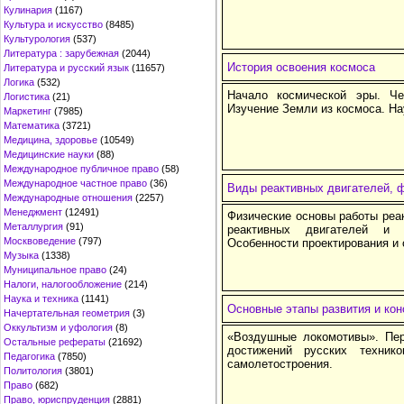
Кулинария
(1167)
Культура и искусство
(8485)
Культурология
(537)
Литература : зарубежная
(2044)
История освоения космоса
Литература и русский язык
(11657)
Логика
(532)
Начало космической эры. Че
Логистика
(21)
Изучение Земли из космоса. На
Маркетинг
(7985)
Математика
(3721)
Медицина, здоровье
(10549)
Медицинские науки
(88)
Международное публичное право
(58)
Международное частное право
(36)
Виды реактивных двигателей, ф
Международные отношения
(2257)
Менеджмент
(12491)
Физические основы работы реа
Металлургия
(91)
реактивных двигателей и 
Москвоведение
(797)
Особенности проектирования и 
Музыка
(1338)
Муниципальное право
(24)
Налоги, налогообложение
(214)
Наука и техника
(1141)
Основные этапы развития и кон
Начертательная геометрия
(3)
Оккультизм и уфология
(8)
«Воздушные локомотивы». Пер
Остальные рефераты
(21692)
достижений русских технико
Педагогика
(7850)
самолетостроения.
Политология
(3801)
Право
(682)
Право, юриспруденция
(2881)