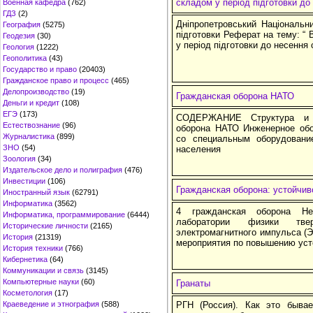
складом у період підготовки до
Военная кафедра
(762)
ГДЗ
(2)
Дніпропетровський Національн
География
(5275)
підготовки Реферат на тему: “
Геодезия
(30)
у період підготовки до несення 
Геология
(1222)
Геополитика
(43)
Государство и право
(20403)
Гражданское право и процесс
(465)
Делопроизводство
(19)
Гражданская оборона НАТО
Деньги и кредит
(108)
ЕГЭ
(173)
СОДЕРЖАНИЕ Структура и о
Естествознание
(96)
оборона НАТО Инженерное об
Журналистика
(899)
со специальным оборудовани
ЗНО
(54)
населения
Зоология
(34)
Издательское дело и полиграфия
(476)
Инвестиции
(106)
Гражданская оборона: устойчи
Иностранный язык
(62791)
Информатика
(3562)
4 гражданская оборона Не
Информатика, программирование
(6444)
лаборатории физики тв
Исторические личности
(2165)
электромагнитного импульса (
История
(21319)
мероприятия по повышению уст
История техники
(766)
Кибернетика
(64)
Коммуникации и связь
(3145)
Компьютерные науки
(60)
Гранаты
Косметология
(17)
Краеведение и этнография
(588)
РГН (Россия). Как это бывае