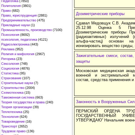
Педагогика
(7850)
Политология
(3801)
Право
(682)
Дозиметрические приборы
Право, юриспруденция
(2881)
Предпринимательство
(475)
Сдавал Медовщук С.В. Академ
Прикладные науки
(1)
25.12.98 Оценка 5 Преп
Промышленность, производство
(7100)
Дозиметрические приборы Пр
Психология
(8692)
(радиоактивных) излучений (
психология, педагогика
(4121)
альфа-частиц) основан на
Радиоэлектроника
(443)
ионизировать вещество среды, 
Реклама
(952)
Религия и мифология
(2967)
Зажигательные смеси, состав,
Риторика
(23)
защиты
Сексология
(748)
Социология
(4876)
Московская медицинская ака
Статистика
(95)
военной и экстремальной м
Страхование
(107)
состав, средства применения и
Строительные науки
(7)
Строительство
(2004)
Схемотехника
(15)
Таможенная система
(663)
Законность в Вооруженных Сил
Теория государства и права
(240)
Теория организации
(39)
ПЕРМСКИЙ ОРДЕНА ТРУ
Теплотехника
(25)
ГОСУДАРСТВЕННЫЙ УНИВЕ
Технология
(624)
УТВЕРЖДАЮ” Начальник военно
Товароведение
(16)
Транспорт
(2652)
Трудовое право
(136)