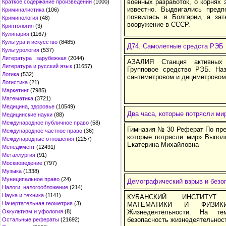
военных разработок, о корнях э
Краткое содержание произведений
(1000)
известно. Выд­вигались предп
Криминалистика
(106)
появилась в Болгарии, а за
Криминология
(48)
вооружение в СССР.
Криптология
(3)
Кулинария
(1167)
Культура и искусство
(8485)
Д74. Самолетные средста РЭБ
Культурология
(537)
Литература : зарубежная
(2044)
АЗАЛИЯ Станция активных 
Литература и русский язык
(11657)
Групповое средство РЭБ. Н
Логика
(532)
сантиметровом и дециметровом
Логистика
(21)
Маркетинг
(7985)
Математика
(3721)
Медицина, здоровье
(10549)
Два часа, которые потрясли ми
Медицинские науки
(88)
Международное публичное право
(58)
Гимназия № 30 Реферат По пре
Международное частное право
(36)
которые потрясли мир» Выполн
Международные отношения
(2257)
Екатерина Михайловна
Менеджмент
(12491)
Металлургия
(91)
Москвоведение
(797)
Музыка
(1338)
Муниципальное право
(24)
Демографический взрыв и безо
Налоги, налогообложение
(214)
Наука и техника
(1141)
КУБАНСКИЙ ИНСТИТУТ
Начертательная геометрия
(3)
МАТЕМАТИКИ И ФИЗИКИ
Оккультизм и уфология
(8)
Жизнедеятельности. На те
безопасность жизнедеятельнос
Остальные рефераты
(21692)