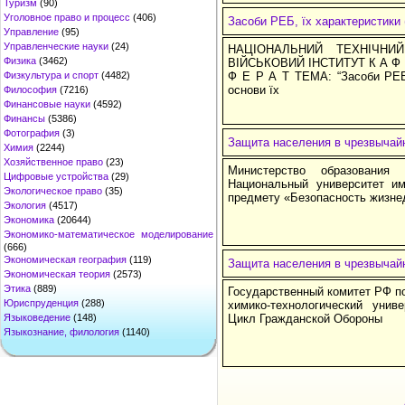
Туризм
(90)
Уголовное право и процесс
(406)
Засоби РЕБ, їх характеристики (
Управление
(95)
Управленческие науки
(24)
НАЦІОНАЛЬНИЙ ТЕХНІЧНИЙ
Физика
(3462)
ВІЙСЬКОВИЙ ІНСТИТУТ К А Ф 
Физкультура и спорт
(4482)
Ф Е Р А Т ТЕМА: “Засоби РЕБ, 
основи їх
Философия
(7216)
Финансовые науки
(4592)
Финансы
(5386)
Фотография
(3)
Защита населения в чрезвычай
Химия
(2244)
Хозяйственное право
(23)
Министерство образования
Цифровые устройства
(29)
Национальный университет и
Экологическое право
(35)
предмету «Безопасность жизне
Экология
(4517)
Экономика
(20644)
Экономико-математическое моделирование
(666)
Экономическая география
(119)
Защита населения в чрезвычай
Экономическая теория
(2573)
Этика
(889)
Государственный комитет РФ п
Юриспруденция
(288)
химико-технологический уни
Языковедение
(148)
Цикл Гражданской Обороны
Языкознание, филология
(1140)