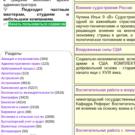
администратора.
Военное судостроение России
💡
Подходит частным
мастерам, студиям и
Чупина Ильи 9 «В» Судострои
небольшим компаниям.
одной из важнейших отрасле
✅
Начать пользоваться сервисом
научно-техническими и произв
решающее влияние на многи
экономику страны в целом, а 
политическое положение в мире
Вооруженные силы США
Разделы
Социально-экономические асп
Авиация и космонавтика
(304)
армии в США. КОМПЛЕКТ
Административное право
(123)
добровольной основе - стара
Арбитражный процесс
(23)
начало еще с XVIII века.
Архитектура
(113)
Астрология
(4)
Астрономия
(4814)
Банковское дело
(5227)
Воспитательная работа в воору
Безопасность жизнедеятельности
(2616)
Биографии
(3423)
нижегородский государственны
Биология
(4214)
Кафедра Реферат Воспитатель
Биология и химия
(1518)
её влияние на психику воина в
Биржевое дело
(68)
Ботаника и сельское хоз-во
(2836)
Бухгалтерский учет и аудит
(8269)
Валютные отношения
(50)
Воспитательная работа с личн
Ветеринария
(50)