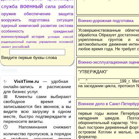
военный
служба
сила
работа
оружие
обеспечение
защита
вооружить
подготовка
ситуация
Военно-дорожная подготовка
ядерный
химический
развитие
система
Усовершенствованные облегч
особенность
гражданский
обработка Образует достаточно
военнослужащий
история
условие
способ
укрепленных грунтов и ка
радиационный
оценка
управление
основной
автомобильное движение интен
захист
российский
любое время года. Не требует 
Введите первые буквы слова
Военно-эксплуатационная оцен
Реклама
“УТВЕРЖДАЮ”
____________________________
✨
VisitTime.ru
— удобная
“___”_______________199_г. Ме
на заседании цикла, протокол №
онлайн-запись и расписание
для бизнес услуг.
📅 Клиенты сами выбирают
свободное время и
Военное дело в Санкт-Петербур
записываются без звонков, а вы
видите всю загрузку в одном
первые годы жизни Петербур
месте, быстро подтверждаете и
нападения шведов. Поэт
переносите визиты.
оборонительный характер. Что 
🕒 Напоминания снижают
был построен деревянный фор
островом Котлин и мелью, о
количество пропусков, а порядок
форватер.
в графике экономит время