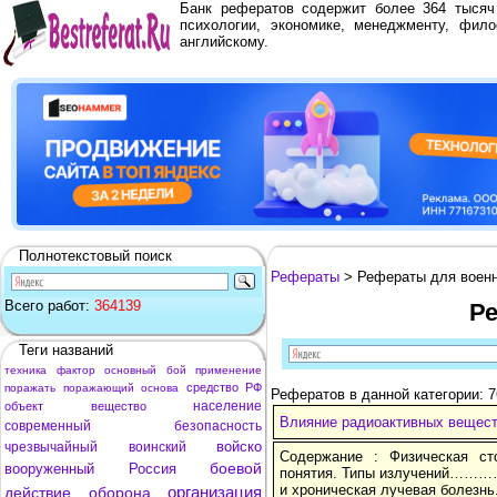
Банк рефератов содержит более 364 тыся
психологии, экономике, менеджменту, фило
английскому.
Полнотекстовый поиск
Рефераты
> Рефераты для воен
Всего работ:
364139
Р
Теги названий
техника
фактор
основный
бой
применение
средство
РФ
поражать
поражающий
основа
Рефератов в данной категории: 7
население
объект
вещество
Влияние радиоактивных веществ
современный
безопасность
войско
чрезвычайный
воинский
Содержание : Физическая ст
боевой
вооруженный
Россия
понятия. Типы излучени
и хроническая лучевая болез
организация
действие
оборона