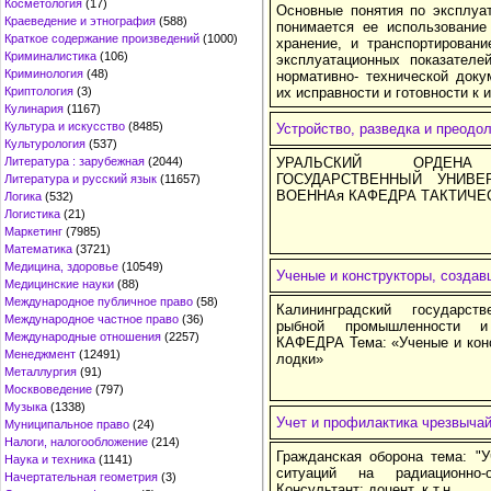
Косметология
(17)
Основные понятия по эксплуа
Краеведение и этнография
(588)
понимается ее использование
Краткое содержание произведений
(1000)
хранение, и транспортирован
Криминалистика
(106)
эксплуатационных показателе
Криминология
(48)
нормативно- технической док
Криптология
(3)
их исправности и готовности к
Кулинария
(1167)
Культура и искусство
(8485)
Устройство, разведка и преодо
Культурология
(537)
Литература : зарубежная
(2044)
УРАЛЬСКИЙ ОРДЕНА
ГОСУДАРСТВЕННЫЙ УНИВЕ
Литература и русский язык
(11657)
ВОЕННАя КАФЕДРА ТАКТИЧЕ
Логика
(532)
Логистика
(21)
Маркетинг
(7985)
Математика
(3721)
Медицина, здоровье
(10549)
Ученые и конструкторы, созда
Медицинские науки
(88)
Международное публичное право
(58)
Калининградский государст
Международное частное право
(36)
рыбной промышленности 
Международные отношения
(2257)
КАФЕДРА Тема: «Ученые и кон
Менеджмент
(12491)
лодки»
Металлургия
(91)
Москвоведение
(797)
Музыка
(1338)
Учет и профилактика чрезвычай
Муниципальное право
(24)
Налоги, налогообложение
(214)
Гражданская оборона тема: "
Наука и техника
(1141)
ситуаций на радиационно-
Начертательная геометрия
(3)
Консультант: доцент, к.т.н.