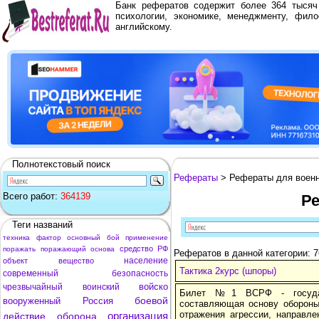
Банк рефератов содержит более 364 тыся
психологии, экономике, менеджменту, фило
английскому.
Полнотекстовый поиск
Рефераты
> Рефераты для воен
Всего работ:
364139
Р
Теги названий
техника
фактор
основный
бой
применение
средство
РФ
поражать
поражающий
основа
Рефератов в данной категории: 7
население
объект
вещество
Тактика 2курс (шпоры)
современный
безопасность
войско
чрезвычайный
воинский
Билет №1 ВСРФ - государс
боевой
вооруженный
Россия
составляющая основу оборон
отражения агрессии, направл
организация
действие
оборона