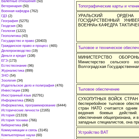
Валютные отношения
(50)
Топографические карты и чтени
Ветеринария
(50)
Военная кафедра
(762)
УРАЛЬСКИЙ ОРДЕНА
ГДЗ
(2)
ГОСУДАРСТВЕННЫЙ УНИВЕ
География
(5275)
ВОЕННАя КАФЕДРА ТАКТИЧЕ
Геодезия
(30)
Геология
(1222)
Геополитика
(43)
Государство и право
(20403)
Гражданское право и процесс
(465)
Тыловое и техническое обеспеч
Делопроизводство
(19)
Деньги и кредит
(108)
МИНИСТЕРСТВО ОБОРОН
ЕГЭ
(173)
Министерство сельского х
Естествознание
(96)
Волгоградская Государственна
Журналистика
(899)
ЗНО
(54)
Зоология
(34)
Издательское дело и полиграфия
(476)
Тыловое обеспечение
Инвестиции
(106)
Иностранный язык
(62791)
СУХОПУТНЫХ ВОЙСК СТРАН 
Информатика
(3562)
бесперебойное тыловое обесп
Информатика, программирование
(6444)
стран НАТО считается одним
Исторические личности
(2165)
ведения боевых действий
История
(21319)
обеспечения общепризнана, и 
История техники
(766)
западных специалистов, она пр
Кибернетика
(64)
Коммуникации и связь
(3145)
Устройство ВАТ
Компьютерные науки
(60)