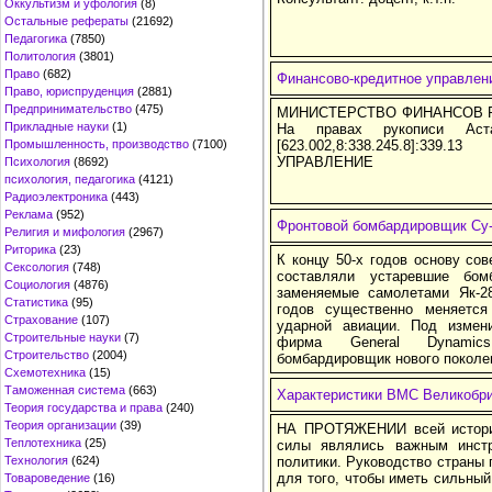
Оккультизм и уфология
(8)
Остальные рефераты
(21692)
Педагогика
(7850)
Политология
(3801)
Право
(682)
Финансово-кредитное управлен
Право, юриспруденция
(2881)
Предпринимательство
(475)
МИНИСТЕРСТВО ФИНАНСОВ Р
Прикладные науки
(1)
На правах рукописи Аст
Промышленность, производство
(7100)
[623.002,8:338.245.8]:
УПРАВЛЕНИЕ
Психология
(8692)
психология, педагогика
(4121)
Радиоэлектроника
(443)
Реклама
(952)
Фронтовой бомбардировщик Су
Религия и мифология
(2967)
Риторика
(23)
К концу 50-х годов основу со
Сексология
(748)
составляли устаревшие бом
Социология
(4876)
заменяемые самолетами Як-2
Статистика
(95)
годов существенно меняется
Страхование
(107)
ударной авиации. Под измен
Строительные науки
(7)
фирма General Dynamics 
Строительство
(2004)
бомбардировщик нового поколен
Схемотехника
(15)
Таможенная система
(663)
Характеристики ВМС Великобр
Теория государства и права
(240)
Теория организации
(39)
НА ПРОТЯЖЕНИИ всей истории
Теплотехника
(25)
силы являлись важным инст
Технология
(624)
политики. Руко­водство страны
для того, чтобы иметь сильный
Товароведение
(16)