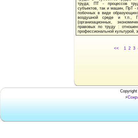
труда; ПТ - процессов тру
субъектов, так и машин, ПрТ - 
побочных в виде образующих
воздушной среде и т.п., 
(организационных, экономи­че
правовых по труду : отношен
профессиональной культурой, эс
<<
1
2
3
Copyright
Сокр
⚡