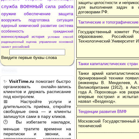
защиты целостности и неприкос
военный
служба
сила
работа
для выполнения задач в с
договорами РФ.
оружие
обеспечение
защита
вооружить
подготовка
ситуация
Тактические и топографические
ядерный
химический
развитие
система
особенность
гражданский
Государственный комитет Р
образованию. Российский 
военнослужащий
история
условие
способ
Технологический Университет И
радиационный
оценка
управление
основной
захист
российский
Введите первые буквы слова
Танки капиталистических стран
Реклама
Танки армий капиталистичес
бронированной техники появил
✨
VisitTime.ru
помогает быстро
(инженеры В. Менделеев, А.
организовать онлайн-запись
Великобритании (1912), в Авст
клиентов и держать расписание
года А. Пороховщи- ков разра
под контролем.
впервые построил и испытал
📅 Настройте услуги и
назвал «Вездеход».
длительность приёма, откройте
свободные окна — и клиенты
Тенденции развития ВМФ
запишутся сами в пару кликов.
Московский Государственный И
🕒 Вы избегаете накладок,
технический
меньше тратите времени на
____________________________
переписки и звонки, а
автоматические напоминания