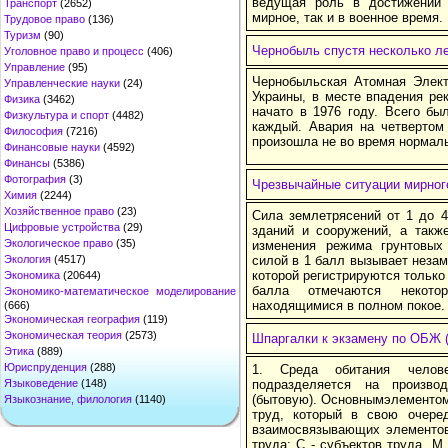
ведущая роль в достижении 
Транспорт
(2652)
мирное, так и в военное время.
Трудовое право
(136)
Туризм
(90)
Чернобыль спустя несколько л
Уголовное право и процесс
(406)
Управление
(95)
Чернобыльская Атомная Элект
Управленческие науки
(24)
Украины, в месте впадения ре
Физика
(3462)
начато в 1976 году. Всего бы
Физкультура и спорт
(4482)
каждый. Авария на четвертом
Философия
(7216)
произошла не во время нормал
Финансовые науки
(4592)
Финансы
(5386)
Фотография
(3)
Чрезвычайные ситуации мирного
Химия
(2244)
Хозяйственное право
(23)
Сила землетрясений от 1 до 
Цифровые устройства
(29)
зданий и сооружений, а такж
Экологическое право
(35)
изменения режима грунтовых
Экология
(4517)
силой в 1 балл вызывает незам
которой регистрируются только
Экономика
(20644)
балла отмечаются некото
Экономико-математическое моделирование
находящимися в полном покое.
(666)
Экономическая география
(119)
Экономическая теория
(2573)
Шпаргалки к экзамену по ОБЖ 
Этика
(889)
Юриспруденция
(288)
1. Среда обитания челове
Языковедение
(148)
подразделяется на произво
(бытовую). Основнымэлементом
Языкознание, филология
(1140)
труд, который в свою очере
взаимосвязывающих элементов 
труда: С - субъектов труда, М