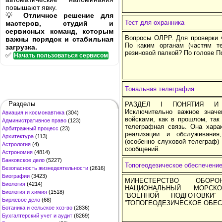
повышают явку.
💡
Отличное решение для
Тест для охранника
мастеров, студий и
сервисных команд, которым
Вопросы ОЛРР. Для проверки 
важны порядок и стабильная
По каким органам (частям т
загрузка.
резиновой палкой? По голове П
✅
Начать пользоваться сервисом
Тональная телеграфия
Разделы
РАЗДЕЛ I ПОНЯТИЯ И 
Исключительно важное значе
Авиация и космонавтика
(304)
войсками, как в прошлом, так
Административное право
(123)
телеграфная связь. Она харак
Арбитражный процесс
(23)
реализации и обслуживания
Архитектура
(113)
(особенно слуховой телеграф)
Астрология
(4)
сообщений.
Астрономия
(4814)
Банковское дело
(5227)
Топогеодезическое обеспечение
Безопасность жизнедеятельности
(2616)
Биографии
(3423)
МИНЕСТЕРСТВО ОБОР
Биология
(4214)
НАЦИОНАЛЬНЫЙ МОРСК
Биология и химия
(1518)
“ВОЕННОЙ ПОДГОТОВКИ
Биржевое дело
(68)
”ТОПОГЕОДЕЗИЧЕСКОЕ ОБЕС
Ботаника и сельское хоз-во
(2836)
Бухгалтерский учет и аудит
(8269)