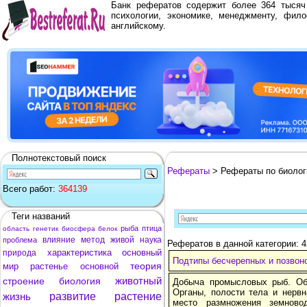
Банк рефератов содержит более 364 тыся
психологии, экономике, менеджменту, фило
английскому.
Полнотекстовый поиск
Рефераты
> Рефераты по биолог
Всего работ:
364139
Теги названий
рыба
птица
область
генетик
биосфера
белок
влияние
метод
живой
наука
проблема
Рефератов в данной категории: 
характеристика
основный
природа
Подтипы бесчерепных и позвон
теория
мир
растенье
основной
животный
строение
биология
Добыча промысловых рыб. Об
Органы, полости тела и нерв
жизнь
развитие
растение
место размножения земново