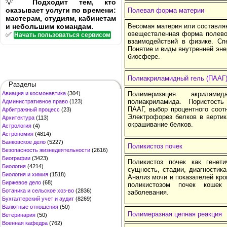
💡
Подходит тем, кто
оказывает услуги по времени:
Полевая форма материи
мастерам, студиям, кабинетам
и небольшим командам.
Весомая материя или составля
овеществленная форма полево
✅
Начать пользоваться сервисом
взаимодействий в физике. Спе
Понятие и виды внутренней эне
биосфере.
Полиакриламидный гель (ПААГ
Разделы
Авиация и космонавтика
(304)
Полимеризация акрилам
полиакриламида. Пористость
Административное право
(123)
ПААГ, выбор процентного соот
Арбитражный процесс
(23)
Электрофорез белков в вертик
Архитектура
(113)
окрашивание белков.
Астрология
(4)
Астрономия
(4814)
Банковское дело
(5227)
Поликистоз почек
Безопасность жизнедеятельности
(2616)
Биографии
(3423)
Поликистоз почек как генети
Биология
(4214)
сущность, стадии, диагностика
Биология и химия
(1518)
Анализ мочи и показателей кро
Биржевое дело
(68)
поликистозом почек кошек
Ботаника и сельское хоз-во
(2836)
заболевания.
Бухгалтерский учет и аудит
(8269)
Валютные отношения
(50)
Полимеразная цепная реакция
Ветеринария
(50)
Военная кафедра
(762)