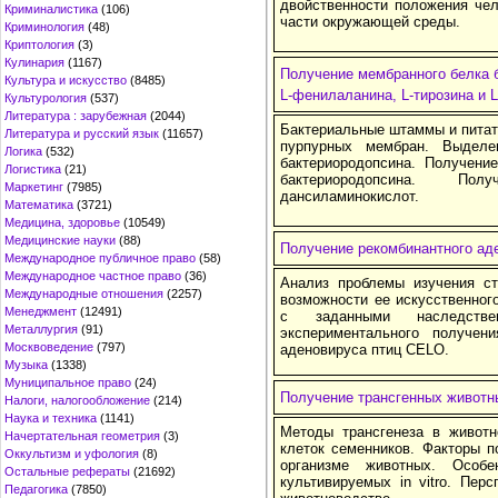
двойственности положения чел
Криминалистика
(106)
части окружающей среды.
Криминология
(48)
Криптология
(3)
Кулинария
(1167)
Получение мембранного белка 
Культура и искусство
(8485)
L-фенилаланина, L-тирозина и 
Культурология
(537)
Литература : зарубежная
(2044)
Бактериальные штаммы и пита
Литература и русский язык
(11657)
пурпурных мембран. Выделен
Логика
(532)
бактериородопсина. Получени
Логистика
(21)
бактериородопсина. По
Маркетинг
(7985)
дансиламинокислот.
Математика
(3721)
Медицина, здоровье
(10549)
Медицинские науки
(88)
Получение рекомбинантного ад
Международное публичное право
(58)
Международное частное право
(36)
Анализ проблемы изучения с
Международные отношения
(2257)
возможности ее искусственног
Менеджмент
(12491)
с заданными наследстве
Металлургия
(91)
экспериментального получен
Москвоведение
(797)
аденовируса птиц CELO.
Музыка
(1338)
Муниципальное право
(24)
Получение трансгенных животн
Налоги, налогообложение
(214)
Наука и техника
(1141)
Методы трансгенеза в животн
Начертательная геометрия
(3)
клеток семенников. Факторы п
Оккультизм и уфология
(8)
организме животных. Особе
Остальные рефераты
(21692)
культивируемых in vitro. Пер
Педагогика
(7850)