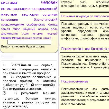
человек
система
группы рыб. Особеннос
жизнедеятельности рыб, размн
естествознание
современный
животное
эволюция
организм
Познание природы от мифологи
концепция
биологический
Познание природы в античност
происхождение
особенность
клетка
эпохи научного естествозна
земля
миро
научный
основа
роль
уровня определения объек
физиология
роля
история
нервный
концепции познания приро
процесс
метода
функция
понятие
общий
мифологии, философии и науке
Введите первые буквы слова
Покритонасінні, або Квіткові я
Загальна характеристика відділу
Реклама
екологія та поширення. С
Покритонасінних. Еколого-біоло
✨
VisitTime.ru
— сервис,
значення квіткових. Будова дв
который превращает запись в
понятный и быстрый процесс.
📅 Вы создаёте расписание и
правила приёма, а клиенты
Покрытосеменные
выбирают удобный слот онлайн,
без ожидания и звонков.
Покрытосеменные как сам
характеристика и отличительны
🕒 В результате меньше
развития. Разнообразие вегет
путаницы, больше точных
образовавшихся в результате и
визитов и ровная загрузка на
жизни человека.
неделю вперёд.