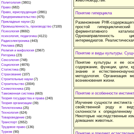
животноводстве.
Политология
(3801)
Право
(682)
Право, юриспруденция
(2881)
Понятие гиперцикла
Предпринимательство
(475)
Прикладные науки
(1)
Размножение РНК-содержащего
Промышленность, производство
(7100)
простой гиперциклическ
ферментативного катал
Психология
(8692)
Однонаправленность цик
психология, педагогика
(4121)
интермедиатов. Реалистическая
Радиоэлектроника
(443)
Реклама
(952)
Религия и мифология
(2967)
Понятие и виды культуры. Сущн
Риторика
(23)
Сексология
(748)
Понятие культуры и ее осн
Социология
(4876)
содержание, функции, цели, к
Статистика
(95)
знание и естественнонауч
Страхование
(107)
методология. Организация м
Строительные науки
(7)
возникновения жизни.
Строительство
(2004)
Схемотехника
(15)
Понятие и особенности инстинк
Таможенная система
(663)
Теория государства и права
(240)
Изучение сущности инстинкта 
Теория организации
(39)
свойственной роду и виду
Теплотехника
(25)
склонности к определенному
Технология
(624)
Некоторые наследственные изм
Товароведение
(16)
домашних животных.
Транспорт
(2652)
Трудовое право
(136)
Туризм
(90)
Понятие и предмет естествозна