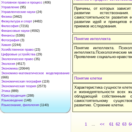
Уголовное право и процесс
(406)
Управление
(95)
Причины, от которых зависит
Управленческие науки
(24)
развитии естествознания
Физика
(3462)
самостоятельности развития е
Физкультура и спорт
(4482)
развитии идей и принципов е
приемов исследования.
Философия
(7216)
Финансовые науки
(4592)
Финансы
(5386)
Понятие интеллекта
Фотография
(3)
Химия
(2244)
Понятие интеллекта. Психо
Хозяйственное право
(23)
интеллекта.Психологические м
Цифровые устройства
(29)
Проявление социально-нравстве
Экологическое право
(35)
Экология
(4517)
Экономика
(20644)
Экономико-математическое моделирование
(666)
Понятие клетки
Экономическая география
(119)
Экономическая теория
(2573)
Характеристика сущности клетк
Этика
(889)
и жизнедеятельности всех жи
Юриспруденция
(288)
обладающей собственным о
Языковедение
(148)
самостоятельному существ
развитию. Строение клетки.
Языкознание, филология
(1140)
1
...
<<
61
62
63
6