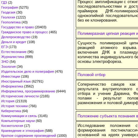
Процесс амплификации с отжи
ГДЗ
(2)
последовательностями и дост
География
(5275)
праймеров ДНК-полимераз
Геодезия
(30)
однокопийной последовательн
Геология
(1222)
без ее клонирования.
Геополитика
(43)
Государство и право
(20403)
Гражданское право и процесс
(465)
Полимеразная цепная реакция 
Делопроизводство
(19)
Деньги и кредит
(108)
Сущность полимеразной цепн
ЕГЭ
(173)
реакцией атомного взрыва
Естествознание
(96)
включения ДНК в плазмиду
количества индивидуального бе
Журналистика
(899)
основы электрофореза.
ЗНО
(54)
Зоология
(34)
Издательское дело и полиграфия
(476)
Половой отбор
Инвестиции
(106)
Иностранный язык
(62791)
Соперничество самцов как
Информатика
(3562)
результата внутриполового 
Информатика, программирование
(6444)
отбора и учение Дарвина, Ф
Исторические личности
(2165)
полами - результат полов
История
(21319)
размножения и половой диморф
История техники
(766)
Кибернетика
(64)
Положение субъекта познания в
Коммуникации и связь
(3145)
Компьютерные науки
(60)
Исследование положения с
Косметология
(17)
формирования постнекласс
Краеведение и этнография
(588)
основанной на идеях универс
Краткое содержание произведений
(1000)