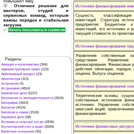
повышают явку.
💡
Отличное решение для
Источники финансирования инв
мастеров, студий и
сервисных команд, которым
Сущность, классификация
важны порядок и стабильная
инвестиций. Структура источ
предприятия. Бюджетное и
загрузка.
инвестиций, его источники и 
✅
Начать пользоваться сервисом
текущей стоимости по проектам
Источники финансирования пре
Управление собственным к
Разделы
средствами. Управление 
финансирования. Финансовые р
Авиация и космонавтика
(304)
действия облигации, порядок
Административное право
(123)
опциона. Выпуск опционов.
Арбитражный процесс
(23)
Архитектура
(113)
Астрология
(4)
Источники финансирования хоз
Астрономия
(4814)
Банковское дело
(5227)
Теоретические основы, сущно
Безопасность жизнедеятельности
(2616)
собственных источников фина
Биографии
(3423)
источники. Управление собс
Биология
(4214)
эмиссией акций, привлечением
Биология и химия
(1518)
финансирования.
Биржевое дело
(68)
Ботаника и сельское хоз-во
(2836)
Источники финансовых ресурсо
Бухгалтерский учет и аудит
(8269)
Валютные отношения
(50)