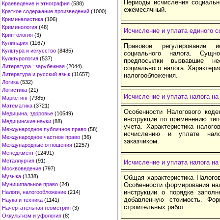
Периоды исчисления социально
Краеведение и этнография
(588)
ежемесячный.
Краткое содержание произведений
(1000)
Криминалистика
(106)
Криминология
(48)
Исчисление и уплата единого с
Криптология
(3)
Кулинария
(1167)
Правовое регулирование 
Культура и искусство
(8485)
социального налога. Сущно
Культурология
(537)
предпосылки вызвавшие не
Литература : зарубежная
(2044)
социального налога. Характери
Литература и русский язык
(11657)
налогообложения.
Логика
(532)
Логистика
(21)
Исчисление и уплата налога на
Маркетинг
(7985)
Математика
(3721)
Особенности Налогового коде
Медицина, здоровье
(10549)
инструкции по применению тип
Медицинские науки
(88)
учета. Характеристика налого
Международное публичное право
(58)
исчислению и уплате нало
Международное частное право
(36)
заказчиком.
Международные отношения
(2257)
Менеджмент
(12491)
Металлургия
(91)
Исчисление и уплата налога н
Москвоведение
(797)
Музыка
(1338)
Общая характеристика Налогов
Муниципальное право
(24)
Особенности формирования нал
инструкции о порядке заполн
Налоги, налогообложение
(214)
добавленную стоимость. Фо
Наука и техника
(1141)
строительных работ.
Начертательная геометрия
(3)
Оккультизм и уфология
(8)