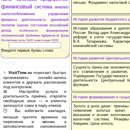
письмо. Фундамент налоговой 
финансовый
система
анализ
налогообложение
управление
История развития бюджетного у
финансы
деятельность
денежный
политик
оценка
состояние
российский
История образования и деяте
доход
особенность
формирование
России. Вклад царя Александра
экономический
проблема
підприємств
фонд
реформ в учете государствен
Республика
роль
ОАО
инвестиция
ООО
В.А. Татаринова. Характе
казначейской системы.
Введите первые буквы слова
История развития Центрального
Реклама
Сущность банка как экономичес
его становления и развития
✨
VisitTime.ru
помогает быстро
Учреждение Государственного 
организовать онлайн-запись
деятельности. Центральный б
клиентов и держать расписание
функции.
под контролем.
📅 Настройте услуги и
длительность приёма, откройте
История формирования и сущно
свободные окна — и клиенты
запишутся сами в пару кликов.
Золото в роли денег: причины
🕒 Вы избегаете накладок,
появление золотых монет.
механизм и агония золотомоне
меньше тратите времени на
валютная система. Резерв
переписки и звонки, а
Америки. Цена золота.
автоматические напоминания