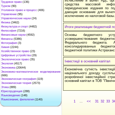
Исчисление и вычет НДС орг
Трудовое право
(136)
средства массовой инфо
Туризм
(90)
периодические издания по по
Уголовное право и процесс
(406)
дающие основание для выче
Управление
(95)
исключению из налоговой базы.
Управленческие науки
(24)
Физика
(3462)
Физкультура и спорт
(4482)
Итоги реализации бюджетной п
Философия
(7216)
Основы бюджетного уст
Финансовые науки
(4592)
усовершенствования бюджетн
Финансы
(5386)
Федерального бюджета. 
Фотография
(3)
консолидированных бюджет
Химия
(2244)
бюджетной политики Астраханс
Хозяйственное право
(23)
Цифровые устройства
(29)
Экологическое право
(35)
Інвестиції в основний капітал
Экология
(4517)
Экономика
(20644)
Економічна сутність інвестиц
Экономико-математическое моделирование
національного доходу суспільс
(666)
розробленої інвестиційної стра
Экономическая география
(119)
основний капітал в ТОВ "Північ
Экономическая теория
(2573)
Этика
(889)
Юриспруденция
(288)
Языковедение
(148)
Языкознание, филология
(1140)
1
...
<<
31
32
33
3