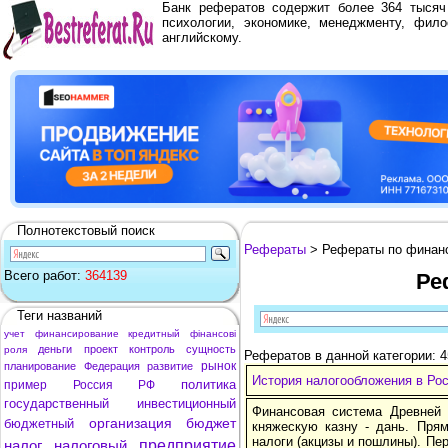
Банк рефератов содержит более 364 тыся
психологии, экономике, менеджменту, фило
английскому.
Полнотекстовый поиск
Рефераты
> Рефераты по финан
Всего работ:
364139
Ре
Теги названий
учет
финансирование
кредитный
фінансові
деньги
проект
контроль
сущность
роля
Рефератов в данной категории: 
рынок
планирование
Федерация
развитие
История налогообложения в Ро
политика
пример
Россия
РФ
государственный
инвестиционный
Финансовая система Древней
организация
бюджет
бюджетный
княжескую казну - дань. Пря
налоги (акцизы и пошлины). Пе
налог
налоговый
предприятие