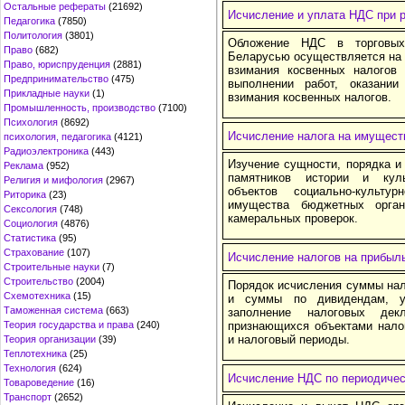
Остальные рефераты
(21692)
Исчисление и уплата НДС при р
Педагогика
(7850)
Политология
(3801)
Обложение НДС в торговых
Право
(682)
Беларусью осуществляется на 
Право, юриспруденция
(2881)
взимания косвенных налогов 
Предпринимательство
(475)
выполнении работ, оказани
Прикладные науки
(1)
взимания косвенных налогов.
Промышленность, производство
(7100)
Психология
(8692)
Исчисление налога на имущест
психология, педагогика
(4121)
Радиоэлектроника
(443)
Изучение сущности, порядка и 
Реклама
(952)
памятников истории и кул
Религия и мифология
(2967)
объектов социально-культур
Риторика
(23)
имущества бюджетных орган
Сексология
(748)
камеральных проверок.
Социология
(4876)
Статистика
(95)
Страхование
(107)
Исчисление налогов на прибыль
Строительные науки
(7)
Строительство
(2004)
Порядок исчисления суммы нал
Схемотехника
(15)
и суммы по дивидендам, у
Таможенная система
(663)
заполнение налоговых дек
Теория государства и права
(240)
признающихся объектами нало
и налоговый периоды.
Теория организации
(39)
Теплотехника
(25)
Технология
(624)
Исчисление НДС по периодиче
Товароведение
(16)
Транспорт
(2652)