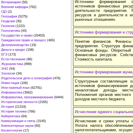
Источники формирования ф
Ветеринария
(50)
источников финансовых ресур
Военная кафедра
(762)
деятельности предприятия. 
ГДЗ
(2)
ресурсов и деятельности в 
География
(5275)
рыночных отношениях.
Геодезия
(30)
Геология
(1222)
Геополитика
(43)
Источники формирования и стр
Государство и право
(20403)
Гражданское право и процесс
(465)
Понятие финансов. Финансы
Делопроизводство
(19)
предприятия. Структура фина
Деньги и кредит
(108)
Основные фонды. Оборотный 
ЕГЭ
(173)
финансовых ресурсов. Собств
Стоимость капитала.
Естествознание
(96)
Журналистика
(899)
ЗНО
(54)
Источники формирования муни
Зоология
(34)
Издательское дело и полиграфия
(476)
Структурные составляющие э
Инвестиции
(106)
источников финансирования 
Иностранный язык
(62791)
неналоговые доходы местн
Информатика
(3562)
Полномочия органов местного
Информатика, программирование
(6444)
доходов местного бюджета.
Исторические личности
(2165)
История
(21319)
История техники
(766)
Исчисление единого социальног
Кибернетика
(64)
Исчисление и сроки уплаты н
Коммуникации и связь
(3145)
Уплата налога обособленным
Компьютерные науки
(60)
налогоплательщиками, осущес
Косметология
(17)