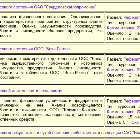
сового состояния ОАО "Свердловскагропромснаб"
анализа финансового состояния. Организационно-
Раздел:
Реферат
я характеристика предприятия, структурный анализ
Тип: курсовая
ассивов. Оценка безубыточности производства,
Комментариев: 2
бности и ликвидности баланса предприятия, его
Оценило: 2 че
ности.
Оценка:
неизвес
сового состояния ООО "Веха-Регион"
омическая характеристика деятельности ООО "Веха-
Раздел:
Реферат
енка имущественного положения и источников
Тип: курсовая
 имущества предприятия. Анализ ликвидности,
Комментариев: 2
бности и устойчивости ООО "Веха-Регион", пути
Оценило: 2 че
состояния.
Оценка:
неизвес
совой деятельности предприятия
 понятия финансовой устойчивости предприятия и
Раздел:
Реферат
 влияющих на нее. Анализ коэффициентов
Тип: курсовая 
обности и ликвидности ООО "Климат Контроль".
Комментариев: 2
ициентов автономии, маневренности, соотношения
Оценило: 15 че
ственных средств.
Оценка:
5
Ска
совых результатов и путей снижения себестоимости продукции ОАО "В