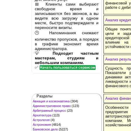
финансовой у
📅 Клиенты сами выбирают
работе с деби
свободное время и
записываются без звонков, а вы
видите всю загрузку в одном
Анализ кредит
месте, быстро подтверждаете и
переносите визиты.
Общее поняти
🕒 Напоминания снижают
цели и зада
кредиторской
количество пропусков, а порядок
влияние на 
в графике экономит время
устойчивости 
администратора.
💡
Подходит частным
мастерам, студиям и
Анализ резул
небольшим компаниям.
✅
Начать пользоваться сервисом
Сущность пр
Показатели 
динамики ак
ликвидности 
финансового 
Разделы
Анализ финан
Авиация и космонавтика
(304)
Административное право
(123)
Особенности
Арбитражный процесс
(23)
предприятия 
Архитектура
(113)
автотранспо
Астрология
(4)
компании. М
Астрономия
(4814)
хозяйственной
Банковское дело
(5227)