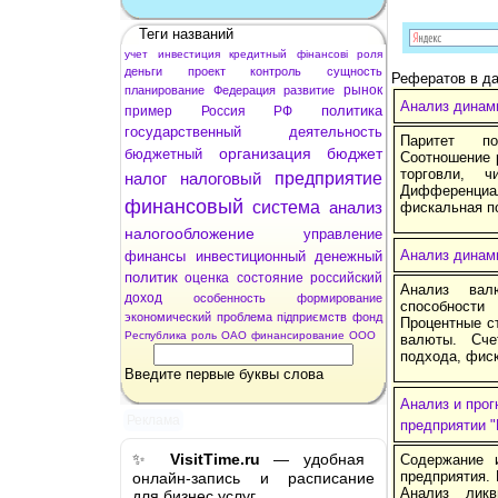
Теги названий
учет
инвестиция
кредитный
фінансові
роля
деньги
проект
контроль
сущность
Рефератов в да
рынок
планирование
Федерация
развитие
Анализ динами
политика
пример
Россия
РФ
государственный
деятельность
Паритет по
организация
бюджет
бюджетный
Соотношение 
торговли, ч
налог
налоговый
предприятие
Дифференциал
финансовый
система
анализ
фискальная п
налогообложение
управление
Анализ динам
финансы
инвестиционный
денежный
политик
оценка
состояние
российский
Анализ валю
доход
особенность
формирование
способности
экономический
проблема
підприємств
фонд
Процентные с
Республика
роль
ОАО
финансирование
ООО
валюты. Сче
подхода, фиск
Введите первые буквы слова
Анализ и прог
Реклама
предприятии "
✨
VisitTime.ru
— удобная
Содержание 
предприятия.
онлайн-запись и расписание
Анализ ликв
для бизнес услуг.