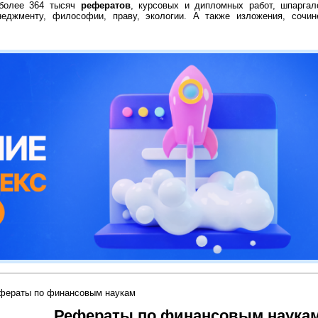
 более 364 тысяч
рефератов
, курсовых и дипломных работ, шпаргал
неджменту, философии, праву, экологии. А также изложения, сочин
фераты по финансовым наукам
Рефераты по финансовым наука