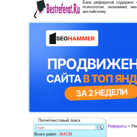
Банк рефератов содержит
психологии, экономике, ме
английскому.
Полнотекстовый поиск
Рефераты
> Ре
Всего работ:
364139