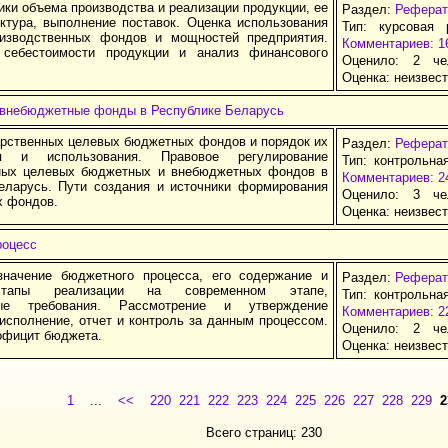
ки объема производства и реализации продукции, ее
Раздел:
Реферат
уктура, выполнение поставок. Оценка использования
Тип: курсовая 
изводственных фондов и мощностей предприятия.
Комментариев: 1
 себестоимости продукции и анализ финансового
Оценило: 2 че
Оценка:
неизвес
внебюджетные фонды в Республике Беларусь
арственных целевых бюджетных фондов и порядок их
Раздел:
Реферат
я и использования. Правовое регулирование
Тип: контрольна
ных целевых бюджетных и внебюджетных фондов в
Комментариев: 2
еларусь. Пути создания и источники формирования
Оценило: 3 че
 фондов.
Оценка:
неизвес
роцесс
начение бюджетного процесса, его содержание и
Раздел:
Реферат
этапы реализации на современном этапе,
Тип: контрольна
ые требования. Рассмотрение и утверждение
Комментариев: 2
исполнение, отчет и контроль за данным процессом.
Оценило: 2 че
официт бюджета.
Оценка:
неизвес
1
...
<<
220
221
222
223
224
225
226
227
228
229
2
Всего страниц: 230