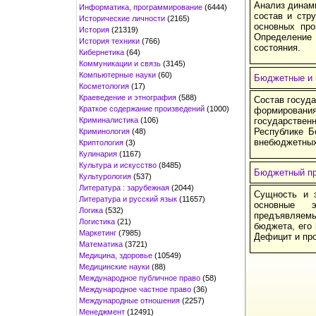
Анализ динами
Информатика, программирование
(6444)
состав и стр
Исторические личности
(2165)
основных про
История
(21319)
Определение
История техники
(766)
состояния.
Кибернетика
(64)
Коммуникации и связь
(3145)
Компьютерные науки
(60)
Бюджетные и 
Косметология
(17)
Краеведение и этнография
(588)
Состав госуд
Краткое содержание произведений
(1000)
формировани
Криминалистика
(106)
государствен
Республике Б
Криминология
(48)
внебюджетных
Криптология
(3)
Кулинария
(1167)
Культура и искусство
(8485)
Бюджетный п
Культурология
(537)
Литература : зарубежная
(2044)
Сущность и з
Литература и русский язык
(11657)
основные 
Логика
(532)
предъявляем
Логистика
(21)
бюджета, его 
Маркетинг
(7985)
Дефицит и пр
Математика
(3721)
Медицина, здоровье
(10549)
Медицинские науки
(88)
Международное публичное право
(58)
Международное частное право
(36)
Международные отношения
(2257)
Менеджмент
(12491)