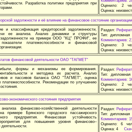
Комментариев: 2
стойчивости. Разработка политики предприятия при
Оценило: 2 че
торами.
Оценка:
неизвес
орской задолжности и её влияние на финансовое состояние организации
е и классификация кредиторской задолженности,
Раздел:
Реферат
чи ее анализа. Анализ динамики и структуры
Тип: дипломная 
 задолженности на примере ООО "КЦ" ПРОФИ", ее
Комментариев: 2
показатели платежеспособности и финансовой
Оценило: 3 че
организации.
Оценка:
неизвес
ьтатов финансовой деятельности ОАО "ТАГМЕТ"
ибыли, формы и механизмы ее формирования.
Раздел:
Реферат
рентабельности и методика их расчета. Анализ
Тип: дипломная
тивов и пассивов баланса ОАО "ТАГМЕТ", оценка
Комментариев: 1
и платежеспособности. Рекомендации по улучшению
Оценило: 2 че
состояния.
Оценка:
неизвес
сово-экономического состояния предприятия
 анализа финансово-хозяйственной деятельности
Раздел:
Реферат
на примере Брянского городского пассажирского
Тип: дипломная 
ртного предприятия. Финансовая устойчивость
Комментариев: 1
ероприятия для повышения уровня финансово–
Оценило: 6 че
 деятельности.
Оценка:
4
Ска