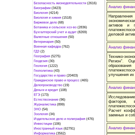
Безопасность жизнедеятельности
(2616)
Анализ финан
Биографии
(3423)
Биология
(4214)
Направления 
Биология и химия
(1518)
экономическа
Биржевое дело
(68)
активов и п
Ботаника и сельское хоз-во
(2836)
платежеспосо
Бухгалтерский учет и аудит
(8269)
деловой актив
Валютные отношения
(50)
Ветеринария
(50)
Военная кафедра
(762)
Анализ финан
ГДЗ
(2)
География
(5275)
Технико-экон
Регион". Оц
Геодезия
(30)
образования
Геология
(1222)
платежеспосо
Геополитика
(43)
улучшения их 
Государство и право
(20403)
Гражданское право и процесс
(465)
Делопроизводство
(19)
Анализ финан
Деньги и кредит
(108)
ЕГЭ
(173)
Исследование
Естествознание
(96)
факторов,
Журналистика
(899)
платежеспос
ЗНО
(54)
Расчет коэфф
Зоология
(34)
заемных и соб
Издательское дело и полиграфия
(476)
Инвестиции
(106)
Анализ финан
Иностранный язык
(62791)
Информатика
(3562)