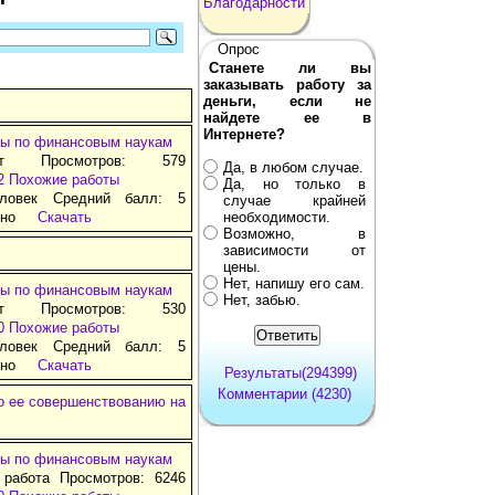
Благодарности
Опрос
Станете ли вы
заказывать работу за
деньги, если не
найдете ее в
Интернете?
ы по финансовым наукам
ат Просмотров: 579
Да, в любом случае.
2
Похожие работы
Да, но только в
ловек Средний балл: 5
случае крайней
тно
Скачать
необходимости.
Возможно, в
зависимости от
цены.
Нет, напишу его сам.
ы по финансовым наукам
Нет, забью.
ат Просмотров: 530
0
Похожие работы
ловек Средний балл: 5
тно
Скачать
Результаты(294399)
Комментарии (4230)
по ее совершенствованию на
ы по финансовым наукам
 работа Просмотров: 6246