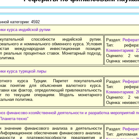
нной категории: 4592
ки курса индийской рупии
купательной способности индийской рупии.
Раздел:
Реферат
реального и номинального обменного курса. Условия
Тип: рефер
истая международная инвестиционная позиция.
Комментариев: 2
 реальных процентных ставок. Монетарный подход,
Оценило: 2 че
олитика.
Оценка:
неизвес
ики курса турецкой лиры
тного курса Турции. Паритет покупательной
Раздел:
Реферат
 как понятие для объяснения валютного курса.
Тип: рефер
тавки как фактор, определяющий привлекательность
Комментариев: 2
т по текущим операциям. Модель монетарного
Оценило: 2 че
альная политика.
Оценка:
неизвес
ноз финансово-хозяйственной деятельности и разработка мероприятий 
Планета-техно"
и значение финансового анализа в деятельности
Раздел:
Реферат
 Информационное обеспечение финансового анализа.
Тип: дипломная
идности и платежеспособности предприятия и