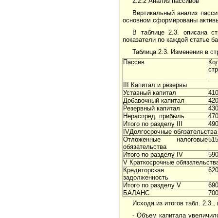
2.2.2 Анализ пассивов
Вертикальный анализ пассив
основном сформированы активы
В таблице 2.3. описана с
показатели по каждой статье б
Таблица 2.3. Изменения в с
Пассив
Ко
стр
III Капитал и резервы
Уставный капитал
41
Добавочный капитал
42
Резервный капитал
43
Нераспред. прибыль
47
Итого по разделу III
49
IVДолгосрочные обязательства
Отложенные налоговые
51
обязательства
Итого по разделу IV
59
V Краткосрочные обязательств
Кредиторская
62
задолженность
Итого по разделу V
69
БАЛАНС
70
Исходя из итогов табл. 2.3
- Объем капитала увеличил