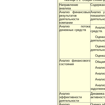
Направление
Содержан
анализа
Анализ финансовых
Анализ у
результатов
показат
деятельности
деятельно
компании
Анализ потока
Анализ
денежных средств
средств.
Оценка
деятельно
Оценка
деятельно
Оценка
Анализ финансового
Общая 
состояния
Анализ
Анализ
Анализ
Анализ
задолжен
Анализ
Динамик
эффективности
активност
деятельности
Анализ
Оценка э