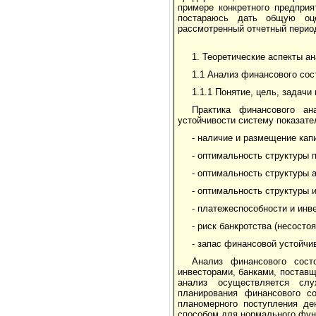
примере конкретного предприя
постараюсь дать общую оце
рассмотренный отчетный перио
1. Теоретические аспекты а
1.1 Анализ финансового сос
1.1.1 Понятие, цель, задач
Практика финансового ан
устойчивости систему показате
- наличие и размещение кап
- оптимальность структуры 
- оптимальность структуры а
- оптимальность структуры 
- платежеспособности и инв
- риск банкротства (несосто
- запас финансовой устойчи
Анализ финансового сост
инвесторами, банками, поставщ
анализ осуществляется слу
планирования финансового со
планомерного поступления д
способом для нормального фун