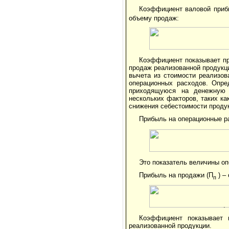
Коэффициент валовой приб
объему продаж:
Коэффициент показывает пр
продаж реализованной продукц
вычета из стоимости реализов
операционных расходов. Опре
приходящуюся на денежную 
нескольких факторов, таких к
снижения себестоимости продук
Прибыль на операционные р
Это показатель величины о
Прибыль на продажи (П
) –
п
.
Коэффициент показывает 
реализованной продукции.