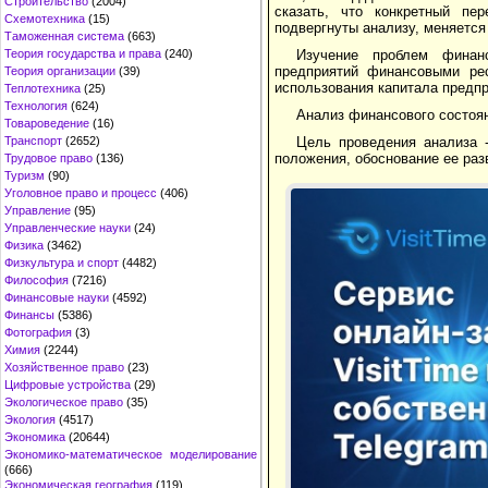
Строительство
(2004)
сказать, что конкретный пе
Схемотехника
(15)
подвергнуты анализу, меняется
Таможенная система
(663)
Изучение проблем финанс
Теория государства и права
(240)
предприятий финансовыми рес
Теория организации
(39)
использования капитала предпр
Теплотехника
(25)
Технология
(624)
Анализ финансового состоян
Товароведение
(16)
Цель проведения анализа 
Транспорт
(2652)
положения, обоснование ее раз
Трудовое право
(136)
Туризм
(90)
Уголовное право и процесс
(406)
Управление
(95)
Управленческие науки
(24)
Физика
(3462)
Физкультура и спорт
(4482)
Философия
(7216)
Финансовые науки
(4592)
Финансы
(5386)
Фотография
(3)
Химия
(2244)
Хозяйственное право
(23)
Цифровые устройства
(29)
Экологическое право
(35)
Экология
(4517)
Экономика
(20644)
Экономико-математическое моделирование
(666)
Экономическая география
(119)