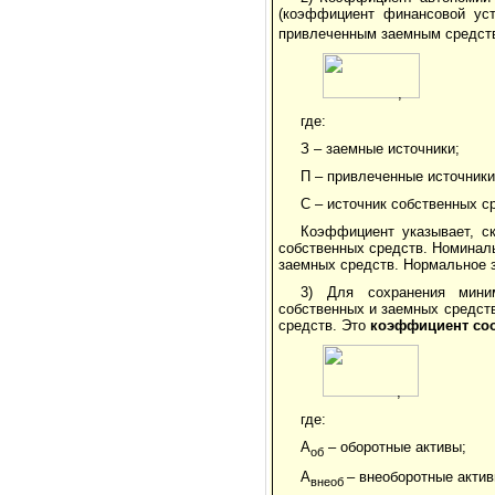
(коэффициент финансовой уст
привлеченным заемным средств
,
где:
З – заемные источники;
П – привлеченные источники
С – источник собственных с
Коэффициент указывает, с
собственных средств. Номиналь
заемных средств. Нормальное з
3) Для сохранения мини
собственных и заемных средст
средств. Это
коэффициент со
,
где:
А
– оборотные активы;
об
А
– внеоборотные актив
внеоб