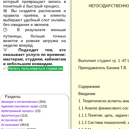
который превращает запись в
понятный и быстрый процесс.
НЕГОСУДАРСТВЕННО
📅 Вы создаёте расписание и
правила приёма, а клиенты
выбирают удобный слот онлайн,
без ожидания и звонков.
🕒 В результате меньше
путаницы, больше точных
визитов и ровная загрузка на
неделю вперёд.
💡
Подходит тем, кто
оказывает услуги по времени:
мастерам, студиям, кабинетам
Выполнил студент гр. 1 -47
и небольшим командам.
Преподаватель Бачина Т.В.
✅
Начать пользоваться сервисом
Содержание
Введение
Разделы
1. Теоретически аспекты ан
Авиация и космонавтика
(304)
Административное право
(123)
1.1 Анализ финансового сос
Арбитражный процесс
(23)
1.1.1 Понятие, цель, задач
Архитектура
(113)
Астрология
(4)
1.1.2 Система показателей,
Астрономия
(4814)