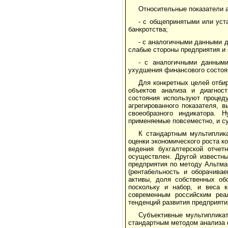
Относительные показатели 
- с общепринятыми или уст
банкротства;
- с аналогичными данными д
слабые стороны предприятия и 
- с аналогичными данным
ухудшения финансового состоя
Для конкретных целей отби
объектов анализа и диагност
состояния используют процед
агрегированного показателя, 
своеобразного индикатора. 
применяемые повсеместно, и су
К стандартным мультиплик
оценки экономического роста 
ведения бухгалтерской отче
осуществлен. Другой известны
предприятия по методу Альтма
(рентабельность и оборачива
активы, доля собственных об
поскольку и набор, и веса 
современным российским реа
тенденций развития предприяти
Субъективные мультипликат
стандартным методом анализа 