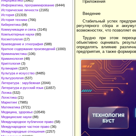
Информатика
(3562)
Приложения
Информатика, программирование
(6444)
Исторические личности
(2165)
Введение
История
(21319)
История техники
(766)
Стабильный успех предприя
Кибернетика
(64)
регулярного сбора и аккуму
Коммуникации и связь
(3145)
возможностях, что позволяет е
Компьютерные науки
(60)
Трудно при этом переоце
Косметология
(17)
объективно оценивать резуль
Краеведение и этнография
(588)
определять влияние различн
Краткое содержание произведений
(1000)
предприятия, а также формиров
Криминалистика
(106)
Криминология
(48)
Криптология
(3)
Кулинария
(1167)
Культура и искусство
(8485)
Культурология
(537)
Литература : зарубежная
(2044)
Литература и русский язык
(11657)
Логика
(532)
Логистика
(21)
Маркетинг
(7985)
Математика
(3721)
Медицина, здоровье
(10549)
Медицинские науки
(88)
Международное публичное право
(58)
Международное частное право
(36)
Международные отношения
(2257)