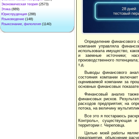
Экономическая теория
(2573)
Этика
(889)
Юриспруденция
(288)
Языковедение
(148)
Языкознание, филология
(1140)
Определение финансового с
компания управляла финансо
использовала имущество, како
и заемные источники; нас
производственного потенциала
т.д.
Выводы финансового анал
состояния компании включает
оцениваемой компании за про
основных финансовых показате
Финансовый анализ также
финансовых рисков. Результат
расходов предприятия; на опр
потока, на величину мультипли
Все это я постараюсь раск
Контроль», существующая и
территории г. Череповца.
Целью моей работы являет
предприятия, объяснение расч