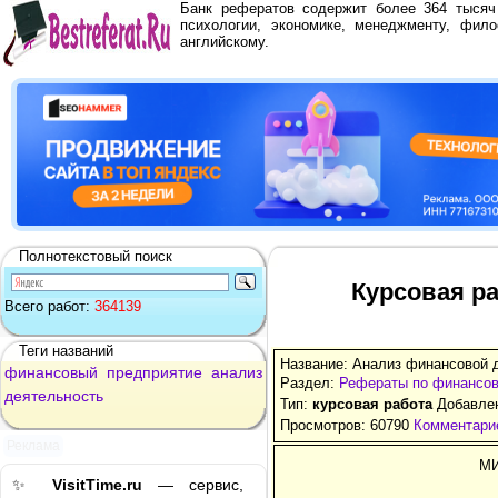
Банк рефератов содержит более 364 тыся
психологии, экономике, менеджменту, фило
английскому.
Полнотекстовый поиск
Курсовая р
Всего работ:
364139
Теги названий
Название: Анализ финансовой 
финансовый
предприятие
анализ
Раздел:
Рефераты по финансо
деятельность
Тип:
курсовая работа
Добавлен
Просмотров: 60790
Комментарие
Реклама
М
✨
VisitTime.ru
— сервис,