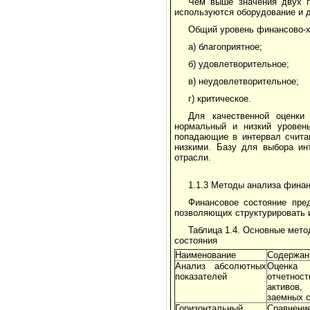
Чем выше значения двух п
используются оборудование и д
Общий уровень финансово-хо
а) благоприятное;
б) удовлетворительное;
в) неудовлетворительное;
г) критическое.
Для качественной оценки 
нормальный и низкий уровень
попадающие в интервал счита
низкими. Базу для выбора ин
отрасли.
1.1.3 Методы анализа финан
Финансовое состояние пре
позволяющих структурировать и
Таблица 1.4. Основные мето
состояния
Наименование
Содержан
Анализ абсолютных
Оценка 
показателей
отчетнос
активов
заемных с
Горизонтальный
Сравнен