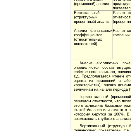
(временной) анализ
предыду
показател
Вертикальный
Расчет с
(структурный,
отчетнос
процентный) анализ
(процентн
Анализ финансовых
Расчет со
коэффициентов
компании 
(относительных
показателей)
Анализ абсолютных показ
определяются состав имущес
собственного капитала, оцени
т.д. Предполагается чтение от
оценка их изменений в абс
характеристик), оценка динам
величинам на начало периода (т
Горизонтальный (временно
периодом отчетности, что позв
этого исчислить базисные тем
статей баланса или отчета о 
которому берутся за 100%. В
возможность глубокого анализа
Вертикальный (структурны
финансовых показателей, т.е