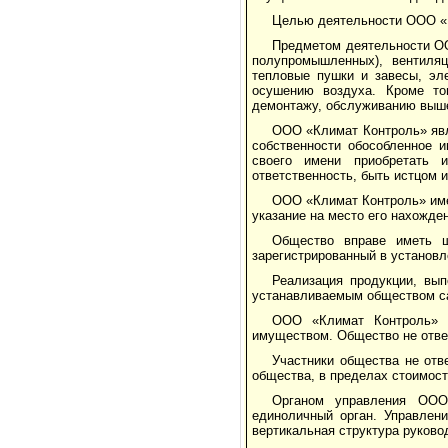
Целью деятельности ООО «К
Предметом деятельности ОО
полупромышленных), вентиляц
тепловые пушки и завесы, эле
осушению воздуха. Кроме то
демонтажу, обслуживанию выше
ООО «Климат Контроль» явл
собственности обособленное 
своего имени приобретать 
ответственность, быть истцом и
ООО «Климат Контроль» име
указание на место его нахожде
Общество вправе иметь ш
зарегистрированный в установл
Реализация продукции, вы
устанавливаемым обществом са
ООО «Климат Контроль» н
имуществом. Общество не отвеч
Участники общества не отв
общества, в пределах стоимост
Органом управления ООО 
единоличный орган. Управлен
вертикальная структура руково