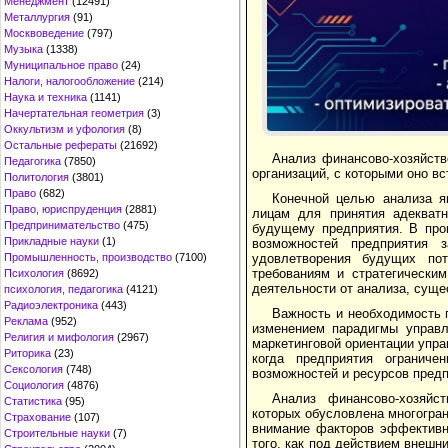
Менеджмент
(12491)
Металлургия
(91)
Москвоведение
(797)
Музыка
(1338)
Муниципальное право
(24)
Налоги, налогообложение
(214)
Наука и техника
(1141)
Начертательная геометрия
(3)
Оккультизм и уфология
(8)
Остальные рефераты
(21692)
Анализ финансово-хозяйств
Педагогика
(7850)
организаций, с которыми оно в
Политология
(3801)
Право
(682)
Конечной целью анализа я
Право, юриспруденция
(2881)
лицам для принятия адекватн
Предпринимательство
(475)
будущему предприятия. В проц
Прикладные науки
(1)
возможностей предприятия 
удовлетворения будущих пот
Промышленность, производство
(7100)
требованиям и стратегически
Психология
(8692)
деятельности от анализа, суще
психология, педагогика
(4121)
Радиоэлектроника
(443)
Важность и необходимость 
Реклама
(952)
изменением парадигмы управл
Религия и мифология
(2967)
маркетинговой ориентации упра
Риторика
(23)
когда предприятия ограниче
Сексология
(748)
возможностей и ресурсов предп
Социология
(4876)
Анализ финансово-хозяйс
Статистика
(95)
которых обусловлена многогран
Страхование
(107)
внимание факторов эффективно
Строительные науки
(7)
того, как под действием внешн