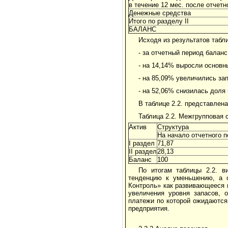
в течение 12 мес. после отчетн
Денежные средства
Итого по разделу II
БАЛАНС
Исходя из результатов таб
- за отчетный период балан
- на 14,14% выросли основн
- на 85,09% увеличились за
- на 52,06% снизилась доля
В таблице 2.2. представлен
Таблица 2.2. Межгрупповая 
Актив
Структура
На начало отчетного 
I раздел
71,87
II раздел
28,13
Баланс
100
По итогам таблицы 2.2. в
тенденцию к уменьшению, а 
Контроль» как развивающееся 
увеличения уровня запасов, 
платежи по которой ожидаются
предприятия.