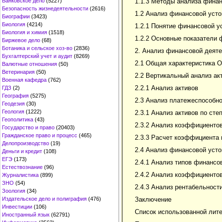
Банковское дело
(5227)
1.1.3 Методы анализа финан
Безопасность жизнедеятельности
(2616)
1.2 Анализ финансовой усто
Биографии
(3423)
Биология
(4214)
1.2.1 Понятие финансовой у
Биология и химия
(1518)
1.2.2 Основные показатели 
Биржевое дело
(68)
Ботаника и сельское хоз-во
(2836)
2. Анализ финансовой деят
Бухгалтерский учет и аудит
(8269)
2.1 Общая характеристика 
Валютные отношения
(50)
Ветеринария
(50)
2.2 Вертикальный анализ а
Военная кафедра
(762)
2.2.1 Анализ активов
ГДЗ
(2)
География
(5275)
2.3 Анализ платежеспособн
Геодезия
(30)
Геология
(1222)
2.3.1 Анализ активов по сте
Геополитика
(43)
2.3.2 Анализ коэффициенто
Государство и право
(20403)
Гражданское право и процесс
(465)
2.3.3 Расчет коэффициента
Делопроизводство
(19)
2.4 Анализ финансовой уст
Деньги и кредит
(108)
ЕГЭ
(173)
2.4.1 Анализ типов финансо
Естествознание
(96)
2.4.2 Анализ коэффициенто
Журналистика
(899)
ЗНО
(54)
2.4.3 Анализ рентабельност
Зоология
(34)
Издательское дело и полиграфия
(476)
Заключение
Инвестиции
(106)
Список использованной лит
Иностранный язык
(62791)