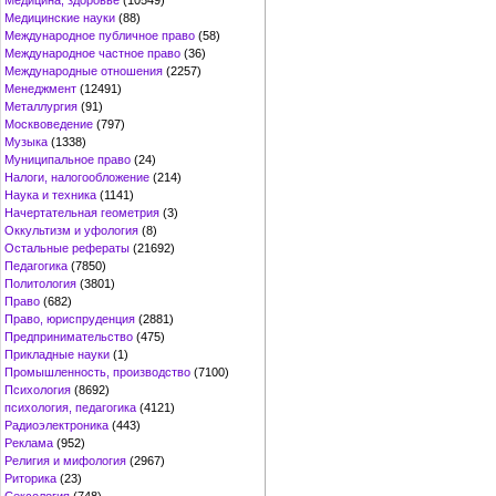
Медицина, здоровье
(10549)
Медицинские науки
(88)
Международное публичное право
(58)
Международное частное право
(36)
Международные отношения
(2257)
Менеджмент
(12491)
Металлургия
(91)
Москвоведение
(797)
Музыка
(1338)
Муниципальное право
(24)
Налоги, налогообложение
(214)
Наука и техника
(1141)
Начертательная геометрия
(3)
Оккультизм и уфология
(8)
Остальные рефераты
(21692)
Педагогика
(7850)
Политология
(3801)
Право
(682)
Право, юриспруденция
(2881)
Предпринимательство
(475)
Прикладные науки
(1)
Промышленность, производство
(7100)
Психология
(8692)
психология, педагогика
(4121)
Радиоэлектроника
(443)
Реклама
(952)
Религия и мифология
(2967)
Риторика
(23)