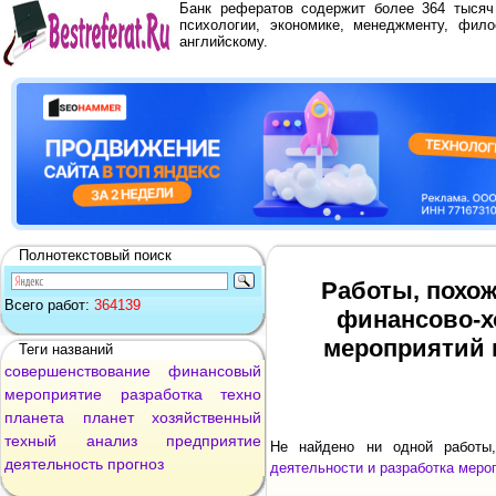
Банк рефератов содержит более 364 тыся
психологии, экономике, менеджменту, фило
английскому.
Полнотекстовый поиск
Работы, похож
Всего работ:
364139
финансово-х
мероприятий 
Теги названий
совершенствование
финансовый
мероприятие
разработка
техно
планета
планет
хозяйственный
техный
анализ
предприятие
Не найдено ни одной работ
деятельность
прогноз
деятельности и разработка меро