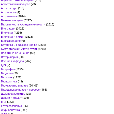
Административное право
(123)
Арбитражный процесс
(23)
Архитектура
(113)
Астрология
(4)
Астрономия
(4814)
Банковское дело
(5227)
Безопасность жизнедеятельности
(2616)
Биографии
(3423)
Биология
(4214)
Биология и химия
(1518)
Биржевое дело
(68)
Ботаника и сельское хоз-во
(2836)
Бухгалтерский учет и аудит
(8269)
Валютные отношения
(50)
Ветеринария
(50)
Военная кафедра
(762)
ГДЗ
(2)
География
(5275)
Геодезия
(30)
Геология
(1222)
Геополитика
(43)
Государство и право
(20403)
Гражданское право и процесс
(465)
Делопроизводство
(19)
Деньги и кредит
(108)
ЕГЭ
(173)
Естествознание
(96)
Журналистика
(899)