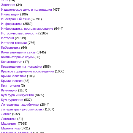
ЗНО
(54)
Зоология
(34)
Издательское дело и полиграфия
(476)
Инвестиции
(106)
Иностранный язык
(62791)
Информатика
(3562)
Информатика, программирование
(6444)
Исторические личности
(2165)
История
(21319)
История техники
(766)
Кибернетика
(64)
Коммуникации и связь
(3145)
Компьютерные науки
(60)
Косметология
(17)
Краеведение и этнография
(588)
Краткое содержание произведений
(1000)
Криминалистика
(106)
Криминология
(48)
Криптология
(3)
Кулинария
(1167)
Культура и искусство
(8485)
Культурология
(537)
Литература : зарубежная
(2044)
Литература и русский язык
(11657)
Логика
(532)
Логистика
(21)
Маркетинг
(7985)
Математика
(3721)