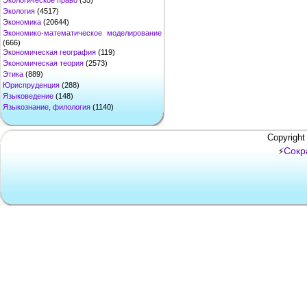
Экологическое право
(35)
Экология
(4517)
Экономика
(20644)
Экономико-математическое моделирование
(666)
Экономическая география
(119)
Экономическая теория
(2573)
Этика
(889)
Юриспруденция
(288)
Языковедение
(148)
Языкознание, филология
(1140)
Copyright
Сокр
⚡