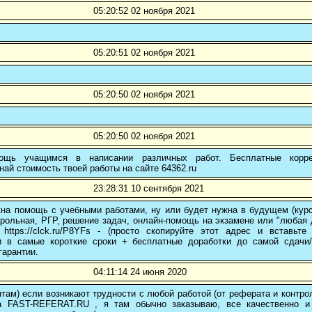
05:20:52 02 ноября 2021
05:20:51 02 ноября 2021
05:20:50 02 ноября 2021
05:20:50 02 ноября 2021
ощь учащимся в написании различных работ. Бесплатные коррек
най стоимость твоей работы на сайте 64362.ru
23:28:31 10 сентября 2021
на помощь с учебными работами, ну или будет нужна в будущем (курс
трольная, РГР, решение задач, онлайн-помощь на экзамене или "любая др
 https://clck.ru/P8YFs - (просто скопируйте этот адрес и вставьт
и в самые короткие сроки + бесплатные доработки до самой сдачи
гарантии.
04:11:14 24 июня 2020
там) если возникают трудности с любой работой (от реферата и контр
а FAST-REFERAT.RU , я там обычно заказываю, все качественно и