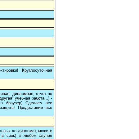
тировки! Круглосуточная
овая, дипломная, отчет по
угая" учебная работа...) -
е в браузер) Сделаем все
/защиты! Предоставим все
ольных до диплома), можете
 в срок) в любом случае