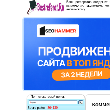
Банк рефератов содержит
психологии, экономике, ме
английскому.
Полнотекстовый поиск
Комме
Всего работ:
364139