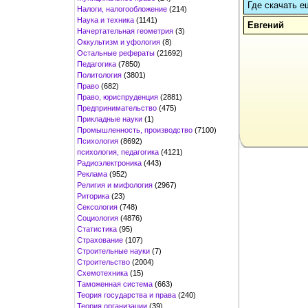
Где скачать е
Налоги, налогообложение
(214)
Наука и техника
(1141)
Евгений
Начертательная геометрия
(3)
Оккультизм и уфология
(8)
Остальные рефераты
(21692)
Педагогика
(7850)
Политология
(3801)
Право
(682)
Право, юриспруденция
(2881)
Предпринимательство
(475)
Прикладные науки
(1)
Промышленность, производство
(7100)
Психология
(8692)
психология, педагогика
(4121)
Радиоэлектроника
(443)
Реклама
(952)
Религия и мифология
(2967)
Риторика
(23)
Сексология
(748)
Социология
(4876)
Статистика
(95)
Страхование
(107)
Строительные науки
(7)
Строительство
(2004)
Схемотехника
(15)
Таможенная система
(663)
Теория государства и права
(240)
Теория организации
(39)