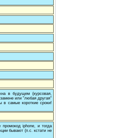
на в будущем (курсовая,
кзамене или "любая другая"
ы в самые короткие сроки!
 промокод iphone, и тогда
кции бывают (п.с. кстати не