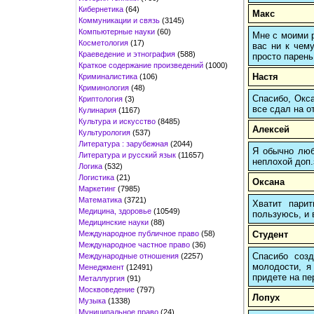
Кибернетика
(64)
Макс
Коммуникации и связь
(3145)
Компьютерные науки
(60)
Мне с моими р
Косметология
(17)
вас ни к чему
Краеведение и этнография
(588)
просто парень
Краткое содержание произведений
(1000)
Настя
Криминалистика
(106)
Криминология
(48)
Спасибо, Окса
Криптология
(3)
все сдал на о
Кулинария
(1167)
Культура и искусство
(8485)
Алексей
Культурология
(537)
Литература : зарубежная
(2044)
Я обычно любы
Литература и русский язык
(11657)
неплохой доп.
Логика
(532)
Логистика
(21)
Оксана
Маркетинг
(7985)
Математика
(3721)
Хватит пари
Медицина, здоровье
(10549)
пользуюсь, и 
Медицинские науки
(88)
Международное публичное право
(58)
Студент
Международное частное право
(36)
Спасибо созд
Международные отношения
(2257)
молодости, я
Менеджмент
(12491)
придете на пер
Металлургия
(91)
Москвоведение
(797)
Лопух
Музыка
(1338)
Муниципальное право
(24)