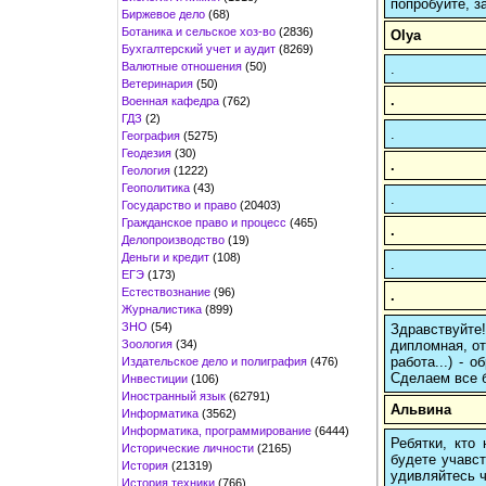
попробуйте, з
Биржевое дело
(68)
Ботаника и сельское хоз-во
(2836)
Olya
Бухгалтерский учет и аудит
(8269)
Валютные отношения
(50)
.
Ветеринария
(50)
.
Военная кафедра
(762)
ГДЗ
(2)
.
География
(5275)
Геодезия
(30)
.
Геология
(1222)
Геополитика
(43)
.
Государство и право
(20403)
Гражданское право и процесс
(465)
.
Делопроизводство
(19)
Деньги и кредит
(108)
.
ЕГЭ
(173)
Естествознание
(96)
.
Журналистика
(899)
ЗНО
(54)
Здравствуйте
Зоология
(34)
дипломная, от
работа...) -
Издательское дело и полиграфия
(476)
Сделаем все б
Инвестиции
(106)
Иностранный язык
(62791)
Альвина
Информатика
(3562)
Информатика, программирование
(6444)
Ребятки, кто
Исторические личности
(2165)
будете учавст
История
(21319)
удивляйтесь ч
История техники
(766)