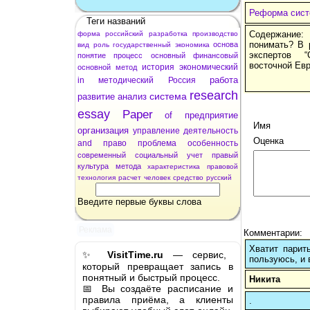
Реформа сист
Теги названий
Содержание:
форма
российский
разработка
производство
понимать? В 
основа
вид
роль
государственный
экономика
экспертов “
понятие
процесс
основный
финансовый
восточной Евр
история
экономический
основной
метод
работа
in
методический
Россия
research
система
развитие
анализ
essay
Paper
of
предприятие
Имя
организация
управление
деятельность
Оценка
and
право
проблема
особенность
современный
социальный
учет
правый
культура
метода
характеристика
правовой
технология
расчет
человек
средство
русский
Введите первые буквы слова
Реклама
Комментарии:
Хватит парит
✨
VisitTime.ru
— сервис,
пользуюсь, и 
который превращает запись в
понятный и быстрый процесс.
Никита
📅 Вы создаёте расписание и
правила приёма, а клиенты
.