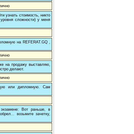
лично
и узнать стоимость, никто
 уровня сложности) у меня
 дипломную на REFERAT.GQ ,
лично
 же на продажу выставляю,
ыстро делают.
лично
вую или дипломную. Сам
 экзамене: Вот раньше, в
брел... возьмите зачетку,