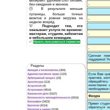
выбирают удобный слот онлайн,
.
без ожидания и звонков.
🕒 В результате меньше
.
путаницы, больше точных
визитов и ровная загрузка на
.
неделю вперёд.
💡
Подходит тем, кто
.
оказывает услуги по времени:
.
мастерам, студиям, кабинетам
и небольшим командам.
.
✅
Начать пользоваться сервисом
.
Срочная пом
поддержка! Уз
Разделы
Авиация и космонавтика
(304)
Если Вам нуж
Административное право
(123)
практике, кон
Арбитражный процесс
(23)
обращайтесь:
Архитектура
(113)
качественно 
Астрология
(4)
необходимые 
Астрономия
(4814)
Банковское дело
(5227)
Физура
Безопасность жизнедеятельности
(2616)
Биографии
(3423)
Привет студен
Биология
(4214)
обратиться н
Биология и химия
(1518)