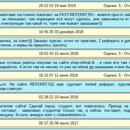
20:22:53 19 мая 2019
Оценка: 5 - От
аботами постоянно помогают на FAST-REFERAT.RU - можете просто зайт
 не обязывает, там впринципе всё могут сделать, вне зависимости от
 электронщик там какой то, тоже там бывает заказывает))
16:56:35 03 декабря 2018
ночка, за совет))) Заказал курсач, отчет по практике, 2 реферата и
тлично, и нервы не пришлось тратить)
19:01:43 15 июля 2018
Оценка: 5 - От
е готовые работы покупаю на сайте shop-referat.tk , и свои все там
заработок. А если там не нахожу то уже на referat.gq заказываю и мне б
16:15:07 11 июня 2018
Оценка: 5 - От
ться. На сайте REFERAT.GQ вам сделают любой реферат, курсо
вам советую.
02:28:22 10 июня 2018
ателям сайта! Сделай паузу, студент, вот повеселись: Препод на
 лютовал - заваливал студентов только так, а сейчас постарел, подо
есдачу. Кстати, анекдот взят с chatanekdotov.ru
05:37:26 09 июля 2017