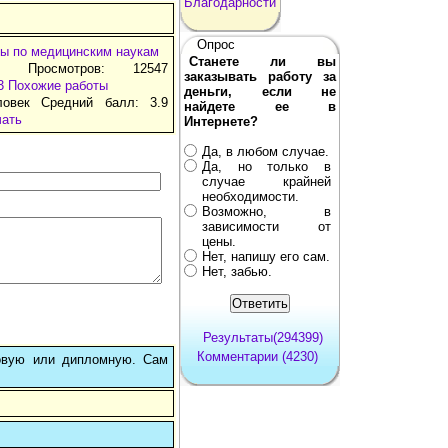
Благодарности
Опрос
ы по медицинским наукам
Станете ли вы
т Просмотров: 12547
заказывать работу за
3
Похожие работы
деньги, если не
ловек Средний балл: 3.9
найдете ее в
чать
Интернете?
Да, в любом случае.
Да, но только в
случае крайней
необходимости.
Возможно, в
зависимости от
цены.
Нет, напишу его сам.
Нет, забью.
Результаты(294399)
Комментарии (4230)
овую или дипломную. Сам